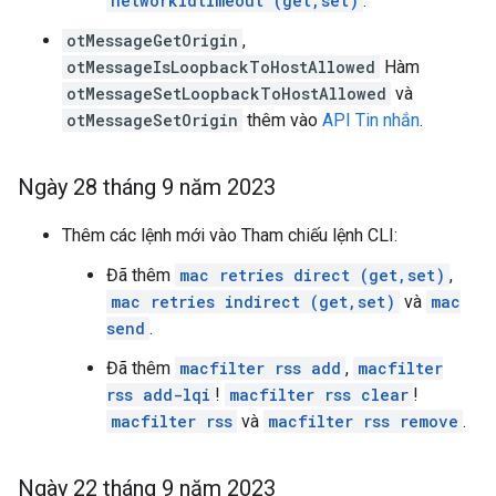
networkidtimeout (get,set)
.
otMessageGetOrigin
,
otMessageIsLoopbackToHostAllowed
Hàm
otMessageSetLoopbackToHostAllowed
và
otMessageSetOrigin
thêm vào
API Tin nhắn
.
Ngày 28 tháng 9 năm 2023
Thêm các lệnh mới vào Tham chiếu lệnh CLI:
Đã thêm
mac retries direct (get,set)
,
mac retries indirect (get,set)
và
mac
send
.
Đã thêm
macfilter rss add
,
macfilter
rss add-lqi
!
macfilter rss clear
!
macfilter rss
và
macfilter rss remove
.
Ngày 22 tháng 9 năm 2023