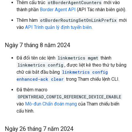
Thêm cấu trúc
otBorderAgentCounters
mới vào
thành phần
Border Agent API
(API Tác nhân biên giới).
Thêm hàm
otBorderRoutingSetOnLinkPrefix
mới
vào
API Trình quản lý định tuyến biên
.
Ngày 7 tháng 8 năm 2024
Đã đổi tên các lệnh
linkmetrics mgmt
thành
linkmetrics config
, được liệt kê theo thứ tự bảng
chữ cái bắt đầu bằng
linkmetrics config
enhanced-ack clear
trong Tham chiếu lệnh CLI.
Đã thêm macro
OPENTHREAD_CONFIG_REFERENCE_DEVICE_ENABLE
vào
Mô-đun Chẩn đoán mạng
của Tham chiếu biến
cấu hình.
Ngày 26 tháng 7 năm 2024