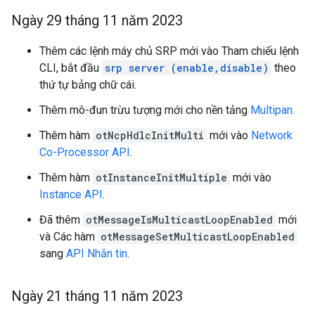
Ngày 29 tháng 11 năm 2023
Thêm các lệnh máy chủ SRP mới vào Tham chiếu lệnh
CLI, bắt đầu
srp server (enable,disable)
theo
thứ tự bảng chữ cái.
Thêm mô-đun trừu tượng mới cho nền tảng
Multipan
.
Thêm hàm
otNcpHdlcInitMulti
mới vào
Network
Co-Processor API
.
Thêm hàm
otInstanceInitMultiple
mới vào
Instance API
.
Đã thêm
otMessageIsMulticastLoopEnabled
mới
và Các hàm
otMessageSetMulticastLoopEnabled
sang
API Nhắn tin
.
Ngày 21 tháng 11 năm 2023