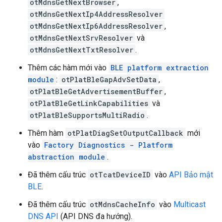
otMdnsGetNextBrowser
,
otMdnsGetNextIp4AddressResolver
otMdnsGetNextIp6AddressResolver
,
otMdnsGetNextSrvResolver
và
otMdnsGetNextTxtResolver
.
Thêm các hàm mới vào
BLE platform extraction
module
:
otPlatBleGapAdvSetData
,
otPlatBleGetAdvertisementBuffer
,
otPlatBleGetLinkCapabilities
và
otPlatBleSupportsMultiRadio
.
Thêm hàm
otPlatDiagSetOutputCallback
mới
vào
Factory Diagnostics - Platform
abstraction module
.
Đã thêm cấu trúc
otTcatDeviceID
vào
API Bảo mật
BLE
.
Đã thêm cấu trúc
otMdnsCacheInfo
vào
Multicast
DNS API
(API DNS đa hướng).