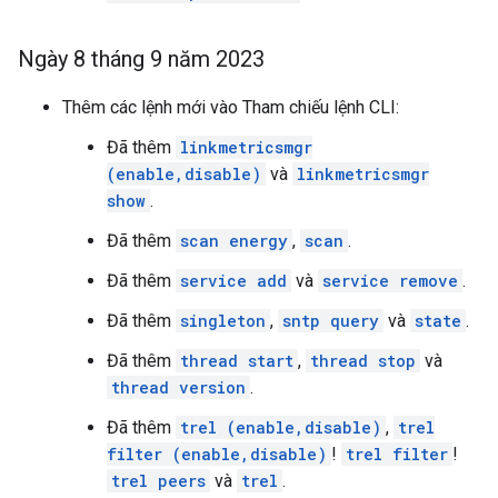
Ngày 8 tháng 9 năm 2023
Thêm các lệnh mới vào Tham chiếu lệnh CLI:
Đã thêm
linkmetricsmgr
(enable,disable)
và
linkmetricsmgr
show
.
Đã thêm
scan energy
,
scan
.
Đã thêm
service add
và
service remove
.
Đã thêm
singleton
,
sntp query
và
state
.
Đã thêm
thread start
,
thread stop
và
thread version
.
Đã thêm
trel (enable,disable)
,
trel
filter (enable,disable)
!
trel filter
!
trel peers
và
trel
.