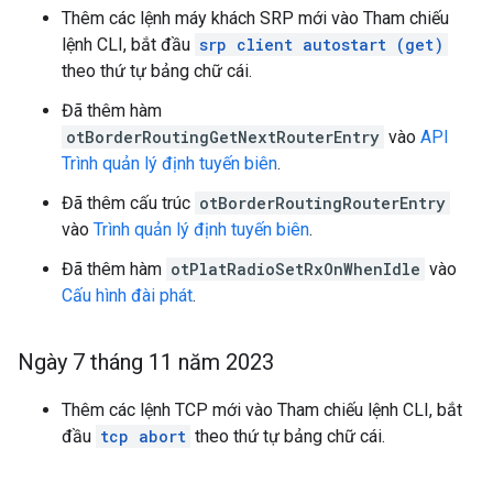
Thêm các lệnh máy khách SRP mới vào Tham chiếu
lệnh CLI, bắt đầu
srp client autostart (get)
theo thứ tự bảng chữ cái.
Đã thêm hàm
otBorderRoutingGetNextRouterEntry
vào
API
Trình quản lý định tuyến biên
.
Đã thêm cấu trúc
otBorderRoutingRouterEntry
vào
Trình quản lý định tuyến biên
.
Đã thêm hàm
otPlatRadioSetRxOnWhenIdle
vào
Cấu hình đài phát
.
Ngày 7 tháng 11 năm 2023
Thêm các lệnh TCP mới vào Tham chiếu lệnh CLI, bắt
đầu
tcp abort
theo thứ tự bảng chữ cái.