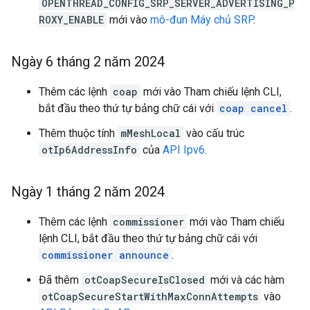
OPENTHREAD_CONFIG_SRP_SERVER_ADVERTISING_P
ROXY_ENABLE
mới vào
mô-đun Máy chủ SRP
.
Ngày 6 tháng 2 năm 2024
Thêm các lệnh
coap
mới vào Tham chiếu lệnh CLI,
bắt đầu theo thứ tự bảng chữ cái với
coap cancel
.
Thêm thuộc tính
mMeshLocal
vào cấu trúc
otIp6AddressInfo
của
API Ipv6
.
Ngày 1 tháng 2 năm 2024
Thêm các lệnh
commissioner
mới vào Tham chiếu
lệnh CLI, bắt đầu theo thứ tự bảng chữ cái với
commissioner announce
.
Đã thêm
otCoapSecureIsClosed
mới và các hàm
otCoapSecureStartWithMaxConnAttempts
vào