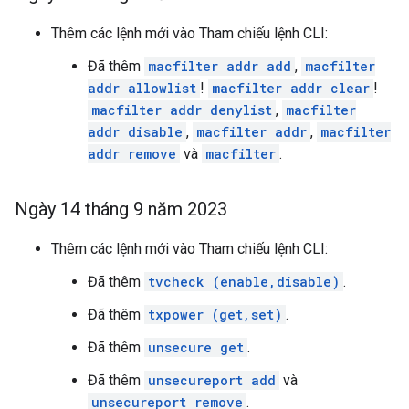
Thêm các lệnh mới vào Tham chiếu lệnh CLI:
Đã thêm
macfilter addr add
,
macfilter
addr allowlist
!
macfilter addr clear
!
macfilter addr denylist
,
macfilter
addr disable
,
macfilter addr
,
macfilter
addr remove
và
macfilter
.
Ngày 14 tháng 9 năm 2023
Thêm các lệnh mới vào Tham chiếu lệnh CLI:
Đã thêm
tvcheck (enable,disable)
.
Đã thêm
txpower (get,set)
.
Đã thêm
unsecure get
.
Đã thêm
unsecureport add
và
unsecureport remove
.