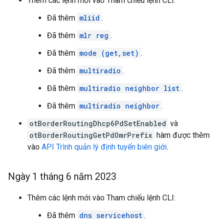
Thêm các lệnh mới vào Tham chiếu lệnh CLI:
Đã thêm
mliid
.
Đã thêm
mlr reg
.
Đã thêm
mode (get,set)
.
Đã thêm
multiradio
.
Đã thêm
multiradio neighbor list
.
Đã thêm
multiradio neighbor
.
otBorderRoutingDhcp6PdSetEnabled
và
otBorderRoutingGetPdOmrPrefix
hàm được thêm
vào
API Trình quản lý định tuyến biên giới
.
Ngày 1 tháng 6 năm 2023
Thêm các lệnh mới vào Tham chiếu lệnh CLI:
Đã thêm
dns servicehost
.