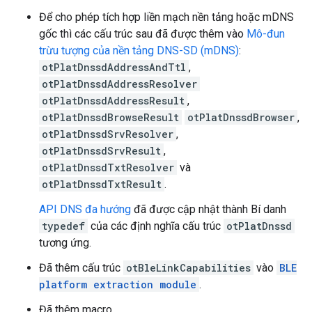
Để cho phép tích hợp liền mạch nền tảng hoặc mDNS
gốc thì các cấu trúc sau đã được thêm vào
Mô-đun
trừu tượng của nền tảng DNS-SD (mDNS)
:
otPlatDnssdAddressAndTtl
,
otPlatDnssdAddressResolver
otPlatDnssdAddressResult
,
otPlatDnssdBrowseResult
otPlatDnssdBrowser
,
otPlatDnssdSrvResolver
,
otPlatDnssdSrvResult
,
otPlatDnssdTxtResolver
và
otPlatDnssdTxtResult
.
API DNS đa hướng
đã được cập nhật thành Bí danh
typedef
của các định nghĩa cấu trúc
otPlatDnssd
tương ứng.
Đã thêm cấu trúc
otBleLinkCapabilities
vào
BLE
platform extraction module
.
Đã thêm macro