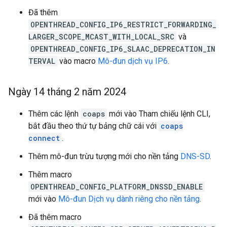
Đã thêm
OPENTHREAD_CONFIG_IP6_RESTRICT_FORWARDING_
LARGER_SCOPE_MCAST_WITH_LOCAL_SRC
và
OPENTHREAD_CONFIG_IP6_SLAAC_DEPRECATION_IN
TERVAL
vào macro
Mô-đun dịch vụ IP6
.
Ngày 14 tháng 2 năm 2024
Thêm các lệnh
coaps
mới vào Tham chiếu lệnh CLI,
bắt đầu theo thứ tự bảng chữ cái với
coaps
connect
.
Thêm mô-đun trừu tượng mới cho nền tảng
DNS-SD
.
Thêm macro
OPENTHREAD_CONFIG_PLATFORM_DNSSD_ENABLE
mới vào
Mô-đun Dịch vụ dành riêng cho nền tảng
.
Đã thêm macro