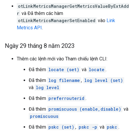
otLinkMetricsManagerGetMetricsValueByExtAdd
r
và Đã thêm các hàm
otLinkMetricsManagerSetEnabled
vào
Link
Metrics API
.
Ngày 29 tháng 8 năm 2023
Thêm các lệnh mới vào Tham chiếu lệnh CLI:
Đã thêm
locate (set)
và
locate
.
Đã thêm
log filename
,
log level (set)
và
log level
Đã thêm
preferrouterid
.
Đã thêm
promiscuous (enable,disable)
và
promiscuous
Đã thêm
pskc (set)
,
pskc -p
và
pskc
.