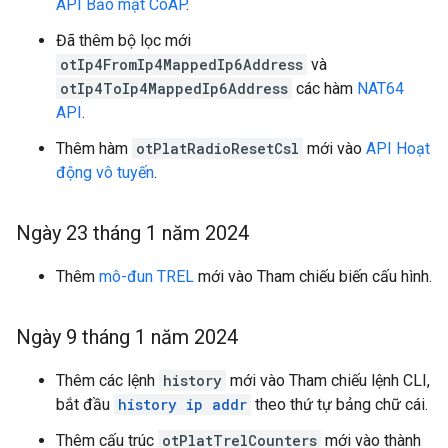
API Bảo mật CoAP
.
Đã thêm bộ lọc mới
otIp4FromIp4MappedIp6Address
và
otIp4ToIp4MappedIp6Address
các hàm
NAT64
API
.
Thêm hàm
otPlatRadioResetCsl
mới vào
API Hoạt
động vô tuyến
.
Ngày 23 tháng 1 năm 2024
Thêm
mô-đun TREL
mới vào Tham chiếu biến cấu hình.
Ngày 9 tháng 1 năm 2024
Thêm các lệnh
history
mới vào Tham chiếu lệnh CLI,
bắt đầu
history ip addr
theo thứ tự bảng chữ cái.
Thêm cấu trúc
otPlatTrelCounters
mới vào thành