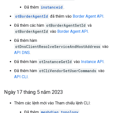
Đã thêm
instanceid
.
otBorderAgentId
đã thêm vào
Border Agent API
.
Đã thêm các hàm
otBorderAgentSetId
và
otBorderAgentId
vào
Border Agent API
.
Đã thêm hàm
otDnsClientResolveServiceAndHostAddress
vào
API DNS
.
Đã thêm hàm
otInstanceGetId
vào
Instance API
.
Đã thêm hàm
otCliVendorSetUserCommands
vào
API CLI
.
Ngày 17 tháng 5 năm 2023
Thêm các lệnh mới vào Tham chiếu lệnh CLI:
Đã thêm
meshdiag topology
.