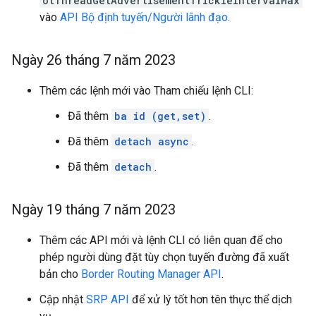
otThreadGetAdvertisementTrickleIntervalMax
vào
API Bộ định tuyến/Người lãnh đạo
.
Ngày 26 tháng 7 năm 2023
Thêm các lệnh mới vào Tham chiếu lệnh CLI:
Đã thêm
ba id (get,set)
.
Đã thêm
detach async
.
Đã thêm
detach
.
Ngày 19 tháng 7 năm 2023
Thêm các API mới và lệnh CLI có liên quan để cho
phép người dùng đặt tùy chọn tuyến đường đã xuất
bản cho
Border Routing Manager API
.
Cập nhật
SRP API
để xử lý tốt hơn tên thực thể dịch