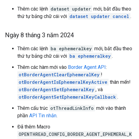
Thêm các lệnh
dataset updater
mới, bắt đầu theo
thứ tự bảng chữ cái với
dataset updater cancel
.
Ngày 8 tháng 3 năm 2024
Thêm các lệnh
ba ephemeralkey
mới, bắt đầu theo
thứ tự bảng chữ cái với
ba ephemeralkey
.
Thêm các hàm mới vào
Border Agent API
:
otBorderAgentClearEphemeralKey
!
otBorderAgentIsEphemeralKeyActive
thân mến!
otBorderAgentSetEphemeralKey
, và
otBorderAgentSetEphemeralKeyCallback
.
Thêm cấu trúc
otThreadLinkInfo
mới vào thành
phần
API Tin nhắn
.
Đã thêm Macro
OPENTHREAD_CONFIG_BORDER_AGENT_EPHEMERAL_K