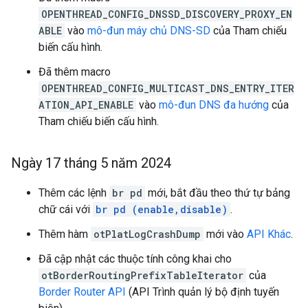
OPENTHREAD_CONFIG_DNSSD_DISCOVERY_PROXY_EN
ABLE
vào
mô-đun máy chủ DNS-SD
của Tham chiếu
biến cấu hình.
Đã thêm macro
OPENTHREAD_CONFIG_MULTICAST_DNS_ENTRY_ITER
ATION_API_ENABLE
vào
mô-đun DNS đa hướng
của
Tham chiếu biến cấu hình.
Ngày 17 tháng 5 năm 2024
Thêm các lệnh
br pd
mới, bắt đầu theo thứ tự bảng
chữ cái với
br pd (enable,disable)
.
Thêm hàm
otPlatLogCrashDump
mới vào
API Khác
.
Đã cập nhật các thuộc tính công khai cho
otBorderRoutingPrefixTableIterator
của
Border Router API
(API Trình quản lý bộ định tuyến