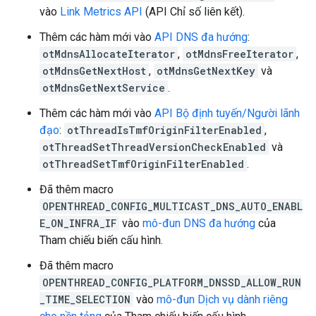
vào
Link Metrics API
(API Chỉ số liên kết).
Thêm các hàm mới vào
API DNS đa hướng
:
otMdnsAllocateIterator
,
otMdnsFreeIterator
,
otMdnsGetNextHost
,
otMdnsGetNextKey
và
otMdnsGetNextService
.
Thêm các hàm mới vào
API Bộ định tuyến/Người lãnh
đạo
:
otThreadIsTmfOriginFilterEnabled
,
otThreadSetThreadVersionCheckEnabled
và
otThreadSetTmfOriginFilterEnabled
.
Đã thêm macro
OPENTHREAD_CONFIG_MULTICAST_DNS_AUTO_ENABL
E_ON_INFRA_IF
vào
mô-đun DNS đa hướng
của
Tham chiếu biến cấu hình.
Đã thêm macro
OPENTHREAD_CONFIG_PLATFORM_DNSSD_ALLOW_RUN
_TIME_SELECTION
vào
mô-đun Dịch vụ dành riêng