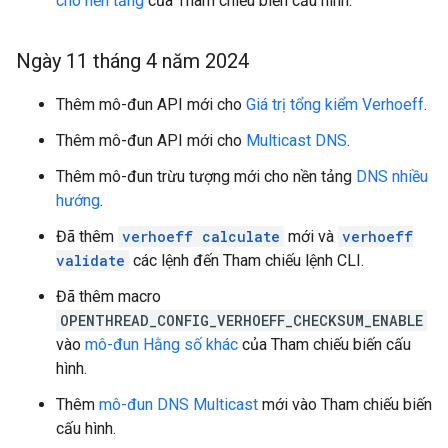
cho nền tảng
của Tham chiếu biến cấu hình.
Ngày 11 tháng 4 năm 2024
Thêm mô-đun API mới cho
Giá trị tổng kiểm Verhoeff
.
Thêm mô-đun API mới cho
Multicast DNS
.
Thêm mô-đun trừu tượng mới cho nền tảng
DNS nhiều
hướng
.
Đã thêm
verhoeff calculate
mới và
verhoeff
validate
các lệnh đến Tham chiếu lệnh CLI.
Đã thêm macro
OPENTHREAD_CONFIG_VERHOEFF_CHECKSUM_ENABLE
vào
mô-đun Hằng số khác
của Tham chiếu biến cấu
hình.
Thêm
mô-đun DNS Multicast
mới vào Tham chiếu biến
cấu hình.