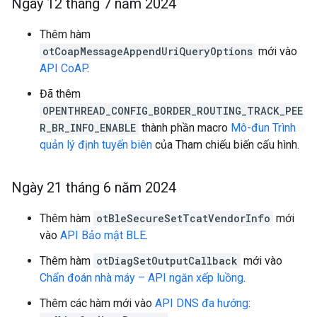
Ngày 12 tháng 7 năm 2024
Thêm hàm
otCoapMessageAppendUriQueryOptions
mới vào
API CoAP
.
Đã thêm
OPENTHREAD_CONFIG_BORDER_ROUTING_TRACK_PEE
R_BR_INFO_ENABLE
thành phần macro
Mô-đun Trình
quản lý định tuyến biên
của Tham chiếu biến cấu hình.
Ngày 21 tháng 6 năm 2024
Thêm hàm
otBleSecureSetTcatVendorInfo
mới
vào
API Bảo mật BLE
.
Thêm hàm
otDiagSetOutputCallback
mới vào
Chẩn đoán nhà máy – API ngăn xếp luồng
.
Thêm các hàm mới vào
API DNS đa hướng
: