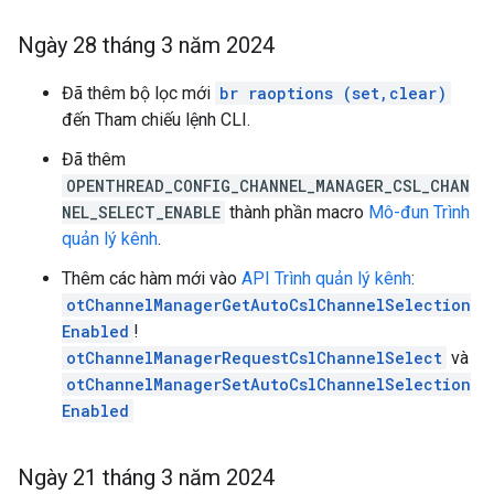
Ngày 28 tháng 3 năm 2024
Đã thêm bộ lọc mới
br raoptions (set,clear)
đến Tham chiếu lệnh CLI.
Đã thêm
OPENTHREAD_CONFIG_CHANNEL_MANAGER_CSL_CHAN
NEL_SELECT_ENABLE
thành phần macro
Mô-đun Trình
quản lý kênh
.
Thêm các hàm mới vào
API Trình quản lý kênh
:
otChannelManagerGetAutoCslChannelSelection
Enabled
!
otChannelManagerRequestCslChannelSelect
và
otChannelManagerSetAutoCslChannelSelection
Enabled
Ngày 21 tháng 3 năm 2024