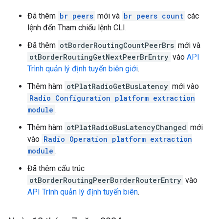
Đã thêm
br peers
mới và
br peers count
các
lệnh đến Tham chiếu lệnh CLI.
Đã thêm
otBorderRoutingCountPeerBrs
mới và
otBorderRoutingGetNextPeerBrEntry
vào
API
Trình quản lý định tuyến biên giới
.
Thêm hàm
otPlatRadioGetBusLatency
mới vào
Radio Configuration platform extraction
module
.
Thêm hàm
otPlatRadioBusLatencyChanged
mới
vào
Radio Operation platform extraction
module
.
Đã thêm cấu trúc
otBorderRoutingPeerBorderRouterEntry
vào
API Trình quản lý định tuyến biên
.