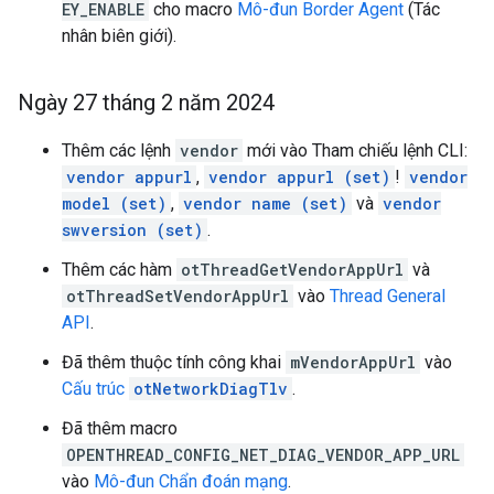
EY_ENABLE
cho macro
Mô-đun Border Agent
(Tác
nhân biên giới).
Ngày 27 tháng 2 năm 2024
Thêm các lệnh
vendor
mới vào Tham chiếu lệnh CLI:
vendor appurl
,
vendor appurl (set)
!
vendor
model (set)
,
vendor name (set)
và
vendor
swversion (set)
.
Thêm các hàm
otThreadGetVendorAppUrl
và
otThreadSetVendorAppUrl
vào
Thread General
API
.
Đã thêm thuộc tính công khai
mVendorAppUrl
vào
Cấu trúc
otNetworkDiagTlv
.
Đã thêm macro
OPENTHREAD_CONFIG_NET_DIAG_VENDOR_APP_URL
vào
Mô-đun Chẩn đoán mạng
.