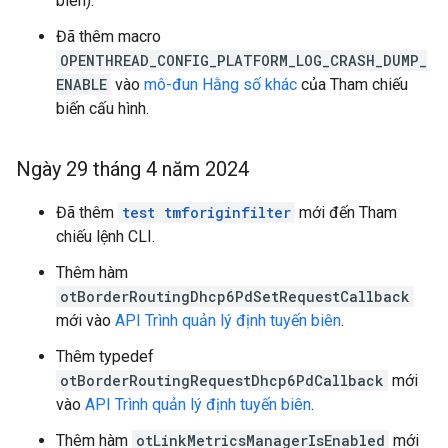
biên).
Đã thêm macro
OPENTHREAD_CONFIG_PLATFORM_LOG_CRASH_DUMP_
ENABLE
vào
mô-đun Hằng số khác
của Tham chiếu
biến cấu hình.
Ngày 29 tháng 4 năm 2024
Đã thêm
test tmforiginfilter
mới đến Tham
chiếu lệnh CLI.
Thêm hàm
otBorderRoutingDhcp6PdSetRequestCallback
mới vào
API Trình quản lý định tuyến biên
.
Thêm typedef
otBorderRoutingRequestDhcp6PdCallback
mới
vào
API Trình quản lý định tuyến biên
.
Thêm hàm
otLinkMetricsManagerIsEnabled
mới