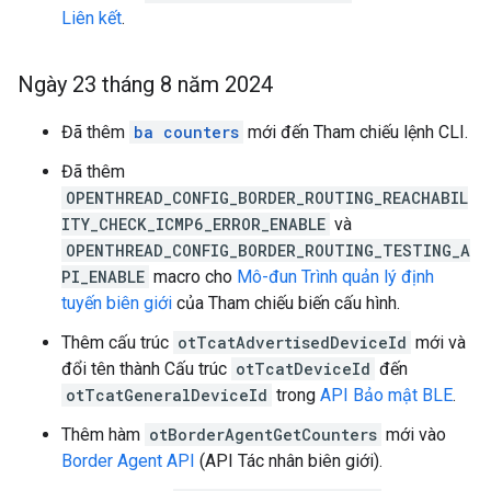
Liên kết
.
Ngày 23 tháng 8 năm 2024
Đã thêm
ba counters
mới đến Tham chiếu lệnh CLI.
Đã thêm
OPENTHREAD_CONFIG_BORDER_ROUTING_REACHABIL
ITY_CHECK_ICMP6_ERROR_ENABLE
và
OPENTHREAD_CONFIG_BORDER_ROUTING_TESTING_A
PI_ENABLE
macro cho
Mô-đun Trình quản lý định
tuyến biên giới
của Tham chiếu biến cấu hình.
Thêm cấu trúc
otTcatAdvertisedDeviceId
mới và
đổi tên thành Cấu trúc
otTcatDeviceId
đến
otTcatGeneralDeviceId
trong
API Bảo mật BLE
.
Thêm hàm
otBorderAgentGetCounters
mới vào
Border Agent API
(API Tác nhân biên giới).