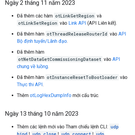
Ngày 2 tháng 11 năm 2023
Đã thêm các hàm
otLinkGetRegion
và
otLinkSetRegion
vào
Link API
(API Liên kết).
Đã thêm hàm
otThreadReleaseRouterId
vào
API
Bộ định tuyến/Lãnh đạo
.
Đã thêm hàm
otNetDataGetCommissioningDataset
vào
API
chung về luồng
.
Đã thêm hàm
otInstanceResetToBootloader
vào
Thực thi API
.
Thêm
otLogHexDumpInfo
mới cấu trúc.
Ngày 13 tháng 10 năm 2023
Thêm các lệnh mới vào Tham chiếu lệnh CLI:
udp
bind
!
udp close
!
udp connect
!
udp