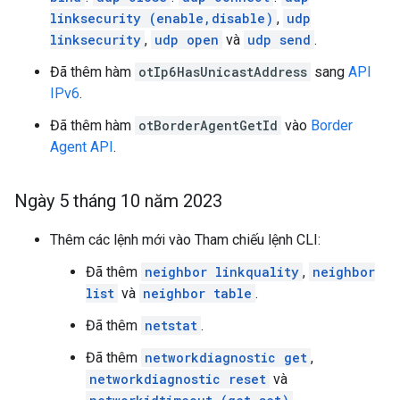
linksecurity (enable,disable)
,
udp
linksecurity
,
udp open
và
udp send
.
Đã thêm hàm
otIp6HasUnicastAddress
sang
API
IPv6
.
Đã thêm hàm
otBorderAgentGetId
vào
Border
Agent API
.
Ngày 5 tháng 10 năm 2023
Thêm các lệnh mới vào Tham chiếu lệnh CLI:
Đã thêm
neighbor linkquality
,
neighbor
list
và
neighbor table
.
Đã thêm
netstat
.
Đã thêm
networkdiagnostic get
,
networkdiagnostic reset
và