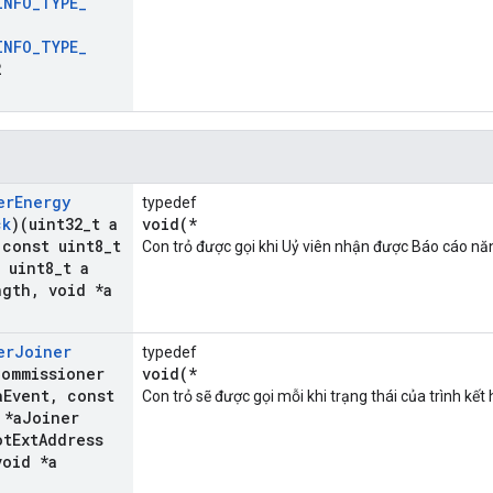
INFO
_
TYPE
_
INFO
_
TYPE
_
2
er
Energy
typedef
ck
)(uint32
_
t a
void(*
const uint8
_
t
Con trỏ được gọi khi Uỷ viên nhận được Báo cáo nă
uint8
_
t a
ngth
,
void *a
er
Joiner
typedef
Commissioner
void(*
a
Event
,
const
Con trỏ sẽ được gọi mỗi khi trạng thái của trình kết 
 *a
Joiner
ot
Ext
Address
oid *a