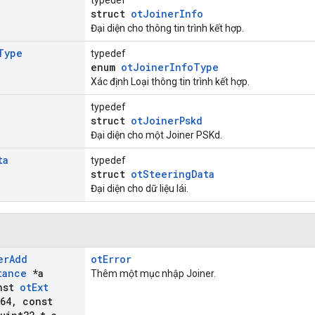
typedef
struct
otJoinerInfo
Đại diện cho thông tin trình kết hợp.
Type
typedef
enum
otJoinerInfoType
Xác định Loại thông tin trình kết hợp.
typedef
struct
otJoinerPskd
Đại diện cho một Joiner PSKd.
ta
typedef
struct
otSteeringData
Đại diện cho dữ liệu lái.
er
Add
otError
tance
*a
Thêm một mục nhập Joiner.
nst
ot
Ext
64
,
const