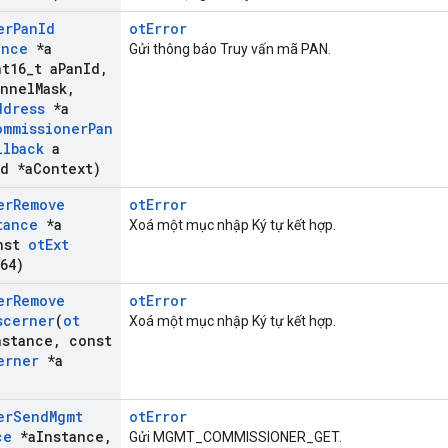
er
Pan
Id
otError
ance
*a
Gửi thông báo Truy vấn mã PAN.
t16
_
t a
Pan
Id
,
annel
Mask
,
ddress
*a
ommissioner
Pan
llback
a
d *a
Context)
er
Remove
otError
tance
*a
Xoá một mục nhập Ký tự kết hợp.
nst
ot
Ext
64)
er
Remove
otError
scerner
(
ot
Xoá một mục nhập Ký tự kết hợp.
nstance
,
const
erner
*a
er
Send
Mgmt
otError
ce
*a
Instance
,
Gửi MGMT_COMMISSIONER_GET.