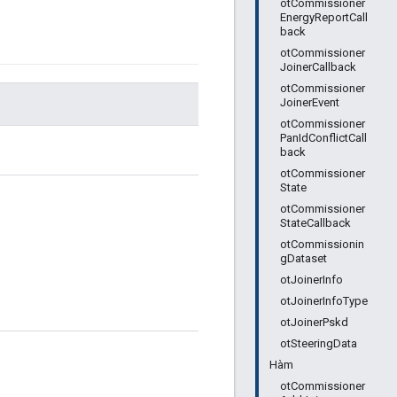
otCommissioner
EnergyReportCall
back
otCommissioner
JoinerCallback
otCommissioner
JoinerEvent
otCommissioner
PanIdConflictCall
back
otCommissioner
State
otCommissioner
StateCallback
otCommissionin
gDataset
otJoinerInfo
otJoinerInfoType
otJoinerPskd
otSteeringData
Hàm
otCommissioner