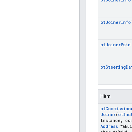
ot
Joiner
Info
ot
Joiner
Pskd
ot
Steering
Da
Hàm
ot
Commission
Joiner
(
ot
Ins
Instance
,
co
Address
*a
Eui