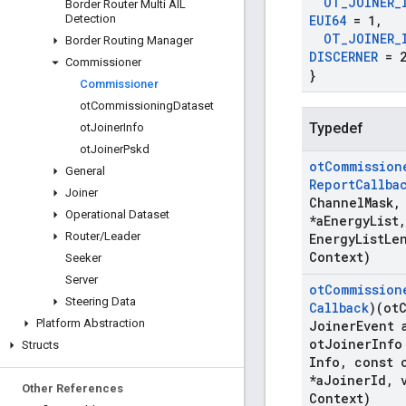
OT
_
JOINER
_
Border Router Multi AIL
Detection
EUI64
= 1
,
OT
_
JOINER
_
Border Routing Manager
DISCERNER
= 
Commissioner
}
Commissioner
ot
Commissioning
Dataset
Typedef
ot
Joiner
Info
ot
Joiner
Pskd
ot
Commission
General
Report
Callba
Joiner
Channel
Mask
,
Operational Dataset
*a
Energy
List
,
Router
/
Leader
Energy
List
Le
Context)
Seeker
Server
ot
Commission
Steering Data
Callback
)(ot
Platform Abstraction
Joiner
Event 
ot
Joiner
Info
Structs
Info
,
const 
*a
Joiner
Id
,
v
Other References
Context)