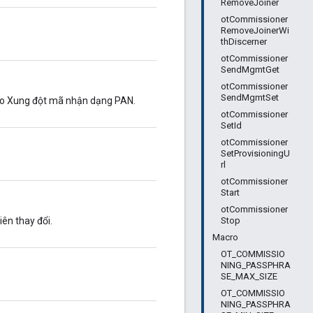
RemoveJoiner
otCommissioner
RemoveJoinerWi
thDiscerner
otCommissioner
SendMgmtGet
otCommissioner
SendMgmtSet
báo Xung đột mã nhận dạng PAN.
otCommissioner
SetId
otCommissioner
SetProvisioningU
rl
otCommissioner
Start
otCommissioner
Stop
iên thay đổi.
Macro
OT_COMMISSIO
NING_PASSPHRA
SE_MAX_SIZE
OT_COMMISSIO
NING_PASSPHRA