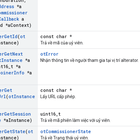
an
Duration
,
ddress
*a
ommissioner
Callback
a
d *a
Context)
er
Get
Id
(
ot
const char *
nstance)
Trả về mã của uỷ viên.
er
Get
Next
otError
t
Instance
*a
Nhận thông tin về người tham gia tại vị trí aIterator.
t16
_
t *a
Joiner
Info
*a
er
Get
const char *
Url
(
ot
Instance
Lấy URL cấp phép.
er
Get
Session
uint16_t
e
*a
Instance)
Trả về mã phiên làm việc với uỷ viên.
er
Get
State
(
ot
otCommissionerState
nstance)
Trả về Trạng thái uỷ viên.