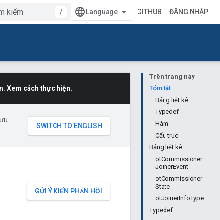
/
GITHUB
ĐĂNG NHẬP
Trên trang này
n.
Xem cách thực hiện.
Tóm tắt
Bảng liệt kê
Typedef
 ưu
Hàm
Cấu trúc
Bảng liệt kê
otCommissioner
JoinerEvent
otCommissioner
State
GỬI Ý KIẾN PHẢN HỒI
otJoinerInfoType
Typedef