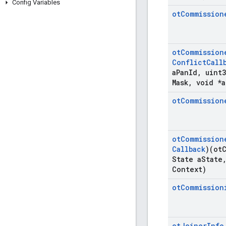
Config Variables
ot
Commission
ot
Commission
Conflict
Call
a
Pan
Id
,
uint3
Mask
,
void *a
ot
Commission
ot
Commission
Callback
)(ot
State a
State
Context)
ot
Commission
ot
Joiner
Info