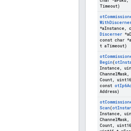
char *a
Pskd
,
Timeout)
ot
Commission
With
Discerne
*a
Instance
,
c
Discerner
*a
const char *
t a
Timeout)
ot
Commission
Begin
(
ot
Inst
Instance
,
uin
Channel
Mask
,
Count
,
uint1
const
ot
Ip6A
Address)
ot
Commission
Scan
(
ot
Insta
Instance
,
uin
Channel
Mask
,
Count
,
uint1