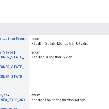
er
Joiner
Event
enum
Xác định Sự kiện kết hợp trên Uỷ viên.
er
State
{
enum
IONER
_
STATE
_
Xác định Trạng thái uỷ viên.
,
IONER
_
STATE
_
,
IONER
_
STATE
_
Type
{
enum
INFO
_
TYPE
_
ANY
Xác định Loại thông tin trình kết hợp.