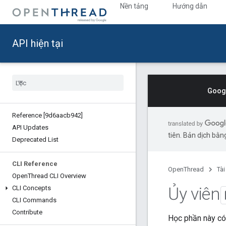
Nền tảng
Hướng dẫn
API hiện tại
Googl
Reference [9d6aacb942]
API Updates
tiên. Bản dịch bằng
Deprecated List
CLI Reference
OpenThread
Tài
Open
Thread CLI Overview
Ủy viên
CLI Concepts
CLI Commands
Contribute
Học phần này có 