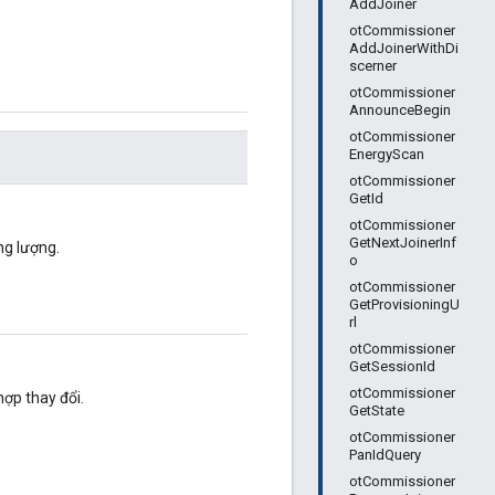
AddJoiner
otCommissioner
AddJoinerWithDi
scerner
otCommissioner
AnnounceBegin
otCommissioner
EnergyScan
otCommissioner
GetId
otCommissioner
GetNextJoinerInf
ng lượng.
o
otCommissioner
GetProvisioningU
rl
otCommissioner
GetSessionId
otCommissioner
hợp thay đổi.
GetState
otCommissioner
PanIdQuery
otCommissioner