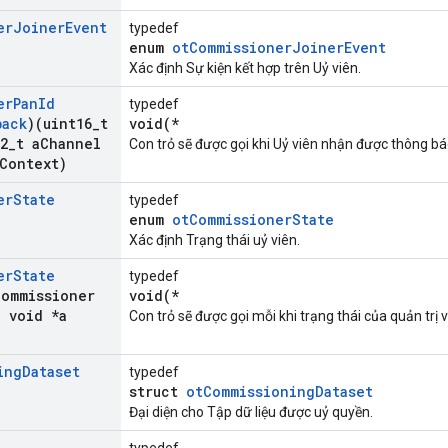
er
Joiner
Event
typedef
enum
otCommissionerJoinerEvent
Xác định Sự kiện kết hợp trên Uỷ viên.
er
Pan
Id
typedef
back
)(uint16
_
t
void(*
2
_
t a
Channel
Con trỏ sẽ được gọi khi Uỷ viên nhận được thông 
Context)
er
State
typedef
enum
otCommissionerState
Xác định Trạng thái uỷ viên.
er
State
typedef
Commissioner
void(*
,
void *a
Con trỏ sẽ được gọi mỗi khi trạng thái của quản trị v
ing
Dataset
typedef
struct
otCommissioningDataset
Đại diện cho Tập dữ liệu được uỷ quyền.