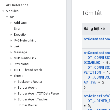
API Reference
Modules
Tóm tắt
API
Add-Ons
Bảng liệt kê
Error
Execution
ot
Commission
IPv6 Networking
Link
Message
ot
Commission
OT
_
COMMISS
Multi Radio Link
DISABLED
= 0
Provisional
OT
_
COMMISS
TREL - Thread Stack
PETITION
= 1
Thread
OT
_
COMMISS
Backbone Router
ACTIVE
= 2
}
Border Agent
Border Agent TXT Data Parser
ot
Joiner
Info
Border Agent Tracker
OT
_
JOINER
_
Border Router
= 0
,