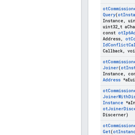
ot
Commission
Query
(
ot
Inst
Instance
,
uin
uint32
_
t a
Ch
const
ot
Ip6A
Address
,
ot
C
Id
Conflict
Ca
Callback
,
voi
ot
Commission
Joiner
(
ot
Ins
Instance
,
co
Address
*a
Eui
ot
Commission
Joiner
With
Di
Instance
*a
I
ot
Joiner
Disc
Discerner)
ot
Commission
Get
(
ot
Instan