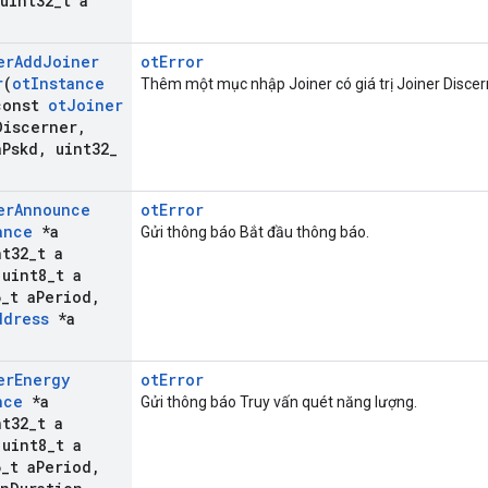
uint32
_
t a
er
Add
Joiner
otError
r
(
ot
Instance
Thêm một mục nhập Joiner có giá trị Joiner Discer
onst
ot
Joiner
Discerner
,
a
Pskd
,
uint32
_
er
Announce
otError
ance
*a
Gửi thông báo Bắt đầu thông báo.
t32
_
t a
uint8
_
t a
6
_
t a
Period
,
ddress
*a
er
Energy
otError
nce
*a
Gửi thông báo Truy vấn quét năng lượng.
t32
_
t a
uint8
_
t a
6
_
t a
Period
,