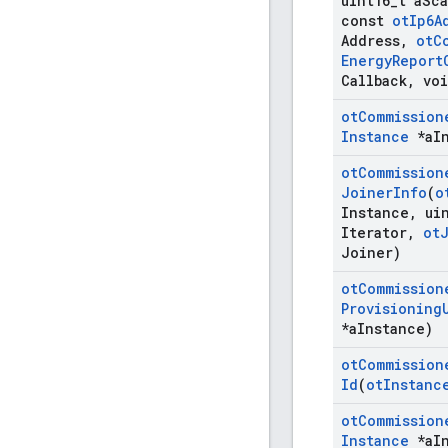
uint16
_
t a
Sc
const
ot
Ip6A
Address
,
ot
C
Energy
Report
Callback
,
voi
ot
Commission
Instance
*a
I
ot
Commission
Joiner
Info
(
o
Instance
,
uin
Iterator
,
ot
Joiner)
ot
Commission
Provisioning
*a
Instance)
ot
Commission
Id
(
ot
Instanc
ot
Commission
Instance
*a
I