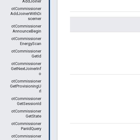
AddJoiner
otCommissioner
AddJoinerWithDi
scerner
otCommissioner
AnnounceBegin
otCommissioner
EnergyScan
otCommissioner
GetId
otCommissioner
GetNextJoinerInf
o
otCommissioner
GetProvisioningU
rl
otCommissioner
GetSessionId
otCommissioner
GetState
otCommissioner
PanIdQuery
otCommissioner