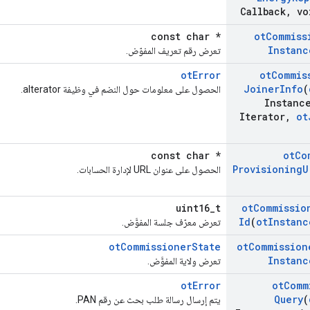
Callback
,
vo
const char *
ot
Commiss
Instanc
تعرض رقم تعريف المفوّض.
otError
ot
Commis
Joiner
Info
(
الحصول على معلومات حول النضم في وظيفة aIterator.
Instanc
Iterator
,
ot
const char *
ot
Co
Provisioning
U
الحصول على عنوان URL لإدارة الحسابات.
uint16_t
ot
Commissio
Id
(
ot
Instanc
تعرض معرّف جلسة المفوَّض.
otCommissionerState
ot
Commission
Instanc
تعرض ولاية المفوَّض.
otError
ot
Comm
Query
(
يتم إرسال رسالة طلب بحث عن رقم PAN.