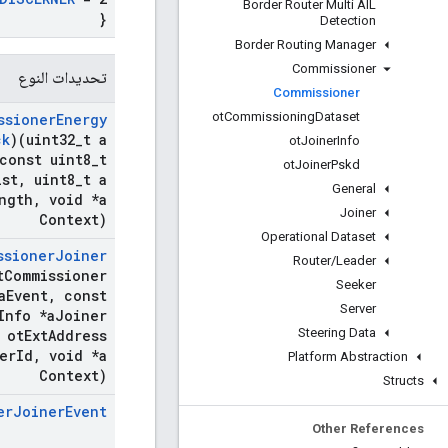
Border Router Multi AIL
}
Detection
Border Routing Manager
Commissioner
تحديدات النوع
Commissioner
ot
Commissioning
Dataset
ssioner
Energy
ck
)(uint32
_
t a
ot
Joiner
Info
const uint8
_
t
ot
Joiner
Pskd
ist
,
uint8
_
t a
General
ngth
,
void *a
Joiner
Context)
Operational Dataset
ssioner
Joiner
Router
/
Leader
t
Commissioner
Seeker
a
Event
,
const
Server
Info *a
Joiner
Steering Data
 ot
Ext
Address
er
Id
,
void *a
Platform Abstraction
Context)
Structs
er
Joiner
Event
Other References