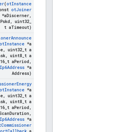
er
(
ot
Instance
onst
ot
Joiner
*a
Discerner
,
a
Pskd
,
uint32
_
t a
Timeout)
ioner
Announce
ot
Instance
*a
ce
,
uint32
_
t a
ask
,
uint8
_
t a
16
_
t a
Period
,
Ip6Address
*a
Address)
ssioner
Energy
ot
Instance
*a
ce
,
uint32
_
t a
ask
,
uint8
_
t a
16
_
t a
Period
,
Scan
Duration
,
Ip6Address
*a
t
Commissioner
ort
Callback
a