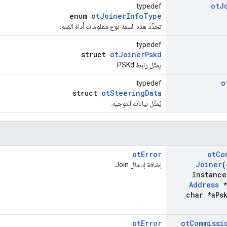
ot
J
typedef
enum
otJoinerInfoType
تحدِّد هذه السمة نوع معلومات أداة الضم.
typedef
struct
otJoinerPskd
يمثّل رابط PSKd.
o
typedef
struct
otSteeringData
يُمثِّل بيانات التوجيه.
otError
ot
Co
Joiner
(
إضافة إدخال Join.
Instance
Address
*
char *a
Ps
otError
ot
Commissi