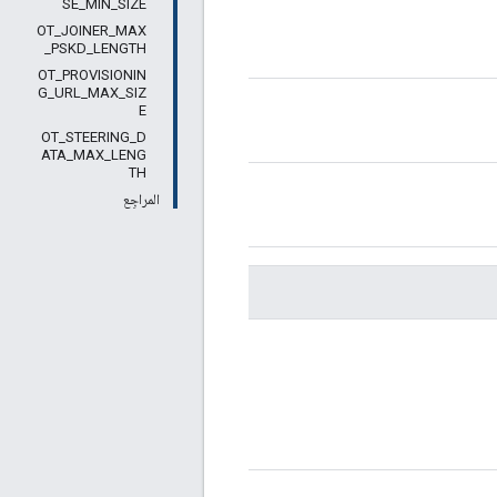
SE_MIN_SIZE
OT_JOINER_MAX
_PSKD_LENGTH
OT_PROVISIONIN
G_URL_MAX_SIZ
E
OT_STEERING_D
ATA_MAX_LENG
TH
المراجِع