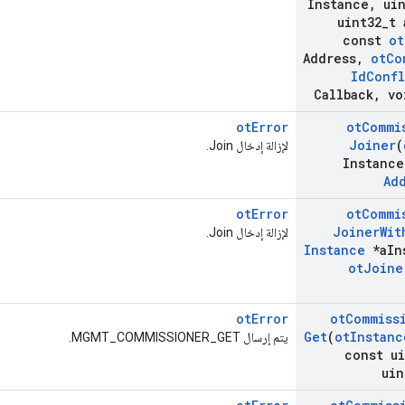
Instance
,
uin
uint32
_
t 
const
ot
Address
,
ot
Co
Id
Confl
Callback
,
vo
otError
ot
Commi
Joiner
(
لإزالة إدخال Join.
Instance
Ad
otError
ot
Commi
Joiner
Wit
لإزالة إدخال Join.
Instance
*a
In
ot
Joine
otError
ot
Commiss
Get
(
ot
Instanc
يتم إرسال MGMT_COMMISSIONER_GET.
const ui
uin