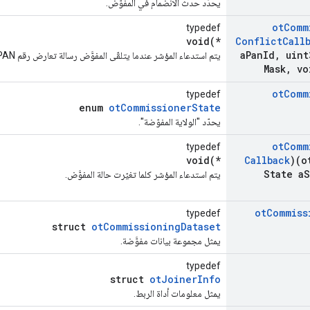
يحدِّد حدث الانضمام في المفوَّض.
ot
Comm
typedef
void(*
Conflict
Call
a
Pan
Id
,
uint
يتم استدعاء المؤشر عندما يتلقّى المفوَّض رسالة تعارض رقم PAN.
Mask
,
vo
ot
Comm
typedef
enum
otCommissionerState
يحدّد "الولاية المفوّضة".
ot
Comm
typedef
void(*
Callback
)(o
State a
S
يتم استدعاء المؤشر كلما تغيّرت حالة المفوَّض.
ot
Commiss
typedef
struct
otCommissioningDataset
يمثل مجموعة بيانات مفوَّضة.
typedef
struct
otJoinerInfo
يمثل معلومات أداة الربط.