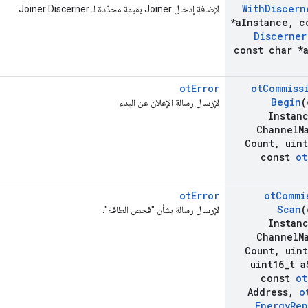
With
Discern
لإضافة إدخال Joiner بقيمة محدّدة لـ Joiner Discerner.
*a
Instance
,
c
Discerner
const char *
otError
ot
Commiss
Begin
(
لإرسال رسالة الإعلان عن البدء
Instan
Channel
M
Count
,
uint
const
ot
otError
ot
Commi
Scan
(
لإرسال رسالة بشأن "فحص الطاقة".
Instan
Channel
M
Count
,
uint
uint16
_
t a
const
ot
Address
,
o
Energy
Rep