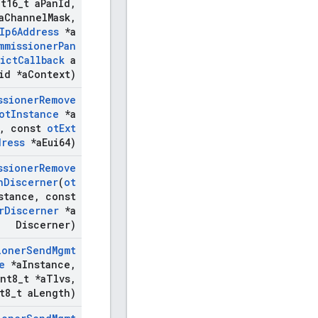
t16
_
t a
Pan
Id
,
a
Channel
Mask
,
Ip6Address
*a
mmissioner
Pan
ict
Callback
a
id *a
Context)
ssioner
Remove
ot
Instance
*a
,
const
ot
Ext
dress
*a
Eui64)
ssioner
Remove
h
Discerner
(
ot
stance
,
const
r
Discerner
*a
Discerner)
ioner
Send
Mgmt
e
*a
Instance
,
nt8
_
t *a
Tlvs
,
t8
_
t a
Length)