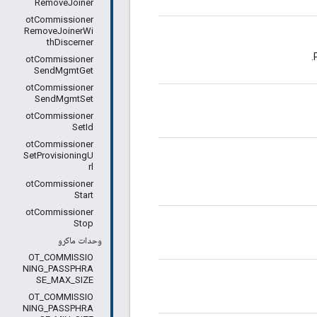
RemoveJoiner
otCommissioner
RemoveJoinerWi
thDiscerner
otCommissioner
SendMgmtGet
otCommissioner
SendMgmtSet
otCommissioner
SetId
otCommissioner
SetProvisioningU
rl
otCommissioner
Start
otCommissioner
Stop
وحدات ماكرو
OT_COMMISSIO
NING_PASSPHRA
SE_MAX_SIZE
OT_COMMISSIO
NING_PASSPHRA