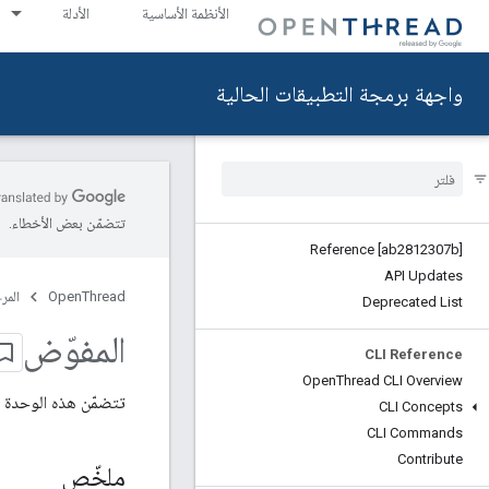
الأنظمة الأساسية
الأدلة
واجهة برمجة التطبيقات الحالية
تتضمّن بعض الأخطاء.
Reference [ab2812307b]
API Updates
OpenThread
المر
Deprecated List
المفوّض
CLI Reference
Open
Thread CLI Overview
تتضمّن هذه الوحدة 
CLI Concepts
CLI Commands
Contribute
ملخّص