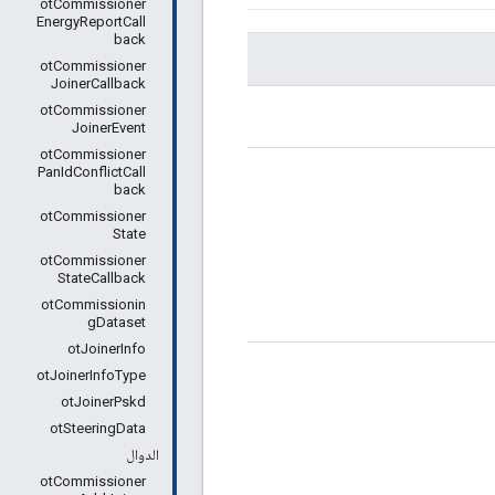
otCommissioner
EnergyReportCall
back
otCommissioner
JoinerCallback
otCommissioner
JoinerEvent
otCommissioner
PanIdConflictCall
back
otCommissioner
State
otCommissioner
StateCallback
otCommissionin
gDataset
otJoinerInfo
otJoinerInfoType
otJoinerPskd
otSteeringData
الدوال
otCommissioner