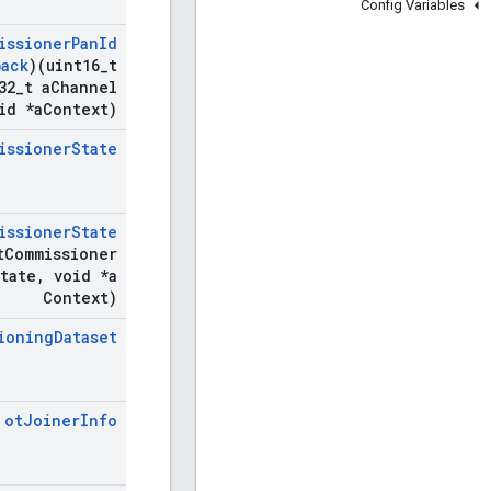
Config Variables
issioner
Pan
Id
back
)(uint16
_
t
32
_
t a
Channel
id *a
Context)
issioner
State
issioner
State
t
Commissioner
tate
,
void *a
Context)
ioning
Dataset
ot
Joiner
Info