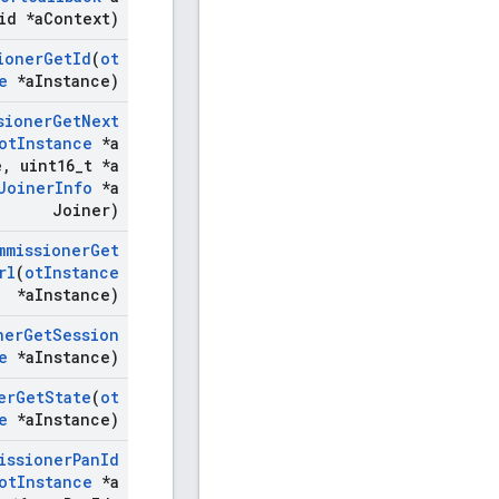
id *a
Context)
ioner
Get
Id
(
ot
e
*a
Instance)
sioner
Get
Next
ot
Instance
*a
e
,
uint16
_
t *a
Joiner
Info
*a
Joiner)
mmissioner
Get
rl
(
ot
Instance
*a
Instance)
ner
Get
Session
e
*a
Instance)
er
Get
State
(
ot
e
*a
Instance)
issioner
Pan
Id
ot
Instance
*a