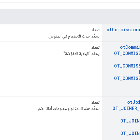
ot
Commission
تعداد
يحدِّد حدث الانضمام في المفوَّض.
ot
Commi
تعداد
OT
_
COMMIS
يحدّد "الولاية المفوّضة".
OT
_
COMMIS
OT
_
COMMIS
ot
Jo
تعداد
OT
_
JOINER
_
تحدِّد هذه السمة نوع معلومات أداة الضم.
OT
_
JOIN
OT
_
JOIN