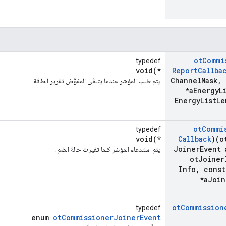
ot
Commi
typedef
void(*
Report
Callba
Channel
Mask
,
يتم طلب المؤشر عندما يتلقّى المفوَّض تقرير الطاقة.
*a
Energy
L
Energy
List
Le
ot
Commi
typedef
void(*
Callback
)(o
Joiner
Event 
يتم استدعاء المؤشر كلما تغيرت حالة الضم.
ot
Joiner
Info
,
const
*a
Join
ot
Commission
typedef
enum
otCommissionerJoinerEvent