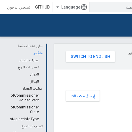
GITHUB
تسجيل الدخول
على هذه الصفحة
وقد
ملخّص
عمليات التعداد
تحديدات النوع
الدوال
الهياكل
عمليات التعداد
otCommissioner
إرسال ملاحظات
JoinerEvent
otCommissioner
State
otJoinerInfoType
تحديدات النوع