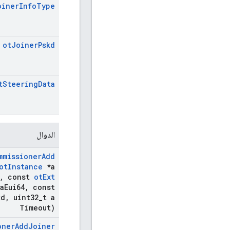
oiner
Info
Type
ot
Joiner
Pskd
t
Steering
Data
الدوال
mmissioner
Add
ot
Instance
*a
,
const
ot
Ext
a
Eui64
,
const
kd
,
uint32
_
t a
Timeout)
oner
Add
Joiner