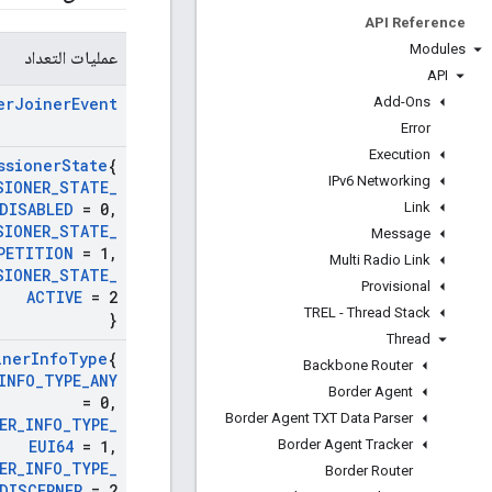
API Reference
Modules
عمليات التعداد
API
Add-Ons
er
Joiner
Event
Error
Execution
ssioner
State
{
IPv6 Networking
SIONER
_
STATE
_
Link
DISABLED
= 0
,
SIONER
_
STATE
_
Message
PETITION
= 1
,
Multi Radio Link
SIONER
_
STATE
_
Provisional
ACTIVE
= 2
TREL - Thread Stack
}
Thread
iner
Info
Type
{
Backbone Router
INFO
_
TYPE
_
ANY
Border Agent
= 0
,
Border Agent TXT Data Parser
ER
_
INFO
_
TYPE
_
Border Agent Tracker
EUI64
= 1
,
ER
_
INFO
_
TYPE
_
Border Router
DISCERNER
= 2