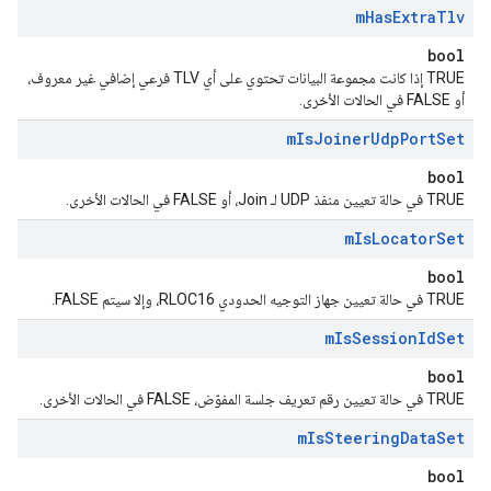
m
Has
Extra
Tlv
bool
TRUE إذا كانت مجموعة البيانات تحتوي على أي TLV فرعي إضافي غير معروف،
أو FALSE في الحالات الأخرى.
m
Is
Joiner
Udp
Port
Set
bool
TRUE في حالة تعيين منفذ UDP لـ Join، أو FALSE في الحالات الأخرى.
m
Is
Locator
Set
bool
TRUE في حالة تعيين جهاز التوجيه الحدودي RLOC16، وإلا سيتم FALSE.
m
Is
Session
Id
Set
bool
TRUE في حالة تعيين رقم تعريف جلسة المفوّض، FALSE في الحالات الأخرى.
m
Is
Steering
Data
Set
bool