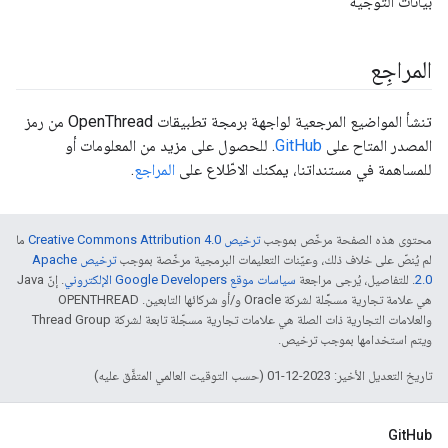
بيانات التوجيه
المراجِع
تنشأ المواضيع المرجعية لواجهة برمجة تطبيقات OpenThread من رمز
المصدر المتاح على
GitHub
. للحصول على مزيد من المعلومات أو
للمساهمة في مستنداتنا، يمكنك الاطّلاع على
المراجع
.
محتوى هذه الصفحة مرخّص بموجب
ترخيص Creative Commons Attribution 4.0‏
ما
لم يُنصّ على خلاف ذلك، وعيّنات التعليمات البرمجية مرخّصة بموجب
ترخيص Apache
2.0‏
. للتفاصيل، يُرجى مراجعة
سياسات موقع Google Developers الإلكتروني
. إنّ Java
هي علامة تجارية مسجَّلة لشركة Oracle و/أو شركائها التابعين. ‫OPENTHREAD
والعلامات التجارية ذات الصلة هي علامات تجارية مسجّلة تابعة لشركة Thread Group
ويتم استخدامها بموجب ترخيص.
تاريخ التعديل الأخير: 2023-12-01 (حسب التوقيت العالمي المتفَّق عليه)
GitHub