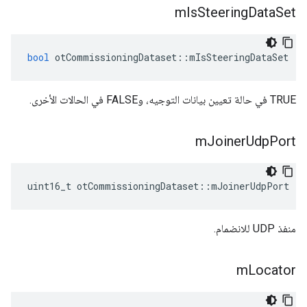
m
Is
Steering
Data
Set
bool
 otCommissioningDataset
::
mIsSteeringDataSet
TRUE في حالة تعيين بيانات التوجيه، وFALSE في الحالات الأخرى.
m
Joiner
Udp
Port
uint16_t otCommissioningDataset
::
mJoinerUdpPort
منفذ UDP للانضمام.
m
Locator