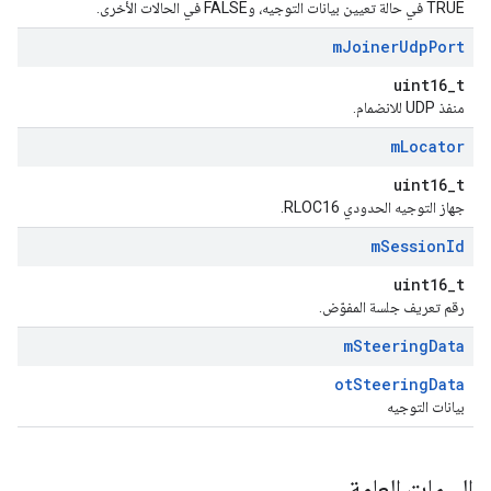
TRUE في حالة تعيين بيانات التوجيه، وFALSE في الحالات الأخرى.
m
Joiner
Udp
Port
uint16_t
منفذ UDP للانضمام.
m
Locator
uint16_t
جهاز التوجيه الحدودي RLOC16.
m
Session
Id
uint16_t
رقم تعريف جلسة المفوّض.
m
Steering
Data
otSteeringData
بيانات التوجيه
السمات العامة