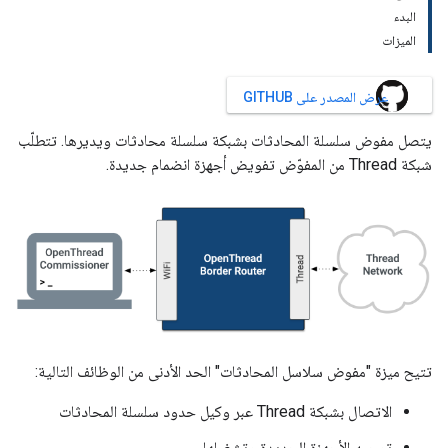
البدء
الميزات
عرض المصدر على GITHUB
يتصل مفوض سلسلة المحادثات بشبكة سلسلة محادثات ويديرها. تتطلّب
شبكة Thread من المفوّض تفويض أجهزة انضمام جديدة.
تتيح ميزة "مفوض سلاسل المحادثات" الحد الأدنى من الوظائف التالية:
الاتصال بشبكة Thread عبر وكيل حدود سلسلة المحادثات
توجيه الأجهزة الجديدة وتشغيلها