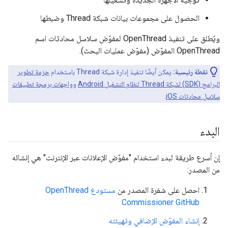
الحصول على مجموعات بيانات شبكة Thread وضبطها
ويُطلق على تنفيذ OpenThread لمفوّض سلاسل محادثات اسم
OpenThread المفوّض (مفوّض عمليات البحث).
نقطة رئيسية:
يمكن أيضًا تنفيذ إدارة شبكة Thread باستخدام
حزمة تطوير
البرامج (SDK) لشبكة Thread لنظام التشغيل Android
و
واجهات برمجة تطبيقات
سلاسل محادثات iOS
.
البدء
إن أسرع طريقة لبدء استخدام "مفوّض الإعلانات عبر الإنترنت" هي إنشائه
من المصدر:
احصل على شفرة المصدر من
مستودع OpenThread
Commissioner GitHub
إنشاء المفوّض الإضافي وتهيئته