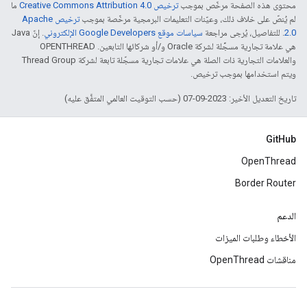
محتوى هذه الصفحة مرخّص بموجب
ترخيص Creative Commons Attribution 4.0‏
ما
لم يُنصّ على خلاف ذلك، وعيّنات التعليمات البرمجية مرخّصة بموجب
ترخيص Apache
2.0‏
. للتفاصيل، يُرجى مراجعة
سياسات موقع Google Developers الإلكتروني
. إنّ Java
هي علامة تجارية مسجَّلة لشركة Oracle و/أو شركائها التابعين. ‫OPENTHREAD
والعلامات التجارية ذات الصلة هي علامات تجارية مسجّلة تابعة لشركة Thread Group
ويتم استخدامها بموجب ترخيص.
تاريخ التعديل الأخير: 2023-09-07 (حسب التوقيت العالمي المتفَّق عليه)
GitHub
OpenThread
Border Router
الدعم
الأخطاء وطلبات الميزات
مناقشات OpenThread