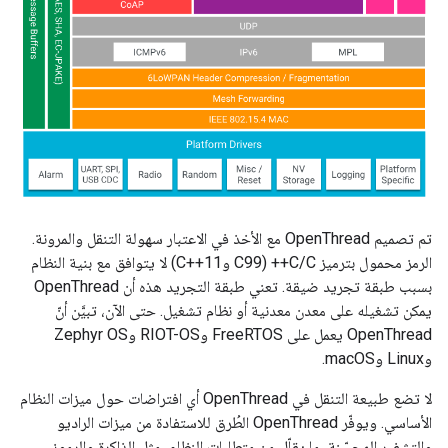
تم تصميم OpenThread مع الأخذ في الاعتبار سهولة التنقل والمرونة.
الرمز محمول بترميز C/C++ (C99 وC++11) لا يتوافق مع بنية النظام
بسبب طبقة تجريد ضيقة. تعني طبقة التجريد هذه أن OpenThread
يمكن تشغيله على معدن معدنية أو نظام تشغيل. حتى الآن، تبيَّن أنّ
OpenThread يعمل على FreeRTOS وRIOT-OS وZephyr OS
وLinux وmacOS.
لا تضع طبيعة التنقل في OpenThread أي افتراضات حول ميزات النظام
الأساسي. ويوفّر OpenThread الطُرق للاستفادة من ميزات الراديو
والتشفير المحسّنة، ما يقلّل من متطلبات النظام، مثل الذاكرة والرموز