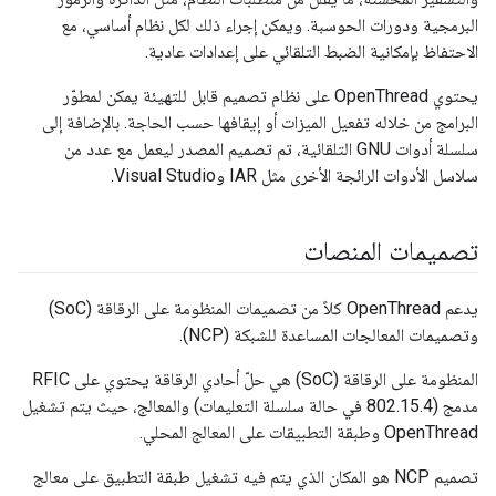
البرمجية ودورات الحوسبة. ويمكن إجراء ذلك لكل نظام أساسي، مع
الاحتفاظ بإمكانية الضبط التلقائي على إعدادات عادية.
يحتوي OpenThread على نظام تصميم قابل للتهيئة يمكن لمطوّر
البرامج من خلاله تفعيل الميزات أو إيقافها حسب الحاجة. بالإضافة إلى
سلسلة أدوات GNU التلقائية، تم تصميم المصدر ليعمل مع عدد من
سلاسل الأدوات الرائجة الأخرى مثل IAR وVisual Studio.
تصميمات المنصات
يدعم OpenThread كلاً من تصميمات المنظومة على الرقاقة (SoC)
وتصميمات المعالجات المساعدة للشبكة (NCP).
المنظومة على الرقاقة (SoC) هي حلّ أحادي الرقاقة يحتوي على RFIC
مدمج (802.15.4 في حالة سلسلة التعليمات) والمعالج، حيث يتم تشغيل
OpenThread وطبقة التطبيقات على المعالج المحلي.
تصميم NCP هو المكان الذي يتم فيه تشغيل طبقة التطبيق على معالج