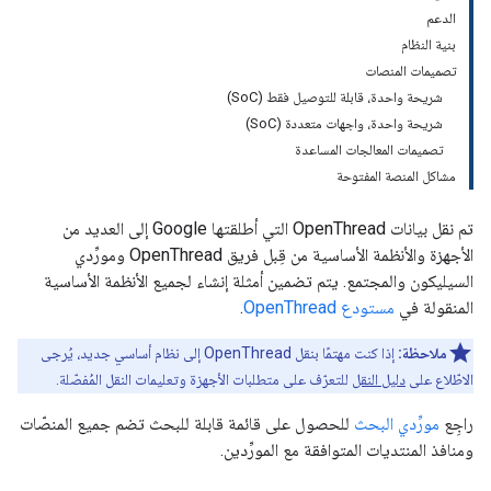
الدعم
بنية النظام
تصميمات المنصات
شريحة واحدة، قابلة للتوصيل فقط (SoC)
شريحة واحدة، واجهات متعددة (SoC)
تصميمات المعالجات المساعدة
مشاكل المنصة المفتوحة
تم نقل بيانات OpenThread التي أطلقتها Google إلى العديد من
الأجهزة والأنظمة الأساسية من قِبل فريق OpenThread ومورِّدي
السيليكون والمجتمع. يتم تضمين أمثلة إنشاء لجميع الأنظمة الأساسية
المنقولة في
مستودع OpenThread
.
ملاحظة:
إذا كنت مهتمًا بنقل OpenThread إلى نظام أساسي جديد، يُرجى
الاطّلاع على
دليل النقل
للتعرّف على متطلبات الأجهزة وتعليمات النقل المُفصّلة.
راجِع
مورِّدي البحث
للحصول على قائمة قابلة للبحث تضم جميع المنصّات
ومنافذ المنتديات المتوافقة مع المورِّدين.