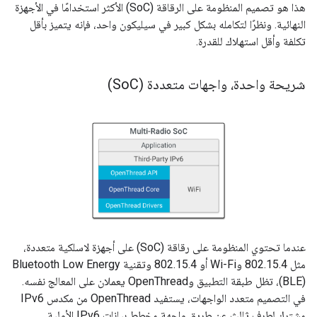
هذا هو تصميم المنظومة على الرقاقة (SoC) الأكثر استخدامًا في الأجهزة
النهائية. ونظرًا لتكامله بشكل كبير في سيليكون واحد، فإنه يتميز بأقل
تكلفة وأقل استهلاك للقدرة.
شريحة واحدة، واجهات متعددة (So
C)
عندما تحتوي المنظومة على رقاقة (SoC) على أجهزة لاسلكية متعددة،
مثل 802.15.4 وWi-Fi أو 802.15.4 وتقنية Bluetooth Low Energy
(BLE)، تظل طبقة التطبيق وOpenThread يعملان على المعالج نفسه.
في التصميم متعدد الواجهات، يستفيد OpenThread من مكدس IPv6
مشترك لطرف ثالث عن طريق واجهة مخطط بيانات IPv6 الأولية.