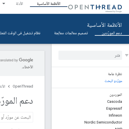
الأنظمة الأساسية
الأدلة
الأنظمة الأساسية
دعم المورّدين
تصميم معالجات معالِجة
نظام تشغيل في الوقت الفعلي (OS
الأخطاء.
نظرة عامة
مورّدو البحث
OpenThread
الأن
الموردون
دعم المورّ
Cascoda
Espressif
Infineon
Nordic Semiconductor