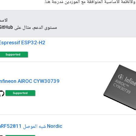
الأنظمة الأساسية المتوافقة مع المورِّدين مُدرجة هنا.
الاسم
مستوى الدعم، مثال على GitHub
Espressif ESP32-H2
Infineon AIROC CYW30739
Nordic شبه الموصل nRF52811