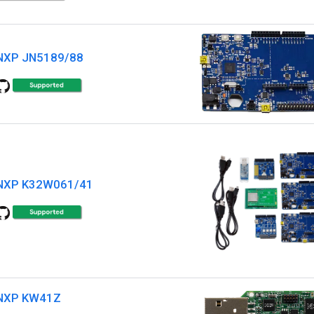
NXP JN5189/88
NXP K32W061/41
NXP KW41Z