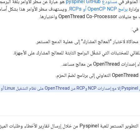
مستودع pyspinel GitHub
هو عبارة عن سطر الأوامر بلغة البرمجة Python لبروتو
إدارة
برامج OpenCP NCP أو RCPs
OpenThread Co- واختبارها.
حاكاة لاختبار "المعالج المشارك" إلى عملية الدمج المستمر.
لقائي للمختبئات التي تشغّل البرامج الثابتة للمعالج المشارك على الأجهزة.
OpenT من معالج مساعد.
زم.
 أو MacOS.
Pys من خلال إرسال تقارير الأخطاء وطلبات الميزات إلى