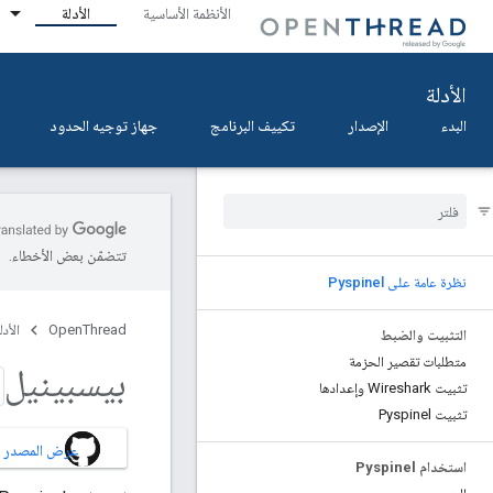
الأنظمة الأساسية
الأدلة
الأدلة
البدء
الإصدار
تكييف البرنامج
جهاز توجيه الحدود
تتضمّن بعض الأخطاء.
نظرة عامة على Pyspinel
OpenThread
الأدل
التثبيت والضبط
متطلبات تقصير الحزمة
بيسبينيل
تثبيت Wireshark وإعدادها
تثبيت Pyspinel
عرض المصدر على B
استخدام Pyspinel