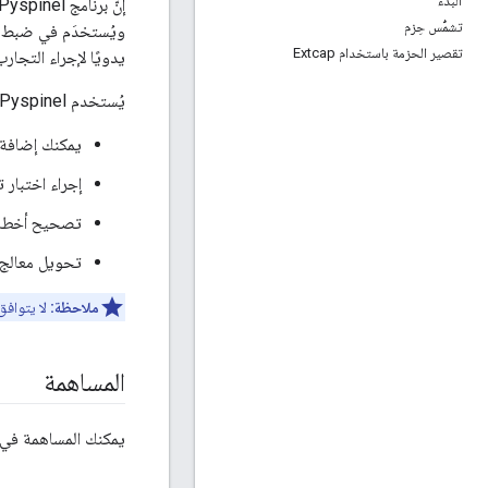
البدء
إنّ برنامج Pyspinel المتوفّر في
تشمُّس حِزم
ويُستخدَم في ضبط و
تقصير الحزمة باستخدام Extcap
يدويًا لإجراء التجارب مع مثيلات Processor
يُستخدم Pyspinel في:
يمكنك إضافة م
إجراء اختبار ت
تصحيح أخطاء إصدارات hread
تحويل معالج OpenThread التعاوني إلى برنامج لضمّ الح
ملاحظة:
لا يتوافق Pyspinel إلا مع إصدارات NCP وRCP من OpenThread على نظام التشغيل Linux
المساهمة
يمكنك المساهمة في التطوير المستمر للعبة pinel