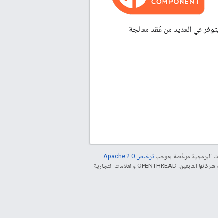
معالجات مختلفة مثل Synopsys' ARC® EM وARM® Cortex® كما يتوفر في العديد من عُقد معالجة
مات البرمجية مرخّصة بموجب
ترخيص Apache 2.0‏
.
. إنّ Java هي علامة تجارية مسجَّلة لشركة Oracle و/أو شركائها التابعين. ‫OPENTHREAD والعلامات التجارية