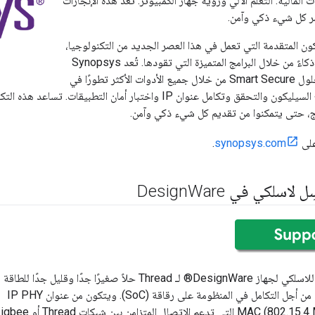
 المالية. التعلم الآلي ورؤية جهاز الكمبيوتر. تُعد هذه الإنجازات
صر كل شيء ذكي وآمن.
ون المتقدمة التي تعمل في هذا العصر الجديد من التكنولوجيا،
والتي تم جعلها أكثر ذكاءً من خلال البرامج المتميزة التي تقودها. تُعد Synopsys
موقعًا متقدمًا على حلول Smart Secure من خلال جميع الأدوات الأكثر تطورًا في
العالم لتصميم شرائح السيليكون والتحقق وتكامل عنوان IP واختبار أمان الت
مج، حتى يتمكنوا من تقديم كل شيء ذكي وآمن.
على
synopsys.com
.
Ware
يعد حل IP للمرسل اللاسلكي لجهاز DesignWare® لـ Thread حلاً صغيرًا جدًا وقليل جدًا للط
عنوان IP للسيليكون من أجل التكامل في المنظومة على رقاقة (SoC). ويتكون من عنوان IP PHY
ووحدة تحكم MAC (802.15.4 MAC) التي تدعم الاتصال المتزامن بين شبكات ad