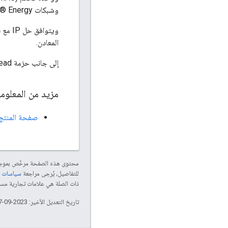
وشبكات Bluetooth® Energy (البلوتوث 5.1) .
المعادن.
إلى جانب حزمة OpenThread، يكون الحل هو مكوّن Thread Certified مكوّن Thread.
مزيد من المعلوم
صفحة المنتج
محتوى هذه الصفحة مرخّص بمو
للتفاصيل، يُرجى مراجعة
سياسات موقع le Developers
ذات الصلة هي علامات تجارية مسجّلة تابعة لشركة Thread Group
تاريخ التعديل الأخير: 2023-09-07 (حسب التوقيت العالمي المتفَّق عليه)