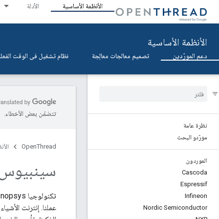
الأنظمة الأساسية
الأدلة
الأنظمة الأساسية
دعم المورّدين
تصميم معالجات معالِجة
نظام تشغيل في الوقت الفعلي (OS
تتضمّن بعض الأخطاء.
نظرة عامة
مورّدو البحث
OpenThread
الأن
الموردون
سينبيوس
Cascoda
Espressif
Infineon
عملنا. إنترنت الأشياء.
Nordic Semiconductor