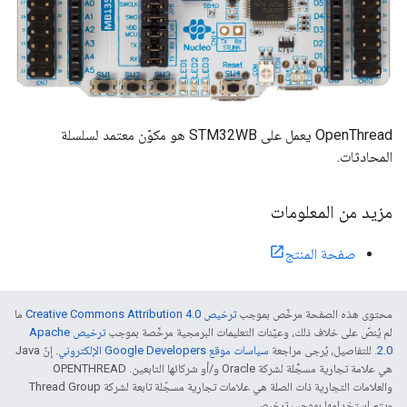
OpenThread يعمل على STM32WB هو مكوّن معتمد لسلسلة
المحادثات.
مزيد من المعلومات
صفحة المنتج
محتوى هذه الصفحة مرخّص بموجب
ترخيص Creative Commons Attribution 4.0‏
ما
لم يُنصّ على خلاف ذلك، وعيّنات التعليمات البرمجية مرخّصة بموجب
ترخيص Apache
2.0‏
. للتفاصيل، يُرجى مراجعة
سياسات موقع Google Developers الإلكتروني
. إنّ Java
هي علامة تجارية مسجَّلة لشركة Oracle و/أو شركائها التابعين. ‫OPENTHREAD
والعلامات التجارية ذات الصلة هي علامات تجارية مسجّلة تابعة لشركة Thread Group
ويتم استخدامها بموجب ترخيص.