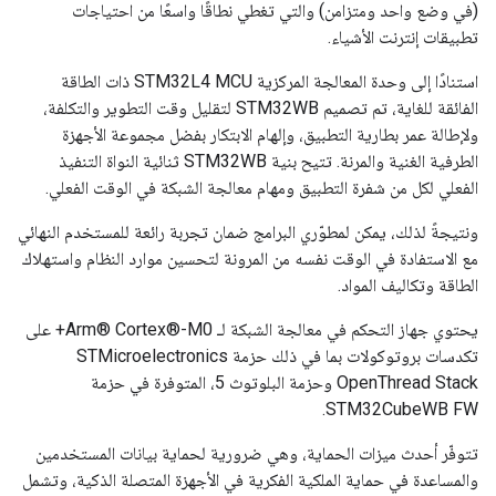
(في وضع واحد ومتزامن) والتي تغطي نطاقًا واسعًا من احتياجات
تطبيقات إنترنت الأشياء.
استنادًا إلى وحدة المعالجة المركزية STM32L4 MCU ذات الطاقة
الفائقة للغاية، تم تصميم STM32WB لتقليل وقت التطوير والتكلفة،
ولإطالة عمر بطارية التطبيق، وإلهام الابتكار بفضل مجموعة الأجهزة
الطرفية الغنية والمرنة. تتيح بنية STM32WB ثنائية النواة التنفيذ
الفعلي لكل من شفرة التطبيق ومهام معالجة الشبكة في الوقت الفعلي.
ونتيجةً لذلك، يمكن لمطوّري البرامج ضمان تجربة رائعة للمستخدم النهائي
مع الاستفادة في الوقت نفسه من المرونة لتحسين موارد النظام واستهلاك
الطاقة وتكاليف المواد.
يحتوي جهاز التحكم في معالجة الشبكة لـ Arm® Cortex®-M0+ على
تكدسات بروتوكولات بما في ذلك حزمة STMicroelectronics
OpenThread Stack وحزمة البلوتوث 5، المتوفرة في حزمة
STM32CubeWB FW.
تتوفّر أحدث ميزات الحماية، وهي ضرورية لحماية بيانات المستخدمين
والمساعدة في حماية الملكية الفكرية في الأجهزة المتصلة الذكية، وتشمل