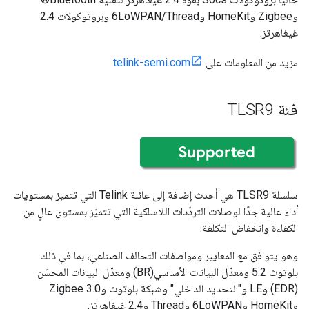
وZigbee وHomeKit و6LoWPAN/Thread وبروتوكولات 2.4
غيغاهرتز.
مزيد من المعلومات على
telink-semi.com
فئة TLSR9
سلسلة TLSR9 هي أحدث إضافة إلى عائلة Telink التي تتميز بمستويات
أداء عالية جدًا لوصلات التردّدات اللاسلكية التي تتميّز بمستوى عالٍ من
الكفاءة وانخفاض التكلفة.
وهو يتوافق مع المعايير ومواصفات التحالف الصناعي، بما في ذلك
بلوتوث 5.2 ومعدّل البيانات الأساسي(BR) ومعدّل البيانات المحسّن
(EDR) وLE و"التحديد الداخلي" وشبكة بلوتوث وZigbee 3.0
وHomeKit و6LoWPAN وThread و2.4 غيغاهرتز.