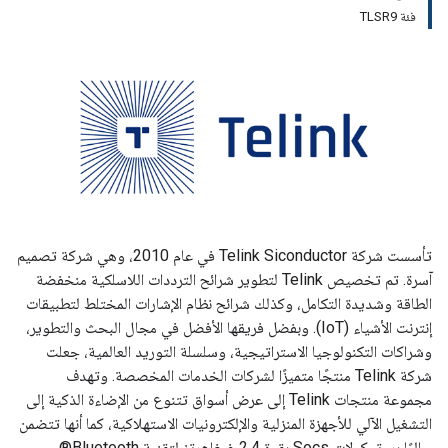
فئة TLSR9
تأسست شركة Telink Siconductor في عام 2010، وهي شركة تصميم
آسرة. تم تخصيص Telink لتطوير شرائح الترددات اللاسلكية منخفضة
الطاقة وشديدة التكامل، وكذلك شرائح نظام الإشارات المختلط لتطبيقات
إنترنت الأشياء (IoT). وبفضل فريقها الأفضل في مجال البحث والتطوير،
وشراكات التكنولوجيا الاستراتيجية، وسلسلة التوريد العالمية، جعلت
شركة Telink منتجًا متميزًا لشركات الخدمات المخصصة. وتهدف
مجموعة منتجات Telink إلى عرض أسواق تتنوع من الإضاءة الذكية إلى
التشغيل الآلي للأجهزة المنزلية والإلكترونيات الاستهلاكية، كما أنها تتضمن
حاليًا بروتوكولات Socs بقوة 2.4 غيغاهرتز لتقنية Bluetooth®