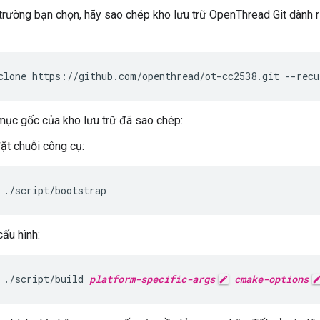
trường bạn chọn, hãy sao chép kho lưu trữ OpenThread Git dành ri
clone https://github.com/openthread/ot-cc2538.git --recu
mục gốc của kho lưu trữ đã sao chép:
ặt chuỗi công cụ:
./script/bootstrap
ấu hình:
./script/build 
platform-specific-args
cmake-options