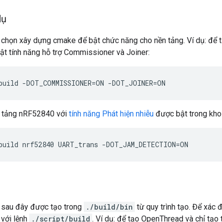
dụ
chọn xây dựng cmake để bật chức năng cho nền tảng. Ví dụ: để t
ật tính năng hỗ trợ Commissioner và Joiner:
build -DOT_COMMISSIONER=ON -DOT_JOINER=ON
n tảng nRF52840 với
tính năng Phát hiện nhiễu
được bật trong kho 
build nrf52840 UART_trans -DOT_JAM_DETECTION=ON
n sau đây được tạo trong
./build/bin
từ quy trình tạo. Để xác 
 với lệnh
./script/build
. Ví dụ: để tạo OpenThread và chỉ tạo 