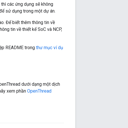
, thì các ứng dụng sẽ không
để sử dụng trong một dự án.
o. Để biết thêm thông tin về
ông tin về thiết kế SoC và NCP,
m tệp README trong
thư mục ví dụ
enThread dưới dạng một dịch
, hãy xem phần
OpenThread