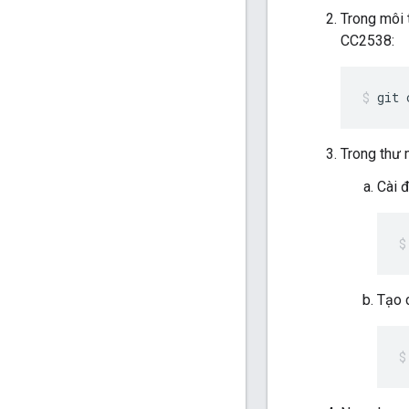
Trong môi 
CC2538:
git 
Trong thư 
Cài đ
Tạo c