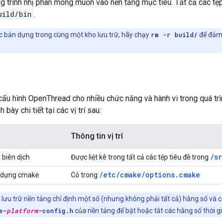
 trình nhị phân mong muốn vào nền tảng mục tiêu. Tất cả các tệ
uild/bin
.
c bản dựng trong cùng một kho lưu trữ, hãy chạy
rm -r build/
để đảm 
cấu hình OpenThread cho nhiều chức năng và hành vi trong quá trì
 bày chi tiết tại các vị trí sau:
Thông tin vị trí
/s
 biên dịch
Được liệt kê trong tất cả các tệp tiêu đề trong
/etc/cmake/options.cmake
y dựng cmake
Có trong
lưu trữ nền tảng chỉ định một số (nhưng không phải tất cả) hằng số và c
e-
platform
-config.h
của nền tảng để bật hoặc tắt các hằng số thời gi