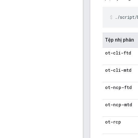
./script
Tệp nhị phân
ot-cli-ftd
ot-cli-mtd
ot-ncp-ftd
ot-ncp-mtd
ot-rcp