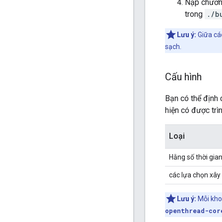
Nạp chương
trong
./b
Lưu ý:
Giữa cá
sạch.
Cấu hình
Bạn có thể định 
hiện có được trình
Loại
Hằng số thời gian
các lựa chọn xâ
Lưu ý:
Mỗi kho 
openthread-cor