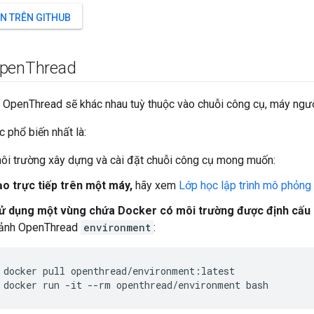
N TRÊN GITHUB
Open
Thread
 OpenThread sẽ khác nhau tuỳ thuộc vào chuỗi công cụ, máy ngườ
c phổ biến nhất là:
môi trường xây dựng và cài đặt chuỗi công cụ mong muốn:
ạo trực tiếp trên một máy,
hãy xem
Lớp học lập trình mô phỏng
ử dụng một vùng chứa Docker có môi trường được định cấu 
 ảnh OpenThread
environment
:
docker pull openthread/environment:latest
docker run -it --rm openthread/environment bash