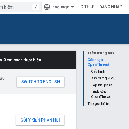
/
GITHUB
ĐĂNG NHẬP
Trên trang này
n.
Xem cách thực hiện.
Cách tạo
OpenThread
Cấu hình
 ưu
Xây dựng ví dụ
Tệp nhị phân
Trình nền
OpenThread
Tạo gói hỗ trợ
GỬI Ý KIẾN PHẢN HỒI