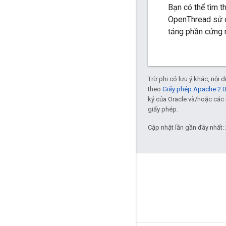
Bạn có thể tìm t
OpenThread sử d
tảng phần cứng 
Trừ phi có lưu ý khác, nội
theo
Giấy phép Apache 2.0
ký của Oracle và/hoặc các 
giấy phép.
Cập nhật lần gần đây nhất:
GitHub
OpenThread
Border Router