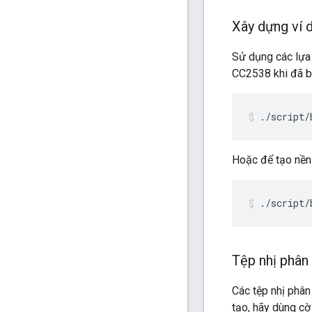
Xây dựng ví 
Sử dụng các lựa 
CC2538 khi đã b
./script/
Hoặc để tạo nề
./script/
Tệp nhị phân
Các tệp nhị phâ
tạo, hãy dùng cờ