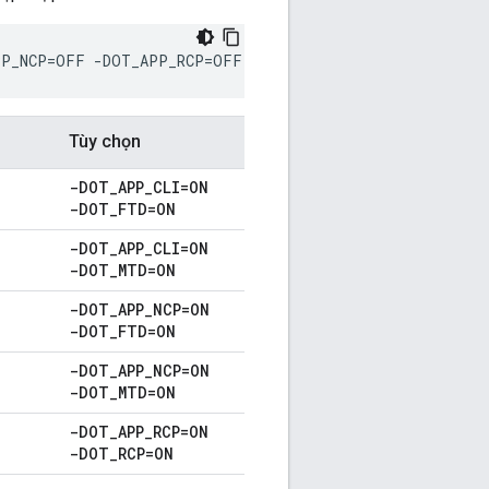
PP_NCP=OFF -DOT_APP_RCP=OFF -DOT_RCP=OFF
Tùy chọn
-DOT
_
APP
_
CLI=ON
-DOT
_
FTD=ON
-DOT
_
APP
_
CLI=ON
-DOT
_
MTD=ON
-DOT
_
APP
_
NCP=ON
-DOT
_
FTD=ON
-DOT
_
APP
_
NCP=ON
-DOT
_
MTD=ON
-DOT
_
APP
_
RCP=ON
-DOT
_
RCP=ON