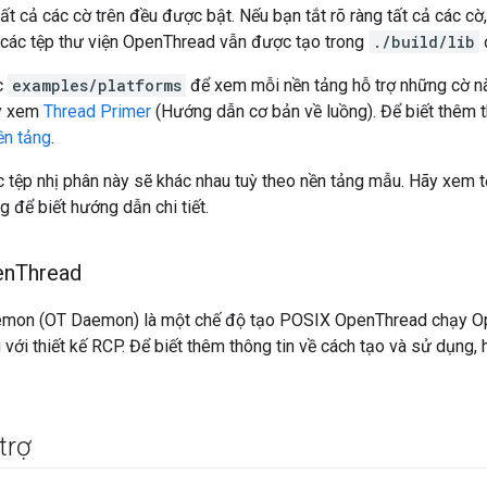
ất cả các cờ trên đều được bật. Nếu bạn tắt rõ ràng tất cả các cờ
các tệp thư viện OpenThread vẫn được tạo trong
./build/lib
c
examples/platforms
để xem mỗi nền tảng hỗ trợ những cờ nà
y xem
Thread Primer
(Hướng dẫn cơ bản về luồng). Để biết thêm th
ền tảng
.
ác tệp nhị phân này sẽ khác nhau tuỳ theo nền tảng mẫu. Hãy xe
g để biết hướng dẫn chi tiết.
en
Thread
mon (OT Daemon) là một chế độ tạo POSIX OpenThread chạy Op
với thiết kế RCP. Để biết thêm thông tin về cách tạo và sử dụng
trợ