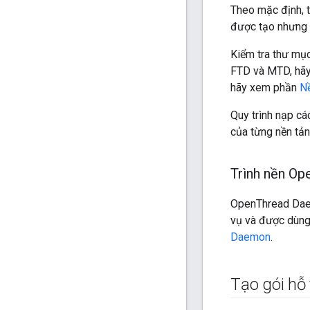
Theo mặc định, t
được tạo nhưng 
Kiểm tra thư mụ
FTD và MTD, hã
hãy xem phần
N
Quy trình nạp c
của từng nền tản
Trình nền Op
OpenThread Dae
vụ và được dùng 
Daemon
.
Tạo gói hỗ 