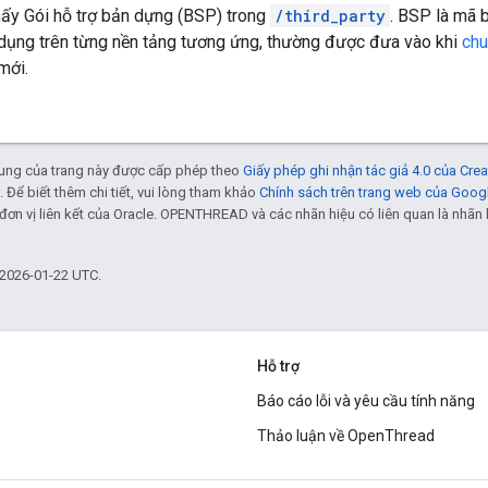
hấy Gói hỗ trợ bản dựng (BSP) trong
/third_party
. BSP là mã 
ụng trên từng nền tảng tương ứng, thường được đưa vào khi
ch
mới.
 dung của trang này được cấp phép theo
Giấy phép ghi nhận tác giả 4.0 của Cr
. Để biết thêm chi tiết, vui lòng tham khảo
Chính sách trên trang web của Goog
đơn vị liên kết của Oracle. OPENTHREAD và các nhãn hiệu có liên quan là nhã
 2026-01-22 UTC.
Hỗ trợ
Báo cáo lỗi và yêu cầu tính năng
Thảo luận về OpenThread