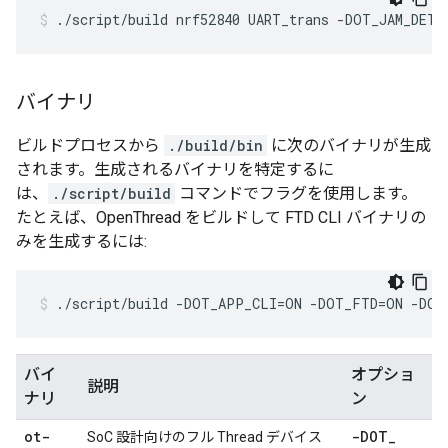
./script/build nrf52840 UART_trans -DOT_JAM_DETE
バイナリ
ビルドプロセスから
./build/bin
に次のバイナリが生成
されます。生成されるバイナリを特定するに
は、
./script/build
コマンドでフラグを使用します。
たとえば、OpenThread をビルドして FTD CLI バイナリの
みを生成するには:
./script/build -DOT_APP_CLI=ON -DOT_FTD=ON -DO
バイ
オプショ
説明
ナリ
ン
ot-
-DOT
_
SoC 設計向けのフル Thread デバイス