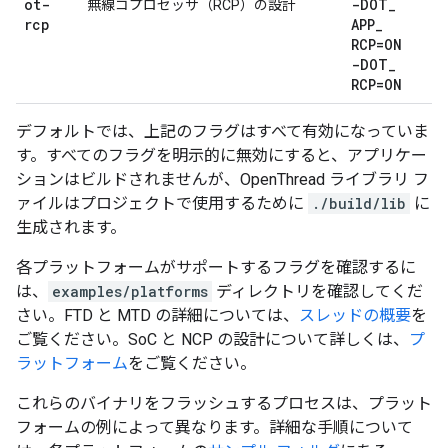
ot-
-DOT
_
無線コプロセッサ（RCP）の設計
rcp
APP
_
RCP=ON
-DOT
_
RCP=ON
デフォルトでは、上記のフラグはすべて有効になっていま
す。すべてのフラグを明示的に無効にすると、アプリケー
ションはビルドされませんが、OpenThread ライブラリ フ
ァイルはプロジェクトで使用するために
./build/lib
に
生成されます。
各プラットフォームがサポートするフラグを確認するに
は、
examples/platforms
ディレクトリを確認してくだ
さい。FTD と MTD の詳細については、
スレッドの概要
を
ご覧ください。SoC と NCP の設計について詳しくは、
プ
ラットフォーム
をご覧ください。
これらのバイナリをフラッシュするプロセスは、プラット
フォームの例によって異なります。詳細な手順について