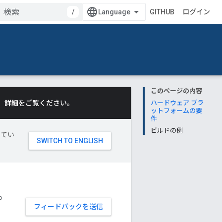
/
GITHUB
ログイン
このページの内容
。
詳細
をご覧ください。
ハードウェア プラ
ットフォームの要
件
ビルドの例
してい
プ
フィードバックを送信