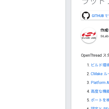
ラット
GITHUB
作成
SiLa
OpenThre
ビルド環
CMake
Platform
高度な機能を実
ポートを
認定と RE