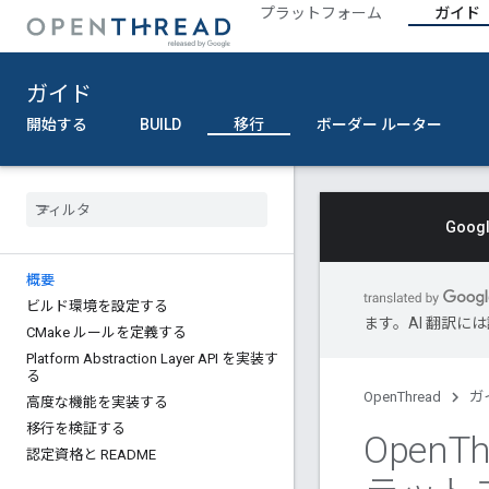
プラットフォーム
ガイド
ガイド
開始する
BUILD
移行
ボーダー ルーター
Goo
概要
ビルド環境を設定する
ます。AI 翻訳
CMake ルールを定義する
Platform Abstraction Layer API を実装す
る
OpenThread
ガ
高度な機能を実装する
移行を検証する
Open
T
認定資格と README