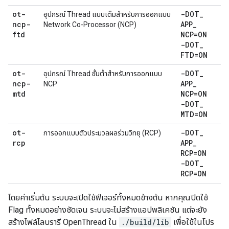
ot-
-DOT
_
อุปกรณ์ Thread แบบเต็มสำหรับการออกแบบ
ncp-
APP
_
Network Co-Processor (NCP)
ftd
NCP=ON
-DOT
_
FTD=ON
ot-
-DOT
_
อุปกรณ์ Thread ขั้นต่ำสำหรับการออกแบบ
ncp-
APP
_
NCP
mtd
NCP=ON
-DOT
_
MTD=ON
ot-
-DOT
_
การออกแบบตัวประมวลผลร่วมวิทยุ (RCP)
rcp
APP
_
RCP=ON
-DOT
_
RCP=ON
โดยค่าเริ่มต้น ระบบจะเปิดใช้ฟีเจอร์ทั้งหมดข้างต้น หากคุณปิดใช้
Flag ทั้งหมดอย่างชัดเจน ระบบจะไม่สร้างแอปพลิเคชัน แต่จะยัง
สร้างไฟล์ไลบรารี OpenThread ใน
./build/lib
เพื่อใช้ในโปร