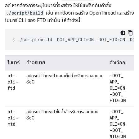
ลด์ หากต้องการระบุไบนารีที่จะสร้าง ให้ใช้แฟล็กกับคำสั่ง
./script/build
เช่น หากต้องการสร้าง OpenThread และสร้าง
ไบนารี CLI ของ FTD เท่านั้น ให้ทำดังนี้
./script/build -DOT_APP_CLI=ON -DOT_FTD=ON -DO
ไบนารี
คำอธิบาย
ตัวเลือก
ot-
-DOT
_
อุปกรณ์ Thread แบบเต็มสำหรับการออกแบบ
cli-
APP
_
SoC
ftd
CLI=ON
-DOT
_
FTD=ON
ot-
-DOT
_
อุปกรณ์ Thread ขั้นต่ำสำหรับการออกแบบ
cli-
APP
_
SoC
mtd
CLI=ON
-DOT
_
MTD=ON