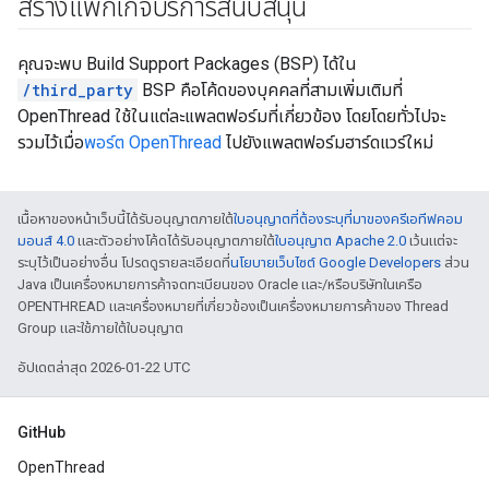
สร้างแพ็กเกจบริการสนับสนุน
คุณจะพบ Build Support Packages (BSP) ได้ใน
/third_party
BSP คือโค้ดของบุคคลที่สามเพิ่มเติมที่
OpenThread ใช้ในแต่ละแพลตฟอร์มที่เกี่ยวข้อง โดยโดยทั่วไปจะ
รวมไว้เมื่อ
พอร์ต OpenThread
ไปยังแพลตฟอร์มฮาร์ดแวร์ใหม่
เนื้อหาของหน้าเว็บนี้ได้รับอนุญาตภายใต้
ใบอนุญาตที่ต้องระบุที่มาของครีเอทีฟคอม
มอนส์ 4.0
และตัวอย่างโค้ดได้รับอนุญาตภายใต้
ใบอนุญาต Apache 2.0
เว้นแต่จะ
ระบุไว้เป็นอย่างอื่น โปรดดูรายละเอียดที่
นโยบายเว็บไซต์ Google Developers
ส่วน
Java เป็นเครื่องหมายการค้าจดทะเบียนของ Oracle และ/หรือบริษัทในเครือ
OPENTHREAD และเครื่องหมายที่เกี่ยวข้องเป็นเครื่องหมายการค้าของ Thread
Group และใช้ภายใต้ใบอนุญาต
อัปเดตล่าสุด 2026-01-22 UTC
GitHub
OpenThread