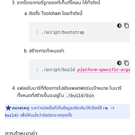
จากไดเรกทอรีรูทของที่เก็บที่โคลน ให้ทำดังนี้
ติดตั้ง Toolchain โดยทำดังนี้
./script/bootstrap
สร้างการกำหนดค่า
./script/build 
platform-specific-args
แฟลชไบนารีที่ต้องการไปยังแพลตฟอร์มเป้าหมาย ไบนารี
ทั้งหมดที่สร้างขึ้นจะอยู่ใน
./build/bin
หมายเหตุ:
ระหว่างบิลด์ในที่เก็บข้อมูลเดียวกัน ให้เรียกใช้
rm -r
build/
เพื่อให้แน่ใจว่าบิลด์สะอาดทุกครั้ง
การกำหนดค่า