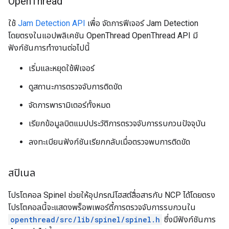
Open
Thread
ใช้
Jam Detection API
เพื่อ จัดการฟีเจอร์ Jam Detection
โดยตรงในแอปพลิเคชัน OpenThread OpenThread API มี
ฟังก์ชันการทำงานต่อไปนี้
เริ่มและหยุดใช้ฟีเจอร์
ดูสถานะการตรวจจับการติดขัด
จัดการพารามิเตอร์ทั้งหมด
เรียกข้อมูลบิตแมปประวัติการตรวจจับการรบกวนปัจจุบัน
ลงทะเบียนฟังก์ชันเรียกกลับเมื่อตรวจพบการติดขัด
สปิเนล
โปรโตคอล Spinel ช่วยให้อุปกรณ์โฮสต์สื่อสารกับ NCP ได้โดยตรง
โปรโตคอลนี้จะแสดงพร็อพเพอร์ตี้การตรวจจับการรบกวนใน
openthread/src/lib/spinel/spinel.h
ซึ่งมีฟังก์ชันการ