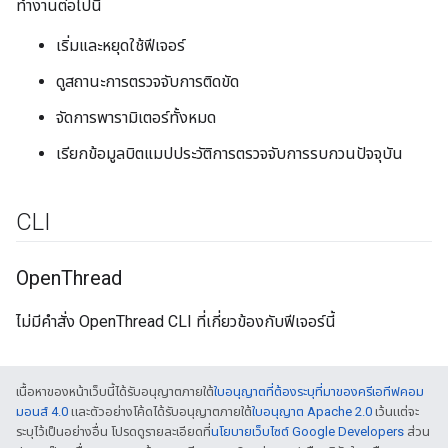
ทำงานต่อไปนี้
เริ่มและหยุดใช้ฟีเจอร์
ดูสถานะการตรวจจับการติดขัด
จัดการพารามิเตอร์ทั้งหมด
เรียกข้อมูลบิตแมปประวัติการตรวจจับการรบกวนปัจจุบัน
CLI
Open
Thread
ไม่มีคำสั่ง OpenThread CLI ที่เกี่ยวข้องกับฟีเจอร์นี้
เนื้อหาของหน้าเว็บนี้ได้รับอนุญาตภายใต้
ใบอนุญาตที่ต้องระบุที่มาของครีเอทีฟคอม
มอนส์ 4.0
และตัวอย่างโค้ดได้รับอนุญาตภายใต้
ใบอนุญาต Apache 2.0
เว้นแต่จะ
ระบุไว้เป็นอย่างอื่น โปรดดูรายละเอียดที่
นโยบายเว็บไซต์ Google Developers
ส่วน