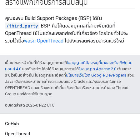
สร้างแพ็กเกจบริการสนับสนุน
คุณจะพบ Build Support Packages (BSP) ได้ใน
/third_party
BSP คือโค้ดของบุคคลที่สามเพิ่มเติมที่
OpenThread ใช้ในแต่ละแพลตฟอร์มที่เกี่ยวข้อง โดยโดยทั่วไปจะ
รวมไว้เมื่อ
พอร์ต OpenThread
ไปยังแพลตฟอร์มฮาร์ดแวร์ใหม่
เนื้อหาของหน้าเว็บนี้ได้รับอนุญาตภายใต้
ใบอนุญาตที่ต้องระบุที่มาของครีเอทีฟคอม
มอนส์ 4.0
และตัวอย่างโค้ดได้รับอนุญาตภายใต้
ใบอนุญาต Apache 2.0
เว้นแต่จะ
ระบุไว้เป็นอย่างอื่น โปรดดูรายละเอียดที่
นโยบายเว็บไซต์ Google Developers
ส่วน
Java เป็นเครื่องหมายการค้าจดทะเบียนของ Oracle และ/หรือบริษัทในเครือ
OPENTHREAD และเครื่องหมายที่เกี่ยวข้องเป็นเครื่องหมายการค้าของ Thread
Group และใช้ภายใต้ใบอนุญาต
อัปเดตล่าสุด 2026-01-22 UTC
GitHub
OpenThread