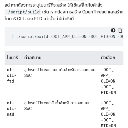
ลด์ หากต้องการระบุไบนารีที่จะสร้าง ให้ใช้แฟล็กกับคำสั่ง
./script/build
เช่น หากต้องการสร้าง OpenThread และสร้าง
ไบนารี CLI ของ FTD เท่านั้น ให้ทำดังนี้
./script/build -DOT_APP_CLI=ON -DOT_FTD=ON -DO
ไบนารี
คำอธิบาย
ตัวเลือก
ot-
-DOT
_
อุปกรณ์ Thread แบบเต็มสำหรับการออกแบบ
cli-
APP
_
SoC
ftd
CLI=ON
-DOT
_
FTD=ON
ot-
-DOT
_
อุปกรณ์ Thread ขั้นต่ำสำหรับการออกแบบ
cli-
APP
_
SoC
mtd
CLI=ON
-DOT
_
MTD=ON