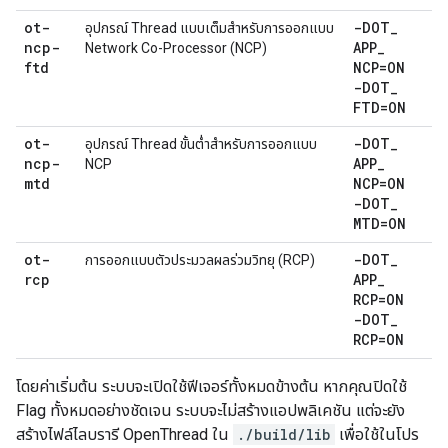
ot-
-DOT
_
อุปกรณ์ Thread แบบเต็มสำหรับการออกแบบ
ncp-
APP
_
Network Co-Processor (NCP)
ftd
NCP=ON
-DOT
_
FTD=ON
ot-
-DOT
_
อุปกรณ์ Thread ขั้นต่ำสำหรับการออกแบบ
ncp-
APP
_
NCP
mtd
NCP=ON
-DOT
_
MTD=ON
ot-
-DOT
_
การออกแบบตัวประมวลผลร่วมวิทยุ (RCP)
rcp
APP
_
RCP=ON
-DOT
_
RCP=ON
โดยค่าเริ่มต้น ระบบจะเปิดใช้ฟีเจอร์ทั้งหมดข้างต้น หากคุณปิดใช้
Flag ทั้งหมดอย่างชัดเจน ระบบจะไม่สร้างแอปพลิเคชัน แต่จะยัง
สร้างไฟล์ไลบรารี OpenThread ใน
./build/lib
เพื่อใช้ในโปร