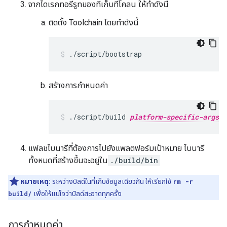
จากไดเรกทอรีรูทของที่เก็บที่โคลน ให้ทำดังนี้
ติดตั้ง Toolchain โดยทำดังนี้
./script/bootstrap
สร้างการกำหนดค่า
./script/build 
platform-specific-args
แฟลชไบนารีที่ต้องการไปยังแพลตฟอร์มเป้าหมาย ไบนารี
ทั้งหมดที่สร้างขึ้นจะอยู่ใน
./build/bin
หมายเหตุ:
ระหว่างบิลด์ในที่เก็บข้อมูลเดียวกัน ให้เรียกใช้
rm -r
build/
เพื่อให้แน่ใจว่าบิลด์สะอาดทุกครั้ง
การกำหนดค่า