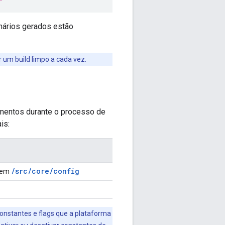
inários gerados estão
r um build limpo a cada vez.
amentos durante o processo de
is:
/src/core/config
o em
e
onstantes e flags que a plataforma