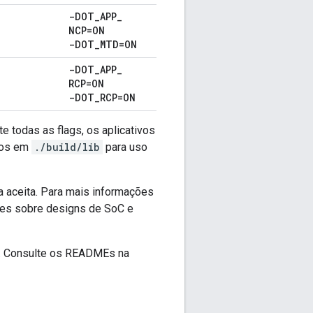
-DOT
_
APP
_
NCP=ON
-DOT
_
MTD=ON
-DOT
_
APP
_
RCP=ON
-DOT
_
RCP=ON
e todas as flags, os aplicativos
ados em
./build/lib
para uso
a aceita. Para mais informações
ões sobre designs de SoC e
lo. Consulte os READMEs na