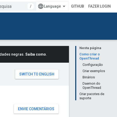
/
GITHUB
FAZER LOGIN
Nesta página
idades negras.
Saiba como
.
Como criar o
OpenThread
Configuração
Criar exemplos
Binários
Daemon do
OpenThread
Criar pacotes de
suporte
ENVIE COMENTÁRIOS