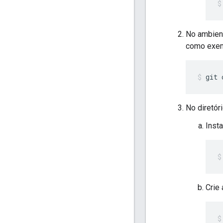
No ambient
como exem
git 
No diretóri
Insta
Crie 