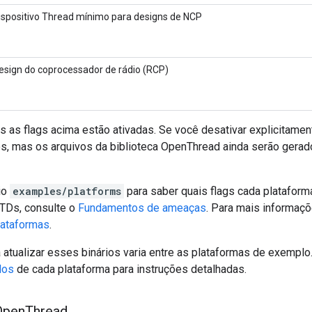
ispositivo Thread mínimo para designs de NCP
esign do coprocessador de rádio (RCP)
s as flags acima estão ativadas. Se você desativar explicitament
os, mas os arquivos da biblioteca OpenThread ainda serão ger
rio
examples/platforms
para saber quais flags cada plataform
TDs, consulte o
Fundamentos de ameaças
. Para mais informaç
lataformas
.
 atualizar esses binários varia entre as plataformas de exemp
los
de cada plataforma para instruções detalhadas.
Open
Thread