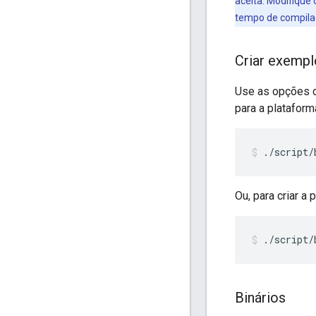
aceita. Modifique 
tempo de compilaç
Criar exempl
Use as opções de
para a platafor
./script/
Ou, para criar 
./script/
Binários