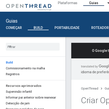
Plataformas
Guias
Guias
COMEÇAR
BUILD
PORTABILIDADE
ROTEADOR
O Google 
Build
Comissionamento na malha
idioma de preferê
Registros
Recursos aprimorados
OpenThread
Gu
Supervisão infantil
Criar O
Informar pai anterior sobre reanexar
Detecção de jam