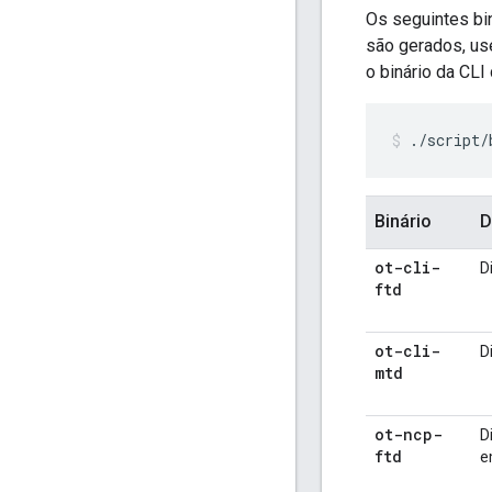
Os seguintes bi
são gerados, u
o binário da CLI
./script
Binário
D
ot-cli-
D
ftd
ot-cli-
D
mtd
ot-ncp-
D
ftd
e