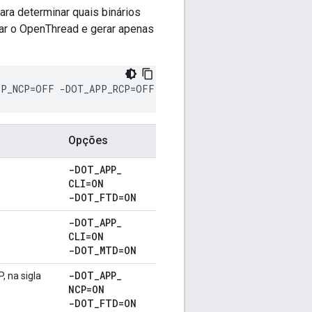
ara determinar quais binários
iar o OpenThread e gerar apenas
PP_NCP=OFF -DOT_APP_RCP=OFF -DOT_RCP=OFF
Opções
-DOT
_
APP
_
CLI=ON
-DOT
_
FTD=ON
-DOT
_
APP
_
CLI=ON
-DOT
_
MTD=ON
-DOT
_
APP
_
, na sigla
NCP=ON
-DOT
_
FTD=ON