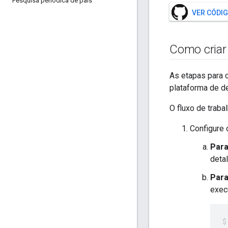
Pesquisa periódica de pais
VER CÓDI
Como criar
As etapas para 
plataforma de de
O fluxo de trab
Configure 
Para
deta
Para
exec