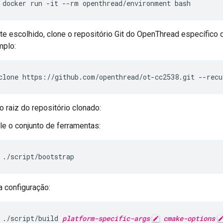
docker run -it --rm openthread/environment bash
e escolhido, clone o repositório Git do OpenThread específico
plo:
clone https://github.com/openthread/ot-cc2538.git --recu
o raiz do repositório clonado:
le o conjunto de ferramentas:
./script/bootstrap
a configuração:
./script/build 
platform-specific-args
cmake-options