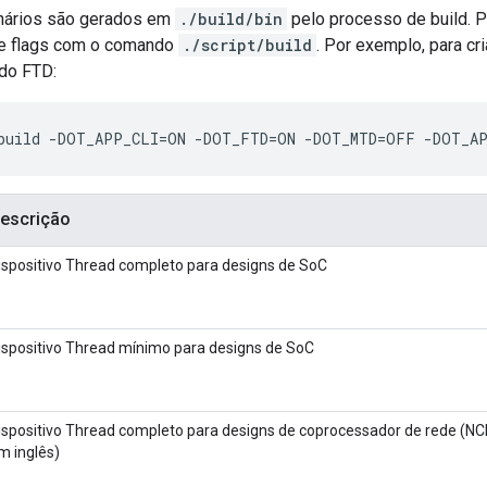
nários são gerados em
./build/bin
pelo processo de build. P
se flags com o comando
./script/build
. Por exemplo, para cr
 do FTD:
/build -DOT_APP_CLI=ON -DOT_FTD=ON -DOT_MTD=OFF -DOT_A
escrição
ispositivo Thread completo para designs de SoC
ispositivo Thread mínimo para designs de SoC
ispositivo Thread completo para designs de coprocessador de rede (NCP
m inglês)