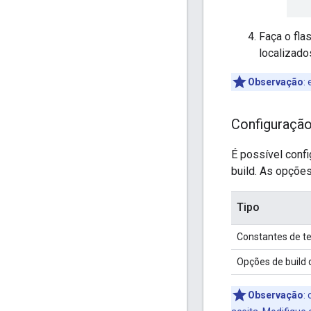
Faça o fla
localizad
Observação
:
e
Configuraçã
É possível conf
build. As opções
Tipo
Constantes de t
Opções de build
Observação
:
c