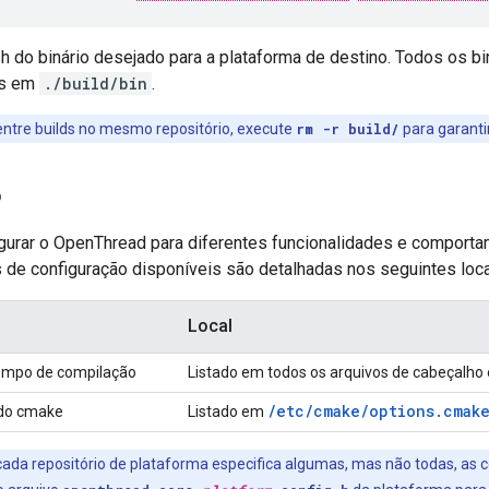
sh do binário desejado para a plataforma de destino. Todos os b
os em
./build/bin
.
ntre builds no mesmo repositório, execute
rm -r build/
para garanti
o
igurar o OpenThread para diferentes funcionalidades e comport
 de configuração disponíveis são detalhadas nos seguintes loca
Local
empo de compilação
Listado em todos os arquivos de cabeçalh
/etc/cmake/options.cmak
 do cmake
Listado em
ada repositório de plataforma especifica algumas, mas não todas, as c