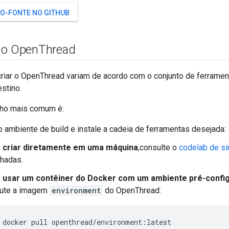
GO-FONTE NO GITHUB
 o Open
Thread
criar o OpenThread variam de acordo com o conjunto de ferrament
stino.
alho mais comum é:
o ambiente de build e instale a cadeia de ferramentas desejada:
 criar diretamente em uma máquina
,consulte o
codelab de s
lhadas.
 usar um contêiner do Docker com um ambiente pré-confi
ute a imagem
environment
do OpenThread:
docker pull openthread/environment:latest