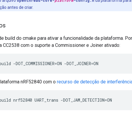
o arquivo
openthread-core-
platform
-config.h
da plataforma para 
ão antes de criar.
os
 build do cmake para ativar a funcionalidade da plataforma. Por 
ma CC2538 com o suporte a Commissioner e Joiner ativado:
build -DOT_COMMISSIONER=ON -DOT_JOINER=ON
a plataforma nRF52840 com o
recurso de detecção de interferênci
build nrf52840 UART_trans -DOT_JAM_DETECTION=ON