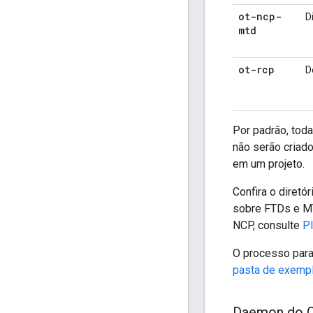
ot-ncp-
D
mtd
ot-rcp
D
Por padrão, toda
não serão criad
em um projeto.
Confira o diretó
sobre FTDs e M
NCP, consulte
P
O processo para
pasta de exemp
Daemon do 