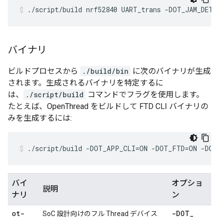
./script/build nrf52840 UART_trans -DOT_JAM_DETE
バイナリ
ビルドプロセスから
./build/bin
に次のバイナリが生成
されます。生成されるバイナリを特定するに
は、
./script/build
コマンドでフラグを使用します。
たとえば、OpenThread をビルドして FTD CLI バイナリの
みを生成するには:
./script/build -DOT_APP_CLI=ON -DOT_FTD=ON -DO
バイ
オプショ
説明
ナリ
ン
ot-
-DOT
_
SoC 設計向けのフル Thread デバイス