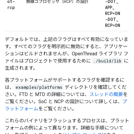
ot-
-DOT
_
無線コプロセッサ（RCP）の設計
rcp
APP
_
RCP=ON
-DOT
_
RCP=ON
デフォルトでは、上記のフラグはすべて有効になっていま
す。すべてのフラグを明示的に無効にすると、アプリケー
ションはビルドされませんが、OpenThread ライブラリ フ
ァイルはプロジェクトで使用するために
./build/lib
に
生成されます。
各プラットフォームがサポートするフラグを確認するに
は、
examples/platforms
ディレクトリを確認してくだ
さい。FTD と MTD の詳細については、
スレッドの概要
を
ご覧ください。SoC と NCP の設計について詳しくは、
プ
ラットフォーム
をご覧ください。
これらのバイナリをフラッシュするプロセスは、プラット
フォームの例によって異なります。詳細な手順について