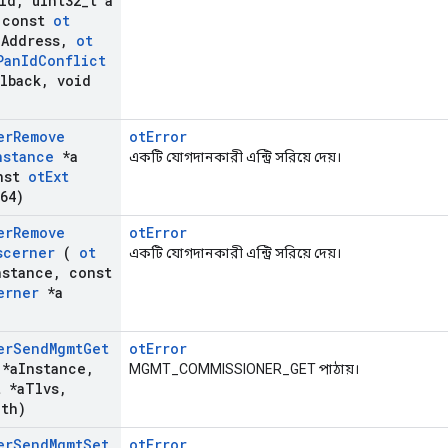
Id
,
uint32
_
t a
const
ot
a
Address
,
ot
Pan
Id
Conflict
lback
,
void
er
Remove
otError
nstance
*a
একটি যোগদানকারী এন্ট্রি সরিয়ে দেয়।
nst
ot
Ext
64)
er
Remove
otError
scerner
(
ot
একটি যোগদানকারী এন্ট্রি সরিয়ে দেয়।
nstance
,
const
erner
*a
er
Send
Mgmt
Get
otError
*a
Instance
,
MGMT_COMMISSIONER_GET পাঠায়।
t *a
Tlvs
,
gth)
er
Send
Mgmt
Set
otError