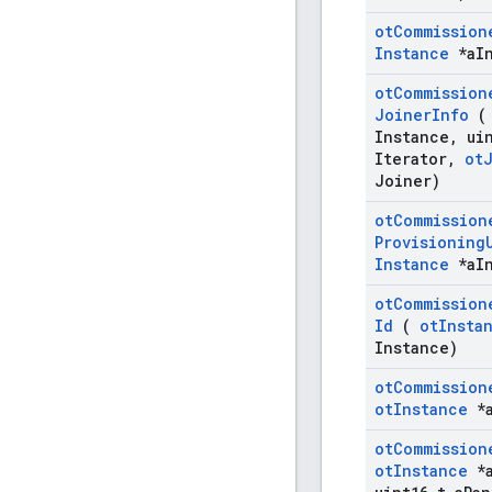
ot
Commission
Instance
*a
I
ot
Commission
Joiner
Info
Instance
,
uin
Iterator
,
ot
Joiner)
ot
Commission
Provisioning
Instance
*a
I
ot
Commission
Id
(
ot
Insta
Instance)
ot
Commission
ot
Instance
*
ot
Commission
ot
Instance
*