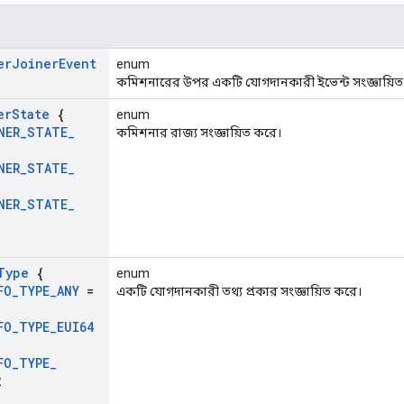
er
Joiner
Event
enum
কমিশনারের উপর একটি যোগদানকারী ইভেন্ট সংজ্ঞায়িত
er
State
{
enum
NER
_
STATE
_
কমিশনার রাজ্য সংজ্ঞায়িত করে।
,
NER
_
STATE
_
,
NER
_
STATE
_
Type
{
enum
FO
_
TYPE
_
ANY
=
একটি যোগদানকারী তথ্য প্রকার সংজ্ঞায়িত করে।
FO
_
TYPE
_
EUI64
FO
_
TYPE
_
2