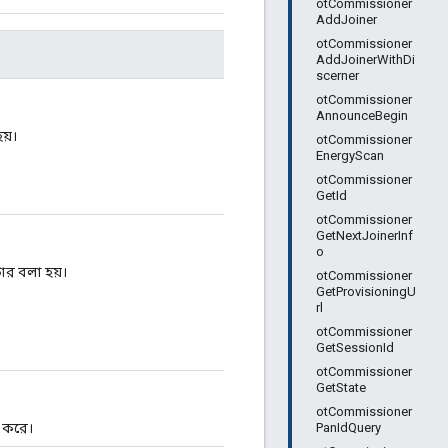
otCommissioner
AddJoiner
otCommissioner
AddJoinerWithDi
scerner
otCommissioner
AnnounceBegin
য়।
otCommissioner
EnergyScan
otCommissioner
GetId
otCommissioner
GetNextJoinerInf
o
ার বলা হয়।
otCommissioner
GetProvisioningU
rl
otCommissioner
GetSessionId
otCommissioner
GetState
otCommissioner
PanIdQuery
 করে।