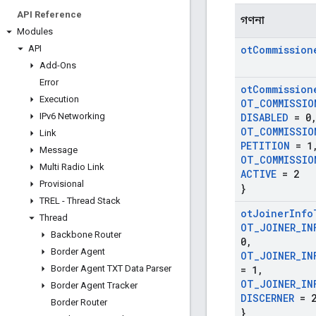
API Reference
গণনা
Modules
API
ot
Commission
Add-Ons
Error
ot
Commission
Execution
OT
_
COMMISSIO
IPv6 Networking
DISABLED
= 0
OT
_
COMMISSIO
Link
PETITION
= 1
Message
OT
_
COMMISSIO
Multi Radio Link
ACTIVE
= 2
Provisional
}
TREL - Thread Stack
ot
Joiner
Info
Thread
OT
_
JOINER
_
IN
Backbone Router
0
,
Border Agent
OT
_
JOINER
_
IN
Border Agent TXT Data Parser
= 1
,
OT
_
JOINER
_
IN
Border Agent Tracker
DISCERNER
= 
Border Router
}