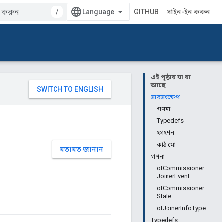
/
GITHUB
সাইন-ইন করুন
এই পৃষ্ঠায় যা যা
আছে
সারসংক্ষেপ
গণনা
Typedefs
ফাংশন
কাঠামো
মতামত জানান
গণনা
otCommissioner
JoinerEvent
otCommissioner
State
otJoinerInfoType
Typedefs