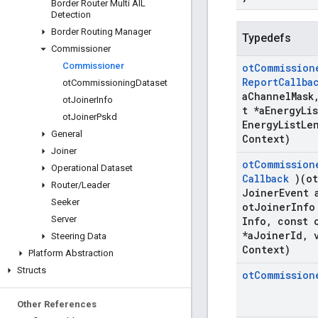
Border Router Multi AIL
Detection
Border Routing Manager
Typedefs
Commissioner
Commissioner
ot
Commission
Report
Callba
ot
Commissioning
Dataset
a
Channel
Mask
ot
Joiner
Info
t *a
Energy
Lis
ot
Joiner
Pskd
Energy
List
Le
General
Context)
Joiner
ot
Commission
Operational Dataset
Callback
)(ot
Router
/
Leader
Joiner
Event 
Seeker
ot
Joiner
Info
Server
Info
,
const 
*a
Joiner
Id
,
v
Steering Data
Context)
Platform Abstraction
Structs
ot
Commission
Other References