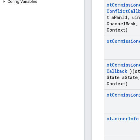
Config Variables
ot
Commission
Conflict
Call
t a
Pan
Id
,
uin
Channel
Mask
,
Context)
ot
Commission
ot
Commission
Callback
)(ot
State a
State
Context)
ot
Commission
ot
Joiner
Info