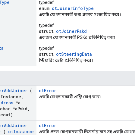
Type
typedef
enum
otJoinerInfoType
একটি যোগদানকারী তথ্য প্রকার সংজ্ঞায়িত করে।
typedef
struct
otJoinerPskd
একজন যোগদানকারী PSKd প্রতিনিধিত্ব করে।
ta
typedef
struct
otSteeringData
স্টিয়ারিং ডেটা প্রতিনিধিত্ব করে।
er
Add
Joiner
(
otError
a
Instance
,
একটি যোগদানকারী এন্ট্রি যোগ করে।
ddress
*a
char *a
Pskd
,
eout)
er
Add
Joiner
otError
r
(
ot
Instance
একটি প্রদত্ত যোগদানকারী ডিসার্নার মান সহ একটি যোগকা