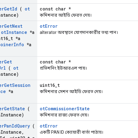
er
Get
Id
(
ot
const char *
nstance)
কমিশনার আইডি ফেরত দেয়।
er
Get
Next
otError
(
ot
Instance
*a
aIterator অবস্থানে যোগদানকারীর তথ্য পান।
t16
_
t *a
Joiner
Info
*a
er
Get
const char *
Url
(
ot
প্রভিশনিং ইউআরএল পায়।
nstance)
er
Get
Session
uint16_t
nce
*a
কমিশনার সেশন আইডি ফেরত দেয়।
er
Get
State
(
otCommissionerState
a
Instance)
কমিশনার রাজ্য ফেরত দেয়।
er
Pan
Id
Query
(
otError
a
Instance
,
একটি PAN ID ক্যোয়ারী বার্তা পাঠায়।