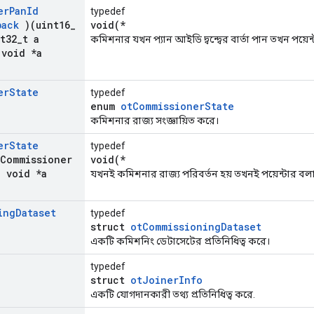
er
Pan
Id
typedef
back
)(uint16
_
void(*
t32
_
t a
কমিশনার যখন প্যান আইডি দ্বন্দ্বের বার্তা পান তখন পয়েন
void *a
er
State
typedef
enum
otCommissionerState
কমিশনার রাজ্য সংজ্ঞায়িত করে।
er
State
typedef
Commissioner
void(*
,
void *a
যখনই কমিশনার রাজ্য পরিবর্তন হয় তখনই পয়েন্টার বলা
ing
Dataset
typedef
struct
otCommissioningDataset
একটি কমিশনিং ডেটাসেটের প্রতিনিধিত্ব করে।
typedef
struct
otJoinerInfo
একটি যোগদানকারী তথ্য প্রতিনিধিত্ব করে.