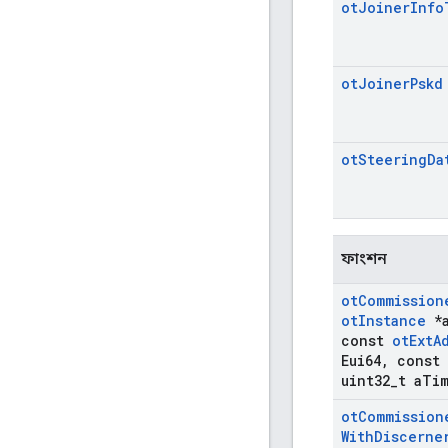
ot
Joiner
Info
ot
Joiner
Pskd
ot
Steering
Da
ফাংশন
ot
Commission
ot
Instance
*
const
ot
Ext
A
Eui64
,
const 
uint32
_
t a
Tim
ot
Commission
With
Discerne