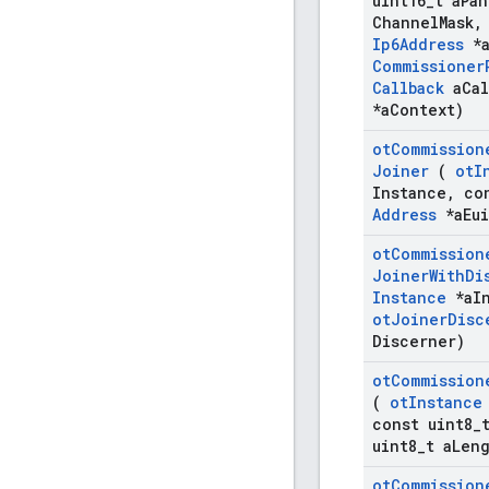
uint16
_
t a
Pan
Channel
Mask
,
Ip6Address
*
Commissioner
Callback
a
Cal
*a
Context)
ot
Commission
Joiner
(
ot
I
Instance
,
co
Address
*a
Eui
ot
Commission
Joiner
With
Di
Instance
*a
I
ot
Joiner
Disc
Discerner)
ot
Commission
(
ot
Instance
const uint8
_
uint8
_
t a
Len
ot
Commission