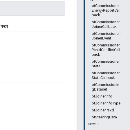
otCommissioner
EnergyReportCall
back
otCommissioner
 করে।
JoinerCallback
otCommissioner
JoinerEvent
otCommissioner
PanIdConflictCall
back
otCommissioner
State
otCommissioner
StateCallback
otCommissionin
gDataset
otJoinerInfo
otJoinerInfoType
otJoinerPskd
otSteeringData
ফাংশন