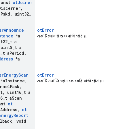
onst
ot
Joiner
Discerner
,
a
Pskd
,
uint32
_
er
Announce
otError
stance
*a
একটি ঘোষণা শুরু বার্তা পাঠায়.
t32
_
t a
uint8
_
t a
6
_
t a
Period
,
ddress
*a
er
Energy
Scan
otError
*a
Instance
,
একটি এনার্জি স্ক্যান কোয়েরি বার্তা পাঠায়।
annel
Mask
,
nt
,
uint16
_
t a
6
_
t a
Scan
nst
ot
a
Address
,
ot
Energy
Report
lback
,
void