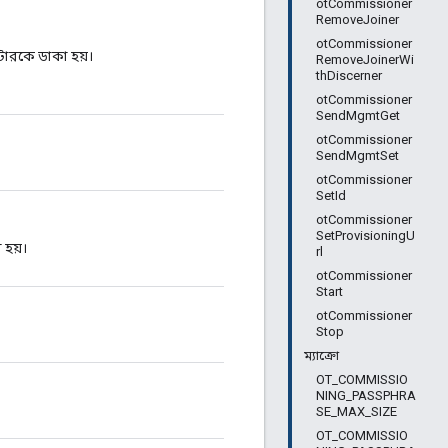
otCommissioner
RemoveJoiner
otCommissioner
্টারকে ডাকা হয়।
RemoveJoinerWi
thDiscerner
otCommissioner
SendMgmtGet
otCommissioner
SendMgmtSet
otCommissioner
SetId
otCommissioner
SetProvisioningU
 হয়।
rl
otCommissioner
Start
otCommissioner
Stop
ম্যাক্রো
OT_COMMISSIO
NING_PASSPHRA
SE_MAX_SIZE
OT_COMMISSIO