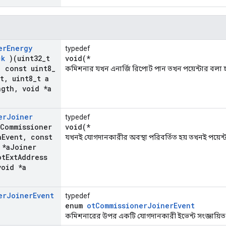
er
Energy
typedef
ck
)(uint32
_
t
void(*
,
const uint8
_
কমিশনার যখন এনার্জি রিপোর্ট পান তখন পয়েন্টার বলা হ
t
,
uint8
_
t a
ngth
,
void *a
er
Joiner
typedef
Commissioner
void(*
a
Event
,
const
যখনই যোগদানকারীর অবস্থা পরিবর্তিত হয় তখনই পয়েন্ট
 *a
Joiner
ot
Ext
Address
oid *a
er
Joiner
Event
typedef
enum
otCommissionerJoinerEvent
কমিশনারের উপর একটি যোগদানকারী ইভেন্ট সংজ্ঞায়িত