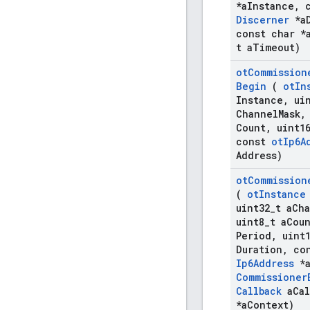
*a
Instance
,
c
Discerner
*a
const char *
t a
Timeout)
ot
Commission
Begin
(
ot
In
Instance
,
uin
Channel
Mask
,
Count
,
uint1
const
ot
Ip6A
Address)
ot
Commission
(
ot
Instance
uint32
_
t a
Ch
uint8
_
t a
Cou
Period
,
uint1
Duration
,
co
Ip6Address
*
Commissioner
Callback
a
Cal
*a
Context)