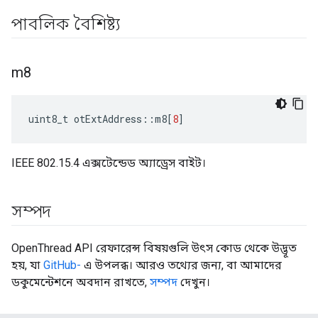
পাবলিক বৈশিষ্ট্য
m8
uint8_t otExtAddress
::
m8
[
8
]
IEEE 802.15.4 এক্সটেন্ডেড অ্যাড্রেস বাইট।
সম্পদ
OpenThread API রেফারেন্স বিষয়গুলি উৎস কোড থেকে উদ্ভূত
হয়, যা
GitHub-
এ উপলব্ধ। আরও তথ্যের জন্য, বা আমাদের
ডকুমেন্টেশনে অবদান রাখতে,
সম্পদ
দেখুন।