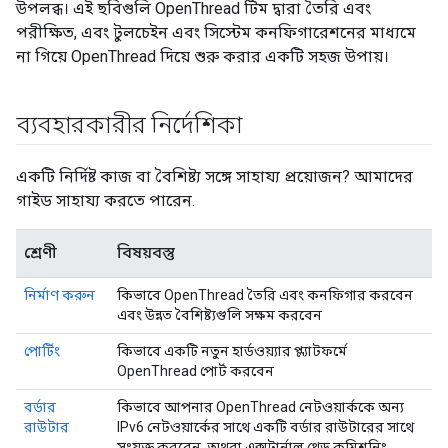
উপলব্ধ। এই ছবিগুলি OpenThread টিম দ্বারা তৈরি এবং
পরীক্ষিত, এবং টুলচেইন এবং সিস্টেম কনফিগারেশনের মাধ্যমে
না গিয়ে OpenThread দিয়ে শুরু করার একটি সহজ উপায়।
ব্যবহারকারীর নির্দেশিকা
একটি নির্দিষ্ট কাজ বা বৈশিষ্ট্য সঙ্গে সাহায্য প্রয়োজন? আমাদের
গাইড সাহায্য করতে পারেন.
শ্রেণী
বিষয়বস্তু
নির্মাণ করুন
কিভাবে OpenThread তৈরি এবং কনফিগার করবেন
এবং উন্নত বৈশিষ্ট্যগুলি সক্ষম করবেন
পোর্টিং
কিভাবে একটি নতুন হার্ডওয়্যার প্ল্যাটফর্মে
OpenThread পোর্ট করবেন
বর্ডার
কিভাবে আপনার OpenThread নেটওয়ার্ককে অন্য
রাউটার
IPv6 নেটওয়ার্কের সাথে একটি বর্ডার রাউটারের সাথে
সংযুক্ত করবেন, অথবা এক্সটার্নাল থ্রেড কমিশনিং