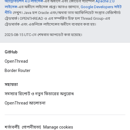
অ্যাট্রিবিউশন 4.0 লাইসেন্স
-এর অধীনে এবং কোডের স্যাম্পেল
Apache 2.0
লাইসেন্স
-এর অধীনে লাইসেন্স প্রাপ্ত। আরও জানতে,
Google Developers সাইট
নীতি
দেখুন। Java হল Oracle এবং/অথবা তার অ্যাফিলিয়েট সংস্থার রেজিস্টার্ড
ট্রেডমার্ক। OPENTHREAD ও এর সম্পর্কিত চিহ্ন হল Thread Group-এর
ট্রেডমার্রক এবং এগুলিকে লাইসেন্সের অধীনে ব্যবহার করা হয়।
2025-08-15 UTC-তে শেষবার আপডেট করা হয়েছে।
GitHub
OpenThread
Border Router
সহায়তা
সমস্যার রিপোর্ট ও নতুন ফিচারের অনুরোধ
OpenThread আলোচনা
শর্তাবলী
গোপনীয়তা
Manage cookies