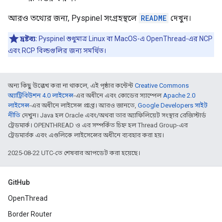
আরও তথ্যের জন্য, Pyspinel সংগ্রহস্থলে
README
দেখুন।
দ্রষ্টব্য:
Pyspinel শুধুমাত্র Linux বা MacOS-এ OpenThread-এর NCP
এবং RCP বিল্ডগুলির জন্য সমর্থিত।
অন্য কিছু উল্লেখ করা না থাকলে, এই পৃষ্ঠার কন্টেন্ট
Creative Commons
অ্যাট্রিবিউশন 4.0 লাইসেন্স
-এর অধীনে এবং কোডের স্যাম্পেল
Apache 2.0
লাইসেন্স
-এর অধীনে লাইসেন্স প্রাপ্ত। আরও জানতে,
Google Developers সাইট
নীতি
দেখুন। Java হল Oracle এবং/অথবা তার অ্যাফিলিয়েট সংস্থার রেজিস্টার্ড
ট্রেডমার্ক। OPENTHREAD ও এর সম্পর্কিত চিহ্ন হল Thread Group-এর
ট্রেডমার্রক এবং এগুলিকে লাইসেন্সের অধীনে ব্যবহার করা হয়।
2025-08-22 UTC-তে শেষবার আপডেট করা হয়েছে।
GitHub
OpenThread
Border Router