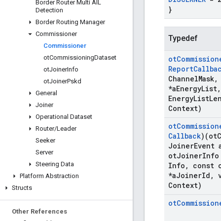
Border Router Multi AIL
}
Detection
Border Routing Manager
Commissioner
Typedef
Commissioner
ot
Commissioning
Dataset
ot
Commission
Report
Callba
ot
Joiner
Info
Channel
Mask
,
ot
Joiner
Pskd
*a
Energy
List
,
General
Energy
List
Le
Joiner
Context)
Operational Dataset
ot
Commission
Router
/
Leader
Callback
)(ot
Seeker
Joiner
Event 
Server
ot
Joiner
Info
Steering Data
Info
,
const 
*a
Joiner
Id
,
v
Platform Abstraction
Context)
Structs
ot
Commission
Other References