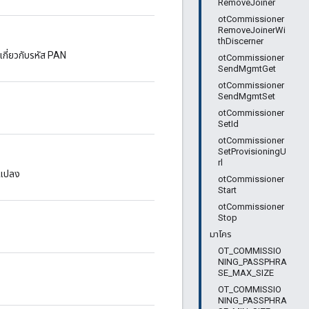
RemoveJoiner
otCommissioner
RemoveJoinerWi
thDiscerner
งเกี่ยวกับรหัส PAN
otCommissioner
SendMgmtGet
otCommissioner
SendMgmtSet
otCommissioner
SetId
otCommissioner
SetProvisioningU
rl
ยนแปลง
otCommissioner
Start
otCommissioner
Stop
มาโคร
OT_COMMISSIO
NING_PASSPHRA
SE_MAX_SIZE
OT_COMMISSIO
NING_PASSPHRA