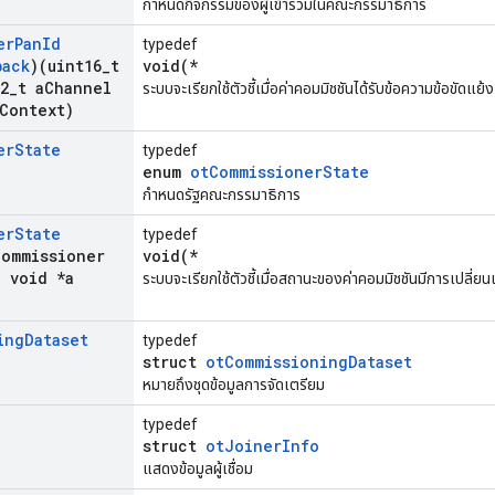
กำหนดกิจกรรมของผู้เข้าร่วมในคณะกรรมาธิการ
er
Pan
Id
typedef
back
)(uint16
_
t
void(*
2
_
t a
Channel
ระบบจะเรียกใช้ตัวชี้เมื่อค่าคอมมิชชันได้รับข้อความข้อขัดแย้
Context)
er
State
typedef
enum
otCommissionerState
กำหนดรัฐคณะกรรมาธิการ
er
State
typedef
Commissioner
void(*
,
void *a
ระบบจะเรียกใช้ตัวชี้เมื่อสถานะของค่าคอมมิชชันมีการเปลี่
ing
Dataset
typedef
struct
otCommissioningDataset
หมายถึงชุดข้อมูลการจัดเตรียม
typedef
struct
otJoinerInfo
แสดงข้อมูลผู้เชื่อม