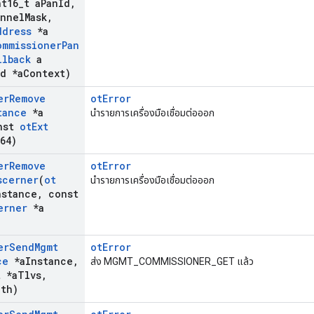
t16
_
t a
Pan
Id
,
annel
Mask
,
ddress
*a
ommissioner
Pan
llback
a
d *a
Context)
er
Remove
otError
tance
*a
นำรายการเครื่องมือเชื่อมต่อออก
nst
ot
Ext
64)
er
Remove
otError
scerner
(
ot
นำรายการเครื่องมือเชื่อมต่อออก
nstance
,
const
erner
*a
er
Send
Mgmt
otError
ce
*a
Instance
,
ส่ง MGMT_COMMISSIONER_GET แล้ว
t *a
Tlvs
,
gth)