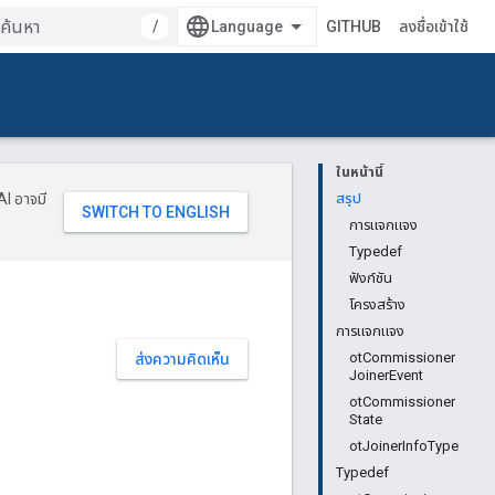
/
GITHUB
ลงชื่อเข้าใช้
ในหน้านี้
AI อาจมี
สรุป
การแจกแจง
Typedef
ฟังก์ชัน
โครงสร้าง
การแจกแจง
otCommissioner
ส่งความคิดเห็น
JoinerEvent
otCommissioner
State
otJoinerInfoType
Typedef