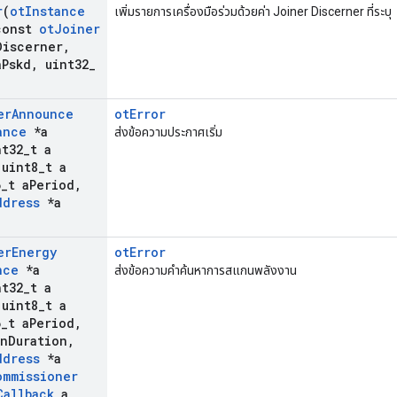
r
(
ot
Instance
เพิ่มรายการเครื่องมือร่วมด้วยค่า Joiner Discerner ที่ระบุ
onst
ot
Joiner
Discerner
,
a
Pskd
,
uint32
_
er
Announce
otError
ance
*a
ส่งข้อความประกาศเริ่ม
t32
_
t a
uint8
_
t a
6
_
t a
Period
,
ddress
*a
er
Energy
otError
nce
*a
ส่งข้อความคำค้นหาการสแกนพลังงาน
t32
_
t a
uint8
_
t a
6
_
t a
Period
,
an
Duration
,
ddress
*a
ommissioner
Callback
a