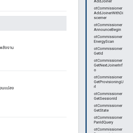
AddJoiner
otCommissioner
AddJoinerWithDi
scerner
otCommissioner
AnnounceBegin
otCommissioner
EnergyScan
้พลังงาน
otCommissioner
GetId
otCommissioner
GetNextJoinerInf
o
otCommissioner
GetProvisioningU
rl
ลี่ยนแปลง
otCommissioner
GetSessionId
otCommissioner
GetState
otCommissioner
PanIdQuery
otCommissioner