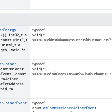
er
Energy
typedef
ck
)(uint32
_
t a
void(*
const uint8
_
t
ระบบจะเรียกใช้ตัวชี้เมื่อคณะกรรมาธิการได้รับรายงานการใช
uint8
_
t a
ngth
,
void *a
er
Joiner
typedef
Commissioner
void(*
a
Event
,
const
ระบบจะเรียกตัวชี้เมื่อสถานะของเครื่องมือเชื่อมต่อมีการเป
 *a
Joiner
ot
Ext
Address
oid *a
er
Joiner
Event
typedef
enum
otCommissionerJoinerEvent