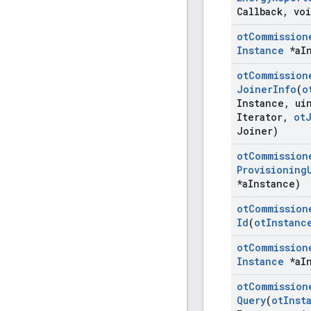
Callback
,
voi
ot
Commission
Instance
*a
I
ot
Commission
Joiner
Info
(
o
Instance
,
uin
Iterator
,
ot
Joiner)
ot
Commission
Provisioning
*a
Instance)
ot
Commission
Id
(
ot
Instanc
ot
Commission
Instance
*a
I
ot
Commission
Query
(
ot
Inst