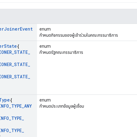
er
Joiner
Event
enum
กำหนดกิจกรรมของผู้เข้าร่วมในคณะกรรมาธิการ
er
State
{
enum
IONER
_
STATE
_
กำหนดรัฐคณะกรรมาธิการ
,
IONER
_
STATE
_
,
IONER
_
STATE
_
Type
{
enum
INFO
_
TYPE
_
ANY
กำหนดประเภทข้อมูลผู้เชื่อม
INFO
_
TYPE
_
INFO
_
TYPE
_
2