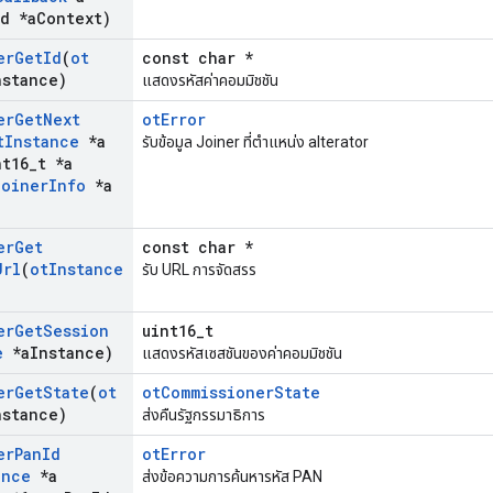
d *a
Context)
er
Get
Id
(
ot
const char *
nstance)
แสดงรหัสค่าคอมมิชชัน
er
Get
Next
otError
t
Instance
*a
รับข้อมูล Joiner ที่ตำแหน่ง aIterator
t16
_
t *a
Joiner
Info
*a
er
Get
const char *
Url
(
ot
Instance
รับ URL การจัดสรร
er
Get
Session
uint16_t
e
*a
Instance)
แสดงรหัสเซสชันของค่าคอมมิชชัน
er
Get
State
(
ot
otCommissionerState
nstance)
ส่งคืนรัฐกรรมาธิการ
er
Pan
Id
otError
ance
*a
ส่งข้อความการค้นหารหัส PAN