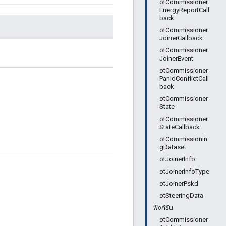
otCommissioner
EnergyReportCall
back
otCommissioner
JoinerCallback
otCommissioner
JoinerEvent
otCommissioner
PanIdConflictCall
back
otCommissioner
State
otCommissioner
StateCallback
otCommissionin
gDataset
otJoinerInfo
otJoinerInfoType
otJoinerPskd
otSteeringData
ฟังก์ชัน
otCommissioner