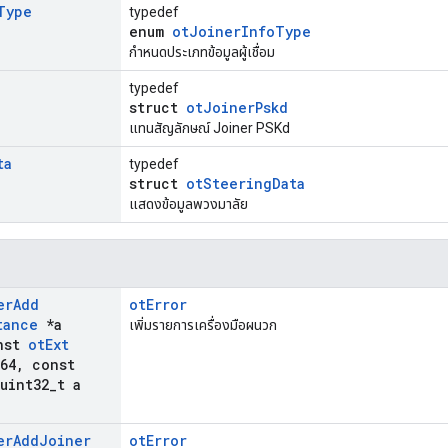
Type
typedef
enum
otJoinerInfoType
กำหนดประเภทข้อมูลผู้เชื่อม
typedef
struct
otJoinerPskd
แทนสัญลักษณ์ Joiner PSKd
ta
typedef
struct
otSteeringData
แสดงข้อมูลพวงมาลัย
er
Add
otError
tance
*a
เพิ่มรายการเครื่องมือผนวก
nst
ot
Ext
64
,
const
uint32
_
t a
er
Add
Joiner
otError