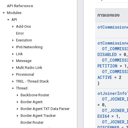
API Reference
Modules
การแจกแจง
API
Add-Ons
ot
Commission
Error
Execution
ot
Commission
IPv6 Networking
OT
_
COMMISS
Link
DISABLED
= 0
OT
_
COMMISS
Message
PETITION
= 1
Multi Radio Link
OT
_
COMMISS
Provisional
ACTIVE
= 2
TREL - Thread Stack
}
Thread
ot
Joiner
Info
Backbone Router
OT
_
JOINER
_
Border Agent
= 0
,
Border Agent TXT Data Parser
OT
_
JOINER
_
Border Agent Tracker
EUI64
= 1
,
OT
_
JOINER
_
Border Router
DISCERNER
= 