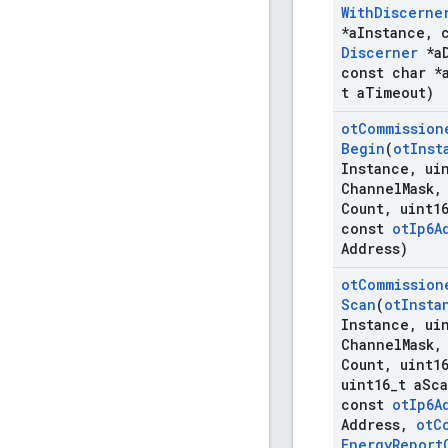
With
Discerne
*a
Instance
,
c
Discerner
*a
const char *
t a
Timeout)
ot
Commission
Begin
(
ot
Inst
Instance
,
uin
Channel
Mask
,
Count
,
uint1
const
ot
Ip6A
Address)
ot
Commission
Scan
(
ot
Insta
Instance
,
uin
Channel
Mask
,
Count
,
uint1
uint16
_
t a
Sc
const
ot
Ip6A
Address
,
ot
C
Energy
Report