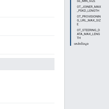
SE_MIN_SIZE
OT_JOINER_MAX
_PSKD_LENGTH
OT_PROVISIONIN
G_URL_MAX_SIZ
E
OT_STEERING_D
ATA_MAX_LENG
TH
แหล่งข้อมูล