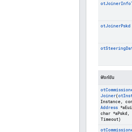
ot
Joiner
Info
ot
Joiner
Pskd
ot
Steering
Da
ฟังก์ชัน
ot
Commission
Joiner
(
ot
Ins
Instance
,
co
Address
*a
Eui
char *a
Pskd
,
Timeout)
ot
Commission