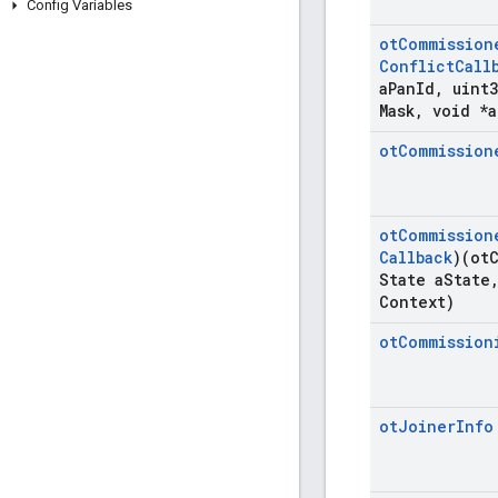
Config Variables
ot
Commission
Conflict
Call
a
Pan
Id
,
uint3
Mask
,
void *a
ot
Commission
ot
Commission
Callback
)(ot
State a
State
Context)
ot
Commission
ot
Joiner
Info