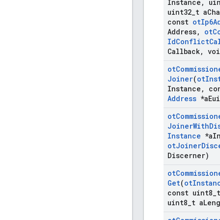
Instance
,
uin
uint32
_
t a
Ch
const
ot
Ip6A
Address
,
ot
C
Id
Conflict
Ca
Callback
,
voi
ot
Commission
Joiner
(
ot
Ins
Instance
,
co
Address
*a
Eui
ot
Commission
Joiner
With
Di
Instance
*a
I
ot
Joiner
Disc
Discerner)
ot
Commission
Get
(
ot
Instan
const uint8
_
uint8
_
t a
Len