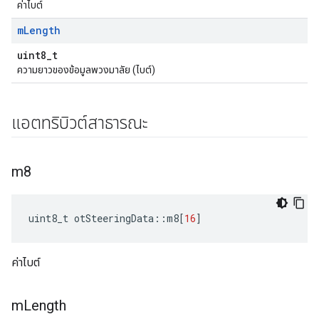
ค่าไบต์
m
Length
uint8_t
ความยาวของข้อมูลพวงมาลัย (ไบต์)
แอตทริบิวต์สาธารณะ
m8
uint8_t otSteeringData
::
m8
[
16
]
ค่าไบต์
m
Length