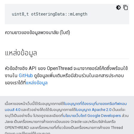
uint8_t otSteeringData
::
mLength
ความยาวของข้อมูลพวงมาลัย (ไบต์)
แหล่งข้อมูล
หัวข้ออ้างอิง API ของ OpenThread จะมาจากซอร์สโค้ดซึ่งพร้อมใช้
งานใน
GitHub
ดูข้อมูลเพิ่มเติมหรือมีส่วนร่วมในเอกสารประกอบ
ของเราได้ที่
แหล่งข้อมูล
เนื้อหาของหน้าเว็บนี้ได้รับอนุญาตภายใต้
ใบอนุญาตที่ต้องระบุที่มาของครีเอทีฟคอม
มอนส์ 4.0
และตัวอย่างโค้ดได้รับอนุญาตภายใต้
ใบอนุญาต Apache 2.0
เว้นแต่จะ
ระบุไว้เป็นอย่างอื่น โปรดดูรายละเอียดที่
นโยบายเว็บไซต์ Google Developers
ส่วน
Java เป็นเครื่องหมายการค้าจดทะเบียนของ Oracle และ/หรือบริษัทในเครือ
OPENTHREAD และเครื่องหมายที่เกี่ยวข้องเป็นเครื่องหมายการค้าของ Thread
Group และใช้ภายใต้ใบอนุญาต