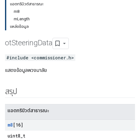
แอตทริบิวต์สาธารณะ
m8
mLength
แหล่งข้อมูล
ot
Steering
Data
#include <commissioner.h>
แสดงข้อมูลพวงมาลัย
สรุป
แอตทริบิวต์สาธารณะ
m8
[16]
uint8_t