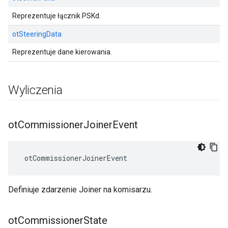
Reprezentuje łącznik PSKd.
otSteeringData
Reprezentuje dane kierowania.
Wyliczenia
ot
Commissioner
Joiner
Event
 otCommissionerJoinerEvent
Definiuje zdarzenie Joiner na komisarzu.
ot
Commissioner
State