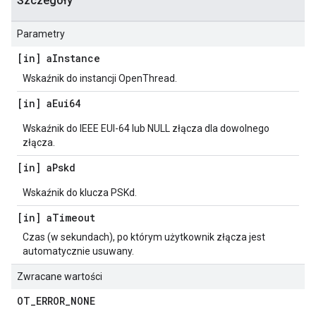
Szczegóły
Parametry
[in] a
Instance
Wskaźnik do instancji OpenThread.
[in] a
Eui64
Wskaźnik do IEEE EUI-64 lub NULL złącza dla dowolnego
złącza.
[in] a
Pskd
Wskaźnik do klucza PSKd.
[in] a
Timeout
Czas (w sekundach), po którym użytkownik złącza jest
automatycznie usuwany.
Zwracane wartości
OT
_
ERROR
_
NONE