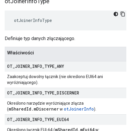
ot
Joiner
Info
Type
 otJoinerInfoType
Definiuje typ danych złączającego.
Właściwości
OT
_
JOINER
_
INFO
_
TYPE
_
ANY
Zaakceptuj dowolny łącznik (nie określono EUI64 ani
wyróżniającego).
OT
_
JOINER
_
INFO
_
TYPE
_
DISCERNER
Określono narzędzie wyróżniające złącza
mSharedId.mDiscerner
otJoinerInfo
(
w
).
OT
_
JOINER
_
INFO
_
TYPE
_
EUI64
mSharedId.mEui64
Określono łącznik EUI-64 (
w: