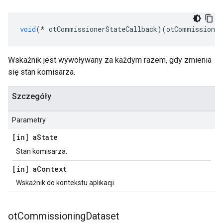
void
(*
 otCommissionerStateCallback
)(
otCommissioner
Wskaźnik jest wywoływany za każdym razem, gdy zmienia
się stan komisarza.
Szczegóły
Parametry
[in] a
State
Stan komisarza.
[in] a
Context
Wskaźnik do kontekstu aplikacji.
ot
Commissioning
Dataset