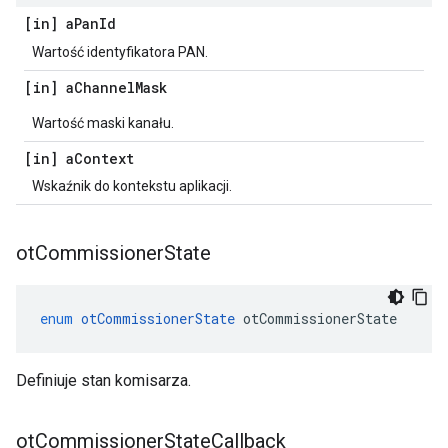
[in] a
Pan
Id
Wartość identyfikatora PAN.
[in] a
Channel
Mask
Wartość maski kanału.
[in] a
Context
Wskaźnik do kontekstu aplikacji.
ot
Commissioner
State
enum
otCommissionerState
 otCommissionerState
Definiuje stan komisarza.
ot
Commissioner
State
Callback