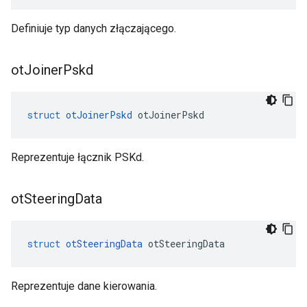
Definiuje typ danych złączającego.
ot
Joiner
Pskd
struct
otJoinerPskd
 otJoinerPskd
Reprezentuje łącznik PSKd.
ot
Steering
Data
struct
otSteeringData
 otSteeringData
Reprezentuje dane kierowania.