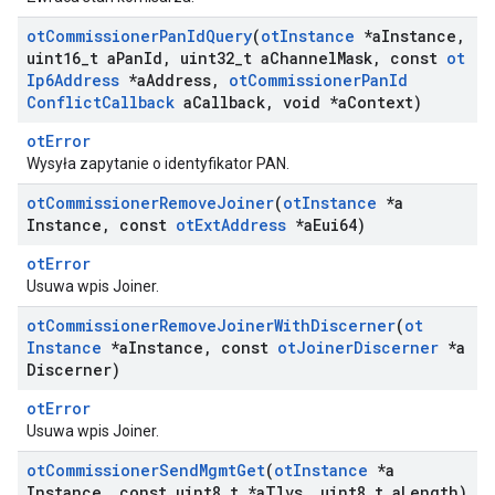
ot
Commissioner
Pan
Id
Query
(
ot
Instance
*a
Instance
,
uint16
_
t a
Pan
Id
,
uint32
_
t a
Channel
Mask
,
const
ot
Ip6Address
*a
Address
,
ot
Commissioner
Pan
Id
Conflict
Callback
a
Callback
,
void *a
Context)
otError
Wysyła zapytanie o identyfikator PAN.
ot
Commissioner
Remove
Joiner
(
ot
Instance
*a
Instance
,
const
ot
Ext
Address
*a
Eui64)
otError
Usuwa wpis Joiner.
ot
Commissioner
Remove
Joiner
With
Discerner
(
ot
Instance
*a
Instance
,
const
ot
Joiner
Discerner
*a
Discerner)
otError
Usuwa wpis Joiner.
ot
Commissioner
Send
Mgmt
Get
(
ot
Instance
*a
Instance
,
const uint8
_
t *a
Tlvs
,
uint8
_
t a
Length)