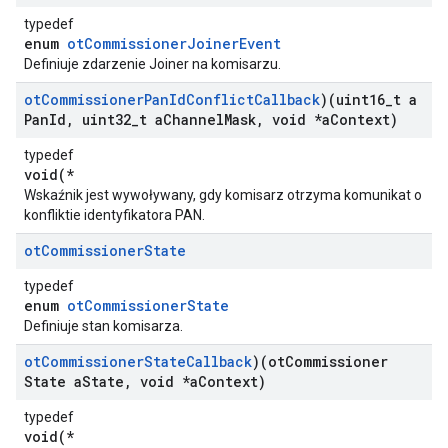
typedef
enum
otCommissionerJoinerEvent
Definiuje zdarzenie Joiner na komisarzu.
ot
Commissioner
Pan
Id
Conflict
Callback
)(uint16
_
t a
Pan
Id
,
uint32
_
t a
Channel
Mask
,
void *a
Context)
typedef
void(*
Wskaźnik jest wywoływany, gdy komisarz otrzyma komunikat o
konfliktie identyfikatora PAN.
ot
Commissioner
State
typedef
enum
otCommissionerState
Definiuje stan komisarza.
ot
Commissioner
State
Callback
)(ot
Commissioner
State a
State
,
void *a
Context)
typedef
void(*