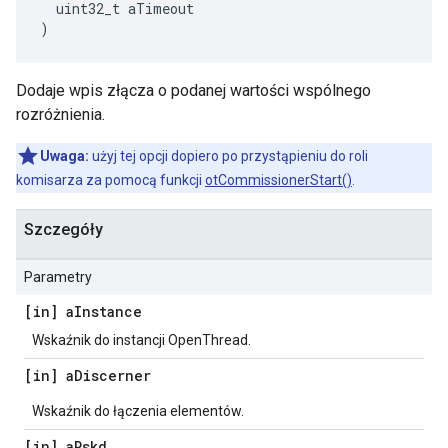
  uint32_t aTimeout
)
Dodaje wpis złącza o podanej wartości wspólnego
rozróżnienia.
Uwaga:
użyj tej opcji dopiero po przystąpieniu do roli
komisarza za pomocą funkcji
otCommissionerStart()
.
Szczegóły
Parametry
[in] a
Instance
Wskaźnik do instancji OpenThread.
[in] a
Discerner
Wskaźnik do łączenia elementów.
[in] a
Pskd