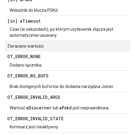
Wskaźnik do klucza PSKd.
[in] a
Timeout
Czas (w sekundach), po którym użytkownik złącza jest
automatycznie usuwany.
Zwracane wartości
OT
_
ERROR
_
NONE
Dodano łącznika.
OT
_
ERROR
_
NO
_
BUFS
Brak dostępnych buforów do dodania narzędzia Joiner.
OT
_
ERROR
_
INVALID
_
ARGS
aDiscerner
aPskd
Wartość
lub
jest nieprawidłowa.
OT
_
ERROR
_
INVALID
_
STATE
Komisarz jest nieaktywny.