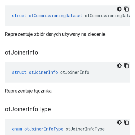
struct
otCommissioningDataset
 otCommissioningDatas
Reprezentuje zbiór danych używany na zlecenie.
ot
Joiner
Info
struct
otJoinerInfo
 otJoinerInfo
Reprezentuje łącznika.
ot
Joiner
Info
Type
enum
otJoinerInfoType
 otJoinerInfoType