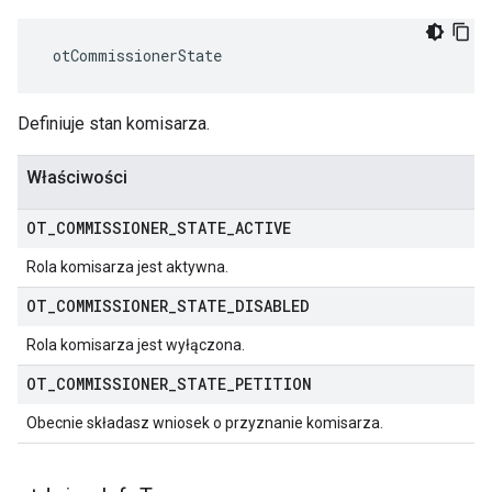
 otCommissionerState
Definiuje stan komisarza.
Właściwości
OT
_
COMMISSIONER
_
STATE
_
ACTIVE
Rola komisarza jest aktywna.
OT
_
COMMISSIONER
_
STATE
_
DISABLED
Rola komisarza jest wyłączona.
OT
_
COMMISSIONER
_
STATE
_
PETITION
Obecnie składasz wniosek o przyznanie komisarza.