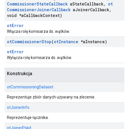
Commissioner
State
Callback
a
State
Callback
,
ot
Commissioner
Joiner
Callback
a
Joiner
Callback
,
void *a
Callback
Context)
otError
Włącza rolę komisarza ds. wątków.
ot
Commissioner
Stop
(
ot
Instance
*a
Instance)
otError
Wyłącza rolę komisarza ds. wątków.
Konstrukcja
otCommissioningDataset
Reprezentuje zbiór danych używany na zlecenie.
otJoinerInfo
Reprezentuje łącznika.
otJoinerPskd