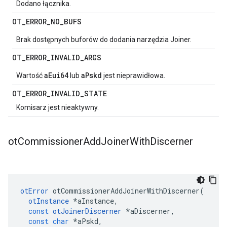
Dodano łącznika.
OT
_
ERROR
_
NO
_
BUFS
Brak dostępnych buforów do dodania narzędzia Joiner.
OT
_
ERROR
_
INVALID
_
ARGS
aEui64
aPskd
Wartość
lub
jest nieprawidłowa.
OT
_
ERROR
_
INVALID
_
STATE
Komisarz jest nieaktywny.
ot
Commissioner
Add
Joiner
With
Discerner
otError
 otCommissionerAddJoinerWithDiscerner
(
otInstance
*
aInstance
,
const
otJoinerDiscerner
*
aDiscerner
,
const
char
*
aPskd
,