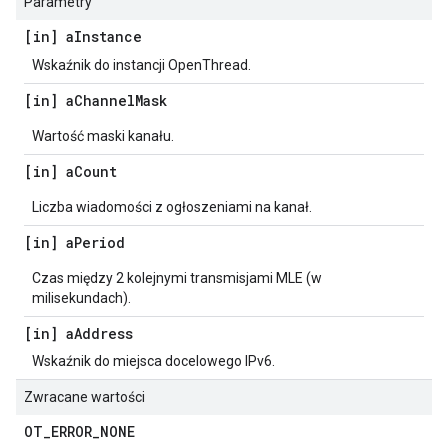
Parametry
[in] a
Instance
Wskaźnik do instancji OpenThread.
[in] a
Channel
Mask
Wartość maski kanału.
[in] a
Count
Liczba wiadomości z ogłoszeniami na kanał.
[in] a
Period
Czas między 2 kolejnymi transmisjami MLE (w
milisekundach).
[in] a
Address
Wskaźnik do miejsca docelowego IPv6.
Zwracane wartości
OT
_
ERROR
_
NONE