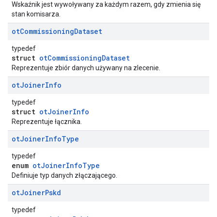
Wskaźnik jest wywoływany za każdym razem, gdy zmienia się
stan komisarza.
ot
Commissioning
Dataset
typedef
struct
otCommissioningDataset
Reprezentuje zbiór danych używany na zlecenie.
ot
Joiner
Info
typedef
struct
otJoinerInfo
Reprezentuje łącznika.
ot
Joiner
Info
Type
typedef
enum
otJoinerInfoType
Definiuje typ danych złączającego.
ot
Joiner
Pskd
typedef