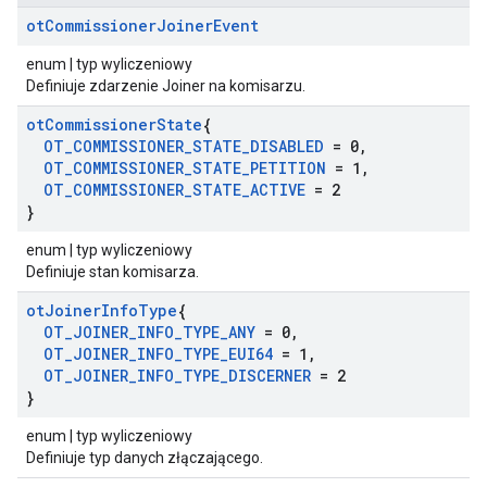
ot
Commissioner
Joiner
Event
enum | typ wyliczeniowy
Definiuje zdarzenie Joiner na komisarzu.
ot
Commissioner
State
{
OT
_
COMMISSIONER
_
STATE
_
DISABLED
= 0
,
OT
_
COMMISSIONER
_
STATE
_
PETITION
= 1
,
OT
_
COMMISSIONER
_
STATE
_
ACTIVE
= 2
}
enum | typ wyliczeniowy
Definiuje stan komisarza.
ot
Joiner
Info
Type
{
OT
_
JOINER
_
INFO
_
TYPE
_
ANY
= 0
,
OT
_
JOINER
_
INFO
_
TYPE
_
EUI64
= 1
,
OT
_
JOINER
_
INFO
_
TYPE
_
DISCERNER
= 2
}
enum | typ wyliczeniowy
Definiuje typ danych złączającego.