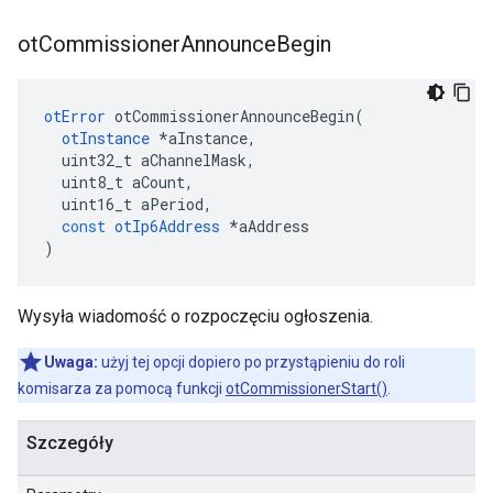
ot
Commissioner
Announce
Begin
otError
 otCommissionerAnnounceBegin
(
otInstance
*
aInstance
,
  uint32_t aChannelMask
,
  uint8_t aCount
,
  uint16_t aPeriod
,
const
otIp6Address
*
aAddress
)
Wysyła wiadomość o rozpoczęciu ogłoszenia.
Uwaga:
użyj tej opcji dopiero po przystąpieniu do roli
komisarza za pomocą funkcji
otCommissionerStart()
.
Szczegóły