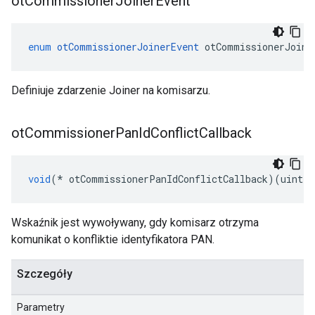
ot
Commissioner
Joiner
Event
enum
otCommissionerJoinerEvent
 otCommissionerJoine
Definiuje zdarzenie Joiner na komisarzu.
ot
Commissioner
Pan
Id
Conflict
Callback
void
(*
 otCommissionerPanIdConflictCallback
)(
uint16
Wskaźnik jest wywoływany, gdy komisarz otrzyma
komunikat o konfliktie identyfikatora PAN.
Szczegóły
Parametry