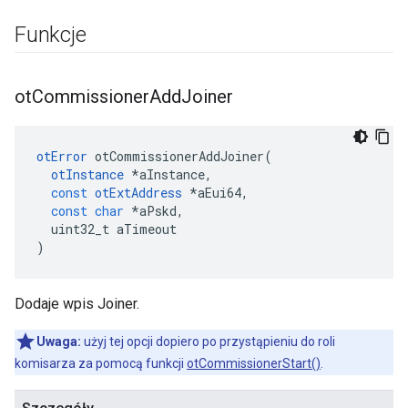
Funkcje
ot
Commissioner
Add
Joiner
otError
 otCommissionerAddJoiner
(
otInstance
*
aInstance
,
const
otExtAddress
*
aEui64
,
const
char
*
aPskd
,
  uint32_t aTimeout
)
Dodaje wpis Joiner.
Uwaga:
użyj tej opcji dopiero po przystąpieniu do roli
komisarza za pomocą funkcji
otCommissionerStart()
.