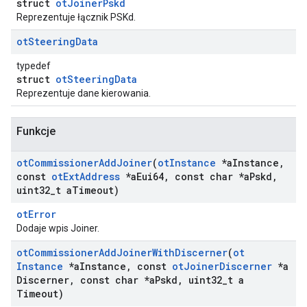
struct
otJoinerPskd
Reprezentuje łącznik PSKd.
ot
Steering
Data
typedef
struct
otSteeringData
Reprezentuje dane kierowania.
Funkcje
ot
Commissioner
Add
Joiner
(
ot
Instance
*a
Instance
,
const
ot
Ext
Address
*a
Eui64
,
const char *a
Pskd
,
uint32
_
t a
Timeout)
otError
Dodaje wpis Joiner.
ot
Commissioner
Add
Joiner
With
Discerner
(
ot
Instance
*a
Instance
,
const
ot
Joiner
Discerner
*a
Discerner
,
const char *a
Pskd
,
uint32
_
t a
Timeout)