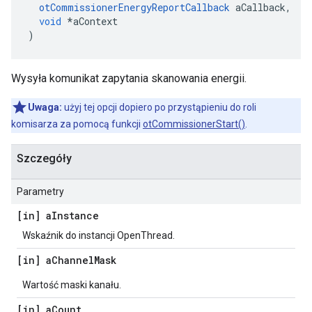
otCommissionerEnergyReportCallback
 aCallback
,
void
*
aContext
)
Wysyła komunikat zapytania skanowania energii.
Uwaga:
użyj tej opcji dopiero po przystąpieniu do roli
komisarza za pomocą funkcji
otCommissionerStart()
.
Szczegóły
Parametry
[in] a
Instance
Wskaźnik do instancji OpenThread.
[in] a
Channel
Mask
Wartość maski kanału.
[in] a
Count