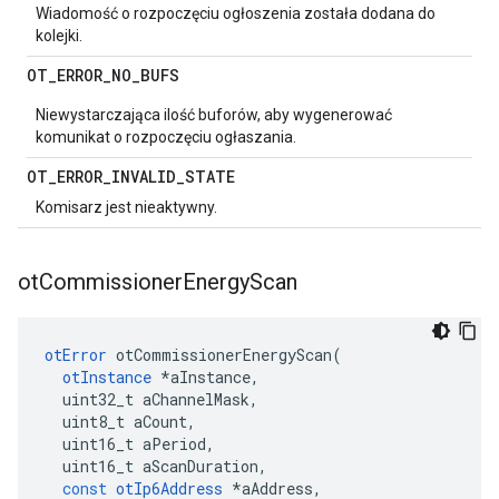
Wiadomość o rozpoczęciu ogłoszenia została dodana do
kolejki.
OT
_
ERROR
_
NO
_
BUFS
Niewystarczająca ilość buforów, aby wygenerować
komunikat o rozpoczęciu ogłaszania.
OT
_
ERROR
_
INVALID
_
STATE
Komisarz jest nieaktywny.
ot
Commissioner
Energy
Scan
otError
 otCommissionerEnergyScan
(
otInstance
*
aInstance
,
  uint32_t aChannelMask
,
  uint8_t aCount
,
  uint16_t aPeriod
,
  uint16_t aScanDuration
,
const
otIp6Address
*
aAddress
,