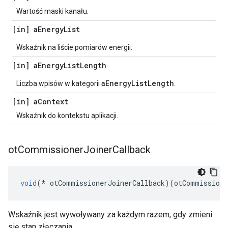
Wartość maski kanału.
[in] a
Energy
List
Wskaźnik na liście pomiarów energii.
[in] a
Energy
List
Length
aEnergyListLength
Liczba wpisów w kategorii
.
[in] a
Context
Wskaźnik do kontekstu aplikacji.
ot
Commissioner
Joiner
Callback
void
(*
 otCommissionerJoinerCallback
)(
otCommissione
Wskaźnik jest wywoływany za każdym razem, gdy zmieni
się stan złączania.