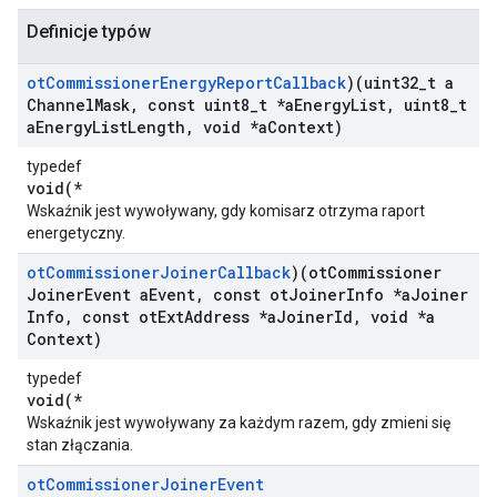
Definicje typów
ot
Commissioner
Energy
Report
Callback
)(uint32
_
t a
Channel
Mask
,
const uint8
_
t *a
Energy
List
,
uint8
_
t
a
Energy
List
Length
,
void *a
Context)
typedef
void(*
Wskaźnik jest wywoływany, gdy komisarz otrzyma raport
energetyczny.
ot
Commissioner
Joiner
Callback
)(ot
Commissioner
Joiner
Event a
Event
,
const ot
Joiner
Info *a
Joiner
Info
,
const ot
Ext
Address *a
Joiner
Id
,
void *a
Context)
typedef
void(*
Wskaźnik jest wywoływany za każdym razem, gdy zmieni się
stan złączania.
ot
Commissioner
Joiner
Event