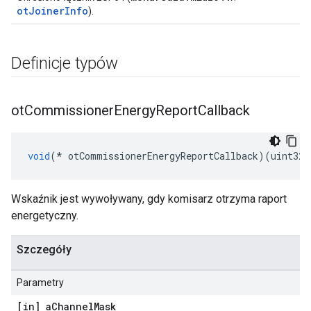
otJoinerInfo
).
Definicje typów
ot
Commissioner
Energy
Report
Callback
void
(*
 otCommissionerEnergyReportCallback
)(
uint32_
Wskaźnik jest wywoływany, gdy komisarz otrzyma raport
energetyczny.
Szczegóły
Parametry
[in] a
Channel
Mask