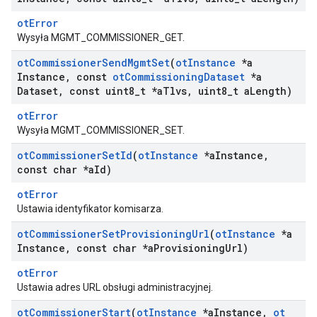
otError
Wysyła MGMT_COMMISSIONER_GET.
ot
Commissioner
Send
Mgmt
Set
(
ot
Instance
*a
Instance
,
const
ot
Commissioning
Dataset
*a
Dataset
,
const uint8
_
t *a
Tlvs
,
uint8
_
t a
Length)
otError
Wysyła MGMT_COMMISSIONER_SET.
ot
Commissioner
Set
Id
(
ot
Instance
*a
Instance
,
const char *a
Id)
otError
Ustawia identyfikator komisarza.
ot
Commissioner
Set
Provisioning
Url
(
ot
Instance
*a
Instance
,
const char *a
Provisioning
Url)
otError
Ustawia adres URL obsługi administracyjnej.
ot
Commissioner
Start
(
ot
Instance
*a
Instance
,
ot