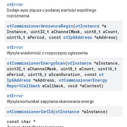
otError
Dodaje wpis złącza o podanej wartości wspólnego
rozróżnienia.
ot
Commissioner
Announce
Begin
(
ot
Instance
*a
Instance
,
uint32
_
t a
Channel
Mask
,
uint8
_
t a
Count
,
uint16
_
t a
Period
,
const
ot
Ip6Address
*a
Address)
otError
Wysyła wiadomość o rozpoczęciu ogłoszenia.
ot
Commissioner
Energy
Scan
(
ot
Instance
*a
Instance
,
uint32
_
t a
Channel
Mask
,
uint8
_
t a
Count
,
uint16
_
t
a
Period
,
uint16
_
t a
Scan
Duration
,
const
ot
Ip6Address
*a
Address
,
ot
Commissioner
Energy
Report
Callback
a
Callback
,
void *a
Context)
otError
Wysyła komunikat zapytania skanowania energii.
ot
Commissioner
Get
Id
(
ot
Instance
*a
Instance)
const char *