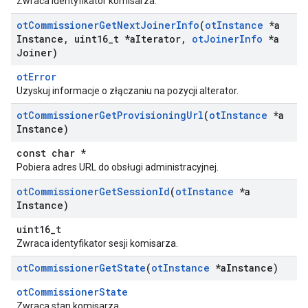
Zwraca identyfikator komisarza.
ot
Commissioner
Get
Next
Joiner
Info
(
ot
Instance
*a
Instance
,
uint16
_
t *a
Iterator
,
ot
Joiner
Info
*a
Joiner)
otError
Uzyskuj informacje o złączaniu na pozycji aIterator.
ot
Commissioner
Get
Provisioning
Url
(
ot
Instance
*a
Instance)
const char *
Pobiera adres URL do obsługi administracyjnej.
ot
Commissioner
Get
Session
Id
(
ot
Instance
*a
Instance)
uint16_t
Zwraca identyfikator sesji komisarza.
ot
Commissioner
Get
State
(
ot
Instance
*a
Instance)
otCommissionerState
Zwraca stan komisarza.