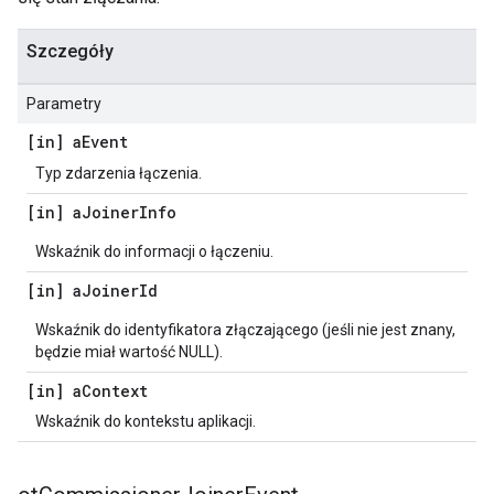
Szczegóły
Parametry
[in] a
Event
Typ zdarzenia łączenia.
[in] a
Joiner
Info
Wskaźnik do informacji o łączeniu.
[in] a
Joiner
Id
Wskaźnik do identyfikatora złączającego (jeśli nie jest znany,
będzie miał wartość NULL).
[in] a
Context
Wskaźnik do kontekstu aplikacji.