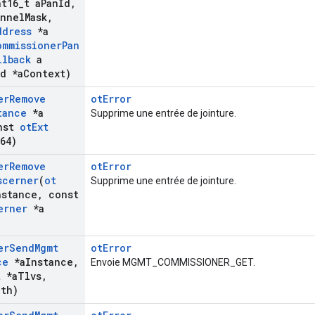
t16
_
t a
Pan
Id
,
annel
Mask
,
ddress
*a
ommissioner
Pan
llback
a
d *a
Context)
er
Remove
otError
tance
*a
Supprime une entrée de jointure.
nst
ot
Ext
64)
er
Remove
otError
scerner
(
ot
Supprime une entrée de jointure.
nstance
,
const
erner
*a
er
Send
Mgmt
otError
ce
*a
Instance
,
Envoie MGMT_COMMISSIONER_GET.
t *a
Tlvs
,
gth)