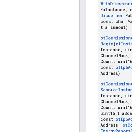
With
Discerne
*a
Instance
,
c
Discerner
*a
const char *
t a
Timeout)
ot
Commission
Begin
(
ot
Inst
Instance
,
uin
Channel
Mask
,
Count
,
uint1
const
ot
Ip6A
Address)
ot
Commission
Scan
(
ot
Insta
Instance
,
uin
Channel
Mask
,
Count
,
uint1
uint16
_
t a
Sc
const
ot
Ip6A
Address
,
ot
C
Energy
Report