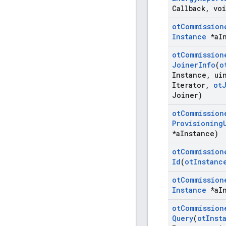
Callback
,
voi
ot
Commission
Instance
*a
I
ot
Commission
Joiner
Info
(
o
Instance
,
uin
Iterator
,
ot
Joiner)
ot
Commission
Provisioning
*a
Instance)
ot
Commission
Id
(
ot
Instanc
ot
Commission
Instance
*a
I
ot
Commission
Query
(
ot
Inst