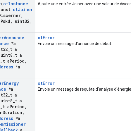
r
(
ot
Instance
Ajoute une entrée Joiner avec une valeur de discer
onst
ot
Joiner
Discerner
,
a
Pskd
,
uint32
_
er
Announce
otError
ance
*a
Envoie un message d'annonce de début.
t32
_
t a
uint8
_
t a
6
_
t a
Period
,
ddress
*a
er
Energy
otError
nce
*a
Envoie un message de requête d'analyse d'énergie
t32
_
t a
uint8
_
t a
6
_
t a
Period
,
an
Duration
,
ddress
*a
ommissioner
Callback
a