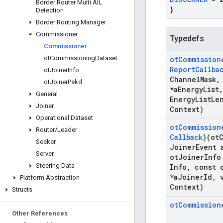
Border Router Multi AIL
}
Detection
Border Routing Manager
Commissioner
Typedefs
Commissioner
ot
Commissioning
Dataset
ot
Commission
Report
Callba
ot
Joiner
Info
Channel
Mask
,
ot
Joiner
Pskd
*a
Energy
List
,
General
Energy
List
Le
Joiner
Context)
Operational Dataset
ot
Commission
Router
/
Leader
Callback
)(ot
Seeker
Joiner
Event 
Server
ot
Joiner
Info
Steering Data
Info
,
const 
*a
Joiner
Id
,
v
Platform Abstraction
Context)
Structs
ot
Commission
Other References