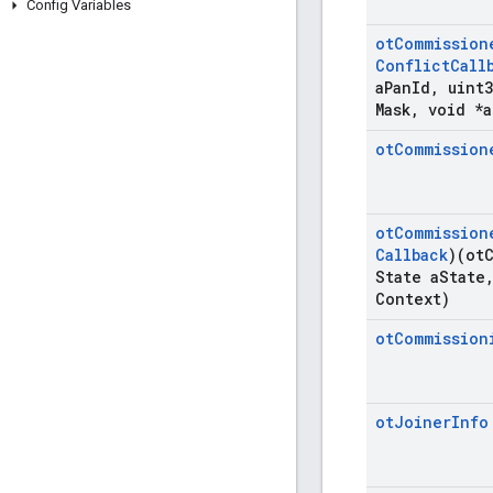
Config Variables
ot
Commission
Conflict
Call
a
Pan
Id
,
uint3
Mask
,
void *a
ot
Commission
ot
Commission
Callback
)(ot
State a
State
Context)
ot
Commission
ot
Joiner
Info