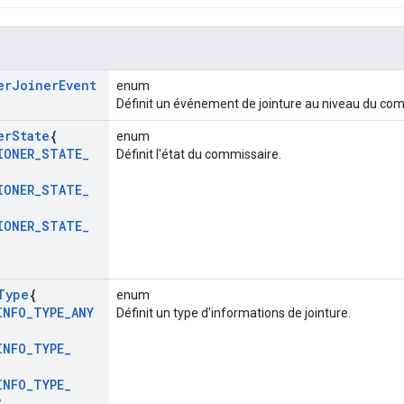
er
Joiner
Event
enum
Définit un événement de jointure au niveau du com
er
State
{
enum
IONER
_
STATE
_
Définit l'état du commissaire.
,
IONER
_
STATE
_
,
IONER
_
STATE
_
Type
{
enum
INFO
_
TYPE
_
ANY
Définit un type d'informations de jointure.
INFO
_
TYPE
_
INFO
_
TYPE
_
2