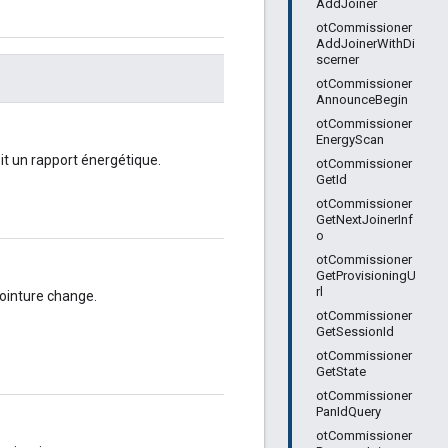
AddJoiner
otCommissioner
AddJoinerWithDi
scerner
otCommissioner
AnnounceBegin
otCommissioner
EnergyScan
it un rapport énergétique.
otCommissioner
GetId
otCommissioner
GetNextJoinerInf
o
otCommissioner
GetProvisioningU
rl
jointure change.
otCommissioner
GetSessionId
otCommissioner
GetState
otCommissioner
PanIdQuery
otCommissioner