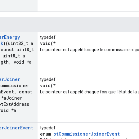
er
Energy
typedef
ck
)(uint32
_
t a
void(*
const uint8
_
t
Le pointeur est appelé lorsque le commissaire reço
uint8
_
t a
ngth
,
void *a
er
Joiner
typedef
Commissioner
void(*
a
Event
,
const
Le pointeur est appelé chaque fois que l'état de la 
 *a
Joiner
ot
Ext
Address
oid *a
er
Joiner
Event
typedef
enum
otCommissionerJoinerEvent