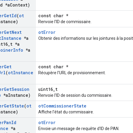
d *a
Context)
er
Get
Id
(
ot
const char *
nstance)
Renvoie l'ID de commissaire.
er
Get
Next
otError
t
Instance
*a
Obtenir des informations sur les jointures à la posit
t16
_
t *a
Joiner
Info
*a
er
Get
const char *
Url
(
ot
Instance
Récupère l'URL de provisionnement.
er
Get
Session
uint16_t
e
*a
Instance)
Renvoie l'ID de session du commissaire.
er
Get
State
(
ot
otCommissionerState
nstance)
Affiche l'état du commissaire.
er
Pan
Id
otError
ance
*a
Envoie un message de requête d'ID de PAN.