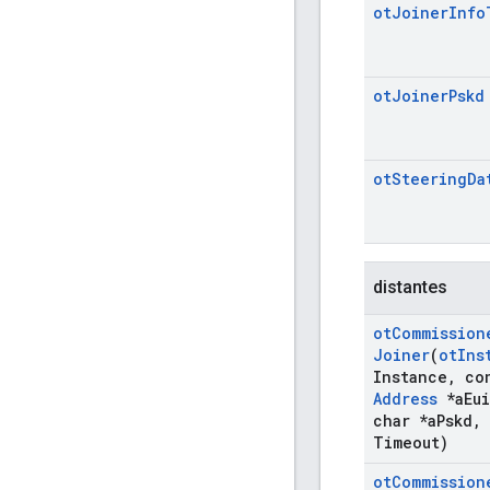
ot
Joiner
Info
ot
Joiner
Pskd
ot
Steering
Da
distantes
ot
Commission
Joiner
(
ot
Ins
Instance
,
co
Address
*a
Eui
char *a
Pskd
,
Timeout)
ot
Commission