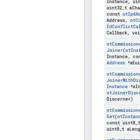
Instance
,
uin
uint32
_
t a
Ch
const
ot
Ip6A
Address
,
ot
C
Id
Conflict
Ca
Callback
,
voi
ot
Commission
Joiner
(
ot
Ins
Instance
,
co
Address
*a
Eui
ot
Commission
Joiner
With
Di
Instance
*a
I
ot
Joiner
Disc
Discerner)
ot
Commission
Get
(
ot
Instan
const uint8
_
uint8
_
t a
Len