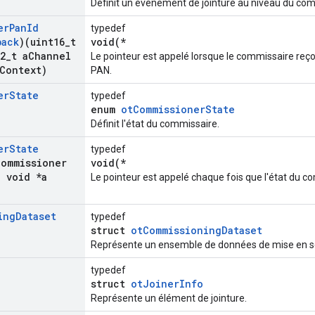
Définit un événement de jointure au niveau du com
er
Pan
Id
typedef
back
)(uint16
_
t
void(*
2
_
t a
Channel
Le pointeur est appelé lorsque le commissaire reço
Context)
PAN.
er
State
typedef
enum
otCommissionerState
Définit l'état du commissaire.
er
State
typedef
Commissioner
void(*
,
void *a
Le pointeur est appelé chaque fois que l'état du 
ing
Dataset
typedef
struct
otCommissioningDataset
Représente un ensemble de données de mise en se
typedef
struct
otJoinerInfo
Représente un élément de jointure.