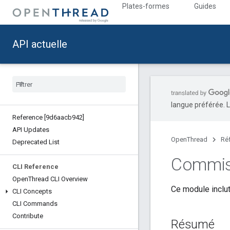
Plates-formes
Guides
API actuelle
langue préférée. L
Reference [9d6aacb942]
API Updates
OpenThread
Ré
Deprecated List
Commis
CLI Reference
Open
Thread CLI Overview
Ce module inclut
CLI Concepts
CLI Commands
Contribute
Résumé