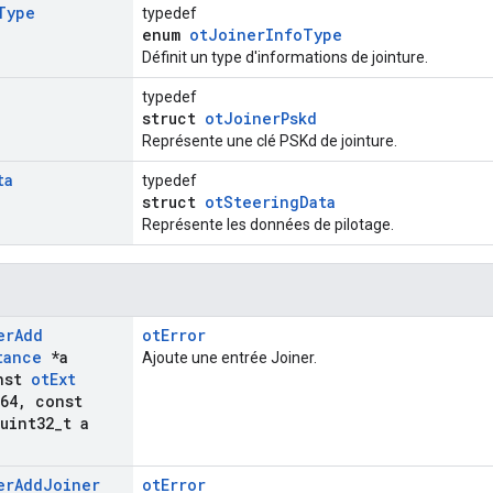
Type
typedef
enum
otJoinerInfoType
Définit un type d'informations de jointure.
typedef
struct
otJoinerPskd
Représente une clé PSKd de jointure.
ta
typedef
struct
otSteeringData
Représente les données de pilotage.
er
Add
otError
tance
*a
Ajoute une entrée Joiner.
nst
ot
Ext
64
,
const
uint32
_
t a
er
Add
Joiner
otError