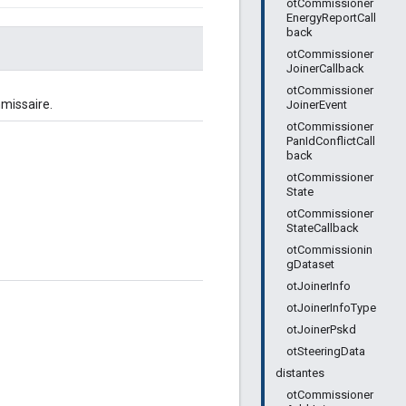
otCommissioner
EnergyReportCall
back
otCommissioner
JoinerCallback
otCommissioner
missaire.
JoinerEvent
otCommissioner
PanIdConflictCall
back
otCommissioner
State
otCommissioner
StateCallback
otCommissionin
gDataset
otJoinerInfo
otJoinerInfoType
otJoinerPskd
otSteeringData
distantes
otCommissioner