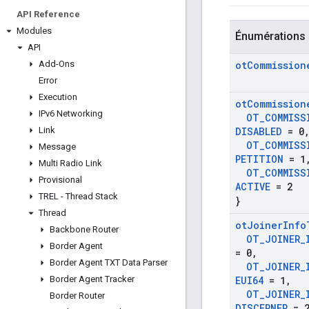
API Reference
Modules
Énumérations
API
Add-Ons
ot
Commission
Error
Execution
ot
Commission
IPv6 Networking
OT
_
COMMISS
Link
DISABLED
= 0
OT
_
COMMISS
Message
PETITION
= 1
Multi Radio Link
OT
_
COMMISS
Provisional
ACTIVE
= 2
TREL - Thread Stack
}
Thread
ot
Joiner
Info
Backbone Router
OT
_
JOINER
_
Border Agent
= 0
,
Border Agent TXT Data Parser
OT
_
JOINER
_
Border Agent Tracker
EUI64
= 1
,
OT
_
JOINER
_
Border Router
DISCERNER
= 