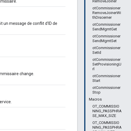
RemoveJoiner
missaire.
otCommissioner
RemoveJoinerWi
thDiscerner
it un message de conflit d'ID de
otCommissioner
SendMgmtGet
otCommissioner
SendMgmtSet
otCommissioner
SetId
otCommissioner
SetProvisioningU
rl
commissaire change.
otCommissioner
Start
otCommissioner
Stop
Macros
rvice.
OT_COMMISSIO
NING_PASSPHRA
SE_MAX_SIZE
OT_COMMISSIO
NING_PASSPHRA