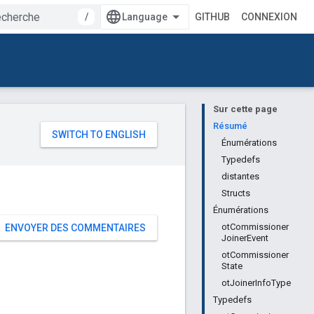
/
GITHUB
CONNEXION
Sur cette page
e
Résumé
Énumérations
Typedefs
distantes
Structs
Énumérations
otCommissioner
ENVOYER DES COMMENTAIRES
JoinerEvent
otCommissioner
State
otJoinerInfoType
Typedefs