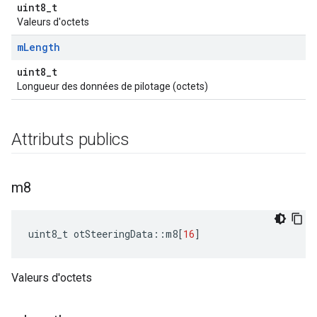
uint8_t
Valeurs d'octets
m
Length
uint8_t
Longueur des données de pilotage (octets)
Attributs publics
m8
uint8_t otSteeringData
::
m8
[
16
]
Valeurs d'octets