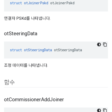
struct
otJoinerPskd
 otJoinerPskd
연결자 PSKd를 나타냅니다.
ot
Steering
Data
struct
otSteeringData
 otSteeringData
조정 데이터를 나타냅니다.
함수
ot
Commissioner
Add
Joiner