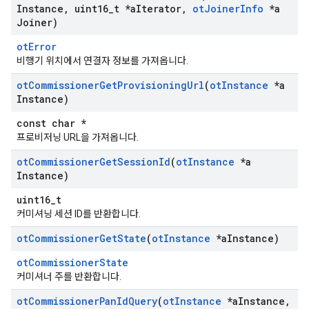
Instance
,
uint16
_
t *a
Iterator
,
ot
Joiner
Info
*a
Joiner)
otError
비행기 위치에서 연결자 정보를 가져옵니다.
ot
Commissioner
Get
Provisioning
Url
(
ot
Instance
*a
Instance)
const char *
프로비저닝 URL을 가져옵니다.
ot
Commissioner
Get
Session
Id
(
ot
Instance
*a
Instance)
uint16_t
커미셔닝 세션 ID를 반환합니다.
ot
Commissioner
Get
State
(
ot
Instance
*a
Instance)
otCommissionerState
커미셔너 주를 반환합니다.
ot
Commissioner
Pan
Id
Query
(
ot
Instance
*a
Instance
,