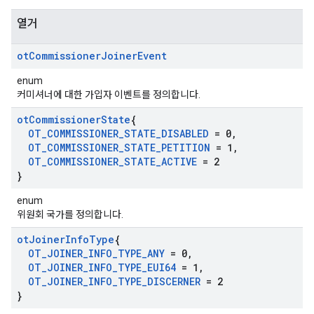
열거
ot
Commissioner
Joiner
Event
enum
커미셔너에 대한 가입자 이벤트를 정의합니다.
ot
Commissioner
State
{
OT
_
COMMISSIONER
_
STATE
_
DISABLED
= 0
,
OT
_
COMMISSIONER
_
STATE
_
PETITION
= 1
,
OT
_
COMMISSIONER
_
STATE
_
ACTIVE
= 2
}
enum
위원회 국가를 정의합니다.
ot
Joiner
Info
Type
{
OT
_
JOINER
_
INFO
_
TYPE
_
ANY
= 0
,
OT
_
JOINER
_
INFO
_
TYPE
_
EUI64
= 1
,
OT
_
JOINER
_
INFO
_
TYPE
_
DISCERNER
= 2
}