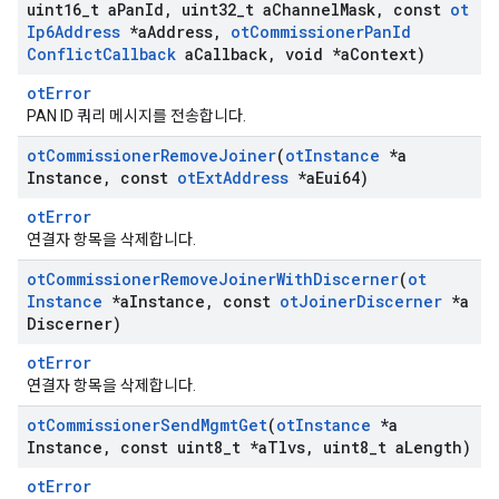
uint16
_
t a
Pan
Id
,
uint32
_
t a
Channel
Mask
,
const
ot
Ip6Address
*a
Address
,
ot
Commissioner
Pan
Id
Conflict
Callback
a
Callback
,
void *a
Context)
otError
PAN ID 쿼리 메시지를 전송합니다.
ot
Commissioner
Remove
Joiner
(
ot
Instance
*a
Instance
,
const
ot
Ext
Address
*a
Eui64)
otError
연결자 항목을 삭제합니다.
ot
Commissioner
Remove
Joiner
With
Discerner
(
ot
Instance
*a
Instance
,
const
ot
Joiner
Discerner
*a
Discerner)
otError
연결자 항목을 삭제합니다.
ot
Commissioner
Send
Mgmt
Get
(
ot
Instance
*a
Instance
,
const uint8
_
t *a
Tlvs
,
uint8
_
t a
Length)
otError