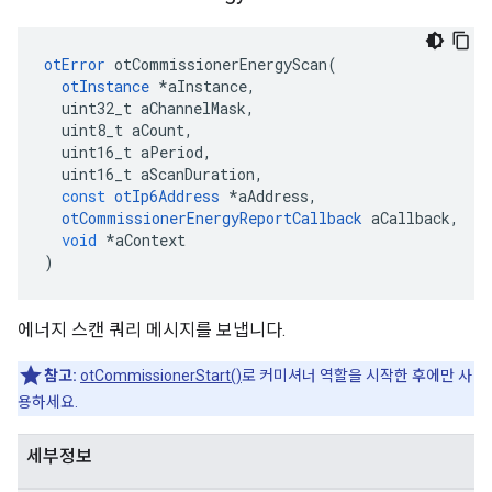
otError
 otCommissionerEnergyScan
(
otInstance
*
aInstance
,
  uint32_t aChannelMask
,
  uint8_t aCount
,
  uint16_t aPeriod
,
  uint16_t aScanDuration
,
const
otIp6Address
*
aAddress
,
otCommissionerEnergyReportCallback
 aCallback
,
void
*
aContext
)
에너지 스캔 쿼리 메시지를 보냅니다.
참고:
otCommissionerStart()
로 커미셔너 역할을 시작한 후에만 사
용하세요.
세부정보