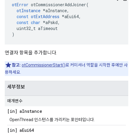
otError
 otCommissionerAddJoiner
(
otInstance
*
aInstance
,
const
otExtAddress
*
aEui64
,
const
char
*
aPskd
,
  uint32_t aTimeout
)
연결자 항목을 추가합니다.
참고:
otCommissionerStart()
로 커미셔너 역할을 시작한 후에만 사
용하세요.
세부정보
매개변수
[in] a
Instance
OpenThread 인스턴스를 가리키는 포인터입니다.
[in] a
Eui64