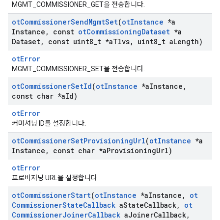
MGMT_COMMISSIONER_GET을 전송합니다.
ot
Commissioner
Send
Mgmt
Set
(
ot
Instance
*a
Instance
,
const
ot
Commissioning
Dataset
*a
Dataset
,
const uint8
_
t *a
Tlvs
,
uint8
_
t a
Length)
otError
MGMT_COMMISSIONER_SET을 전송합니다.
ot
Commissioner
Set
Id
(
ot
Instance
*a
Instance
,
const char *a
Id)
otError
커미셔닝 ID를 설정합니다.
ot
Commissioner
Set
Provisioning
Url
(
ot
Instance
*a
Instance
,
const char *a
Provisioning
Url)
otError
프로비저닝 URL을 설정합니다.
ot
Commissioner
Start
(
ot
Instance
*a
Instance
,
ot
Commissioner
State
Callback
a
State
Callback
,
ot
Commissioner
Joiner
Callback
a
Joiner
Callback
,