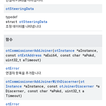
연결자 PSKd를 나타냅니다.
ot
Steering
Data
typedef
struct
otSteeringData
조정 데이터를 나타냅니다.
함수
ot
Commissioner
Add
Joiner
(
ot
Instance
*a
Instance
,
const
ot
Ext
Address
*a
Eui64
,
const char *a
Pskd
,
uint32
_
t a
Timeout)
otError
연결자 항목을 추가합니다.
ot
Commissioner
Add
Joiner
With
Discerner
(
ot
Instance
*a
Instance
,
const
ot
Joiner
Discerner
*a
Discerner
,
const char *a
Pskd
,
uint32
_
t a
Timeout)
otError