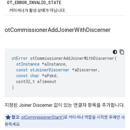
OT
_
ERROR
_
INVALID
_
STATE
커미셔너가 활성 상태가 아닙니다.
ot
Commissioner
Add
Joiner
With
Discerner
otError
 otCommissionerAddJoinerWithDiscerner
(
otInstance
*
aInstance
,
const
otJoinerDiscerner
*
aDiscerner
,
const
char
*
aPskd
,
  uint32_t aTimeout
)
지정된 Joiner Discerner 값이 있는 연결자 항목을 추가합니다.
참고:
otCommissionerStart()
로 커미셔너 역할을 시작한 후에만 사
용하세요.