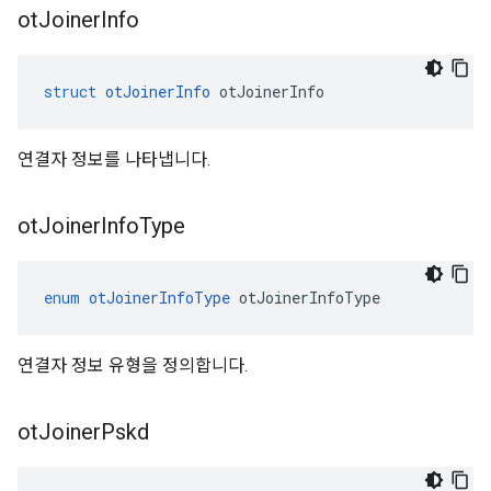
ot
Joiner
Info
struct
otJoinerInfo
 otJoinerInfo
연결자 정보를 나타냅니다.
ot
Joiner
Info
Type
enum
otJoinerInfoType
 otJoinerInfoType
연결자 정보 유형을 정의합니다.
ot
Joiner
Pskd