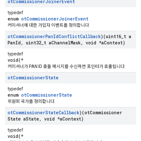
ot
Commissioner
Joiner
Event
typedef
enum
otCommissionerJoinerEvent
커미셔너에 대한 가입자 이벤트를 정의합니다.
ot
Commissioner
Pan
Id
Conflict
Callback
)(uint16
_
t a
Pan
Id
,
uint32
_
t a
Channel
Mask
,
void *a
Context)
typedef
void(*
커미셔너가 PAN ID 충돌 메시지를 수신하면 포인터가 호출됩니다.
ot
Commissioner
State
typedef
enum
otCommissionerState
위원회 국가를 정의합니다.
ot
Commissioner
State
Callback
)(ot
Commissioner
State a
State
,
void *a
Context)
typedef
void(*