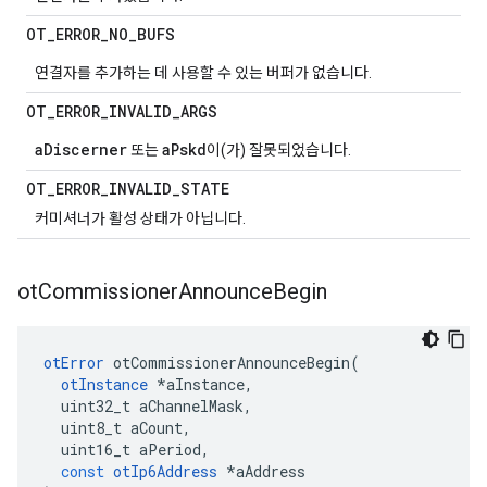
OT
_
ERROR
_
NO
_
BUFS
연결자를 추가하는 데 사용할 수 있는 버퍼가 없습니다.
OT
_
ERROR
_
INVALID
_
ARGS
aDiscerner
aPskd
또는
이(가) 잘못되었습니다.
OT
_
ERROR
_
INVALID
_
STATE
커미셔너가 활성 상태가 아닙니다.
ot
Commissioner
Announce
Begin
otError
 otCommissionerAnnounceBegin
(
otInstance
*
aInstance
,
  uint32_t aChannelMask
,
  uint8_t aCount
,
  uint16_t aPeriod
,
const
otIp6Address
*
aAddress