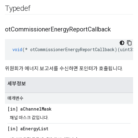
Typedef
ot
Commissioner
Energy
Report
Callback
void
(*
 otCommissionerEnergyReportCallback
)(
uint32_
위원회가 에너지 보고서를 수신하면 포인터가 호출됩니다.
세부정보
매개변수
[in] a
Channel
Mask
채널 마스크 값입니다.
[in] a
Energy
List