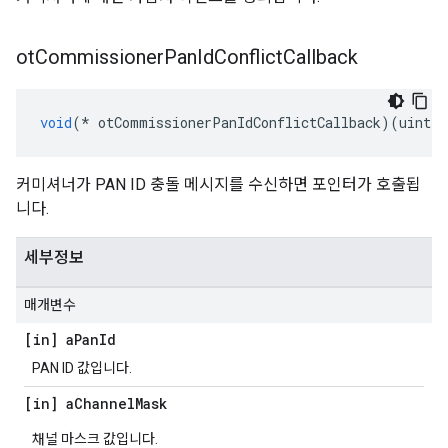
ot
Commissioner
Pan
Id
Conflict
Callback
void
(*
 otCommissionerPanIdConflictCallback
)(
uint16
커미셔너가 PAN ID 충돌 메시지를 수신하면 포인터가 호출됩
니다.
세부정보
매개변수
[in] a
Pan
Id
PAN ID 값입니다.
[in] a
Channel
Mask
채널 마스크 값입니다.