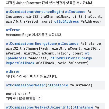
지정된 Joiner Discerner 값이 있는 연결자 항목을 추가합니다.
ot
Commissioner
Announce
Begin
(
ot
Instance
*a
Instance
,
uint32
_
t a
Channel
Mask
,
uint8
_
t a
Count
,
uint16
_
t a
Period
,
const
ot
Ip6Address
*a
Address)
otError
Announce Begin 메시지를 전송합니다.
ot
Commissioner
Energy
Scan
(
ot
Instance
*a
Instance
,
uint32
_
t a
Channel
Mask
,
uint8
_
t a
Count
,
uint16
_
t
a
Period
,
uint16
_
t a
Scan
Duration
,
const
ot
Ip6Address
*a
Address
,
ot
Commissioner
Energy
Report
Callback
a
Callback
,
void *a
Context)
otError
에너지 스캔 쿼리 메시지를 보냅니다.
ot
Commissioner
Get
Id
(
ot
Instance
*a
Instance)
const char *
커미셔너 ID를 반환합니다.
ot
Commissioner
Get
Next
Joiner
Info
(
ot
Instance
*a