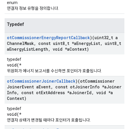
enum
연결자 정보 유형을 정의합니다.
Typedef
ot
Commissioner
Energy
Report
Callback
)(uint32
_
t a
Channel
Mask
,
const uint8
_
t *a
Energy
List
,
uint8
_
t
a
Energy
List
Length
,
void *a
Context)
typedef
void(*
위원회가 에너지 보고서를 수신하면 포인터가 호출됩니다.
ot
Commissioner
Joiner
Callback
)(ot
Commissioner
Joiner
Event a
Event
,
const ot
Joiner
Info *a
Joiner
Info
,
const ot
Ext
Address *a
Joiner
Id
,
void *a
Context)
typedef
void(*
연결자 상태가 변경될 때마다 포인터가 호출됩니다.