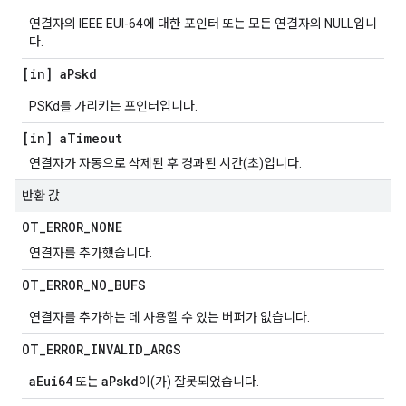
연결자의 IEEE EUI-64에 대한 포인터 또는 모든 연결자의 NULL입니
다.
[in] a
Pskd
PSKd를 가리키는 포인터입니다.
[in] a
Timeout
연결자가 자동으로 삭제된 후 경과된 시간(초)입니다.
반환 값
OT
_
ERROR
_
NONE
연결자를 추가했습니다.
OT
_
ERROR
_
NO
_
BUFS
연결자를 추가하는 데 사용할 수 있는 버퍼가 없습니다.
OT
_
ERROR
_
INVALID
_
ARGS
aEui64
aPskd
또는
이(가) 잘못되었습니다.