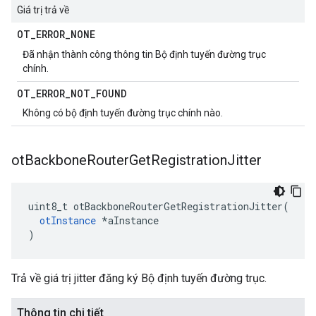
Giá trị trả về
OT
_
ERROR
_
NONE
Đã nhận thành công thông tin Bộ định tuyến đường trục
chính.
OT
_
ERROR
_
NOT
_
FOUND
Không có bộ định tuyến đường trục chính nào.
ot
Backbone
Router
Get
Registration
Jitter
uint8_t otBackboneRouterGetRegistrationJitter
(
otInstance
*
aInstance
)
Trả về giá trị jitter đăng ký Bộ định tuyến đường trục.
Thông tin chi tiết