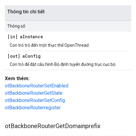
Thông tin chi tiết
Thông số
[in] a
Instance
Con trỏ trỏ đến một thực thể OpenThread.
[out] a
Config
Con trỏ để đặt cấu hình Bộ định tuyến đường trục cục bộ.
Xem thêm:
otBackboneRouterSetEnabled
otBackboneRouterGetState
otBackboneRouterSetConfig
otBackboneRouterregister
ot
Backbone
Router
Get
Domainprefix