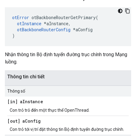
otError
 otBackboneRouterGetPrimary
(
otInstance
*
aInstance
,
otBackboneRouterConfig
*
aConfig
)
Nhận thông tin Bộ định tuyến đường trục chính trong Mạng
luồng.
Thông tin chi tiết
Thông số
[in] a
Instance
Con trỏ trỏ đến một thực thể OpenThread.
[out] a
Config
Con trỏ tới vị trí đặt thông tin Bộ định tuyến đường trục chính.