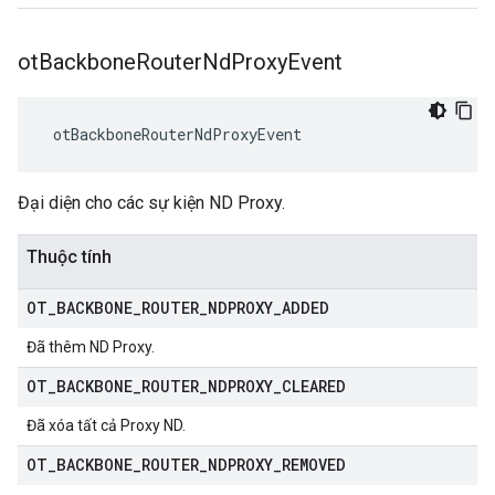
ot
Backbone
Router
Nd
Proxy
Event
 otBackboneRouterNdProxyEvent
Đại diện cho các sự kiện ND Proxy.
Thuộc tính
OT
_
BACKBONE
_
ROUTER
_
NDPROXY
_
ADDED
Đã thêm ND Proxy.
OT
_
BACKBONE
_
ROUTER
_
NDPROXY
_
CLEARED
Đã xóa tất cả Proxy ND.
OT
_
BACKBONE
_
ROUTER
_
NDPROXY
_
REMOVED