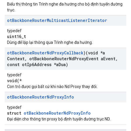
Biểu thị thông tin Trình nghe đa hướng cho bộ định tuyến đường
trục.
ot
Backbone
Router
Multicast
Listener
Iterator
typedef
uint16_t
Dùng để lặp lại thông qua Trình nghe đa hướng.
ot
Backbone
Router
Nd
Proxy
Callback
)(void *a
Context
,
ot
Backbone
Router
Nd
Proxy
Event a
Event
,
const ot
Ip6Address *a
Dua)
typedef
void(*
Con trỏ được gọi bất cứ khi nào Nd Proxy thay đổi.
ot
Backbone
Router
Nd
Proxy
Info
typedef
struct
otBackboneRouterNdProxyInfo
Đại diện cho thông tin proxy bộ định tuyến đường trục ND.