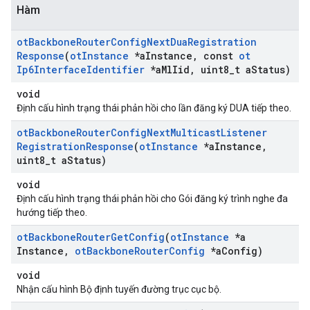
Hàm
ot
Backbone
Router
Config
Next
Dua
Registration
Response
(
ot
Instance
*a
Instance
,
const
ot
Ip6Interface
Identifier
*a
Ml
Iid
,
uint8
_
t a
Status)
void
Định cấu hình trạng thái phản hồi cho lần đăng ký DUA tiếp theo.
ot
Backbone
Router
Config
Next
Multicast
Listener
Registration
Response
(
ot
Instance
*a
Instance
,
uint8
_
t a
Status)
void
Định cấu hình trạng thái phản hồi cho Gói đăng ký trình nghe đa
hướng tiếp theo.
ot
Backbone
Router
Get
Config
(
ot
Instance
*a
Instance
,
ot
Backbone
Router
Config
*a
Config)
void
Nhận cấu hình Bộ định tuyến đường trục cục bộ.