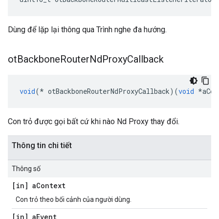
Dùng để lặp lại thông qua Trình nghe đa hướng.
ot
Backbone
Router
Nd
Proxy
Callback
void
(*
 otBackboneRouterNdProxyCallback
)(
void
*
aCon
Con trỏ được gọi bất cứ khi nào Nd Proxy thay đổi.
Thông tin chi tiết
Thông số
[in] a
Context
Con trỏ theo bối cảnh của người dùng.
[in] a
Event