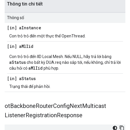
Thông tin chi tiết
Thông số
[in] a
Instance
Con trỏ trỏ đến một thực thể OpenThread.
[in] a
Ml
Iid
Con trỏ trỏ đến IID Local Mesh. Nếu NULL, hãy trả lời bằng
aStatus
cho bất kỳ DUA.req nào sắp tới, nếu không, chỉ trả lời
aMlIid
câu hỏi có
phù hợp.
[in] a
Status
Trạng thái để phản hồi.
ot
Backbone
Router
Config
Next
Multicast
Listener
Registration
Response