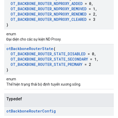
OT
_
BACKBONE
_
ROUTER
_
NDPROXY
_
ADDED
= 0
,
OT
_
BACKBONE
_
ROUTER
_
NDPROXY
_
REMOVED
= 1
,
OT
_
BACKBONE
_
ROUTER
_
NDPROXY
_
RENEWED
= 2
,
OT
_
BACKBONE
_
ROUTER
_
NDPROXY
_
CLEARED
= 3
}
enum
Đại diện cho các sự kiện ND Proxy.
ot
Backbone
Router
State
{
OT
_
BACKBONE
_
ROUTER
_
STATE
_
DISABLED
= 0
,
OT
_
BACKBONE
_
ROUTER
_
STATE
_
SECONDARY
= 1
,
OT
_
BACKBONE
_
ROUTER
_
STATE
_
PRIMARY
= 2
}
enum
Thể hiện trạng thái bộ định tuyến xương sống.
Typedef
ot
Backbone
Router
Config