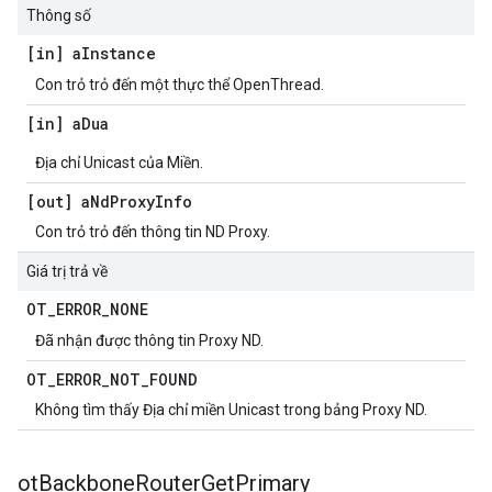
Thông số
[in] a
Instance
Con trỏ trỏ đến một thực thể OpenThread.
[in] a
Dua
Địa chỉ Unicast của Miền.
[out] a
Nd
Proxy
Info
Con trỏ trỏ đến thông tin ND Proxy.
Giá trị trả về
OT
_
ERROR
_
NONE
Đã nhận được thông tin Proxy ND.
OT
_
ERROR
_
NOT
_
FOUND
Không tìm thấy Địa chỉ miền Unicast trong bảng Proxy ND.
ot
Backbone
Router
Get
Primary