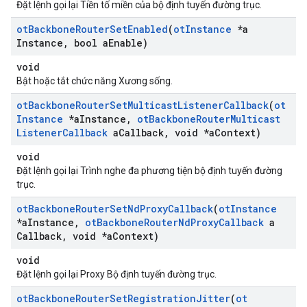
Đặt lệnh gọi lại Tiền tố miền của bộ định tuyến đường trục.
ot
Backbone
Router
Set
Enabled
(
ot
Instance
*a
Instance
,
bool a
Enable)
void
Bật hoặc tắt chức năng Xương sống.
ot
Backbone
Router
Set
Multicast
Listener
Callback
(
ot
Instance
*a
Instance
,
ot
Backbone
Router
Multicast
Listener
Callback
a
Callback
,
void *a
Context)
void
Đặt lệnh gọi lại Trình nghe đa phương tiện bộ định tuyến đường
trục.
ot
Backbone
Router
Set
Nd
Proxy
Callback
(
ot
Instance
*a
Instance
,
ot
Backbone
Router
Nd
Proxy
Callback
a
Callback
,
void *a
Context)
void
Đặt lệnh gọi lại Proxy Bộ định tuyến đường trục.
ot
Backbone
Router
Set
Registration
Jitter
(
ot