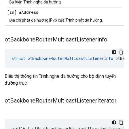
Sự kiện Trình nghe đa hướng.
[in] a
Address
Địa chỉ phát đa hướng IPv6 của Trình phát đa hướng.
ot
Backbone
Router
Multicast
Listener
Info
struct
otBackboneRouterMulticastListenerInfo
 otBac
Biểu thị thông tin Trình nghe đa hướng cho bộ định tuyến
đường trục.
ot
Backbone
Router
Multicast
Listener
Iterator
uint16_t otBackboneRouterMulticastListenerIterator