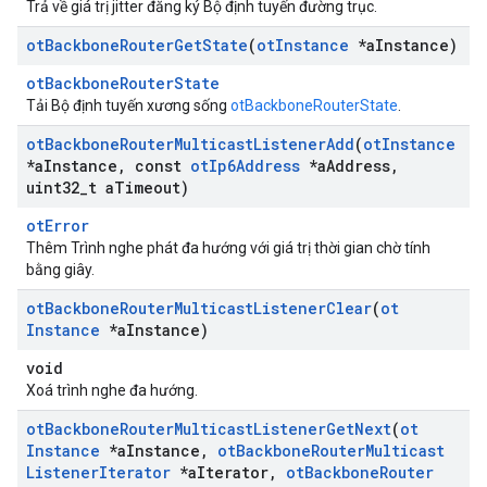
Trả về giá trị jitter đăng ký Bộ định tuyến đường trục.
ot
Backbone
Router
Get
State
(
ot
Instance
*a
Instance)
otBackboneRouterState
Tải Bộ định tuyến xương sống
otBackboneRouterState
.
ot
Backbone
Router
Multicast
Listener
Add
(
ot
Instance
*a
Instance
,
const
ot
Ip6Address
*a
Address
,
uint32
_
t a
Timeout)
otError
Thêm Trình nghe phát đa hướng với giá trị thời gian chờ tính
bằng giây.
ot
Backbone
Router
Multicast
Listener
Clear
(
ot
Instance
*a
Instance)
void
Xoá trình nghe đa hướng.
ot
Backbone
Router
Multicast
Listener
Get
Next
(
ot
Instance
*a
Instance
,
ot
Backbone
Router
Multicast
Listener
Iterator
*a
Iterator
,
ot
Backbone
Router