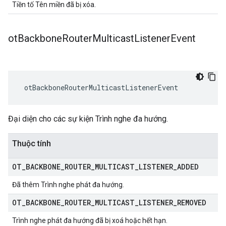
Tiền tố Tên miền đã bị xóa.
ot
Backbone
Router
Multicast
Listener
Event
 otBackboneRouterMulticastListenerEvent
Đại diện cho các sự kiện Trình nghe đa hướng.
Thuộc tính
OT
_
BACKBONE
_
ROUTER
_
MULTICAST
_
LISTENER
_
ADDED
Đã thêm Trình nghe phát đa hướng.
OT
_
BACKBONE
_
ROUTER
_
MULTICAST
_
LISTENER
_
REMOVED
Trình nghe phát đa hướng đã bị xoá hoặc hết hạn.