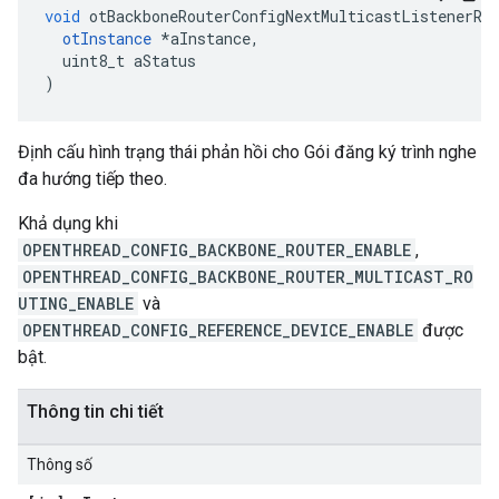
void
 otBackboneRouterConfigNextMulticastListenerRe
otInstance
*
aInstance
,
  uint8_t aStatus
)
Định cấu hình trạng thái phản hồi cho Gói đăng ký trình nghe
đa hướng tiếp theo.
Khả dụng khi
OPENTHREAD_CONFIG_BACKBONE_ROUTER_ENABLE
,
OPENTHREAD_CONFIG_BACKBONE_ROUTER_MULTICAST_RO
UTING_ENABLE
và
OPENTHREAD_CONFIG_REFERENCE_DEVICE_ENABLE
được
bật.
Thông tin chi tiết
Thông số