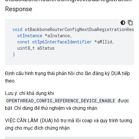
Response
void
 otBackboneRouterConfigNextDuaRegistrationRespo
otInstance
*
aInstance
,
const
otIp6InterfaceIdentifier
*
aMlIid
,
  uint8_t aStatus
)
Định cấu hình trạng thái phản hồi cho lần đăng ký DUA tiếp
theo.
Lưu ý: chỉ khả dụng khi
OPENTHREAD_CONFIG_REFERENCE_DEVICE_ENABLE
được
bật. Chỉ dùng để thử nghiệm và chứng nhận.
VIỆC CẦN LÀM: (DUA) hỗ trợ mã lỗi coap và quy trình tương
ứng cho mục đích chứng nhận.