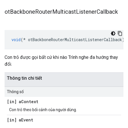
ot
Backbone
Router
Multicast
Listener
Callback
void
(*
 otBackboneRouterMulticastListenerCallback
)(
Con trỏ được gọi bất cứ khi nào Trình nghe đa hướng thay
đổi.
Thông tin chi tiết
Thông số
[in] a
Context
Con trỏ theo bối cảnh của người dùng.
[in] a
Event