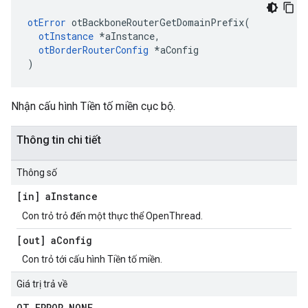
otError
 otBackboneRouterGetDomainPrefix
(
otInstance
*
aInstance
,
otBorderRouterConfig
*
aConfig
)
Nhận cấu hình Tiền tố miền cục bộ.
Thông tin chi tiết
Thông số
[in] a
Instance
Con trỏ trỏ đến một thực thể OpenThread.
[out] a
Config
Con trỏ tới cấu hình Tiền tố miền.
Giá trị trả về
OT
_
ERROR
_
NONE