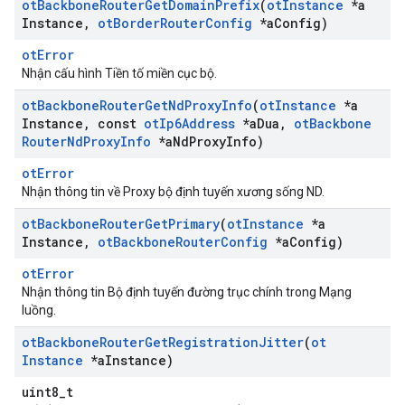
ot
Backbone
Router
Get
Domain
Prefix
(
ot
Instance
*a
Instance
,
ot
Border
Router
Config
*a
Config)
otError
Nhận cấu hình Tiền tố miền cục bộ.
ot
Backbone
Router
Get
Nd
Proxy
Info
(
ot
Instance
*a
Instance
,
const
ot
Ip6Address
*a
Dua
,
ot
Backbone
Router
Nd
Proxy
Info
*a
Nd
Proxy
Info)
otError
Nhận thông tin về Proxy bộ định tuyến xương sống ND.
ot
Backbone
Router
Get
Primary
(
ot
Instance
*a
Instance
,
ot
Backbone
Router
Config
*a
Config)
otError
Nhận thông tin Bộ định tuyến đường trục chính trong Mạng
luồng.
ot
Backbone
Router
Get
Registration
Jitter
(
ot
Instance
*a
Instance)
uint8_t