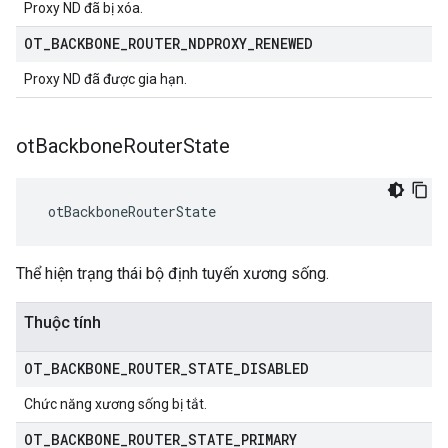
Proxy ND đã bị xóa.
OT
_
BACKBONE
_
ROUTER
_
NDPROXY
_
RENEWED
Proxy ND đã được gia hạn.
ot
Backbone
Router
State
 otBackboneRouterState
Thể hiện trạng thái bộ định tuyến xương sống.
Thuộc tính
OT
_
BACKBONE
_
ROUTER
_
STATE
_
DISABLED
Chức năng xương sống bị tắt.
OT
_
BACKBONE
_
ROUTER
_
STATE
_
PRIMARY