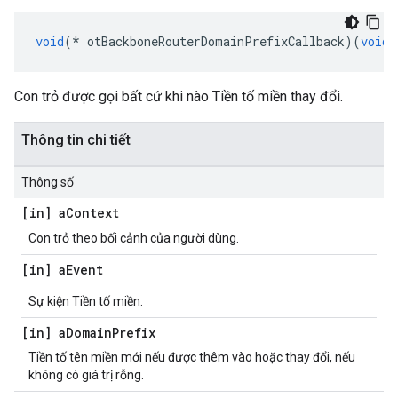
void
(*
 otBackboneRouterDomainPrefixCallback
)(
void
Con trỏ được gọi bất cứ khi nào Tiền tố miền thay đổi.
Thông tin chi tiết
Thông số
[in] a
Context
Con trỏ theo bối cảnh của người dùng.
[in] a
Event
Sự kiện Tiền tố miền.
[in] a
Domain
Prefix
Tiền tố tên miền mới nếu được thêm vào hoặc thay đổi, nếu
không có giá trị rỗng.