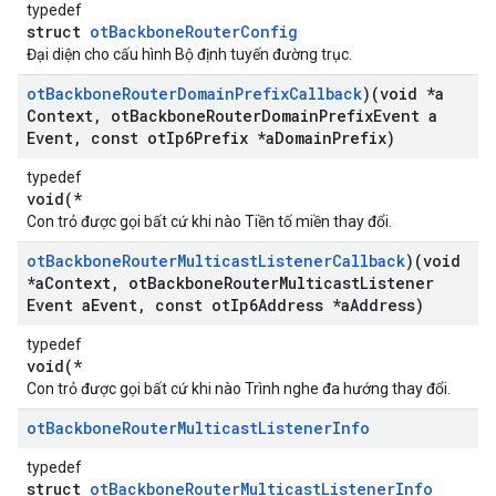
typedef
struct
otBackboneRouterConfig
Đại diện cho cấu hình Bộ định tuyến đường trục.
ot
Backbone
Router
Domain
Prefix
Callback
)(void *a
Context
,
ot
Backbone
Router
Domain
Prefix
Event a
Event
,
const ot
Ip6Prefix *a
Domain
Prefix)
typedef
void(*
Con trỏ được gọi bất cứ khi nào Tiền tố miền thay đổi.
ot
Backbone
Router
Multicast
Listener
Callback
)(void
*a
Context
,
ot
Backbone
Router
Multicast
Listener
Event a
Event
,
const ot
Ip6Address *a
Address)
typedef
void(*
Con trỏ được gọi bất cứ khi nào Trình nghe đa hướng thay đổi.
ot
Backbone
Router
Multicast
Listener
Info
typedef
struct
otBackboneRouterMulticastListenerInfo