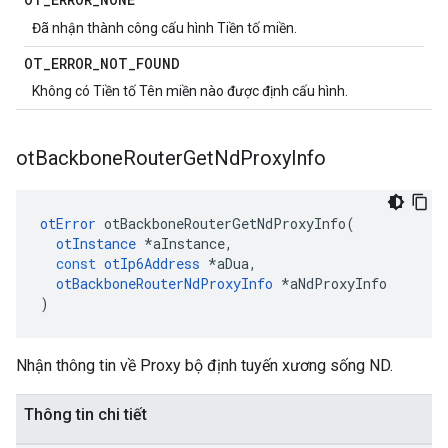
Đã nhận thành công cấu hình Tiền tố miền.
OT
_
ERROR
_
NOT
_
FOUND
Không có Tiền tố Tên miền nào được định cấu hình.
ot
Backbone
Router
Get
Nd
Proxy
Info
otError
 otBackboneRouterGetNdProxyInfo
(
otInstance
*
aInstance
,
const
otIp6Address
*
aDua
,
otBackboneRouterNdProxyInfo
*
aNdProxyInfo
)
Nhận thông tin về Proxy bộ định tuyến xương sống ND.
Thông tin chi tiết