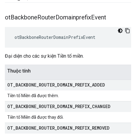
ot
Backbone
Router
Domainprefix
Event
 otBackboneRouterDomainPrefixEvent
Đại diện cho các sự kiện Tiền tố miền.
Thuộc tính
OT
_
BACKBONE
_
ROUTER
_
DOMAIN
_
PREFIX
_
ADDED
Tiền tố Miền đã được thêm.
OT
_
BACKBONE
_
ROUTER
_
DOMAIN
_
PREFIX
_
CHANGED
Tiền tố Miền đã được thay đổi.
OT
_
BACKBONE
_
ROUTER
_
DOMAIN
_
PREFIX
_
REMOVED