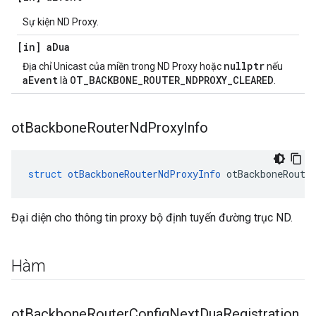
Sự kiện ND Proxy.
[in] a
Dua
nullptr
Địa chỉ Unicast của miền trong ND Proxy hoặc
nếu
aEvent
OT_BACKBONE_ROUTER_NDPROXY_CLEARED
là
.
ot
Backbone
Router
Nd
Proxy
Info
struct
otBackboneRouterNdProxyInfo
 otBackboneRoute
Đại diện cho thông tin proxy bộ định tuyến đường trục ND.
Hàm
ot
Backbone
Router
Config
Next
Dua
Registration