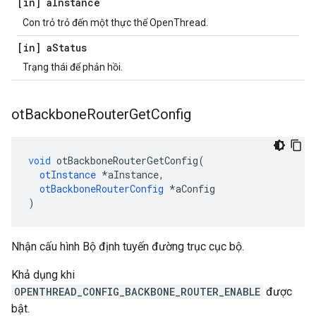
[in] a
Instance
Con trỏ trỏ đến một thực thể OpenThread.
[in] a
Status
Trạng thái để phản hồi.
ot
Backbone
Router
Get
Config
void
 otBackboneRouterGetConfig
(
otInstance
*
aInstance
,
otBackboneRouterConfig
*
aConfig
)
Nhận cấu hình Bộ định tuyến đường trục cục bộ.
Khả dụng khi
OPENTHREAD_CONFIG_BACKBONE_ROUTER_ENABLE
được
bật.