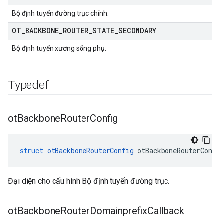
Bộ định tuyến đường trục chính.
OT
_
BACKBONE
_
ROUTER
_
STATE
_
SECONDARY
Bộ định tuyến xương sống phụ.
Typedef
ot
Backbone
Router
Config
struct
otBackboneRouterConfig
 otBackboneRouterConfi
Đại diện cho cấu hình Bộ định tuyến đường trục.
ot
Backbone
Router
Domainprefix
Callback