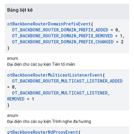
Bảng liệt kê
ot
Backbone
Router
Domain
Prefix
Event
{
OT
_
BACKBONE
_
ROUTER
_
DOMAIN
_
PREFIX
_
ADDED
= 0
,
OT
_
BACKBONE
_
ROUTER
_
DOMAIN
_
PREFIX
_
REMOVED
= 1
,
OT
_
BACKBONE
_
ROUTER
_
DOMAIN
_
PREFIX
_
CHANGED
= 2
}
enum
Đại diện cho các sự kiện Tiền tố miền.
ot
Backbone
Router
Multicast
Listener
Event
{
OT
_
BACKBONE
_
ROUTER
_
MULTICAST
_
LISTENER
_
ADDED
= 0
,
OT
_
BACKBONE
_
ROUTER
_
MULTICAST
_
LISTENER
_
REMOVED
= 1
}
enum
Đại diện cho các sự kiện Trình nghe đa hướng.
ot
Backbone
Router
Nd
Proxy
Event
{