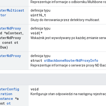
Reprezentuje informacje o odbiorniku Multibone ro
uter
Multicast
definicja typu
ator
uint16_t
Służy do iterowania przez detektory multicast.
uter
Nd
Proxy
definicja typu
id *a
Context
,
void(*
uter
Nd
Proxy
Wskaźnik jest wywoływany po każdej zmianie serw
,
const ot
a
Dua)
uter
Nd
Proxy
definicja typu
struct
otBackboneRouterNdProxyInfo
Reprezentuje informacje o serwerze proxy ND Bac
uter
Config
void
tration
Konfiguruje stan odpowiedzi na następną rejestrac
nstance
*a
nst
ot