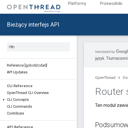
Platformy
Przewodniki
Bieżący interfejs API
język. Tłumaczen
Reference [gcbc62cda0]
API Updates
OpenThread
Do
CLI Reference
Router 
Open
Thread CLI Overview
CLI Concepts
Ten moduł zawie
CLI Commands
Contribute
Podsumow
API Reference