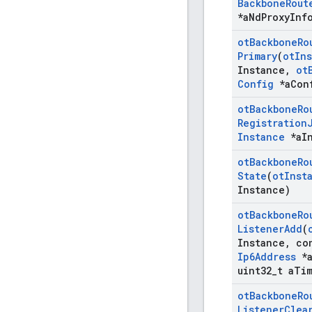
Backbone
Rout
*a
Nd
Proxy
Inf
ot
Backbone
Ro
Primary
(
ot
In
Instance
,
ot
Config
*a
Con
ot
Backbone
Ro
Registration
Instance
*a
I
ot
Backbone
Ro
State
(
ot
Inst
Instance)
ot
Backbone
Ro
Listener
Add
(
Instance
,
co
Ip6Address
*
uint32
_
t a
Tim
ot
Backbone
Ro
Listener
Clea