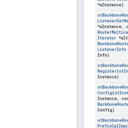
*a
Instance)
ot
Backbone
Ro
Listener
Get
N
*a
Instance
,
Router
Multica
Iterator
*a
It
Backbone
Rout
Listener
Info
Info)
ot
Backbone
Ro
Register
(
ot
I
Instance)
ot
Backbone
Ro
Config
(
ot
Ins
Instance
,
co
Backbone
Rout
Config)
ot
Backbone
Ro
Prefix
Callbac