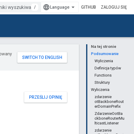
/
GITHUB
ZALOGUJ SIĘ
Na tej stronie
erowany
Podsumowanie
Wyliczenia
Definicja typów
Functions
Struktury
Wyliczenia
zdarzenie
PRZEŚLIJ OPINIĘ
otBackboneRout
erDomainPrefix
ZdarzenieOotBa
ckboneRouterMu
lticastListener
zdarzenie