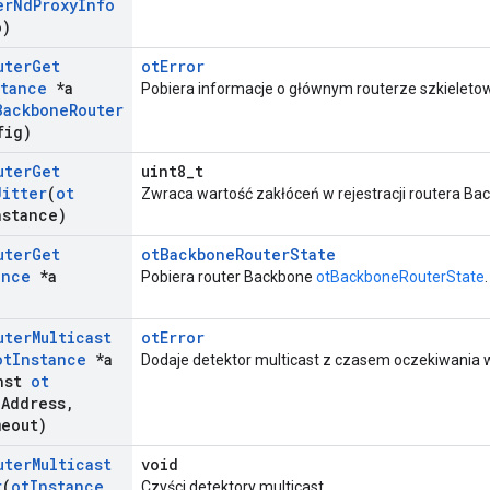
er
Nd
Proxy
Info
o)
uter
Get
otError
stance
*a
Pobiera informacje o głównym routerze szkieleto
Backbone
Router
fig)
uter
Get
uint8_t
Jitter
(
ot
Zwraca wartość zakłóceń w rejestracji routera Ba
nstance)
uter
Get
otBackboneRouterState
ance
*a
Pobiera router Backbone
otBackboneRouterState
.
uter
Multicast
otError
ot
Instance
*a
Dodaje detektor multicast z czasem oczekiwania 
nst
ot
a
Address
,
eout)
uter
Multicast
void
r
(
ot
Instance
Czyści detektory multicast.