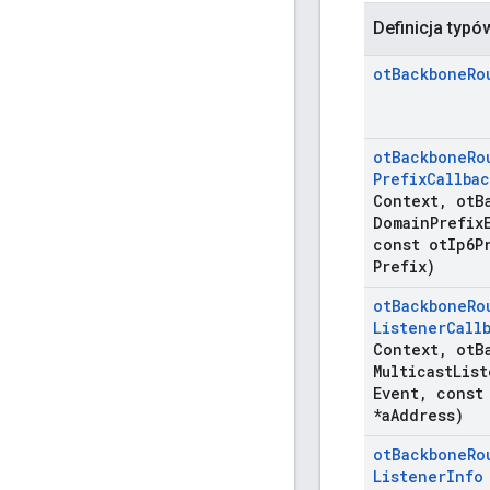
Definicja typó
ot
Backbone
Ro
ot
Backbone
Ro
Prefix
Callbac
Context
,
ot
B
Domain
Prefix
const ot
Ip6P
Prefix)
ot
Backbone
Ro
Listener
Call
Context
,
ot
B
Multicast
List
Event
,
const 
*a
Address)
ot
Backbone
Ro
Listener
Info