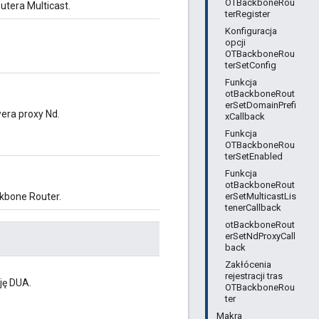
OTBackboneRou
utera Multicast.
terRegister
Konfiguracja
opcji
OTBackboneRou
terSetConfig
Funkcja
otBackboneRout
erSetDomainPrefi
era proxy Nd.
xCallback
Funkcja
OTBackboneRou
terSetEnabled
Funkcja
otBackboneRout
erSetMulticastLis
kbone Router.
tenerCallback
otBackboneRout
erSetNdProxyCall
back
Zakłócenia
rejestracji tras
ję DUA.
OTBackboneRou
ter
Makra