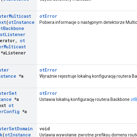
uter
Multicast
otError
ext
(
ot
Instance
Pobiera informacje o następnym detektorze Multica
ot
Backbone
st
Listener
erator
,
ot
er
Multicast
*a
Listener
uter
otError
nstance
*a
Wyraźnie rejestruje lokalną konfigurację routera B
uter
Set
otError
tance
*a
Ustawia lokalną konfigurację routera Backbone
ot
nst
ot
er
Config
*a
uter
Set
Domain
void
k
(
ot
Instance
Ustawia wywołanie zwrotne prefiksu domeny rout