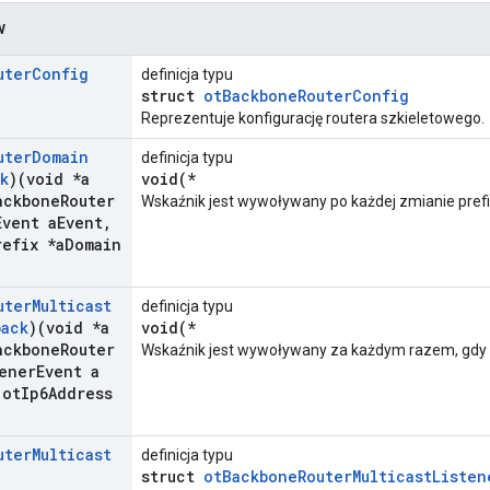
w
uter
Config
definicja typu
struct
otBackboneRouterConfig
Reprezentuje konfigurację routera szkieletowego.
uter
Domain
definicja typu
k
)(void *a
void(*
ackbone
Router
Wskaźnik jest wywoływany po każdej zmianie pref
Event a
Event
,
refix *a
Domain
uter
Multicast
definicja typu
back
)(void *a
void(*
ackbone
Router
Wskaźnik jest wywoływany za każdym razem, gdy z
ener
Event a
ot
Ip6Address
uter
Multicast
definicja typu
struct
otBackboneRouterMulticastListen