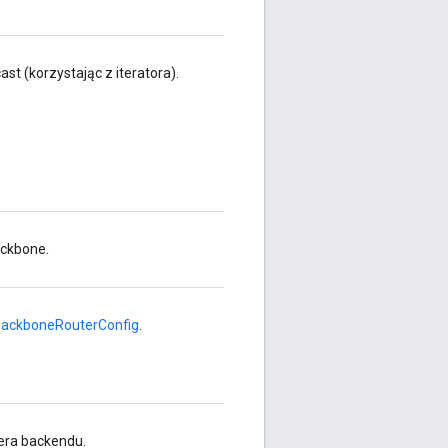
st (korzystając z iteratora).
ackbone.
BackboneRouterConfig
.
era backendu.