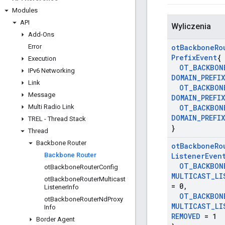
Modules
API
Wyliczenia
Add-Ons
Error
ot
Backbone
Ro
Prefix
Event
{
Execution
OT
_
BACKBON
IPv6 Networking
DOMAIN
_
PREFIX
Link
OT
_
BACKBON
Message
DOMAIN
_
PREFIX
Multi Radio Link
OT
_
BACKBON
DOMAIN
_
PREFIX
TREL - Thread Stack
}
Thread
Backbone Router
ot
Backbone
Ro
Backbone Router
Listener
Even
OT
_
BACKBON
ot
Backbone
Router
Config
MULTICAST
_
LI
ot
Backbone
Router
Multicast
= 0
,
Listener
Info
OT
_
BACKBON
ot
Backbone
Router
Nd
Proxy
MULTICAST
_
LI
Info
REMOVED
= 1
Border Agent