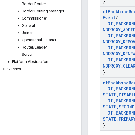
}
Border Router
Border Routing Manager
ot
Backbone
Ro
Event
{
Commissioner
OT
_
BACKBON
General
NDPROXY
_
ADDE
Joiner
OT
_
BACKBON
Operational Dataset
NDPROXY
_
REMO
Router
/
Leader
OT
_
BACKBON
NDPROXY
_
RENE
Server
OT
_
BACKBON
Platform Abstraction
NDPROXY
_
CLEA
Classes
}
ot
Backbone
Ro
OT
_
BACKBON
STATE
_
DISABL
OT
_
BACKBON
STATE
_
SECOND
OT
_
BACKBON
STATE
_
PRIMAR
}