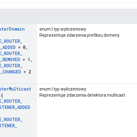
uter
Domain
enum | typ wyliczeniowy
Reprezentuje zdarzenia prefiksu domeny.
E
_
ROUTER
_
_
ADDED
= 0
,
E
_
ROUTER
_
_
REMOVED
= 1
,
E
_
ROUTER
_
_
CHANGED
= 2
uter
Multicast
enum | typ wyliczeniowy
t
{
Reprezentuje zdarzenia detektora multicast.
E
_
ROUTER
_
STENER
_
ADDED
E
_
ROUTER
_
STENER
_