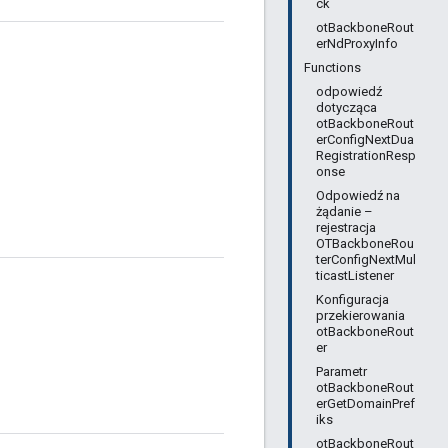
ck
otBackboneRout
erNdProxyInfo
Functions
odpowiedź
dotycząca
otBackboneRout
erConfigNextDua
RegistrationResp
onse
Odpowiedź na
żądanie –
rejestracja
OTBackboneRou
terConfigNextMul
ticastListener
Konfiguracja
przekierowania
otBackboneRout
er
Parametr
otBackboneRout
erGetDomainPref
iks
otBackboneRout