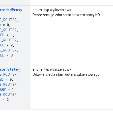
uter
Nd
Proxy
enum | typ wyliczeniowy
Reprezentuje zdarzenia serwera proxy ND.
E
_
ROUTER
_
D
= 0
,
E
_
ROUTER
_
VED
= 1
,
E
_
ROUTER
_
WED
= 2
,
E
_
ROUTER
_
RED
= 3
uter
State
{
enum | typ wyliczeniowy
E
_
ROUTER
_
Odzwierciedla stan routera szkieletowego.
ED
= 0
,
E
_
ROUTER
_
ARY
= 1
,
E
_
ROUTER
_
Y
= 2