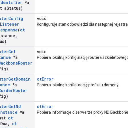
Identifier
*a
t a
Status)
uter
Config
void
Listener
Konfiguruje stan odpowiedzi dla następnej rejestrac
Response
(
ot
nstance
,
us)
uter
Get
void
tance
*a
Pobiera lokalną konfigurację routera szkieletowego
Backbone
Router
fig)
uter
Get
Domain
otError
tance
*a
Pobiera lokalną konfigurację prefiksu domeny.
Border
Router
fig)
uter
Get
Nd
otError
Instance
*a
Pobiera informacje o serwerze proxy ND Backbone
nst
ot
a
Dua
,
ot