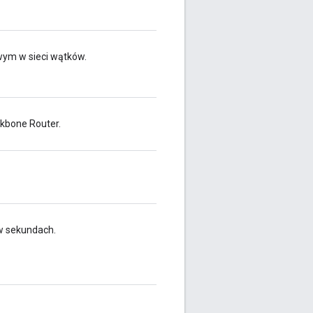
wym w sieci wątków.
ckbone Router.
w sekundach.