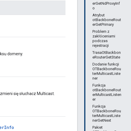
erGetNdProxyInf
o
Atrybut
otBackboneRout
erGetPrimary
Problem z
zakłóceniami
podczas
rejestracji
TrasaOtBackbon
iksu domeny.
eRouterGetState
Dodanie funkcji
OTBackboneRou
terMulticastListe
ner
Funkcja
otBackboneRout
mieni się słuchacz Multicast.
erMulticastListen
er
Funkcja
OTBackboneRou
terMulticastListe
nerGetNext
erInfo
Pakiet