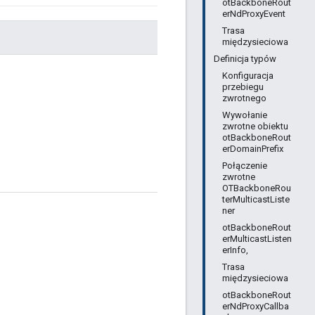
otBackboneRout
erNdProxyEvent
Trasa
międzysieciowa
Definicja typów
Konfiguracja
przebiegu
zwrotnego
Wywołanie
zwrotne obiektu
otBackboneRout
erDomainPrefix
Połączenie
zwrotne
OTBackboneRou
terMulticastListe
ner
otBackboneRout
erMulticastListen
erInfo,
Trasa
międzysieciowa
otBackboneRout
erNdProxyCallba