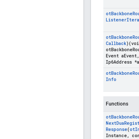
ot
Backbone
Ro
Listener
Iter
ot
Backbone
Ro
Callback
)(vo
ot
Backbone
Ro
Event a
Event
Ip6Address *
ot
Backbone
Ro
Info
Functions
ot
Backbone
Ro
Next
Dua
Regis
Response
(
ot
I
Instance
,
co