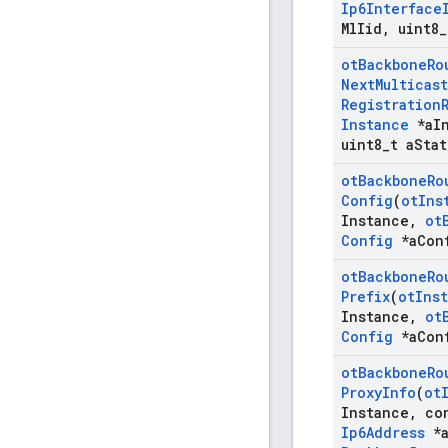
Ip6Interface
Ml
Iid
,
uint8
_
ot
Backbone
Ro
Next
Multicast
Registration
Instance
*a
I
uint8
_
t a
Stat
ot
Backbone
Ro
Config
(
ot
Ins
Instance
,
ot
Config
*a
Con
ot
Backbone
Ro
Prefix
(
ot
Ins
Instance
,
ot
Config
*a
Con
ot
Backbone
Ro
Proxy
Info
(
ot
Instance
,
co
Ip6Address
*