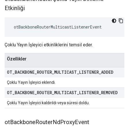
Etkinliği
 otBackboneRouterMulticastListenerEvent
Çoklu Yayın İşleyici etkinliklerini temsil eder.
Özellikler
OT
_
BACKBONE
_
ROUTER
_
MULTICAST
_
LISTENER
_
ADDED
Çoklu Yayın İşleyici eklendi.
OT
_
BACKBONE
_
ROUTER
_
MULTICAST
_
LISTENER
_
REMOVED
Çoklu Yayın İşleyici kaldırıldı veya süresi doldu.
ot
Backbone
Router
Nd
Proxy
Event