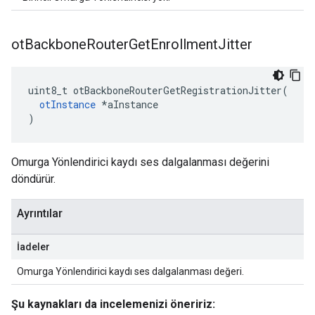
ot
Backbone
Router
Get
Enrollment
Jitter
uint8_t otBackboneRouterGetRegistrationJitter
(
otInstance
*
aInstance
)
Omurga Yönlendirici kaydı ses dalgalanması değerini
döndürür.
Ayrıntılar
İadeler
Omurga Yönlendirici kaydı ses dalgalanması değeri.
Şu kaynakları da incelemenizi öneririz: