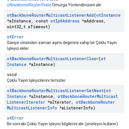
otBackboneRouterState
Omurga Yönlendiricisini alır.
ot
Backbone
Router
Multicast
Listener
Add
(
ot
Instance
*a
Instance
,
const
ot
Ip6Address
*a
Address
,
uint32
_
t a
Timeout)
otError
Saniye cinsinden zaman aşımı değerine sahip bir Çoklu Yayın
İşleyici ekler.
ot
Backbone
Router
Multicast
Listener
Clear
(
ot
Instance
*a
Instance)
void
Çoklu Yayın İşleyicilerini temizler.
ot
Backbone
Router
Multicast
Listener
Get
Next
(
ot
Instance
*a
Instance
,
ot
Backbone
Router
Multicast
Listener
Iterator
*a
Iterator
,
ot
Backbone
Router
Multicast
Listener
Info
*a
Listener
Info)
otError
Bir sonraki Çoklu Yayın İşleyici bilgilerini alır (yineleyici kullanır).