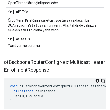
OpenThread örneğini işaret eder.
[in] a
Ml
Iid
Örgü Yerel Kimliğinin işaretçisi. Boştaysa yaklaşan bir
aStatus
DUA.req için
yanıtını verin. Aksi takdirde yalnızca
aMlIid
eşleşen
olana yanıt verin.
[in] a
Status
Yanıt verme durumu.
ot
Backbone
Router
Config
Next
Multicast
Hearer
Enrollment
Response
void
 otBackboneRouterConfigNextMulticastListenerRe
otInstance
*
aInstance
,
  uint8_t aStatus
)