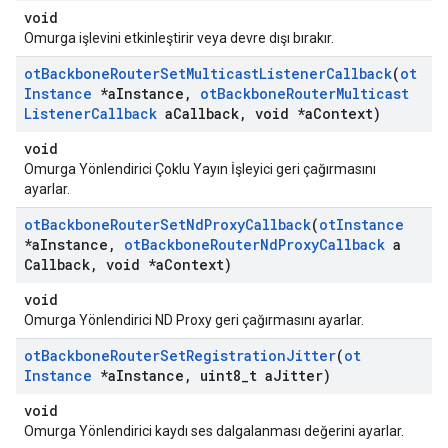
void
Omurga işlevini etkinleştirir veya devre dışı bırakır.
ot
Backbone
Router
Set
Multicast
Listener
Callback
(
ot
Instance
*a
Instance
,
ot
Backbone
Router
Multicast
Listener
Callback
a
Callback
,
void *a
Context)
void
Omurga Yönlendirici Çoklu Yayın İşleyici geri çağırmasını
ayarlar.
ot
Backbone
Router
Set
Nd
Proxy
Callback
(
ot
Instance
*a
Instance
,
ot
Backbone
Router
Nd
Proxy
Callback
a
Callback
,
void *a
Context)
void
Omurga Yönlendirici ND Proxy geri çağırmasını ayarlar.
ot
Backbone
Router
Set
Registration
Jitter
(
ot
Instance
*a
Instance
,
uint8
_
t a
Jitter)
void
Omurga Yönlendirici kaydı ses dalgalanması değerini ayarlar.