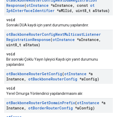
ot
Backbone
Router
Config
Next
Dua
Registration
Response
(
ot
Instance
*a
Instance
,
const
ot
Ip6Interface
Identifier
*a
Ml
Iid
,
uint8
_
t a
Status)
void
Sonraki DUA kaydı için yanıt durumunu yapılandırır.
ot
Backbone
Router
Config
Next
Multicast
Listener
Registration
Response
(
ot
Instance
*a
Instance
,
uint8
_
t a
Status)
void
Bir sonraki Çoklu Yayın İşleyici Kaydı için yanıt durumunu
yapılandırır.
ot
Backbone
Router
Get
Config
(
ot
Instance
*a
Instance
,
ot
Backbone
Router
Config
*a
Config)
void
Yerel Omurga Yönlendirici yapılandırmasını alır.
ot
Backbone
Router
Get
Domain
Prefix
(
ot
Instance
*a
Instance
,
ot
Border
Router
Config
*a
Config)