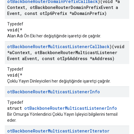
ot
Backbone
Router
Domain
Prefix
Callback
)(void *a
Context
,
ot
Backbone
Router
Domain
Prefix
Event a
Event
,
const ot
Ip6Prefix *a
Domain
Prefix)
Typedef
void(*
Alan Adı Ön Eki her değiştiğinde işaretçi de çağrılır.
ot
Backbone
Router
Multicast
Listener
Callback
)(void
*a
Context
,
ot
Backbone
Router
Multicast
Listener
Event a
Event
,
const ot
Ip6Address *a
Address)
Typedef
void(*
Çoklu Yayın Dinleyicileri her değiştiğinde işaretçi çağrılır.
ot
Backbone
Router
Multicast
Listener
Info
Typedef
struct
otBackboneRouterMulticastListenerInfo
Bir Omurga Yönlendirici Çoklu Yayın İşleyici bilgilerini temsil
eder.
ot
Backbone
Router
Multicast
Listener
Iterator