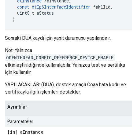
otInstance
*
aInstance
,
const
otIp6InterfaceIdentifier
*
aMlIid
,
  uint8_t aStatus
)
Sonraki DUA kaydı için yanıt durumunu yapılandırır.
Not: Yalnızca
OPENTHREAD_CONFIG_REFERENCE_DEVICE_ENABLE
etkinleştirildiğinde kullanılabilir. Yalnızca test ve sertifika
için kullanılır.
YAPILACAKLAR: (DUA), destek amaçlı Coaa hata kodu ve
sertifikayla ilgili işlemleri destekler.
Ayrıntılar
Parametreler
[in] a
Instance