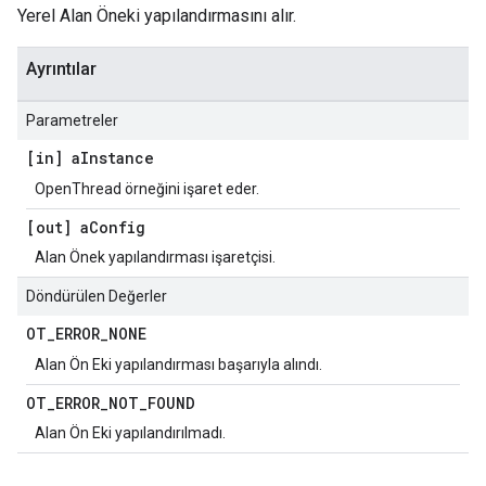
Yerel Alan Öneki yapılandırmasını alır.
Ayrıntılar
Parametreler
[in] a
Instance
OpenThread örneğini işaret eder.
[out] a
Config
Alan Önek yapılandırması işaretçisi.
Döndürülen Değerler
OT
_
ERROR
_
NONE
Alan Ön Eki yapılandırması başarıyla alındı.
OT
_
ERROR
_
NOT
_
FOUND
Alan Ön Eki yapılandırılmadı.