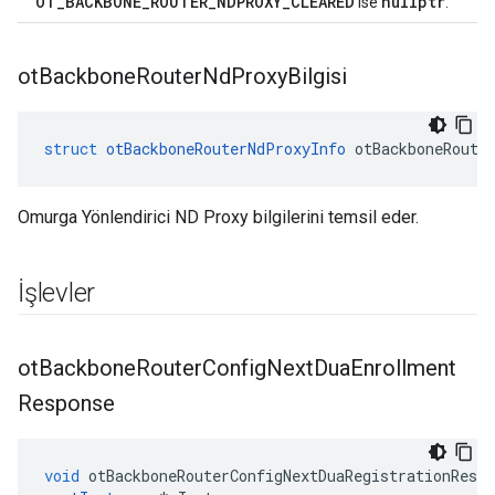
OT_BACKBONE_ROUTER_NDPROXY_CLEARED
nullptr
ise
.
ot
Backbone
Router
Nd
Proxy
Bilgisi
struct
otBackboneRouterNdProxyInfo
 otBackboneRoute
Omurga Yönlendirici ND Proxy bilgilerini temsil eder.
İşlevler
ot
Backbone
Router
Config
Next
Dua
Enrollment
Response
void
 otBackboneRouterConfigNextDuaRegistrationRespo