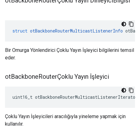
ot
Backbone
RouterÇoklu Yayın Dinleyici
Bilgisi
struct
otBackboneRouterMulticastListenerInfo
 otBac
Bir Omurga Yönlendirici Çoklu Yayın İşleyici bilgilerini temsil
eder.
ot
Backbone
RouterÇoklu Yayın İşleyici
uint16_t otBackboneRouterMulticastListenerIterator
Çoklu Yayın İşleyicileri aracılığıyla yineleme yapmak için
kullanılır.