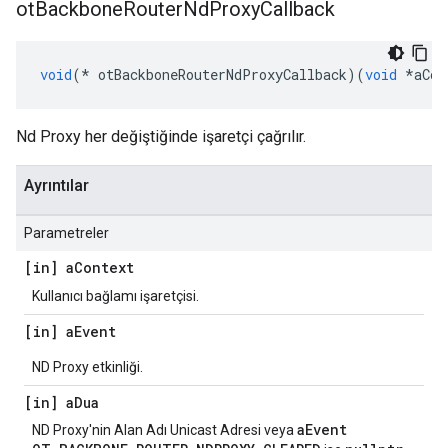
ot
Backbone
Router
Nd
Proxy
Callback
void
(*
 otBackboneRouterNdProxyCallback
)(
void
*
aCon
Nd Proxy her değiştiğinde işaretçi çağrılır.
Ayrıntılar
Parametreler
[in] a
Context
Kullanıcı bağlamı işaretçisi.
[in] a
Event
ND Proxy etkinliği.
[in] a
Dua
aEvent
ND Proxy'nin Alan Adı Unicast Adresi veya