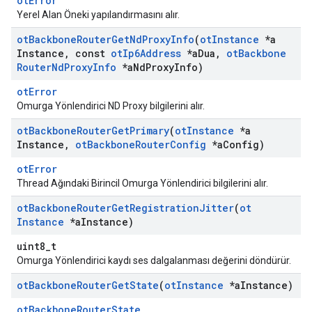
otError
Yerel Alan Öneki yapılandırmasını alır.
ot
Backbone
Router
Get
Nd
Proxy
Info
(
ot
Instance
*a
Instance
,
const
ot
Ip6Address
*a
Dua
,
ot
Backbone
Router
Nd
Proxy
Info
*a
Nd
Proxy
Info)
otError
Omurga Yönlendirici ND Proxy bilgilerini alır.
ot
Backbone
Router
Get
Primary
(
ot
Instance
*a
Instance
,
ot
Backbone
Router
Config
*a
Config)
otError
Thread Ağındaki Birincil Omurga Yönlendirici bilgilerini alır.
ot
Backbone
Router
Get
Registration
Jitter
(
ot
Instance
*a
Instance)
uint8_t
Omurga Yönlendirici kaydı ses dalgalanması değerini döndürür.
ot
Backbone
Router
Get
State
(
ot
Instance
*a
Instance)
otBackboneRouterState