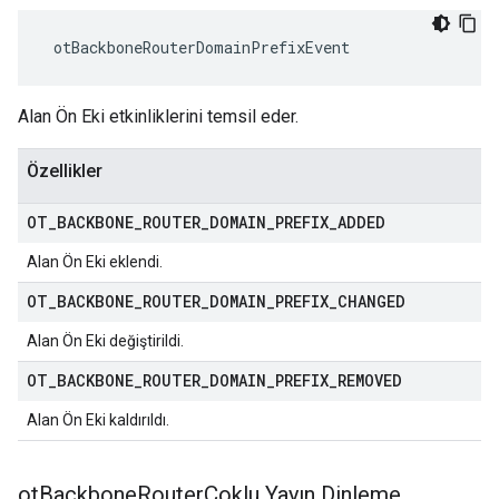
 otBackboneRouterDomainPrefixEvent
Alan Ön Eki etkinliklerini temsil eder.
Özellikler
OT
_
BACKBONE
_
ROUTER
_
DOMAIN
_
PREFIX
_
ADDED
Alan Ön Eki eklendi.
OT
_
BACKBONE
_
ROUTER
_
DOMAIN
_
PREFIX
_
CHANGED
Alan Ön Eki değiştirildi.
OT
_
BACKBONE
_
ROUTER
_
DOMAIN
_
PREFIX
_
REMOVED
Alan Ön Eki kaldırıldı.
ot
Backbone
RouterÇoklu Yayın Dinleme