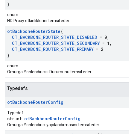
}
enum
ND Proxy etkinliklerini temsil eder.
ot
Backbone
Router
State
{
OT
_
BACKBONE
_
ROUTER
_
STATE
_
DISABLED
= 0
,
OT
_
BACKBONE
_
ROUTER
_
STATE
_
SECONDARY
= 1
,
OT
_
BACKBONE
_
ROUTER
_
STATE
_
PRIMARY
= 2
}
enum
Omurga Yönlendiricisi Durumunu temsil eder.
Typedefs
ot
Backbone
Router
Config
Typedef
struct
otBackboneRouterConfig
Omurga Yönlendirici yapılandırmasını temsil eder.