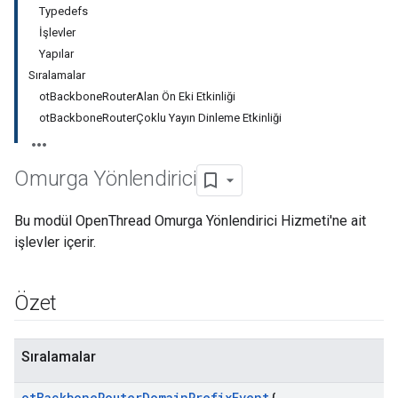
Typedefs
İşlevler
Yapılar
Sıralamalar
otBackboneRouterAlan Ön Eki Etkinliği
otBackboneRouterÇoklu Yayın Dinleme Etkinliği
Omurga Yönlendirici
Bu modül OpenThread Omurga Yönlendirici Hizmeti'ne ait
işlevler içerir.
Özet
Sıralamalar
ot
Backbone
Router
Domain
Prefix
Event
{