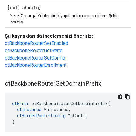
[out] a
Config
Yerel Omurga Yönlendirici yapılandırmasının girileceği bir
işaretçi.
Şu kaynakları da incelemenizi öneririz:
otBackboneRouterSetEnabled
otBackboneRouterGetState
otBackboneRouterSetConfig
otBackboneRouterEnrollment
ot
Backbone
Router
Get
Domain
Prefix
otError
 otBackboneRouterGetDomainPrefix
(
otInstance
*
aInstance
,
otBorderRouterConfig
*
aConfig
)