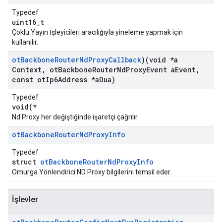
Typedef
uint16_t
Çoklu Yayın İşleyicileri aracılığıyla yineleme yapmak için
kullanılır.
ot
Backbone
Router
Nd
Proxy
Callback
)(void *a
Context
,
ot
Backbone
Router
Nd
Proxy
Event a
Event
,
const ot
Ip6Address *a
Dua)
Typedef
void(*
Nd Proxy her değiştiğinde işaretçi çağrılır.
ot
Backbone
Router
Nd
Proxy
Info
Typedef
struct
otBackboneRouterNdProxyInfo
Omurga Yönlendirici ND Proxy bilgilerini temsil eder.
İşlevler