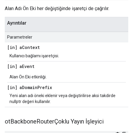
Alan Adı Ön Eki her değiştiğinde işaretçi de çağrılır.
Ayrıntılar
Parametreler
[in] a
Context
Kullanıcı bağlamı işaretçisi.
[in] a
Event
Alan Ön Eki etkinliği.
[in] a
Domain
Prefix
Yeni alan adı öneki eklenir veya değiştirilirse aksi takdirde
nullptr değeri kullanılır.
ot
Backbone
RouterÇoklu Yayın İşleyici