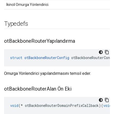
İkincil Omurga Yönlendirici.
Typedefs
ot
Backbone
Router
Yapılandırma
struct
otBackboneRouterConfig
 otBackboneRouterConfi
Omurga Yönlendirici yapılandırmasını temsil eder.
ot
Backbone
Router
Alan Ön Eki
void
(*
 otBackboneRouterDomainPrefixCallback
)(
void