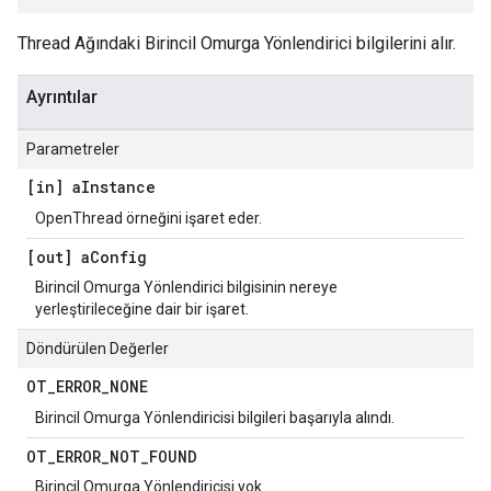
Thread Ağındaki Birincil Omurga Yönlendirici bilgilerini alır.
Ayrıntılar
Parametreler
[in] a
Instance
OpenThread örneğini işaret eder.
[out] a
Config
Birincil Omurga Yönlendirici bilgisinin nereye
yerleştirileceğine dair bir işaret.
Döndürülen Değerler
OT
_
ERROR
_
NONE
Birincil Omurga Yönlendiricisi bilgileri başarıyla alındı.
OT
_
ERROR
_
NOT
_
FOUND
Birincil Omurga Yönlendiricisi yok.