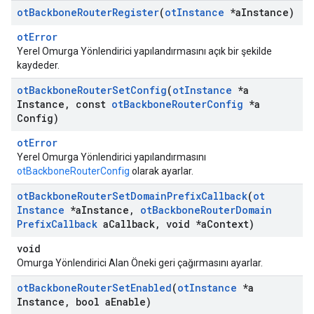
ot
Backbone
Router
Register
(
ot
Instance
*a
Instance)
otError
Yerel Omurga Yönlendirici yapılandırmasını açık bir şekilde
kaydeder.
ot
Backbone
Router
Set
Config
(
ot
Instance
*a
Instance
,
const
ot
Backbone
Router
Config
*a
Config)
otError
Yerel Omurga Yönlendirici yapılandırmasını
otBackboneRouterConfig
olarak ayarlar.
ot
Backbone
Router
Set
Domain
Prefix
Callback
(
ot
Instance
*a
Instance
,
ot
Backbone
Router
Domain
Prefix
Callback
a
Callback
,
void *a
Context)
void
Omurga Yönlendirici Alan Öneki geri çağırmasını ayarlar.
ot
Backbone
Router
Set
Enabled
(
ot
Instance
*a
Instance
,
bool a
Enable)