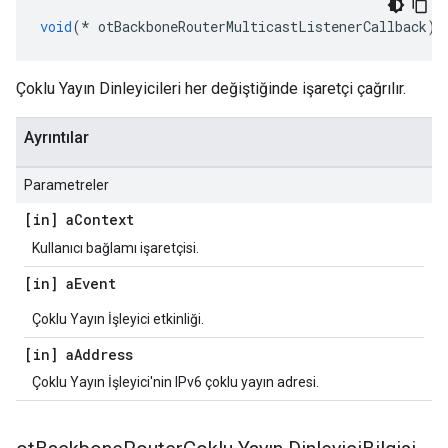
void
(*
 otBackboneRouterMulticastListenerCallback
)(
Çoklu Yayın Dinleyicileri her değiştiğinde işaretçi çağrılır.
Ayrıntılar
Parametreler
[in] a
Context
Kullanıcı bağlamı işaretçisi.
[in] a
Event
Çoklu Yayın İşleyici etkinliği.
[in] a
Address
Çoklu Yayın İşleyici'nin IPv6 çoklu yayın adresi.