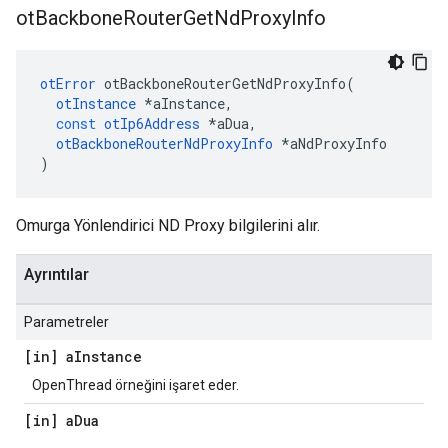
ot
Backbone
Router
Get
Nd
Proxy
Info
otError
 otBackboneRouterGetNdProxyInfo
(
otInstance
*
aInstance
,
const
otIp6Address
*
aDua
,
otBackboneRouterNdProxyInfo
*
aNdProxyInfo
)
Omurga Yönlendirici ND Proxy bilgilerini alır.
Ayrıntılar
Parametreler
[in] a
Instance
OpenThread örneğini işaret eder.
[in] a
Dua