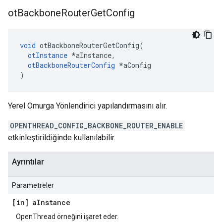
ot
Backbone
Router
Get
Config
void
 otBackboneRouterGetConfig
(
otInstance
*
aInstance
,
otBackboneRouterConfig
*
aConfig
)
Yerel Omurga Yönlendirici yapılandırmasını alır.
OPENTHREAD_CONFIG_BACKBONE_ROUTER_ENABLE
etkinleştirildiğinde kullanılabilir.
Ayrıntılar
Parametreler
[in] a
Instance
OpenThread örneğini işaret eder.