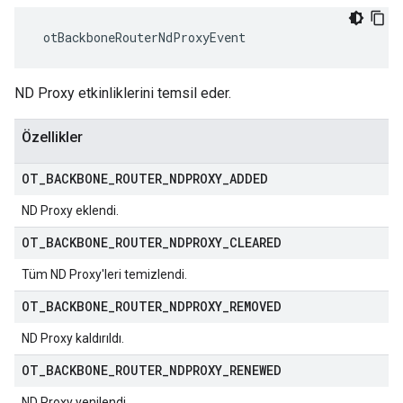
 otBackboneRouterNdProxyEvent
ND Proxy etkinliklerini temsil eder.
Özellikler
OT
_
BACKBONE
_
ROUTER
_
NDPROXY
_
ADDED
ND Proxy eklendi.
OT
_
BACKBONE
_
ROUTER
_
NDPROXY
_
CLEARED
Tüm ND Proxy'leri temizlendi.
OT
_
BACKBONE
_
ROUTER
_
NDPROXY
_
REMOVED
ND Proxy kaldırıldı.
OT
_
BACKBONE
_
ROUTER
_
NDPROXY
_
RENEWED
ND Proxy yenilendi.