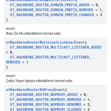
OT
_
BACKBONE
_
ROUTER
_
DOMAIN
_
PREFIX
_
ADDED
= 0
,
OT
_
BACKBONE
_
ROUTER
_
DOMAIN
_
PREFIX
_
REMOVED
= 1
,
OT
_
BACKBONE
_
ROUTER
_
DOMAIN
_
PREFIX
_
CHANGED
= 2
}
enum
Alan Ön Eki etkinliklerini temsil eder.
ot
Backbone
Router
Multicast
Listener
Event
{
OT
_
BACKBONE
_
ROUTER
_
MULTICAST
_
LISTENER
_
ADDED
= 0
,
OT
_
BACKBONE
_
ROUTER
_
MULTICAST
_
LISTENER
_
REMOVED
= 1
}
enum
Çoklu Yayın İşleyici etkinliklerini temsil eder.
ot
Backbone
Router
Nd
Proxy
Event
{
OT
_
BACKBONE
_
ROUTER
_
NDPROXY
_
ADDED
= 0
,
OT
_
BACKBONE
_
ROUTER
_
NDPROXY
_
REMOVED
= 1
,
OT
_
BACKBONE
_
ROUTER
_
NDPROXY
_
RENEWED
= 2
,
OT
_
BACKBONE
_
ROUTER
_
NDPROXY
_
CLEARED
= 3