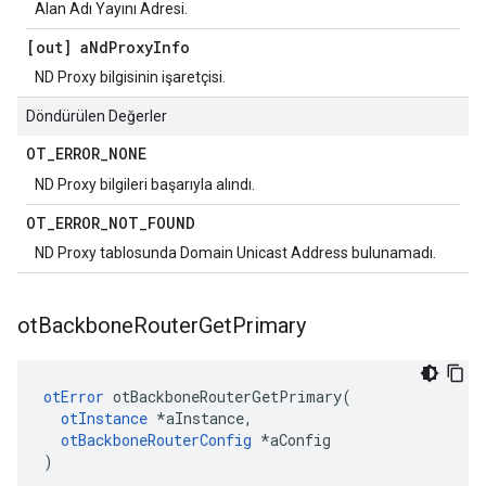
Alan Adı Yayını Adresi.
[out] a
Nd
Proxy
Info
ND Proxy bilgisinin işaretçisi.
Döndürülen Değerler
OT
_
ERROR
_
NONE
ND Proxy bilgileri başarıyla alındı.
OT
_
ERROR
_
NOT
_
FOUND
ND Proxy tablosunda Domain Unicast Address bulunamadı.
ot
Backbone
Router
Get
Primary
otError
 otBackboneRouterGetPrimary
(
otInstance
*
aInstance
,
otBackboneRouterConfig
*
aConfig
)