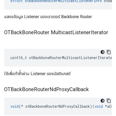
struct
otBackboneRouterMulticastListenerInfo
 otBac
แสดงข้อมูล Listener ของเราเตอร์ Backbone Router
OTBack
Bone
Router Multicast
Listener
Iterator
uint16_t otBackboneRouterMulticastListenerIterator
ใช้เพื่อทําซ้ําผ่าน Listener ของมัลติแคสต์
OTBack
Bone
Router
Nd
Proxy
Callback
void
(*
 otBackboneRouterNdProxyCallback
)(
void
*
aCon