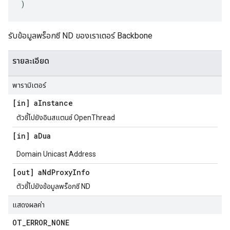
)
รับข้อมูลพร็อกซี ND ของเราเตอร์ Backbone
รายละเอียด
พารามิเตอร์
[in] a
Instance
ตัวชี้ไปยังอินสแตนซ์ OpenThread
[in] a
Dua
Domain Unicast Address
[out] a
Nd
Proxy
Info
ตัวชี้ไปยังข้อมูลพร็อกซี ND
แสดงผลค่า
OT
_
ERROR
_
NONE