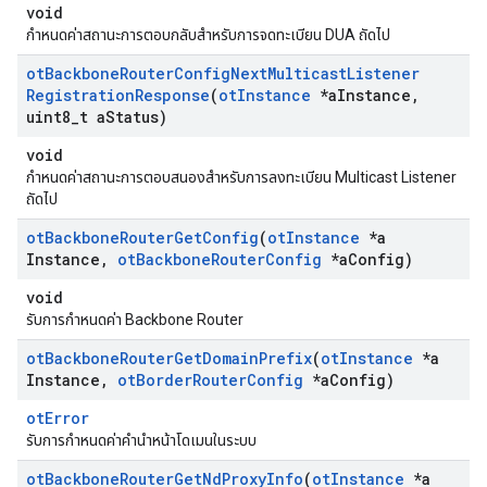
void
กําหนดค่าสถานะการตอบกลับสําหรับการจดทะเบียน DUA ถัดไป
ot
Backbone
Router
Config
Next
Multicast
Listener
Registration
Response
(
ot
Instance
*a
Instance
,
uint8
_
t a
Status)
void
กําหนดค่าสถานะการตอบสนองสําหรับการลงทะเบียน Multicast Listener
ถัดไป
ot
Backbone
Router
Get
Config
(
ot
Instance
*a
Instance
,
ot
Backbone
Router
Config
*a
Config)
void
รับการกําหนดค่า Backbone Router
ot
Backbone
Router
Get
Domain
Prefix
(
ot
Instance
*a
Instance
,
ot
Border
Router
Config
*a
Config)
otError
รับการกําหนดค่าคํานําหน้าโดเมนในระบบ
ot
Backbone
Router
Get
Nd
Proxy
Info
(
ot
Instance
*a