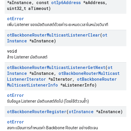
*a
Instance
,
const
ot
Ip6Address
*a
Address
,
uint32
_
t a
Timeout)
otError
เพิ่ม Listener ของมัลติแคสต์ด้วยค่าระยะหมดเวลาในหน่วยวินาที
ot
Backbone
Router
Multicast
Listener
Clear
(
ot
Instance
*a
Instance)
void
ล้าง Listener มัลติแคสต์
ot
Backbone
Router
Multicast
Listener
Get
Next
(
ot
Instance
*a
Instance
,
ot
Backbone
Router
Multicast
Listener
Iterator
*a
Iterator
,
ot
Backbone
Router
Multicast
Listener
Info
*a
Listener
Info)
otError
รับข้อมูล Listener มัลติแคสต์ถัดไป (โดยใช้ตัววนซ้ํา)
ot
Backbone
Router
Register
(
ot
Instance
*a
Instance)
otError
ลงทะเบียนการกําหนดค่า Backbone Router อย่างชัดเจน