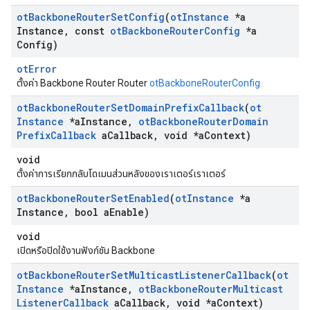
ot
Backbone
Router
Set
Config
(
ot
Instance
*a
Instance
,
const
ot
Backbone
Router
Config
*a
Config)
otError
ตั้งค่า Backbone Router Router
otBackboneRouterConfig
ot
Backbone
Router
Set
Domain
Prefix
Callback
(
ot
Instance
*a
Instance
,
ot
Backbone
Router
Domain
Prefix
Callback
a
Callback
,
void *a
Context)
void
ตั้งค่าการเรียกกลับโดเมนส่วนหลังของเราเตอร์เราเตอร์
ot
Backbone
Router
Set
Enabled
(
ot
Instance
*a
Instance
,
bool a
Enable)
void
เปิดหรือปิดใช้งานฟังก์ชัน Backbone
ot
Backbone
Router
Set
Multicast
Listener
Callback
(
ot
Instance
*a
Instance
,
ot
Backbone
Router
Multicast
Listener
Callback
a
Callback
,
void *a
Context)