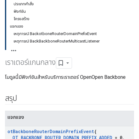
ประเภทคําสั่ง
ฟังก์ชัน
โครงสร้าง
แจกแจง
เหตุการณ์ BackotboneRouterDomainPrefixEvent
เหตุการณ์ BackBackboneRouterMulticastListener
เราเตอร์แกนกลาง
โมดูลนี้มีฟังก์ชันสําหรับบริการเราเตอร์ OpenOpen Backbone
สรุป
แจกแจง
ot
Backbone
Router
Domain
Prefix
Event
{
OT
_
BACKBONE
_
ROUTER
_
DOMAIN
_
PREFIX
_
ADDED
= 0
,