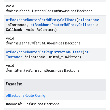
void
ตั้งค่าการเรียกกลับ Listener มัลติคาสต์ของเราเตอร์ Backbone
ot
Backbone
Router
Set
Nd
Proxy
Callback
(
ot
Instance
*a
Instance
,
ot
Backbone
Router
Nd
Proxy
Callback
a
Callback
,
void *a
Context)
void
ตั้งค่าการเรียกกลับพร็อกซี ND ของเราเตอร์ Backbone
ot
Backbone
Router
Set
Registration
Jitter
(
ot
Instance
*a
Instance
,
uint8
_
t a
Jitter)
void
ตั้งค่า Jitter สําหรับการลงทะเบียนเราเตอร์ Backbone
โครงสร้าง
otBackboneRouterConfig
แสดงการกําหนดค่าเราเตอร์ Backbone