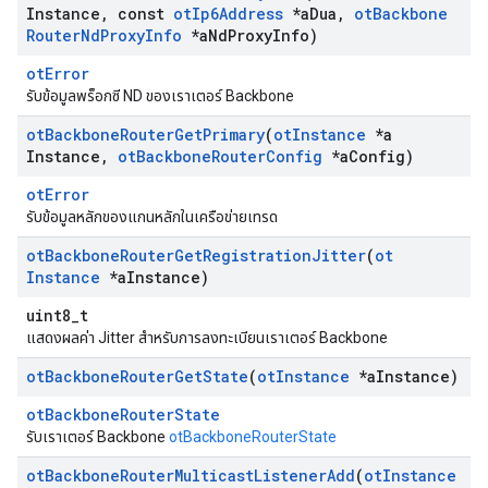
Instance
,
const
ot
Ip6Address
*a
Dua
,
ot
Backbone
Router
Nd
Proxy
Info
*a
Nd
Proxy
Info)
otError
รับข้อมูลพร็อกซี ND ของเราเตอร์ Backbone
ot
Backbone
Router
Get
Primary
(
ot
Instance
*a
Instance
,
ot
Backbone
Router
Config
*a
Config)
otError
รับข้อมูลหลักของแกนหลักในเครือข่ายเทรด
ot
Backbone
Router
Get
Registration
Jitter
(
ot
Instance
*a
Instance)
uint8_t
แสดงผลค่า Jitter สําหรับการลงทะเบียนเราเตอร์ Backbone
ot
Backbone
Router
Get
State
(
ot
Instance
*a
Instance)
otBackboneRouterState
รับเราเตอร์ Backbone
otBackboneRouterState
ot
Backbone
Router
Multicast
Listener
Add
(
ot
Instance