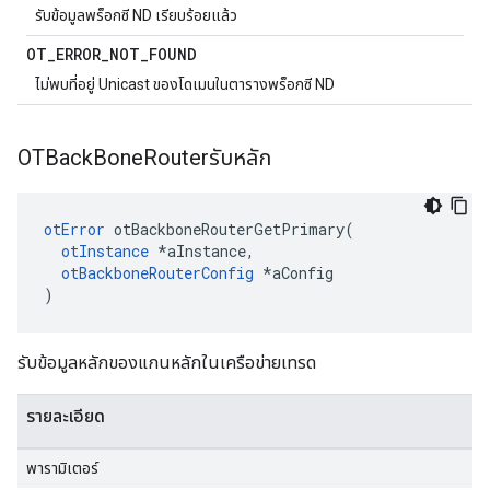
รับข้อมูลพร็อกซี ND เรียบร้อยแล้ว
OT
_
ERROR
_
NOT
_
FOUND
ไม่พบที่อยู่ Unicast ของโดเมนในตารางพร็อกซี ND
OTBack
Bone
Routerรับหลัก
otError
 otBackboneRouterGetPrimary
(
otInstance
*
aInstance
,
otBackboneRouterConfig
*
aConfig
)
รับข้อมูลหลักของแกนหลักในเครือข่ายเทรด
รายละเอียด
พารามิเตอร์