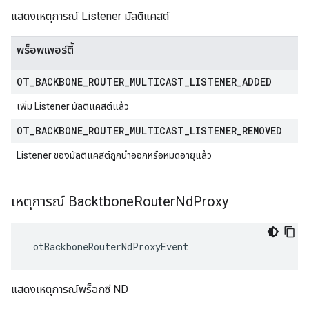
แสดงเหตุการณ์ Listener มัลติแคสต์
พร็อพเพอร์ตี้
OT
_
BACKBONE
_
ROUTER
_
MULTICAST
_
LISTENER
_
ADDED
เพิ่ม Listener มัลติแคสต์แล้ว
OT
_
BACKBONE
_
ROUTER
_
MULTICAST
_
LISTENER
_
REMOVED
Listener ของมัลติแคสต์ถูกนําออกหรือหมดอายุแล้ว
เหตุการณ์ Backtbone
Router
Nd
Proxy
 otBackboneRouterNdProxyEvent
แสดงเหตุการณ์พร็อกซี ND