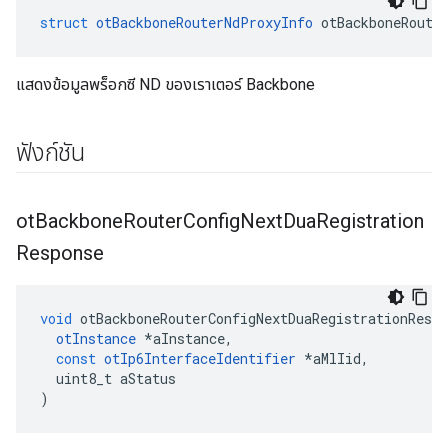
struct
otBackboneRouterNdProxyInfo
 otBackboneRoute
แสดงข้อมูลพร็อกซี ND ของเราเตอร์ Backbone
ฟังก์ชัน
ot
Backbone
Router
Config
Next
Dua
Registration
Response
void
 otBackboneRouterConfigNextDuaRegistrationRespo
otInstance
*
aInstance
,
const
otIp6InterfaceIdentifier
*
aMlIid
,
  uint8_t aStatus
)