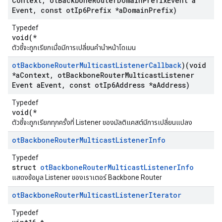
Context
,
ot
Backbone
Router
Domain
Prefix
Event a
Event
,
const ot
Ip6Prefix *a
Domain
Prefix)
Typedef
void(*
ตัวชี้จะถูกเรียกเมื่อมีการเปลี่ยนคํานําหน้าโดเมน
ot
Backbone
Router
Multicast
Listener
Callback
)(void
*a
Context
,
ot
Backbone
Router
Multicast
Listener
Event a
Event
,
const ot
Ip6Address *a
Address)
Typedef
void(*
ตัวชี้จะถูกเรียกทุกครั้งที่ Listener ของมัลติแคสต์มีการเปลี่ยนแปลง
ot
Backbone
Router
Multicast
Listener
Info
Typedef
struct
otBackboneRouterMulticastListenerInfo
แสดงข้อมูล Listener ของเราเตอร์ Backbone Router
ot
Backbone
Router
Multicast
Listener
Iterator
Typedef