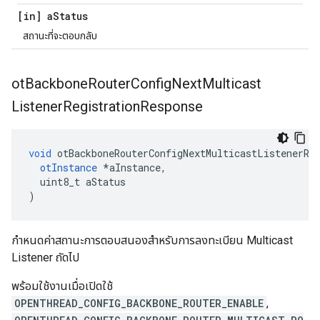
[in] a
Status
สถานะที่จะตอบกลับ
ot
Backbone
Router
Config
Next
Multicast
Listener
Registration
Response
void
 otBackboneRouterConfigNextMulticastListenerRe
otInstance
*
aInstance
,
  uint8_t aStatus
)
กําหนดค่าสถานะการตอบสนองสําหรับการลงทะเบียน Multicast
Listener ถัดไป
พร้อมใช้งานเมื่อเปิดใช้
OPENTHREAD_CONFIG_BACKBONE_ROUTER_ENABLE
,