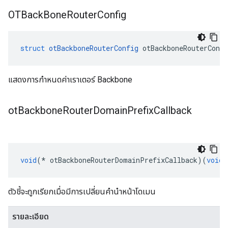
OTBack
Bone
Router
Config
struct
otBackboneRouterConfig
 otBackboneRouterConfi
แสดงการกําหนดค่าเราเตอร์ Backbone
ot
Backbone
Router
Domain
Prefix
Callback
void
(*
 otBackboneRouterDomainPrefixCallback
)(
void
ตัวชี้จะถูกเรียกเมื่อมีการเปลี่ยนคํานําหน้าโดเมน
รายละเอียด