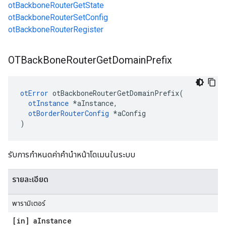
otBackboneRouterGetState
otBackboneRouterSetConfig
otBackboneRouterRegister
OTBack
Bone
Router
Get
Domain
Prefix
otError
 otBackboneRouterGetDomainPrefix
(
otInstance
*
aInstance
,
otBorderRouterConfig
*
aConfig
)
รับการกําหนดค่าคํานําหน้าโดเมนในระบบ
รายละเอียด
พารามิเตอร์
[in] a
Instance