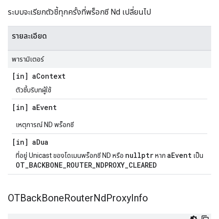
ระบบจะเรียกตัวชี้ทุกครั้งที่พร็อกซี Nd เปลี่ยนไป
รายละเอียด
พารามิเตอร์
[in] a
Context
ตัวชี้บริบทผู้ใช้
[in] a
Event
เหตุการณ์ ND พร็อกซี
[in] a
Dua
nullptr
aEvent
ที่อยู่ Unicast ของโดเมนพร็อกซี ND หรือ
หาก
เป็น
OT_BACKBONE_ROUTER_NDPROXY_CLEARED
OTBack
Bone
Router
Nd
Proxy
Info