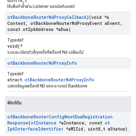
uint16_t
ใช้เพื่อทําซ้ําผ่าน Listener ของมัลติแคสต์
ot
Backbone
Router
Nd
Proxy
Callback
)(void *a
Context
,
ot
Backbone
Router
Nd
Proxy
Event a
Event
,
const ot
Ip6Address *a
Dua)
Typedef
void(*
ระบบจะเรียกตัวชี้ทุกครั้งที่พร็อกซี Nd เปลี่ยนไป
ot
Backbone
Router
Nd
Proxy
Info
Typedef
struct
otBackboneRouterNdProxyInfo
แสดงข้อมูลพร็อกซี ND ของเราเตอร์ Backbone
ฟังก์ชัน
ot
Backbone
Router
Config
Next
Dua
Registration
Response
(
ot
Instance
*a
Instance
,
const
ot
Ip6Interface
Identifier
*a
Ml
Iid
,
uint8
_
t a
Status)