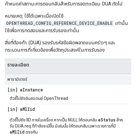
กําหนดค่าสถานะการตอบกลับสําหรับการจดทะเบียน DUA ถัดไป
หมายเหตุ: ใช้ได้เฉพาะเมื่อเปิดใช้
OPENTHREAD_CONFIG_REFERENCE_DEVICE_ENABLE
เท่านั้น
ใช้เพื่อการทดสอบและการรับรองเท่านั้น
สิ่งที่ต้องทํา: (DUA) รองรับรหัสข้อผิดพลาดแบบคร่าวๆ และ
กระบวนการที่เกี่ยวข้องเพื่อวัตถุประสงค์ในการรับรอง
รายละเอียด
พารามิเตอร์
[in] a
Instance
ตัวชี้ไปยังอินสแตนซ์ OpenThread
[in] a
Ml
Iid
aStatus
ตัวชี้ไปยัง IID ภายในเครื่อง หากเป็น NULL ให้ตอบกลับ
สําห
รับ DUA.req ที่กําลังจะมีขึ้น มิเช่นนั้น ให้ตอบกลับเฉพาะรายการที่มี
aMlIid
ตรงกัน