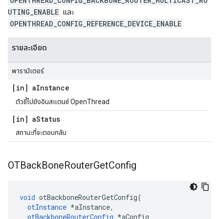
OPENTHREAD_CONFIG_BACKBONE_ROUTER_MULTICAST_RO
UTING_ENABLE
และ
OPENTHREAD_CONFIG_REFERENCE_DEVICE_ENABLE
รายละเอียด
พารามิเตอร์
[in] a
Instance
ตัวชี้ไปยังอินสแตนซ์ OpenThread
[in] a
Status
สถานะที่จะตอบกลับ
OTBack
Bone
Router
Get
Config
void
 otBackboneRouterGetConfig
(
otInstance
*
aInstance
,
otBackboneRouterConfig
*
aConfig