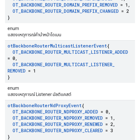
OT
_
BACKBONE
_
ROUTER
_
DOMAIN
_
PREFIX
_
REMOVED
= 1
,
OT
_
BACKBONE
_
ROUTER
_
DOMAIN
_
PREFIX
_
CHANGED
= 2
}
enum
แสดงเหตุการณ์คํานําหน้าโดเมน
ot
Backbone
Router
Multicast
Listener
Event
{
OT
_
BACKBONE
_
ROUTER
_
MULTICAST
_
LISTENER
_
ADDED
= 0
,
OT
_
BACKBONE
_
ROUTER
_
MULTICAST
_
LISTENER
_
REMOVED
= 1
}
enum
แสดงเหตุการณ์ Listener มัลติแคสต์
ot
Backbone
Router
Nd
Proxy
Event
{
OT
_
BACKBONE
_
ROUTER
_
NDPROXY
_
ADDED
= 0
,
OT
_
BACKBONE
_
ROUTER
_
NDPROXY
_
REMOVED
= 1
,
OT
_
BACKBONE
_
ROUTER
_
NDPROXY
_
RENEWED
= 2
,
OT
_
BACKBONE
_
ROUTER
_
NDPROXY
_
CLEARED
= 3
}