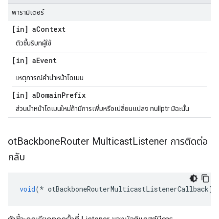
พารามิเตอร์
[in] a
Context
ตัวชี้บริบทผู้ใช้
[in] a
Event
เหตุการณ์คํานําหน้าโดเมน
[in] a
Domain
Prefix
ส่วนนําหน้าโดเมนใหม่ถ้ามีการเพิ่มหรือเปลี่ยนแปลง nullptr มิฉะนั้น
ot
Backbone
Router Multicast
Listener การติดต่อ
กลับ
void
(*
 otBackboneRouterMulticastListenerCallback
)(