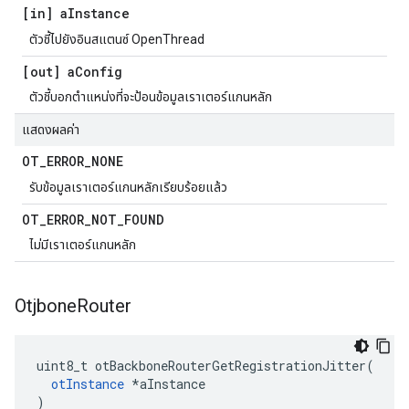
[in] a
Instance
ตัวชี้ไปยังอินสแตนซ์ OpenThread
[out] a
Config
ตัวชี้บอกตําแหน่งที่จะป้อนข้อมูลเราเตอร์แกนหลัก
แสดงผลค่า
OT
_
ERROR
_
NONE
รับข้อมูลเราเตอร์แกนหลักเรียบร้อยแล้ว
OT
_
ERROR
_
NOT
_
FOUND
ไม่มีเราเตอร์แกนหลัก
Otjbone
Router
uint8_t otBackboneRouterGetRegistrationJitter
(
otInstance
*
aInstance
)