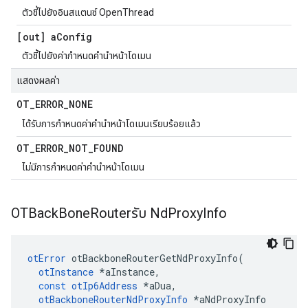
ตัวชี้ไปยังอินสแตนซ์ OpenThread
[out] a
Config
ตัวชี้ไปยังค่ากําหนดคํานําหน้าโดเมน
แสดงผลค่า
OT
_
ERROR
_
NONE
ได้รับการกําหนดค่าคํานําหน้าโดเมนเรียบร้อยแล้ว
OT
_
ERROR
_
NOT
_
FOUND
ไม่มีการกําหนดค่าคํานําหน้าโดเมน
OTBack
Bone
Routerรับ Nd
Proxy
Info
otError
 otBackboneRouterGetNdProxyInfo
(
otInstance
*
aInstance
,
const
otIp6Address
*
aDua
,
otBackboneRouterNdProxyInfo
*
aNdProxyInfo