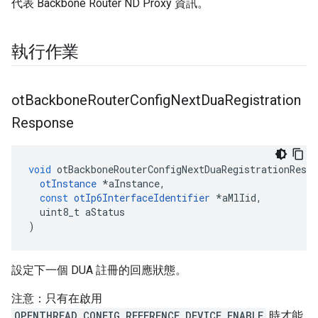
代表 Backbone Router ND Proxy 資訊。
執行作業
ot
Backbone
Router
Config
Next
Dua
Registration
Response
void
 otBackboneRouterConfigNextDuaRegistrationRespo
otInstance
*
aInstance
,
const
otIp6InterfaceIdentifier
*
aMlIid
,
  uint8_t aStatus
)
設定下一個 DUA 註冊的回應狀態。
注意：只有在啟用
OPENTHREAD_CONFIG_REFERENCE_DEVICE_ENABLE
時才能