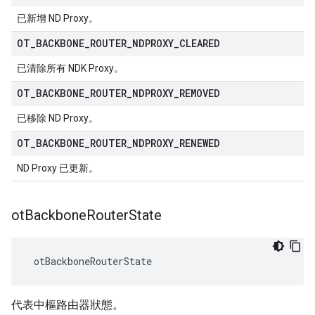
已新增 ND Proxy。
OT
_
BACKBONE
_
ROUTER
_
NDPROXY
_
CLEARED
已清除所有 NDK Proxy。
OT
_
BACKBONE
_
ROUTER
_
NDPROXY
_
REMOVED
已移除 ND Proxy。
OT
_
BACKBONE
_
ROUTER
_
NDPROXY
_
RENEWED
ND Proxy 已更新。
ot
Backbone
Router
State
 otBackboneRouterState
代表中樞路由器狀態。