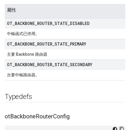
屬性
OT
_
BACKBONE
_
ROUTER
_
STATE
_
DISABLED
中樞函式已停用。
OT
_
BACKBONE
_
ROUTER
_
STATE
_
PRIMARY
主要 Backbone 路由器
OT
_
BACKBONE
_
ROUTER
_
STATE
_
SECONDARY
次要中樞路由器。
Typedefs
ot
Backbone
Router
Config