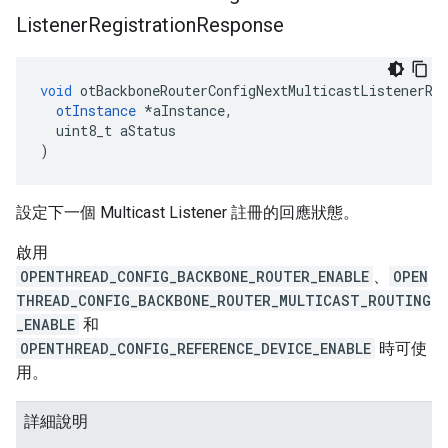
Listener
Registration
Response
void
 otBackboneRouterConfigNextMulticastListenerRe
otInstance
*
aInstance
,
  uint8_t aStatus
)
設定下一個 Multicast Listener 註冊的回應狀態。
啟用
OPENTHREAD_CONFIG_BACKBONE_ROUTER_ENABLE
、
OPEN
THREAD_CONFIG_BACKBONE_ROUTER_MULTICAST_ROUTING
_ENABLE
和
OPENTHREAD_CONFIG_REFERENCE_DEVICE_ENABLE
時可使
用。
詳細說明