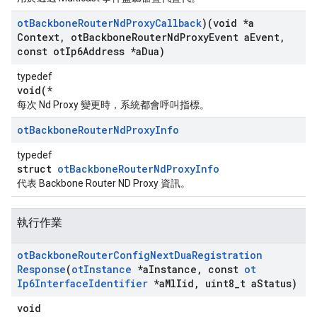
ot
Backbone
Router
Nd
Proxy
Callback
)(void *a
Context
,
ot
Backbone
Router
Nd
Proxy
Event a
Event
,
const ot
Ip6Address *a
Dua)
typedef
void(*
每次 Nd Proxy 變更時，系統都會呼叫指標。
ot
Backbone
Router
Nd
Proxy
Info
typedef
struct
otBackboneRouterNdProxyInfo
代表 Backbone Router ND Proxy 資訊。
執行作業
ot
Backbone
Router
Config
Next
Dua
Registration
Response
(
ot
Instance
*a
Instance
,
const
ot
Ip6Interface
Identifier
*a
Ml
Iid
,
uint8
_
t a
Status)
void