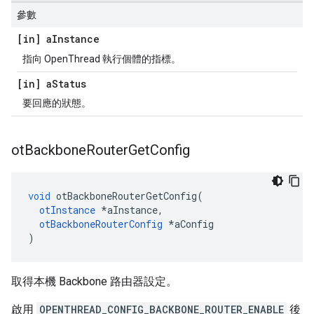
參數
[in] a
Instance
指向 OpenThread 執行個體的指標。
[in] a
Status
要回應的狀態。
ot
Backbone
Router
Get
Config
void
 otBackboneRouterGetConfig
(
otInstance
*
aInstance
,
otBackboneRouterConfig
*
aConfig
)
取得本機 Backbone 路由器設定。
啟用
OPENTHREAD_CONFIG_BACKBONE_ROUTER_ENABLE
後