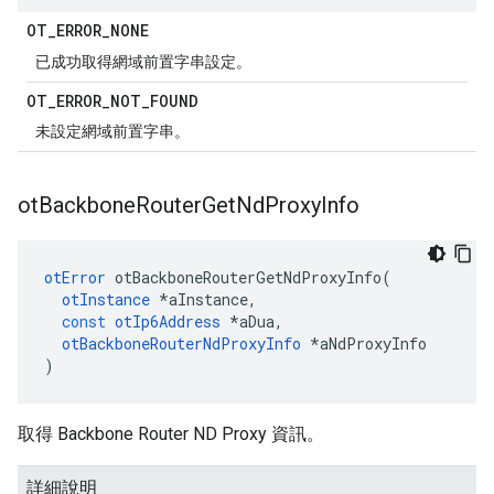
OT
_
ERROR
_
NONE
已成功取得網域前置字串設定。
OT
_
ERROR
_
NOT
_
FOUND
未設定網域前置字串。
ot
Backbone
Router
Get
Nd
Proxy
Info
otError
 otBackboneRouterGetNdProxyInfo
(
otInstance
*
aInstance
,
const
otIp6Address
*
aDua
,
otBackboneRouterNdProxyInfo
*
aNdProxyInfo
)
取得 Backbone Router ND Proxy 資訊。
詳細說明