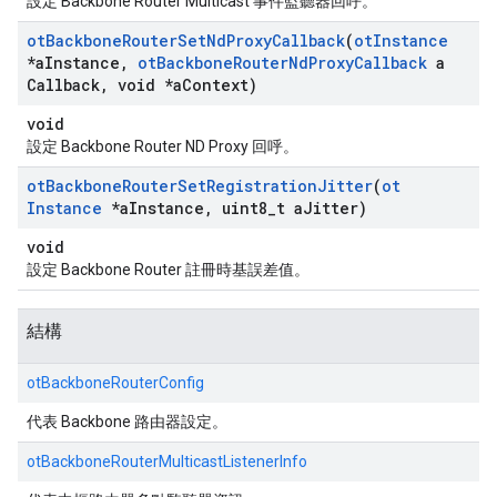
設定 Backbone Router Multicast 事件監聽器回呼。
ot
Backbone
Router
Set
Nd
Proxy
Callback
(
ot
Instance
*a
Instance
,
ot
Backbone
Router
Nd
Proxy
Callback
a
Callback
,
void *a
Context)
void
設定 Backbone Router ND Proxy 回呼。
ot
Backbone
Router
Set
Registration
Jitter
(
ot
Instance
*a
Instance
,
uint8
_
t a
Jitter)
void
設定 Backbone Router 註冊時基誤差值。
結構
otBackboneRouterConfig
代表 Backbone 路由器設定。
otBackboneRouterMulticastListenerInfo