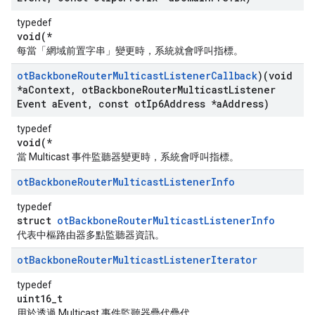
typedef
void(*
每當「網域前置字串」變更時，系統就會呼叫指標。
ot
Backbone
Router
Multicast
Listener
Callback
)(void
*a
Context
,
ot
Backbone
Router
Multicast
Listener
Event a
Event
,
const ot
Ip6Address *a
Address)
typedef
void(*
當 Multicast 事件監聽器變更時，系統會呼叫指標。
ot
Backbone
Router
Multicast
Listener
Info
typedef
struct
otBackboneRouterMulticastListenerInfo
代表中樞路由器多點監聽器資訊。
ot
Backbone
Router
Multicast
Listener
Iterator
typedef
uint16_t
用於透過 Multicast 事件監聽器疊代疊代。