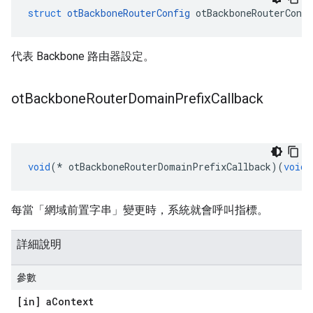
struct
otBackboneRouterConfig
 otBackboneRouterConfi
代表 Backbone 路由器設定。
ot
Backbone
Router
Domain
Prefix
Callback
void
(*
 otBackboneRouterDomainPrefixCallback
)(
void
每當「網域前置字串」變更時，系統就會呼叫指標。
詳細說明
參數
[in] a
Context