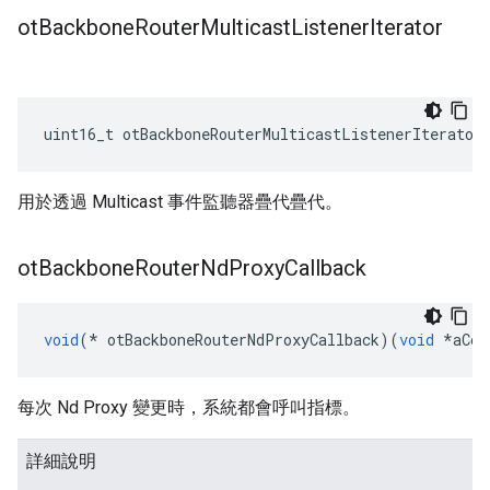
ot
Backbone
Router
Multicast
Listener
Iterator
uint16_t otBackboneRouterMulticastListenerIterator
用於透過 Multicast 事件監聽器疊代疊代。
ot
Backbone
Router
Nd
Proxy
Callback
void
(*
 otBackboneRouterNdProxyCallback
)(
void
*
aCon
每次 Nd Proxy 變更時，系統都會呼叫指標。
詳細說明