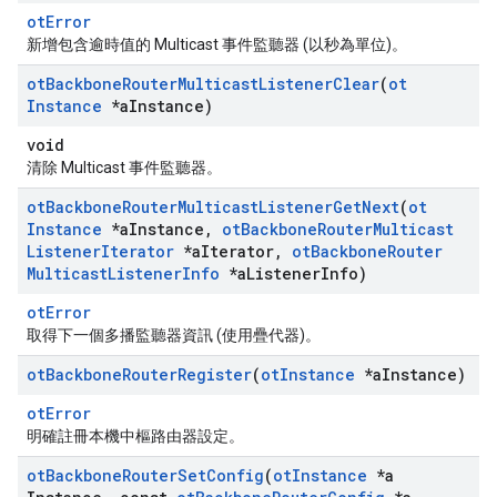
otError
新增包含逾時值的 Multicast 事件監聽器 (以秒為單位)。
ot
Backbone
Router
Multicast
Listener
Clear
(
ot
Instance
*a
Instance)
void
清除 Multicast 事件監聽器。
ot
Backbone
Router
Multicast
Listener
Get
Next
(
ot
Instance
*a
Instance
,
ot
Backbone
Router
Multicast
Listener
Iterator
*a
Iterator
,
ot
Backbone
Router
Multicast
Listener
Info
*a
Listener
Info)
otError
取得下一個多播監聽器資訊 (使用疊代器)。
ot
Backbone
Router
Register
(
ot
Instance
*a
Instance)
otError
明確註冊本機中樞路由器設定。
ot
Backbone
Router
Set
Config
(
ot
Instance
*a