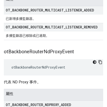
OT
_
BACKBONE
_
ROUTER
_
MULTICAST
_
LISTENER
_
ADDED
已新增多播監聽器。
OT
_
BACKBONE
_
ROUTER
_
MULTICAST
_
LISTENER
_
REMOVED
多播監聽器已移除或已過期。
ot
Backbone
Router
Nd
Proxy
Event
 otBackboneRouterNdProxyEvent
代表 ND Proxy 事件。
屬性
OT
_
BACKBONE
_
ROUTER
_
NDPROXY
_
ADDED