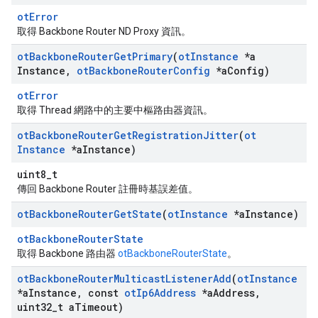
otError
取得 Backbone Router ND Proxy 資訊。
ot
Backbone
Router
Get
Primary
(
ot
Instance
*a
Instance
,
ot
Backbone
Router
Config
*a
Config)
otError
取得 Thread 網路中的主要中樞路由器資訊。
ot
Backbone
Router
Get
Registration
Jitter
(
ot
Instance
*a
Instance)
uint8_t
傳回 Backbone Router 註冊時基誤差值。
ot
Backbone
Router
Get
State
(
ot
Instance
*a
Instance)
otBackboneRouterState
取得 Backbone 路由器
otBackboneRouterState
。
ot
Backbone
Router
Multicast
Listener
Add
(
ot
Instance
*a
Instance
,
const
ot
Ip6Address
*a
Address
,
uint32
_
t a
Timeout)