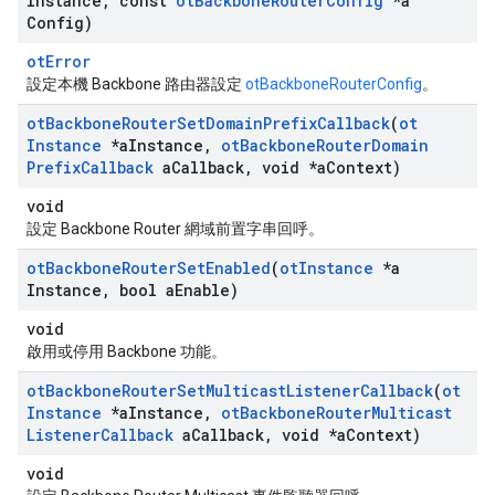
Instance
,
const
ot
Backbone
Router
Config
*a
Config)
otError
設定本機 Backbone 路由器設定
otBackboneRouterConfig
。
ot
Backbone
Router
Set
Domain
Prefix
Callback
(
ot
Instance
*a
Instance
,
ot
Backbone
Router
Domain
Prefix
Callback
a
Callback
,
void *a
Context)
void
設定 Backbone Router 網域前置字串回呼。
ot
Backbone
Router
Set
Enabled
(
ot
Instance
*a
Instance
,
bool a
Enable)
void
啟用或停用 Backbone 功能。
ot
Backbone
Router
Set
Multicast
Listener
Callback
(
ot
Instance
*a
Instance
,
ot
Backbone
Router
Multicast
Listener
Callback
a
Callback
,
void *a
Context)
void