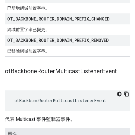
已新增網域前置字串。
OT
_
BACKBONE
_
ROUTER
_
DOMAIN
_
PREFIX
_
CHANGED
網域前置字串已變更。
OT
_
BACKBONE
_
ROUTER
_
DOMAIN
_
PREFIX
_
REMOVED
已移除網域前置字串。
ot
Backbone
Router
Multicast
Listener
Event
 otBackboneRouterMulticastListenerEvent
代表 Multicast 事件監聽器事件。
屬性