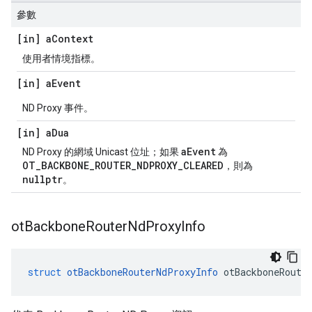
參數
[in] a
Context
使用者情境指標。
[in] a
Event
ND Proxy 事件。
[in] a
Dua
aEvent
ND Proxy 的網域 Unicast 位址；如果
為
OT_BACKBONE_ROUTER_NDPROXY_CLEARED
，則為
nullptr
。
ot
Backbone
Router
Nd
Proxy
Info
struct
otBackboneRouterNdProxyInfo
 otBackboneRoute