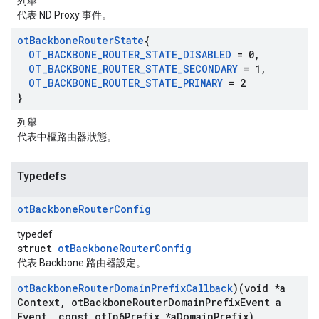
列舉
代表 ND Proxy 事件。
ot
Backbone
Router
State
{
OT
_
BACKBONE
_
ROUTER
_
STATE
_
DISABLED
= 0
,
OT
_
BACKBONE
_
ROUTER
_
STATE
_
SECONDARY
= 1
,
OT
_
BACKBONE
_
ROUTER
_
STATE
_
PRIMARY
= 2
}
列舉
代表中樞路由器狀態。
Typedefs
ot
Backbone
Router
Config
typedef
struct
otBackboneRouterConfig
代表 Backbone 路由器設定。
ot
Backbone
Router
Domain
Prefix
Callback
)(void *a
Context
,
ot
Backbone
Router
Domain
Prefix
Event a
Event
,
const ot
Ip6Prefix *a
Domain
Prefix)