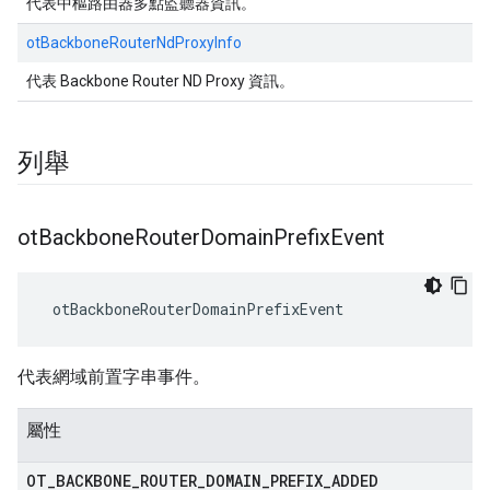
代表中樞路由器多點監聽器資訊。
otBackboneRouterNdProxyInfo
代表 Backbone Router ND Proxy 資訊。
列舉
ot
Backbone
Router
Domain
Prefix
Event
 otBackboneRouterDomainPrefixEvent
代表網域前置字串事件。
屬性
OT
_
BACKBONE
_
ROUTER
_
DOMAIN
_
PREFIX
_
ADDED