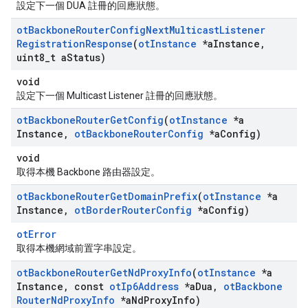
設定下一個 DUA 註冊的回應狀態。
ot
Backbone
Router
Config
Next
Multicast
Listener
Registration
Response
(
ot
Instance
*a
Instance
,
uint8
_
t a
Status)
void
設定下一個 Multicast Listener 註冊的回應狀態。
ot
Backbone
Router
Get
Config
(
ot
Instance
*a
Instance
,
ot
Backbone
Router
Config
*a
Config)
void
取得本機 Backbone 路由器設定。
ot
Backbone
Router
Get
Domain
Prefix
(
ot
Instance
*a
Instance
,
ot
Border
Router
Config
*a
Config)
otError
取得本機網域前置字串設定。
ot
Backbone
Router
Get
Nd
Proxy
Info
(
ot
Instance
*a
Instance
,
const
ot
Ip6Address
*a
Dua
,
ot
Backbone
Router
Nd
Proxy
Info
*a
Nd
Proxy
Info)