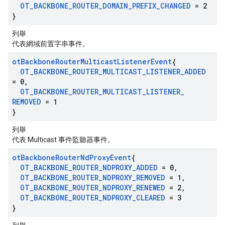
OT
_
BACKBONE
_
ROUTER
_
DOMAIN
_
PREFIX
_
CHANGED
= 2
}
列舉
代表網域前置字串事件。
ot
Backbone
Router
Multicast
Listener
Event
{
OT
_
BACKBONE
_
ROUTER
_
MULTICAST
_
LISTENER
_
ADDED
= 0
,
OT
_
BACKBONE
_
ROUTER
_
MULTICAST
_
LISTENER
_
REMOVED
= 1
}
列舉
代表 Multicast 事件監聽器事件。
ot
Backbone
Router
Nd
Proxy
Event
{
OT
_
BACKBONE
_
ROUTER
_
NDPROXY
_
ADDED
= 0
,
OT
_
BACKBONE
_
ROUTER
_
NDPROXY
_
REMOVED
= 1
,
OT
_
BACKBONE
_
ROUTER
_
NDPROXY
_
RENEWED
= 2
,
OT
_
BACKBONE
_
ROUTER
_
NDPROXY
_
CLEARED
= 3
}