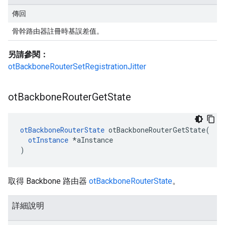
傳回
骨幹路由器註冊時基誤差值。
另請參閱：
otBackboneRouterSetRegistrationJitter
ot
Backbone
Router
Get
State
otBackboneRouterState
 otBackboneRouterGetState
(
otInstance
*
aInstance
)
取得 Backbone 路由器
otBackboneRouterState
。
詳細說明