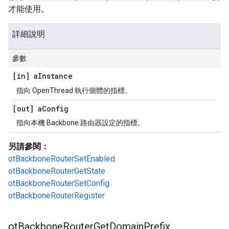
才能使用。
詳細說明
參數
[in] a
Instance
指向 OpenThread 執行個體的指標。
[out] a
Config
指向本機 Backbone 路由器設定的指標。
另請參閱：
otBackboneRouterSetEnabled
otBackboneRouterGetState
otBackboneRouterSetConfig
otBackboneRouterRegister
ot
Backbone
Router
Get
Domain
Prefix