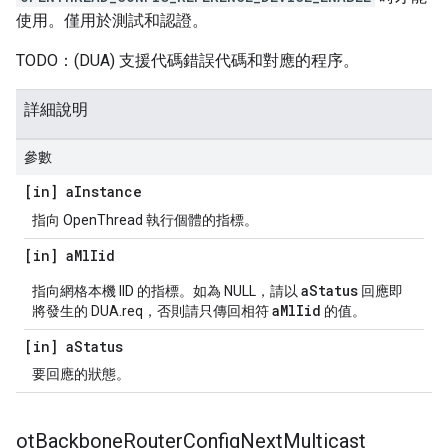
使用。僅用於測試和認證。
TODO：(DUA) 支援代碼錯誤代碼和對應的程序。
詳細說明
參數
[in] a
Instance
指向 OpenThread 執行個體的指標。
[in] a
Ml
Iid
aStatus
指向網格本機 IID 的指標。如為 NULL，請以
回應即
aMlIid
將發生的 DUA.req，否則請只傳回相符
的值。
[in] a
Status
要回應的狀態。
ot
Backbone
Router
Config
Next
Multicast