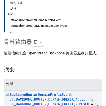
執行作業
結構
列舉
otBackboneRouterDomainPrefixEvent
otBackboneRouterMulticastListenerEvent
骨幹路由器
這個模組包含 OpenThread Backbone 路由器服務的函式。
摘要
列舉
ot
Backbone
Router
Domain
Prefix
Event
{
OT
_
BACKBONE
_
ROUTER
_
DOMAIN
_
PREFIX
_
ADDED
= 0
,
OT
_
BACKBONE
_
ROUTER
_
DOMAIN
_
PREFIX
_
REMOVED
= 1
,