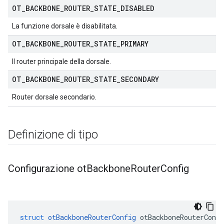
OT
_
BACKBONE
_
ROUTER
_
STATE
_
DISABLED
La funzione dorsale è disabilitata.
OT
_
BACKBONE
_
ROUTER
_
STATE
_
PRIMARY
Il router principale della dorsale.
OT
_
BACKBONE
_
ROUTER
_
STATE
_
SECONDARY
Router dorsale secondario.
Definizione di tipo
Configurazione ot
Backbone
Router
Config
struct
otBackboneRouterConfig
 otBackboneRouterConfi