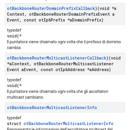
ot
Backbone
Router
Domain
Prefix
Callback
)(void *a
Context
,
ot
Backbone
Router
Domain
Prefix
Event a
Event
,
const ot
Ip6Prefix *a
Domain
Prefix)
typedef
void(*
Il puntatore viene chiamato ogni volta che il prefisso di dominio
cambia.
ot
Backbone
Router
Multicast
Listener
Callback
)(void
*a
Context
,
ot
Backbone
Router
Multicast
Listener
Event a
Event
,
const ot
Ip6Address *a
Address)
typedef
void(*
Il puntatore viene chiamato ogni volta che gli ascoltatori
multicast cambiano.
ot
Backbone
Router
Multicast
Listener
Info
typedef
struct
otBackboneRouterMulticastListenerInfo
Rappresenta le informazioni dell'ascoltatore multicast del