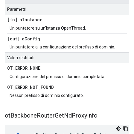
Parametri
[in] a
Instance
Un puntatore su un'istanza OpenThread.
[out] a
Config
Un puntatore alla configurazione del prefisso di dominio.
Valori restituiti
OT
_
ERROR
_
NONE
Configurazione del prefisso di dominio completata.
OT
_
ERROR
_
NOT
_
FOUND
Nessun prefisso di dominio configurato.
ot
Backbone
Router
Get
Nd
Proxy
Info