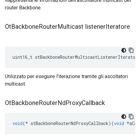
Rappresenta le informazioni dell'ascoltatore multicast del
router Backbone.
Ot
Backbone
Router
Multicast listener
Iteratore
uint16_t otBackboneRouterMulticastListenerIterator
Utilizzato per eseguire l'iterazione tramite gli ascoltatori
multicast.
Ot
Backbone
Router
Nd
Proxy
Callback
void
(*
 otBackboneRouterNdProxyCallback
)(
void
*
aCon