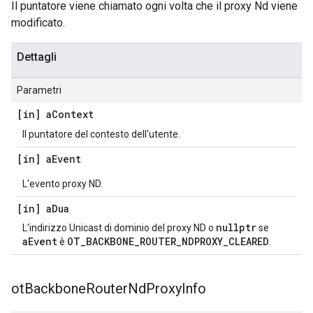
Il puntatore viene chiamato ogni volta che il proxy Nd viene
modificato.
Dettagli
Parametri
[in] a
Context
Il puntatore del contesto dell'utente.
[in] a
Event
L'evento proxy ND.
[in] a
Dua
nullptr
L'indirizzo Unicast di dominio del proxy ND o
se
aEvent
OT_BACKBONE_ROUTER_NDPROXY_CLEARED
è
.
ot
Backbone
Router
Nd
Proxy
Info