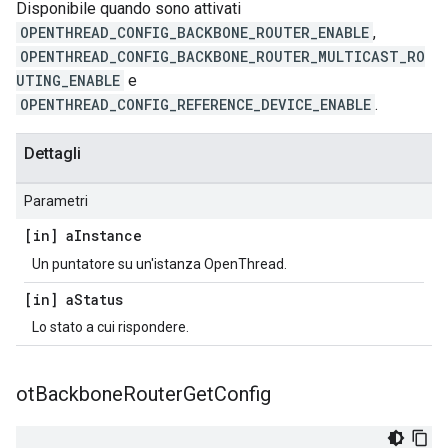
Disponibile quando sono attivati
OPENTHREAD_CONFIG_BACKBONE_ROUTER_ENABLE
,
OPENTHREAD_CONFIG_BACKBONE_ROUTER_MULTICAST_RO
UTING_ENABLE
e
OPENTHREAD_CONFIG_REFERENCE_DEVICE_ENABLE
.
Dettagli
Parametri
[in] a
Instance
Un puntatore su un'istanza OpenThread.
[in] a
Status
Lo stato a cui rispondere.
ot
Backbone
Router
Get
Config