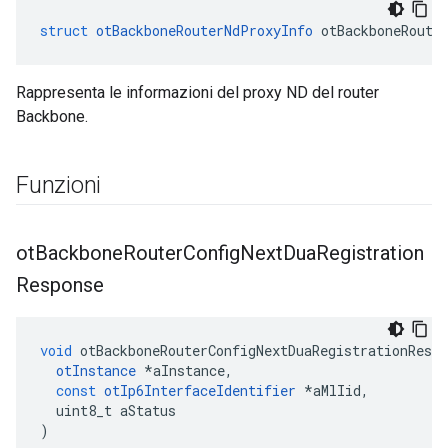
struct
otBackboneRouterNdProxyInfo
 otBackboneRoute
Rappresenta le informazioni del proxy ND del router
Backbone.
Funzioni
ot
Backbone
Router
Config
Next
Dua
Registration
Response
void
 otBackboneRouterConfigNextDuaRegistrationRespo
otInstance
*
aInstance
,
const
otIp6InterfaceIdentifier
*
aMlIid
,
  uint8_t aStatus
)