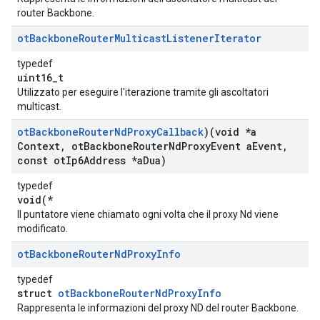
router Backbone.
ot
Backbone
Router
Multicast
Listener
Iterator
typedef
uint16_t
Utilizzato per eseguire l'iterazione tramite gli ascoltatori
multicast.
ot
Backbone
Router
Nd
Proxy
Callback
)(void *a
Context
,
ot
Backbone
Router
Nd
Proxy
Event a
Event
,
const ot
Ip6Address *a
Dua)
typedef
void(*
Il puntatore viene chiamato ogni volta che il proxy Nd viene
modificato.
ot
Backbone
Router
Nd
Proxy
Info
typedef
struct
otBackboneRouterNdProxyInfo
Rappresenta le informazioni del proxy ND del router Backbone.