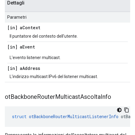
Dettagli
Parametri
[in] a
Context
Il puntatore del contesto dell'utente.
[in] a
Event
L'evento listener multicast.
[in] a
Address
L'indirizzo multicast IPv6 del listener multicast.
ot
Backbone
Router
Multicast
Ascolta
Info
struct
otBackboneRouterMulticastListenerInfo
 otBac