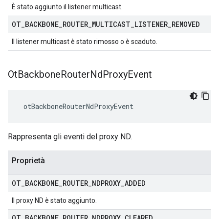
È stato aggiunto il listener multicast.
OT
_
BACKBONE
_
ROUTER
_
MULTICAST
_
LISTENER
_
REMOVED
Il listener multicast è stato rimosso o è scaduto.
Ot
Backbone
Router
Nd
Proxy
Event
 otBackboneRouterNdProxyEvent
Rappresenta gli eventi del proxy ND.
Proprietà
OT
_
BACKBONE
_
ROUTER
_
NDPROXY
_
ADDED
Il proxy ND è stato aggiunto.
OT
_
BACKBONE
_
ROUTER
_
NDPROXY
_
CLEARED