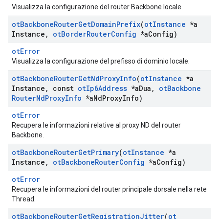
Visualizza la configurazione del router Backbone locale.
ot
Backbone
Router
Get
Domain
Prefix
(
ot
Instance
*a
Instance
,
ot
Border
Router
Config
*a
Config)
otError
Visualizza la configurazione del prefisso di dominio locale.
ot
Backbone
Router
Get
Nd
Proxy
Info
(
ot
Instance
*a
Instance
,
const
ot
Ip6Address
*a
Dua
,
ot
Backbone
Router
Nd
Proxy
Info
*a
Nd
Proxy
Info)
otError
Recupera le informazioni relative al proxy ND del router
Backbone.
ot
Backbone
Router
Get
Primary
(
ot
Instance
*a
Instance
,
ot
Backbone
Router
Config
*a
Config)
otError
Recupera le informazioni del router principale dorsale nella rete
Thread.
ot
Backbone
Router
Get
Registration
Jitter
(
ot