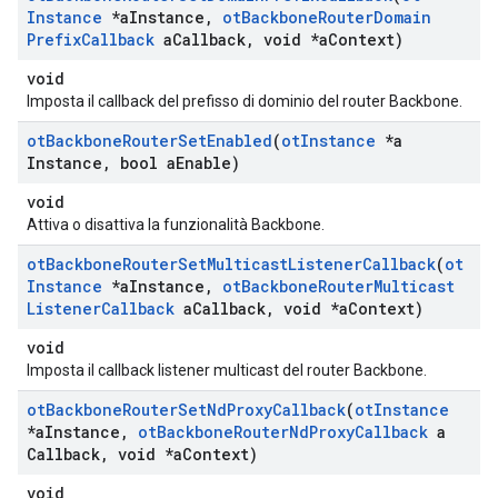
Instance
*a
Instance
,
ot
Backbone
Router
Domain
Prefix
Callback
a
Callback
,
void *a
Context)
void
Imposta il callback del prefisso di dominio del router Backbone.
ot
Backbone
Router
Set
Enabled
(
ot
Instance
*a
Instance
,
bool a
Enable)
void
Attiva o disattiva la funzionalità Backbone.
ot
Backbone
Router
Set
Multicast
Listener
Callback
(
ot
Instance
*a
Instance
,
ot
Backbone
Router
Multicast
Listener
Callback
a
Callback
,
void *a
Context)
void
Imposta il callback listener multicast del router Backbone.
ot
Backbone
Router
Set
Nd
Proxy
Callback
(
ot
Instance
*a
Instance
,
ot
Backbone
Router
Nd
Proxy
Callback
a
Callback
,
void *a
Context)
void