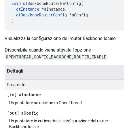
void
 otBackboneRouterGetConfig
(
otInstance
*
aInstance
,
otBackboneRouterConfig
*
aConfig
)
Visualizza la configurazione del router Backbone locale.
Disponibile quando viene attivata l'opzione
OPENTHREAD_CONFIG_BACKBONE_ROUTER_ENABLE
.
Dettagli
Parametri
[in] a
Instance
Un puntatore su un'istanza OpenThread.
[out] a
Config
Un puntatore in cui inserire la configurazione del router
Backbone locale.