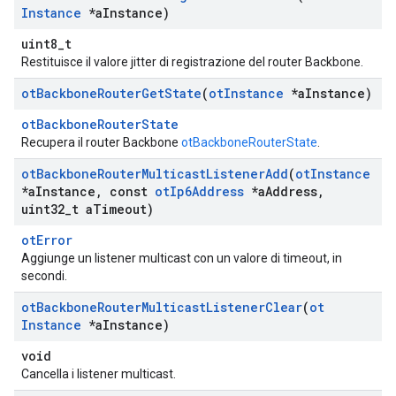
Instance
*a
Instance)
uint8_t
Restituisce il valore jitter di registrazione del router Backbone.
ot
Backbone
Router
Get
State
(
ot
Instance
*a
Instance)
otBackboneRouterState
Recupera il router Backbone
otBackboneRouterState
.
ot
Backbone
Router
Multicast
Listener
Add
(
ot
Instance
*a
Instance
,
const
ot
Ip6Address
*a
Address
,
uint32
_
t a
Timeout)
otError
Aggiunge un listener multicast con un valore di timeout, in
secondi.
ot
Backbone
Router
Multicast
Listener
Clear
(
ot
Instance
*a
Instance)
void
Cancella i listener multicast.