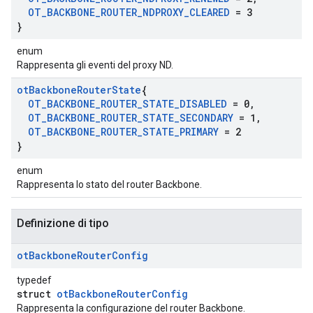
OT
_
BACKBONE
_
ROUTER
_
NDPROXY
_
CLEARED
= 3
}
enum
Rappresenta gli eventi del proxy ND.
ot
Backbone
Router
State
{
OT
_
BACKBONE
_
ROUTER
_
STATE
_
DISABLED
= 0
,
OT
_
BACKBONE
_
ROUTER
_
STATE
_
SECONDARY
= 1
,
OT
_
BACKBONE
_
ROUTER
_
STATE
_
PRIMARY
= 2
}
enum
Rappresenta lo stato del router Backbone.
Definizione di tipo
ot
Backbone
Router
Config
typedef
struct
otBackboneRouterConfig
Rappresenta la configurazione del router Backbone.