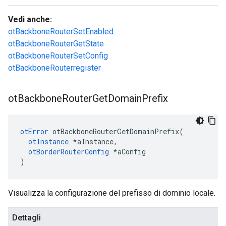
Vedi anche:
otBackboneRouterSetEnabled
otBackboneRouterGetState
otBackboneRouterSetConfig
otBackboneRouterregister
ot
Backbone
Router
Get
Domain
Prefix
otError
 otBackboneRouterGetDomainPrefix
(
otInstance
*
aInstance
,
otBorderRouterConfig
*
aConfig
)
Visualizza la configurazione del prefisso di dominio locale.
Dettagli