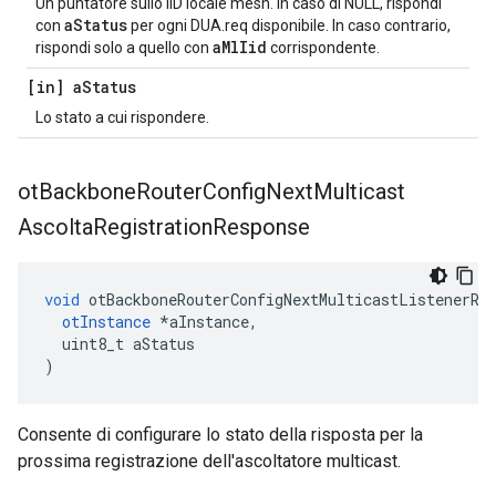
Un puntatore sullo IID locale mesh. In caso di NULL, rispondi
aStatus
con
per ogni DUA.req disponibile. In caso contrario,
aMlIid
rispondi solo a quello con
corrispondente.
[in] a
Status
Lo stato a cui rispondere.
ot
Backbone
Router
Config
Next
Multicast
Ascolta
Registration
Response
void
 otBackboneRouterConfigNextMulticastListenerRe
otInstance
*
aInstance
,
  uint8_t aStatus
)
Consente di configurare lo stato della risposta per la
prossima registrazione dell'ascoltatore multicast.