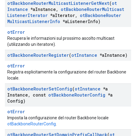
ot
Backbone
Router
Multicast
Listener
Get
Next
(
ot
Instance
*a
Instance
,
ot
Backbone
Router
Multicast
Listener
Iterator
*a
Iterator
,
ot
Backbone
Router
Multicast
Listener
Info
*a
Listener
Info)
otError
Recupera le informazioni sul prossimo ascolto multicast
(utilizzando un iteratore).
ot
Backbone
Router
Register
(
ot
Instance
*a
Instance)
otError
Registra esplicitamente la configurazione del router Backbone
locale.
ot
Backbone
Router
Set
Config
(
ot
Instance
*a
Instance
,
const
ot
Backbone
Router
Config
*a
Config)
otError
Imposta la configurazione del router Backbone locale
otBackboneRouterConfig
.
ot
Backbone
Router
Set
Domain
Prefix
Callback
(
ot