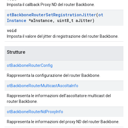
Imposta il callback Proxy ND del router Backbone.
ot
Backbone
Router
Set
Registration
Jitter
(
ot
Instance
*a
Instance
,
uint8
_
t a
Jitter)
void
Imposta il valore del jitter di registrazione del router Backbone.
Strutture
otBackboneRouterConfig
Rappresenta la configurazione del router Backbone.
otBackboneRouterMulticastAscoltaInfo
Rappresenta le informazioni dell'ascoltatore multicast del
router Backbone.
otBackboneRouterNdProxyInfo
Rappresenta le informazioni del proxy ND del router Backbone.