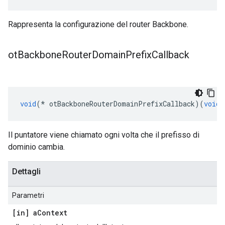
Rappresenta la configurazione del router Backbone.
ot
Backbone
Router
Domain
Prefix
Callback
void
(*
 otBackboneRouterDomainPrefixCallback
)(
void
Il puntatore viene chiamato ogni volta che il prefisso di
dominio cambia.
Dettagli
Parametri
[in] a
Context