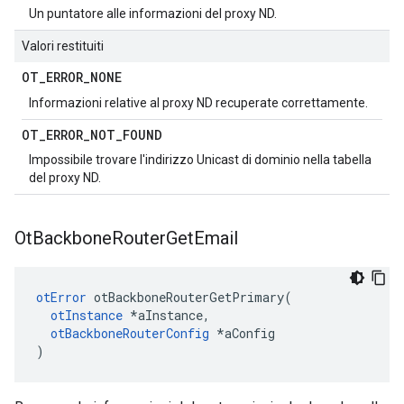
Un puntatore alle informazioni del proxy ND.
Valori restituiti
OT
_
ERROR
_
NONE
Informazioni relative al proxy ND recuperate correttamente.
OT
_
ERROR
_
NOT
_
FOUND
Impossibile trovare l'indirizzo Unicast di dominio nella tabella
del proxy ND.
Ot
Backbone
Router
Get
Email
otError
 otBackboneRouterGetPrimary
(
otInstance
*
aInstance
,
otBackboneRouterConfig
*
aConfig
)