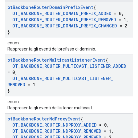
ot
Backbone
Router
Domain
Prefix
Event
{
OT
_
BACKBONE
_
ROUTER
_
DOMAIN
_
PREFIX
_
ADDED
= 0
,
OT
_
BACKBONE
_
ROUTER
_
DOMAIN
_
PREFIX
_
REMOVED
= 1
,
OT
_
BACKBONE
_
ROUTER
_
DOMAIN
_
PREFIX
_
CHANGED
= 2
}
enum
Rappresenta gli eventi del prefisso di dominio.
ot
Backbone
Router
Multicast
Listener
Event
{
OT
_
BACKBONE
_
ROUTER
_
MULTICAST
_
LISTENER
_
ADDED
= 0
,
OT
_
BACKBONE
_
ROUTER
_
MULTICAST
_
LISTENER
_
REMOVED
= 1
}
enum
Rappresenta gli eventi del listener multicast.
ot
Backbone
Router
Nd
Proxy
Event
{
OT
_
BACKBONE
_
ROUTER
_
NDPROXY
_
ADDED
= 0
,
OT
_
BACKBONE
_
ROUTER
_
NDPROXY
_
REMOVED
= 1
,
OT
_
BACKBONE
_
ROUTER
_
NDPROXY
_
RENEWED
= 2
,