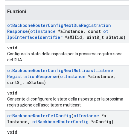
Funzioni
ot
Backbone
Router
Config
Next
Dua
Registration
Response
(
ot
Instance
*a
Instance
,
const
ot
Ip6Interface
Identifier
*a
Ml
Iid
,
uint8
_
t a
Status)
void
Configura lo stato della risposta per la prossima registrazione
del DUA.
ot
Backbone
Router
Config
Next
Multicast
Listener
Registration
Response
(
ot
Instance
*a
Instance
,
uint8
_
t a
Status)
void
Consente di configurare lo stato della risposta per la prossima
registrazione dell'ascoltatore multicast.
ot
Backbone
Router
Get
Config
(
ot
Instance
*a
Instance
,
ot
Backbone
Router
Config
*a
Config)
void