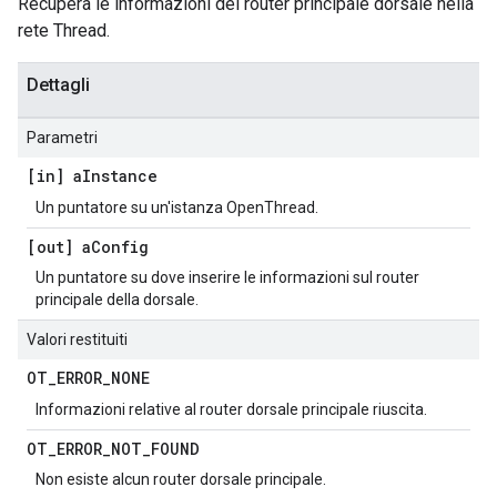
Recupera le informazioni del router principale dorsale nella
rete Thread.
Dettagli
Parametri
[in] a
Instance
Un puntatore su un'istanza OpenThread.
[out] a
Config
Un puntatore su dove inserire le informazioni sul router
principale della dorsale.
Valori restituiti
OT
_
ERROR
_
NONE
Informazioni relative al router dorsale principale riuscita.
OT
_
ERROR
_
NOT
_
FOUND
Non esiste alcun router dorsale principale.