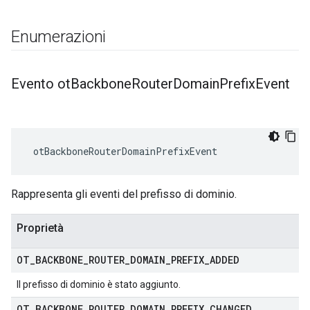
Enumerazioni
Evento ot
Backbone
Router
Domain
Prefix
Event
 otBackboneRouterDomainPrefixEvent
Rappresenta gli eventi del prefisso di dominio.
Proprietà
OT
_
BACKBONE
_
ROUTER
_
DOMAIN
_
PREFIX
_
ADDED
Il prefisso di dominio è stato aggiunto.
OT
_
BACKBONE
_
ROUTER
_
DOMAIN
_
PREFIX
_
CHANGED