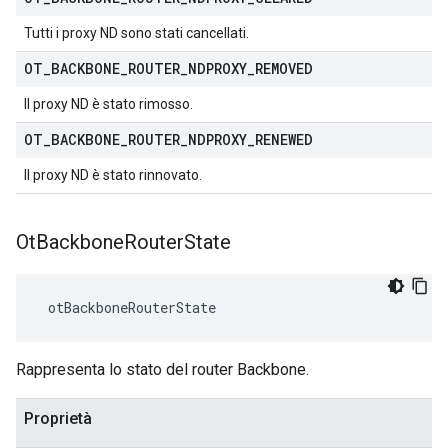
Tutti i proxy ND sono stati cancellati.
OT
_
BACKBONE
_
ROUTER
_
NDPROXY
_
REMOVED
Il proxy ND è stato rimosso.
OT
_
BACKBONE
_
ROUTER
_
NDPROXY
_
RENEWED
Il proxy ND è stato rinnovato.
Ot
Backbone
Router
State
 otBackboneRouterState
Rappresenta lo stato del router Backbone.
Proprietà