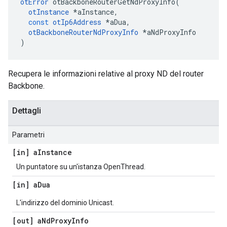
otError
 otBackboneRouterGetNdProxyInfo
(
otInstance
*
aInstance
,
const
otIp6Address
*
aDua
,
otBackboneRouterNdProxyInfo
*
aNdProxyInfo
)
Recupera le informazioni relative al proxy ND del router
Backbone.
Dettagli
Parametri
[in] a
Instance
Un puntatore su un'istanza OpenThread.
[in] a
Dua
L'indirizzo del dominio Unicast.
[out] a
Nd
Proxy
Info