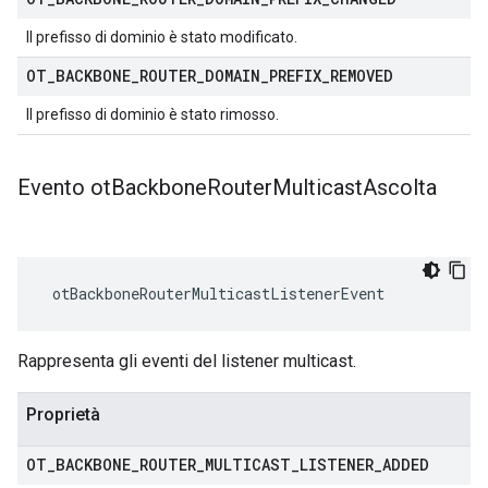
Il prefisso di dominio è stato modificato.
OT
_
BACKBONE
_
ROUTER
_
DOMAIN
_
PREFIX
_
REMOVED
Il prefisso di dominio è stato rimosso.
Evento ot
Backbone
Router
Multicast
Ascolta
 otBackboneRouterMulticastListenerEvent
Rappresenta gli eventi del listener multicast.
Proprietà
OT
_
BACKBONE
_
ROUTER
_
MULTICAST
_
LISTENER
_
ADDED