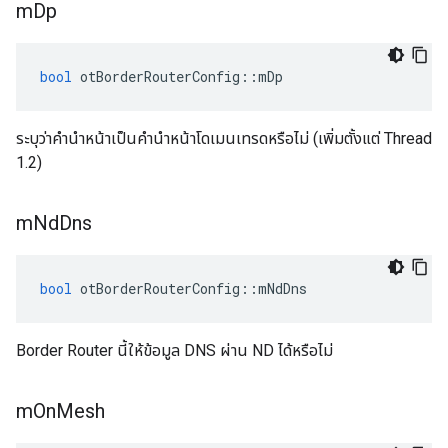
m
Dp
bool
 otBorderRouterConfig
::
mDp
ระบุว่าคำนำหน้าเป็นคำนำหน้าโดเมนเทรดหรือไม่ (เพิ่มตั้งแต่ Thread
1.2)
m
Nd
Dns
bool
 otBorderRouterConfig
::
mNdDns
Border Router นี้ให้ข้อมูล DNS ผ่าน ND ได้หรือไม่
m
On
Mesh