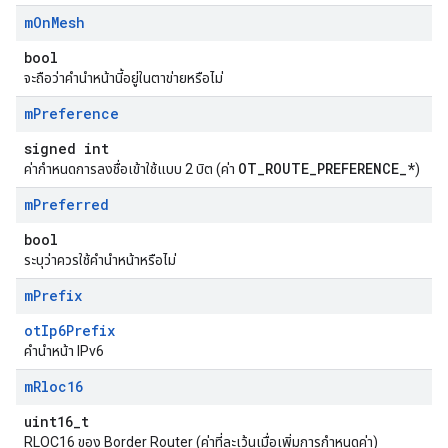
m
On
Mesh
bool
จะถือว่าคำนำหน้านี้อยู่ในตาข่ายหรือไม่
m
Preference
signed int
OT_ROUTE_PREFERENCE_*
ค่ากำหนดการลงชื่อเข้าใช้แบบ 2 บิต (ค่า
)
m
Preferred
bool
ระบุว่าควรใช้คำนำหน้าหรือไม่
m
Prefix
otIp6Prefix
คำนำหน้า IPv6
m
Rloc16
uint16_t
RLOC16 ของ Border Router (ค่าที่ละเว้นเมื่อเพิ่มการกำหนดค่า)