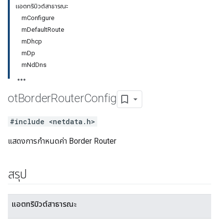
แอตทริบิวต์สาธารณะ
mConfigure
mDefaultRoute
mDhcp
mDp
mNdDns
ot
Border
Router
Config
#include <netdata.h>
แสดงการกำหนดค่า Border Router
สรุป
แอตทริบิวต์สาธารณะ