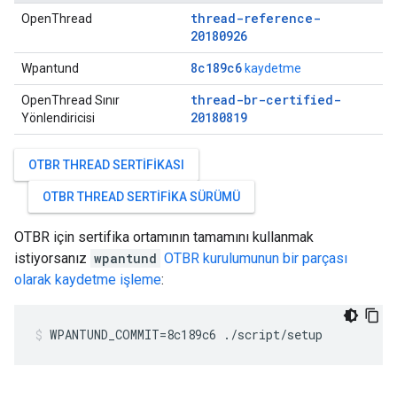
thread-reference-
OpenThread
20180926
8c189c6
Wpantund
kaydetme
thread-br-certified-
OpenThread Sınır
20180819
Yönlendiricisi
OTBR THREAD SERTIFIKASI
OTBR THREAD SERTIFIKA SÜRÜMÜ
OTBR için sertifika ortamının tamamını kullanmak
istiyorsanız
wpantund
OTBR kurulumunun bir parçası
olarak kaydetme işleme
:
WPANTUND_COMMIT=8c189c6 ./script/setup