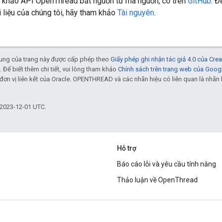
 khảo API OpenThread bắt nguồn từ mã nguồn, có trên
GitHub
. Đ
 liệu của chúng tôi, hãy tham khảo
Tài nguyên
.
 dung của trang này được cấp phép theo
Giấy phép ghi nhận tác giả 4.0 của Cr
. Để biết thêm chi tiết, vui lòng tham khảo
Chính sách trên trang web của Goog
đơn vị liên kết của Oracle. OPENTHREAD và các nhãn hiệu có liên quan là nhã
 2023-12-01 UTC.
Hỗ trợ
Báo cáo lỗi và yêu cầu tính năng
Thảo luận về OpenThread