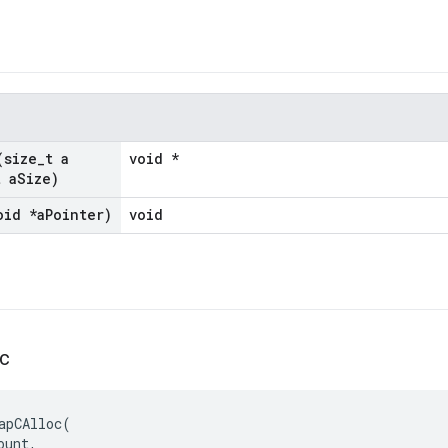
(size
_
t a
void *
t a
Size)
oid *a
Pointer)
void
oc
apCAlloc
(
ount
,