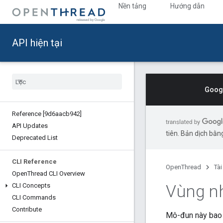
Nền tảng
Hướng dẫn
API hiện tại
Googl
Reference [9d6aacb942]
API Updates
tiên. Bản dịch bằng
Deprecated List
CLI Reference
OpenThread
Tài
Open
Thread CLI Overview
Vùng nh
CLI Concepts
CLI Commands
Contribute
Mô-đun này bao 