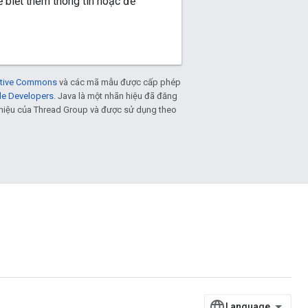
ể biết thêm thông tin hoặc để
eative Commons
và các mã mẫu được cấp phép
le Developers
. Java là một nhãn hiệu đã đăng
n hiệu của Thread Group và được sử dụng theo