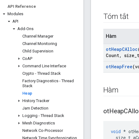
API Reference
Modules
Tóm tắt
API
Add-Ons
Hàm
Channel Manager
Channel Monitoring
ot
Heap
CAlloc
Child Supervision
Count
,
size
_
Co
AP
Command Line Interface
ot
Heap
Free
(v
Crypto - Thread Stack
Factory Diagnostics - Thread
Stack
Hàm
Heap
History Tracker
Jam Detection
ot
Heap
CAll
Logging - Thread Stack
Mesh Diagnostics
Network Co-Processor
void
*
 otHe
  size_t aC
Network Time Synchronization