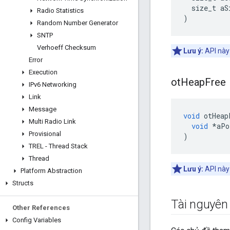
  size_t aS
Radio Statistics
)
Random Number Generator
SNTP
Verhoeff Checksum
Lưu ý:
API này
Error
Execution
ot
Heap
Free
IPv6 Networking
Link
Message
void
 otHeap
Multi Radio Link
void
*
aPo
Provisional
)
TREL - Thread Stack
Thread
Lưu ý:
API này
Platform Abstraction
Structs
Tài nguyên
Other References
Config Variables