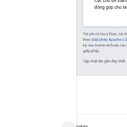
Các chủ đề tham
đóng góp cho tài
Trừ phi có lưu ý khác, nội
theo
Giấy phép Apache 2.0
ký của Oracle và/hoặc các 
giấy phép.
Cập nhật lần gần đây nhất:
GitHub
OpenThread
Border Router
Điều khoản
Quyền riêng tư
Manage cookies