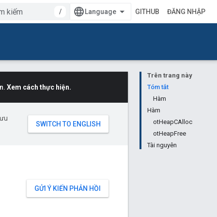
/
GITHUB
ĐĂNG NHẬP
Trên trang này
n.
Xem cách thực hiện.
Tóm tắt
Hàm
Hàm
 ưu
otHeapCAlloc
otHeapFree
Tài nguyên
GỬI Ý KIẾN PHẢN HỒI