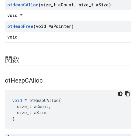
ot
Heap
CAlloc
(size
_
t a
Count
,
size
_
t a
Size)
void *
ot
Heap
Free
(void *a
Pointer)
void
関数
ot
Heap
CAlloc
void
*
 otHeapCAlloc
(
  size_t aCount
,
  size_t aSize
)