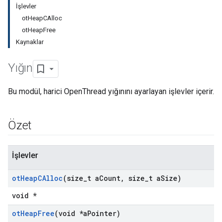
İşlevler
otHeapCAlloc
otHeapFree
Kaynaklar
Yığın
Bu modül, harici OpenThread yığınını ayarlayan işlevler içerir.
Özet
İşlevler
ot
Heap
CAlloc
(size
_
t a
Count
,
size
_
t a
Size)
void *
ot
Heap
Free
(void *a
Pointer)