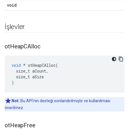
void
İşlevler
ot
Heap
CAlloc
void
*
 otHeapCAlloc
(
  size_t aCount
,
  size_t aSize
)
Not:
Bu API'nin desteği sonlandırılmıştır ve kullanılması
önerilmez.
ot
Heap
Free