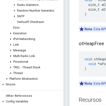
  size_t aC
Radio Statistics
  size_t aS
Random Number Generator
)
SNTP
Verhoeff Checksum
Error
Nota:
Esta API
Execution
IPv6 Networking
ot
Heap
Free
Link
Message
Multi Radio Link
void
 otHeap
Provisional
void
*
aPo
TREL - Thread Stack
)
Thread
Platform Abstraction
Nota:
Esta API
Structs
Other References
Recursos
Config Variables