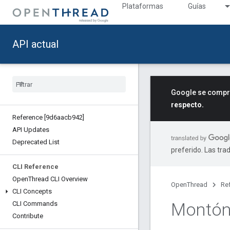
Plataformas
Guías
API actual
Google se compro
respecto.
Reference [9d6aacb942]
API Updates
Deprecated List
preferido. Las tra
CLI Reference
Open
Thread CLI Overview
OpenThread
Re
CLI Concepts
Montó
CLI Commands
Contribute