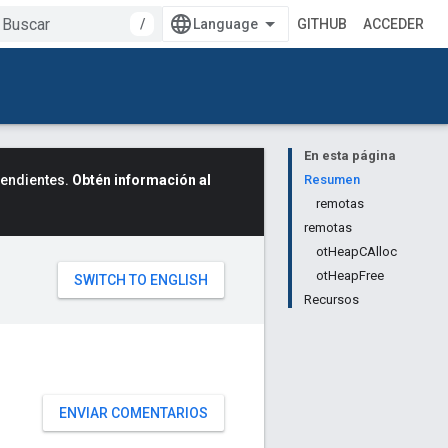
/
GITHUB
ACCEDER
En esta página
cendientes.
Obtén información al
Resumen
remotas
remotas
otHeapCAlloc
otHeapFree
Recursos
ENVIAR COMENTARIOS