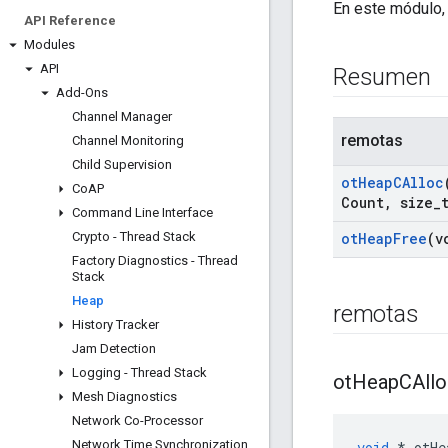
En este módulo,
API Reference
Modules
API
Resumen
Add-Ons
Channel Manager
remotas
Channel Monitoring
Child Supervision
ot
Heap
CAlloc
Co
AP
Count
,
size
_
Command Line Interface
Crypto - Thread Stack
ot
Heap
Free
(v
Factory Diagnostics - Thread
Stack
Heap
remotas
History Tracker
Jam Detection
Logging - Thread Stack
ot
Heap
CAll
Mesh Diagnostics
Network Co-Processor
Network Time Synchronization
void
*
 otHe