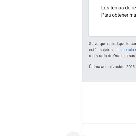
Los temas de ref
Para obtener má
Salvo que se indique lo con
están sujetos a la
licencia
registrada de Oracle o su
Última actualización: 2023
GitHub
OpenThread
Border Router