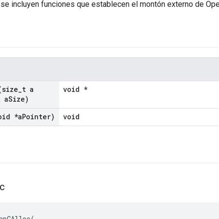
 se incluyen funciones que establecen el montón externo de Op
(size
_
t a
void *
t a
Size)
oid *a
Pointer)
void
oc
apCAlloc
(