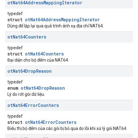
ot
Nat64Address
Mapping
Iterator
typedef
struct
otNat64AddressMappingIterator
Dùng để lặp lại qua quá trình ánh xạ địa chỉ NAT64.
ot
Nat64Counters
typedef
struct
otNat64Counters
Đại diện cho bộ đếm của NAT64.
ot
Nat64Drop
Reason
typedef
enum
otNat64DropReason
Lý do rớt gói dữ liệu.
ot
Nat64Error
Counters
typedef
struct
otNat64ErrorCounters
Biểu thị bộ đếm của các gói bị bỏ qua do lỗi khi xử lý gói NAT64.