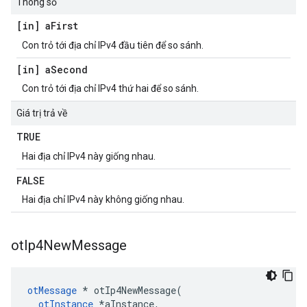
Thông số
[in] a
First
Con trỏ tới địa chỉ IPv4 đầu tiên để so sánh.
[in] a
Second
Con trỏ tới địa chỉ IPv4 thứ hai để so sánh.
Giá trị trả về
TRUE
Hai địa chỉ IPv4 này giống nhau.
FALSE
Hai địa chỉ IPv4 này không giống nhau.
ot
Ip4New
Message
otMessage
*
 otIp4NewMessage
(
otInstance
*
aInstance
,