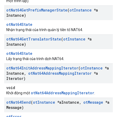
một trình lặp).
ot
Nat64Get
Prefix
Manager
State
(
ot
Instance
*a
Instance)
otNat64State
Nhận trạng thái của trình quản lý tiền tố NAT64.
ot
Nat64Get
Translator
State
(
ot
Instance
*a
Instance)
otNat64State
Lấy trạng thái của trình dịch NAT64.
ot
Nat64Init
Address
Mapping
Iterator
(
ot
Instance
*a
Instance
,
ot
Nat64Address
Mapping
Iterator
*a
Iterator)
void
otNat64AddressMappingIterator
Khởi động một
.
ot
Nat64Send
(
ot
Instance
*a
Instance
,
ot
Message
*a
Message)
otError