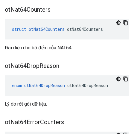
ot
Nat64Counters
struct
otNat64Counters
 otNat64Counters
Đại diện cho bộ đếm của NAT64.
ot
Nat64Drop
Reason
enum
otNat64DropReason
 otNat64DropReason
Lý do rớt gói dữ liệu.
ot
Nat64Error
Counters