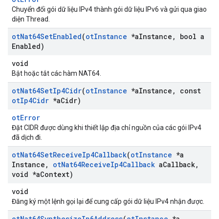
Chuyển đổi gói dữ liệu IPv4 thành gói dữ liệu IPv6 và gửi qua giao
diện Thread.
ot
Nat64Set
Enabled
(
ot
Instance
*a
Instance
,
bool a
Enabled)
void
Bật hoặc tắt các hàm NAT64.
ot
Nat64Set
Ip4Cidr
(
ot
Instance
*a
Instance
,
const
ot
Ip4Cidr
*a
Cidr)
otError
Đặt CIDR được dùng khi thiết lập địa chỉ nguồn của các gói IPv4
đã dịch đi.
ot
Nat64Set
Receive
Ip4Callback
(
ot
Instance
*a
Instance
,
ot
Nat64Receive
Ip4Callback
a
Callback
,
void *a
Context)
void
Đăng ký một lệnh gọi lại để cung cấp gói dữ liệu IPv4 nhận được.
ot
Nat64Synthesize
Ip6Address
(
ot
Instance
*a