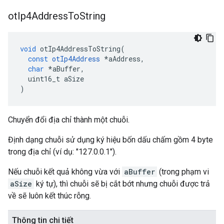
ot
Ip4Address
To
String
void
 otIp4AddressToString
(
const
otIp4Address
*
aAddress
,
char
*
aBuffer
,
  uint16_t aSize
)
Chuyển đổi địa chỉ thành một chuỗi.
Định dạng chuỗi sử dụng ký hiệu bốn dấu chấm gồm 4 byte
trong địa chỉ (ví dụ: "127.0.0.1").
Nếu chuỗi kết quả không vừa với
aBuffer
(trong phạm vi
aSize
ký tự), thì chuỗi sẽ bị cắt bớt nhưng chuỗi được trả
về sẽ luôn kết thúc rỗng.
Thông tin chi tiết