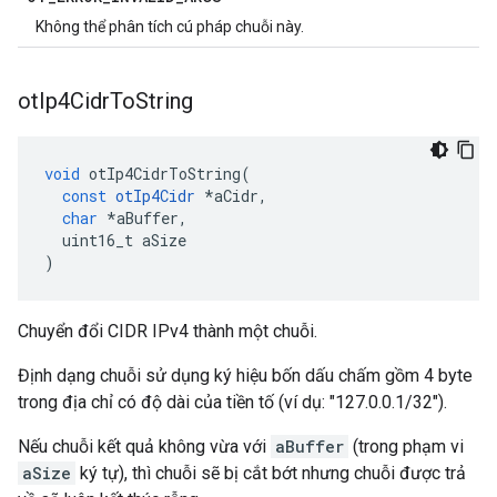
Không thể phân tích cú pháp chuỗi này.
ot
Ip4Cidr
To
String
void
 otIp4CidrToString
(
const
otIp4Cidr
*
aCidr
,
char
*
aBuffer
,
  uint16_t aSize
)
Chuyển đổi CIDR IPv4 thành một chuỗi.
Định dạng chuỗi sử dụng ký hiệu bốn dấu chấm gồm 4 byte
trong địa chỉ có độ dài của tiền tố (ví dụ: "127.0.0.1/32").
Nếu chuỗi kết quả không vừa với
aBuffer
(trong phạm vi
aSize
ký tự), thì chuỗi sẽ bị cắt bớt nhưng chuỗi được trả