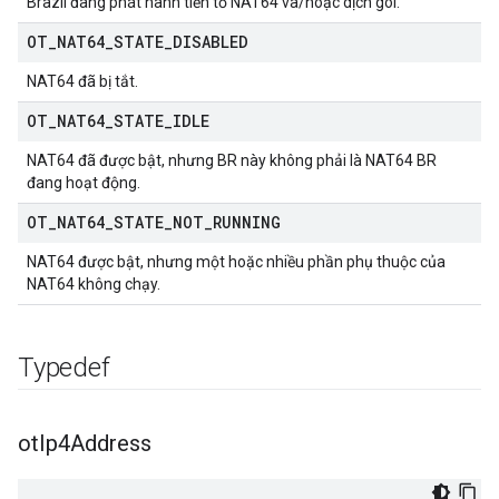
Brazil đang phát hành tiền tố NAT64 và/hoặc dịch gói.
OT
_
NAT64
_
STATE
_
DISABLED
NAT64 đã bị tắt.
OT
_
NAT64
_
STATE
_
IDLE
NAT64 đã được bật, nhưng BR này không phải là NAT64 BR
đang hoạt động.
OT
_
NAT64
_
STATE
_
NOT
_
RUNNING
NAT64 được bật, nhưng một hoặc nhiều phần phụ thuộc của
NAT64 không chạy.
Typedef
ot
Ip4Address