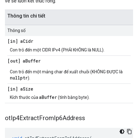
về sẽ luôn kết thúc rỗng.
Thông tin chi tiết
Thông số
[in] a
Cidr
Con trỏ đến một CIDR IPv4 (PHẢI KHÔNG là NULL).
[out] a
Buffer
Con trỏ đến một mảng char để xuất chuỗi (KHÔNG ĐƯỢC là
nullptr
).
[in] a
Size
aBuffer
Kích thước của
(tính bằng byte).
ot
Ip4Extract
From
Ip6Address