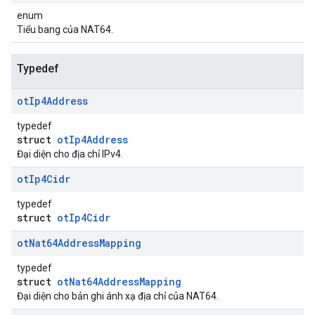
enum
Tiểu bang của NAT64.
Typedef
ot
Ip4Address
typedef
struct
otIp4Address
Đại diện cho địa chỉ IPv4.
ot
Ip4Cidr
typedef
struct
otIp4Cidr
ot
Nat64Address
Mapping
typedef
struct
otNat64AddressMapping
Đại diện cho bản ghi ánh xạ địa chỉ của NAT64.