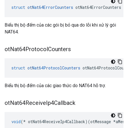
struct
otNat64ErrorCounters
 otNat64ErrorCounters
Biểu thị bộ đếm của các gói bị bỏ qua do lỗi khi xử lý gói
NAT64.
ot
Nat64Protocol
Counters
struct
otNat64ProtocolCounters
 otNat64ProtocolCoun
Biểu thị bộ đếm của các giao thức do NAT64 hỗ trợ.
ot
Nat64Receive
Ip4Callback
void
(*
 otNat64ReceiveIp4Callback
)(
otMessage 
*
aMess