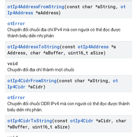
ot
Ip4Address
From
String
(const char *a
String
,
ot
Ip4Address
*a
Address)
otError
Chuyển đổi chuỗi địa chỉ IPv4 mà con người có thể đọc được
thành biểu diễn nhị phân.
ot
Ip4Address
To
String
(const
ot
Ip4Address
*a
Address
,
char *a
Buffer
,
uint16
_
t a
Size)
void
Chuyển đổi địa chỉ thành một chuỗi.
ot
Ip4Cidr
From
String
(const char *a
String
,
ot
Ip4Cidr
*a
Cidr)
otError
Chuyển đổi chuỗi CIDR IPv4 mà con người có thể đọc được thành
biểu diễn nhị phân.
ot
Ip4Cidr
To
String
(const
ot
Ip4Cidr
*a
Cidr
,
char
*a
Buffer
,
uint16
_
t a
Size)