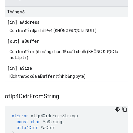
Thông số
[in] a
Address
Con trỏ đến địa chỉ IPv4 (KHÔNG ĐƯỢC là NULL).
[out] a
Buffer
Con trỏ đến một mảng char để xuất chuỗi (KHÔNG ĐƯỢC là
nullptr
).
[in] a
Size
aBuffer
Kích thước của
(tính bằng byte).
ot
Ip4Cidr
From
String
otError
 otIp4CidrFromString
(
const
char
*
aString
,
otIp4Cidr
*
aCidr