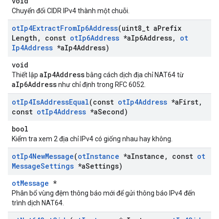
void
Chuyển đổi CIDR IPv4 thành một chuỗi.
ot
Ip4Extract
From
Ip6Address
(uint8
_
t a
Prefix
Length
,
const
ot
Ip6Address
*a
Ip6Address
,
ot
Ip4Address
*a
Ip4Address)
void
aIp4Address
Thiết lập
bằng cách dịch địa chỉ NAT64 từ
aIp6Address
như chỉ định trong RFC 6052.
ot
Ip4Is
Address
Equal
(const
ot
Ip4Address
*a
First
,
const
ot
Ip4Address
*a
Second)
bool
Kiểm tra xem 2 địa chỉ IPv4 có giống nhau hay không.
ot
Ip4New
Message
(
ot
Instance
*a
Instance
,
const
ot
Message
Settings
*a
Settings)
otMessage
*
Phân bổ vùng đệm thông báo mới để gửi thông báo IPv4 đến
trình dịch NAT64.