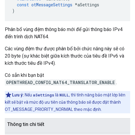
const
otMessageSettings
*
aSettings
)
Phân bổ vùng đệm thông báo mới để gửi thông báo IPv4
đến trình dịch NAT64.
Các vùng đệm thư được phân bổ bởi chức năng này sẽ có
20 byte (sự khác biệt giữa kích thước của tiêu đề IPv6 và
kích thước tiêu đề IPv4).
Có sẵn khi bạn bật
OPENTHREAD_CONFIG_NAT64_TRANSLATOR_ENABLE
.
Lưu ý:
Nếu
aSettings
là
NULL
, thì tính năng bảo mật lớp liên
kết sẽ bật và mức độ ưu tiên của thông báo sẽ được đặt thành
OT_MESSAGE_PRIORITY_NORMAL theo mặc định.
Thông tin chi tiết