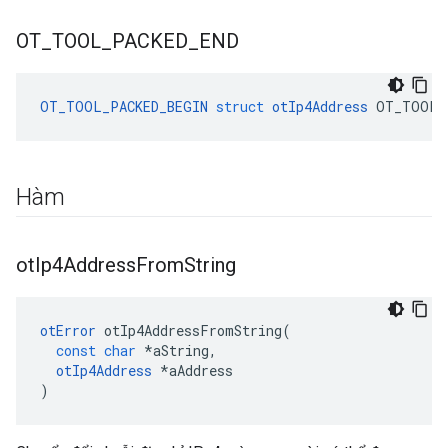
OT
_
TOOL
_
PACKED
_
END
OT_TOOL_PACKED_BEGIN
struct
otIp4Address
 OT_TOOL_
Hàm
ot
Ip4Address
From
String
otError
 otIp4AddressFromString
(
const
char
*
aString
,
otIp4Address
*
aAddress
)