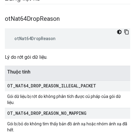
ot
Nat64Drop
Reason
 otNat64DropReason
Lý do rớt gói dữ liệu.
Thuộc tính
OT
_
NAT64
_
DROP
_
REASON
_
ILLEGAL
_
PACKET
Gói dữ liệu bị rớt do không phân tích được cú pháp của gói dữ
liệu.
OT
_
NAT64
_
DROP
_
REASON
_
NO
_
MAPPING
Gói bị bỏ do không tìm thấy bản đồ ánh xạ hoặc nhóm ánh xạ đã
hết.