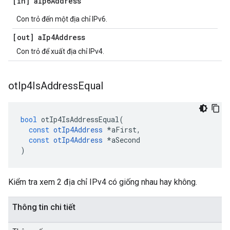
[in] a
Ip6Address
Con trỏ đến một địa chỉ IPv6.
[out] a
Ip4Address
Con trỏ để xuất địa chỉ IPv4.
ot
Ip4Is
Address
Equal
bool
 otIp4IsAddressEqual
(
const
otIp4Address
*
aFirst
,
const
otIp4Address
*
aSecond
)
Kiểm tra xem 2 địa chỉ IPv4 có giống nhau hay không.
Thông tin chi tiết