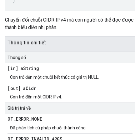
)
Chuyển đổi chuỗi CIDR IPv4 mà con người có thể đọc được
thành biểu diễn nhị phân.
Thông tin chi tiết
Thông số
[in] a
String
Con trỏ đến một chuỗi kết thúc có giá trị NULL.
[out] a
Cidr
Con trỏ đến một CIDR IPv4.
Giá trị trả về
OT
_
ERROR
_
NONE
Đã phân tích cú pháp chuỗi thành công.
OT
_
ERROR
_
INVALID
_
ARGS