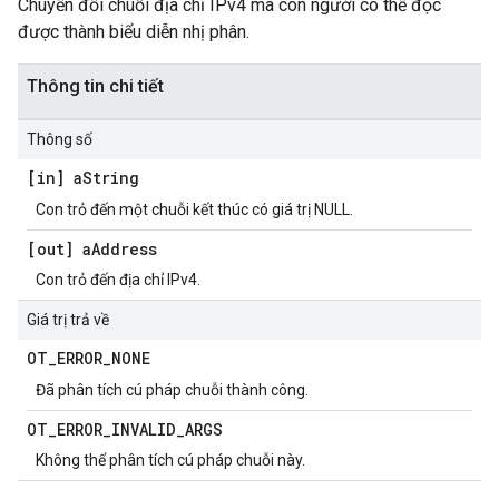
Chuyển đổi chuỗi địa chỉ IPv4 mà con người có thể đọc
được thành biểu diễn nhị phân.
Thông tin chi tiết
Thông số
[in] a
String
Con trỏ đến một chuỗi kết thúc có giá trị NULL.
[out] a
Address
Con trỏ đến địa chỉ IPv4.
Giá trị trả về
OT
_
ERROR
_
NONE
Đã phân tích cú pháp chuỗi thành công.
OT
_
ERROR
_
INVALID
_
ARGS
Không thể phân tích cú pháp chuỗi này.