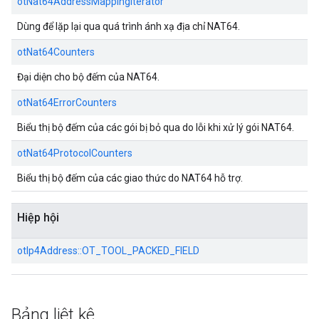
otNat64AddressMappingIterator
Dùng để lặp lại qua quá trình ánh xạ địa chỉ NAT64.
otNat64Counters
Đại diện cho bộ đếm của NAT64.
otNat64ErrorCounters
Biểu thị bộ đếm của các gói bị bỏ qua do lỗi khi xử lý gói NAT64.
otNat64ProtocolCounters
Biểu thị bộ đếm của các giao thức do NAT64 hỗ trợ.
Hiệp hội
otIp4Address::
OT_TOOL_PACKED_FIELD
Bảng liệt kê