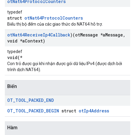
ot
Nat64Protocol
Counters
typedef
struct
otNat64ProtocolCounters
Biểu thị bộ đếm của các giao thức do NAT64 hỗ trợ.
ot
Nat64Receive
Ip4Callback
)(ot
Message *a
Message
,
void *a
Context)
typedef
void(*
Con trỏ được gọi khi nhận được gói dữ liệu IPv4 (được dịch bởi
trình dịch NAT64).
Biến
OT
_
TOOL
_
PACKED
_
END
OT_TOOL_PACKED_BEGIN
struct
otIp4Address
Hàm