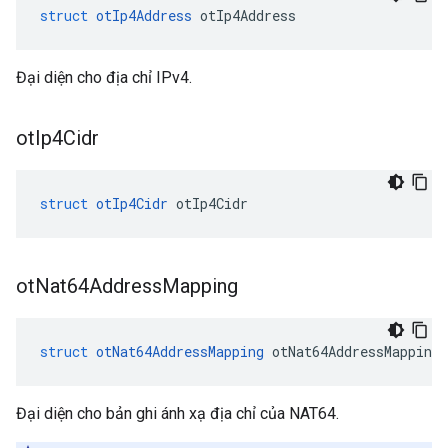
struct
otIp4Address
 otIp4Address
Đại diện cho địa chỉ IPv4.
ot
Ip4Cidr
struct
otIp4Cidr
 otIp4Cidr
ot
Nat64Address
Mapping
struct
otNat64AddressMapping
 otNat64AddressMapping
Đại diện cho bản ghi ánh xạ địa chỉ của NAT64.