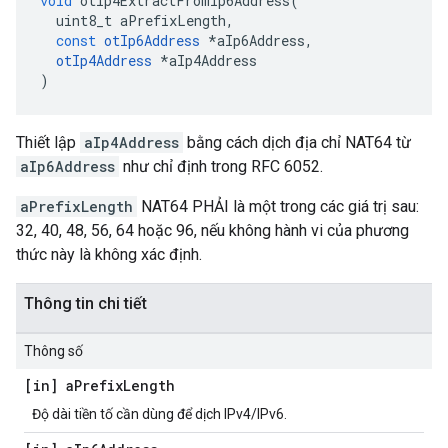
void
 otIp4ExtractFromIp6Address
(
  uint8_t aPrefixLength
,
const
otIp6Address
*
aIp6Address
,
otIp4Address
*
aIp4Address
)
Thiết lập
aIp4Address
bằng cách dịch địa chỉ NAT64 từ
aIp6Address
như chỉ định trong RFC 6052.
aPrefixLength
NAT64 PHẢI là một trong các giá trị sau:
32, 40, 48, 56, 64 hoặc 96, nếu không hành vi của phương
thức này là không xác định.
Thông tin chi tiết
Thông số
[in] a
Prefix
Length
Độ dài tiền tố cần dùng để dịch IPv4/IPv6.