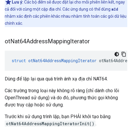
Lưu ý:
Các bộ đếm sẽ được đặt lại cho mỗi phiên liên kết, ngay
cả đối với cùng một cặp địa chỉ. Các ứng dụng có thể dùng
mId
nhằm xác định các phiên khác nhau nhằm tính toán các gói dữ liệu
chính xác.
ot
Nat64Address
Mapping
Iterator
struct
otNat64AddressMappingIterator
 otNat64Address
Dùng để lặp lại qua quá trình ánh xạ địa chỉ NAT64.
Các trường trong loại này không rõ ràng (chỉ dành cho lõi
OpenThread sử dụng) và do đó, phương thức gọi không
được truy cập hoặc sử dụng.
Trước khi sử dụng trình lặp, bạn PHẢI khởi tạo bằng
otNat64AddressMappingIteratorInit()
.