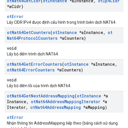
ot
Nat64Get
Cidr
(
ot
Instance
*a
Instance
,
ot
Ip4Cidr
*a
Cidr)
otError
Lấy CIDR IPv4 được định cấu hình trong trình biên dịch NAT64.
ot
Nat64Get
Counters
(
ot
Instance
*a
Instance
,
ot
Nat64Protocol
Counters
*a
Counters)
void
Lấy bộ đếm trình dịch NAT64.
ot
Nat64Get
Error
Counters
(
ot
Instance
*a
Instance
,
ot
Nat64Error
Counters
*a
Counters)
void
Lấy bộ đếm lỗi của trình dịch NAT64.
ot
Nat64Get
Next
Address
Mapping
(
ot
Instance
*a
Instance
,
ot
Nat64Address
Mapping
Iterator
*a
Iterator
,
ot
Nat64Address
Mapping
*a
Mapping)
otError
Nhận thông tin AddressMapping tiếp theo (bằng cách sử dụng