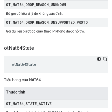
OT
_
NAT64
_
DROP
_
REASON
_
UNKNOWN
Bỏ gói dữ liệu vì lý do không xác định.
OT
_
NAT64
_
DROP
_
REASON
_
UNSUPPORTED
_
PROTO
Gói dữ liệu bị rớt do giao thức IP không được hỗ trợ.
ot
Nat64State
 otNat64State
Tiểu bang của NAT64.
Thuộc tính
OT
_
NAT64
_
STATE
_
ACTIVE