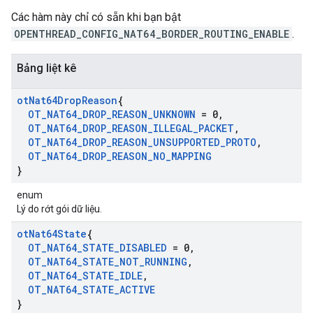
Các hàm này chỉ có sẵn khi bạn bật
OPENTHREAD_CONFIG_NAT64_BORDER_ROUTING_ENABLE
.
Bảng liệt kê
ot
Nat64Drop
Reason
{
OT
_
NAT64
_
DROP
_
REASON
_
UNKNOWN
= 0
,
OT
_
NAT64
_
DROP
_
REASON
_
ILLEGAL
_
PACKET
,
OT
_
NAT64
_
DROP
_
REASON
_
UNSUPPORTED
_
PROTO
,
OT
_
NAT64
_
DROP
_
REASON
_
NO
_
MAPPING
}
enum
Lý do rớt gói dữ liệu.
ot
Nat64State
{
OT
_
NAT64
_
STATE
_
DISABLED
= 0
,
OT
_
NAT64
_
STATE
_
NOT
_
RUNNING
,
OT
_
NAT64
_
STATE
_
IDLE
,
OT
_
NAT64
_
STATE
_
ACTIVE
}