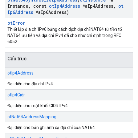
Instance
,
const
ot
Ip4Address
*a
Ip4Address
,
ot
Ip6Address
*a
Ip6Address)
otError
Thiết lập địa chỉ IPv6 bằng cách dịch địa chỉ NAT64 từ tiền tố
NAT64 ưu tiên và địa chỉ IPv4 đã cho như chỉ định trong RFC
6052
Cấu trúc
otIp4Address
Đại diện cho địa chỉ IPv4.
otIp4Cidr
Đại diện cho một khối CIDR IPv4.
otNat64AddressMapping
Đại diện cho bản ghi ánh xạ địa chỉ của NAT64.