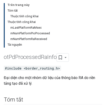
Trên trang này
Tóm tắt
Thuộc tính công khai
Thuộc tính công khai
mLastPlatformRaMsec
mNumPlatformPioProcessed
mNumPlatformRaReceived
Tài nguyên
ot
Pd
Processed
Ra
Info
#include <border_routing.h>
Đại diện cho một nhóm dữ liệu của thông báo RA do nền
tảng tạo đã xử lý.
Tóm tắt