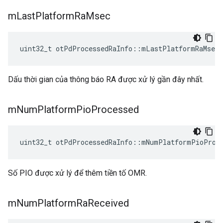
m
Last
Platform
Ra
Msec
uint32_t otPdProcessedRaInfo
::
mLastPlatformRaMsec
Dấu thời gian của thông báo RA được xử lý gần đây nhất.
m
Num
Platform
Pio
Processed
uint32_t otPdProcessedRaInfo
::
mNumPlatformPioProc
Số PIO được xử lý để thêm tiền tố OMR.
m
Num
Platform
Ra
Received