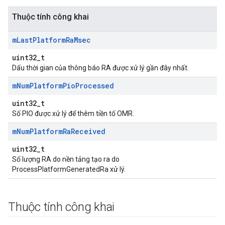
Thuộc tính công khai
m
Last
Platform
Ra
Msec
uint32_t
Dấu thời gian của thông báo RA được xử lý gần đây nhất.
m
Num
Platform
Pio
Processed
uint32_t
Số PIO được xử lý để thêm tiền tố OMR.
m
Num
Platform
Ra
Received
uint32_t
Số lượng RA do nền tảng tạo ra do
ProcessPlatformGeneratedRa xử lý.
Thuộc tính công khai