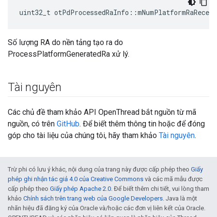
uint32_t otPdProcessedRaInfo
::
mNumPlatformRaReceiv
Số lượng RA do nền tảng tạo ra do
ProcessPlatformGeneratedRa xử lý.
Tài nguyên
Các chủ đề tham khảo API OpenThread bắt nguồn từ mã
nguồn, có trên
GitHub
. Để biết thêm thông tin hoặc để đóng
góp cho tài liệu của chúng tôi, hãy tham khảo
Tài nguyên
.
Trừ phi có lưu ý khác, nội dung của trang này được cấp phép theo
Giấy
phép ghi nhận tác giả 4.0 của Creative Commons
và các mã mẫu được
cấp phép theo
Giấy phép Apache 2.0
. Để biết thêm chi tiết, vui lòng tham
khảo
Chính sách trên trang web của Google Developers
. Java là một
nhãn hiệu đã đăng ký của Oracle và/hoặc các đơn vị liên kết của Oracle.