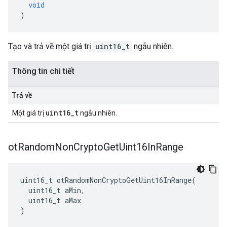
void
)
Tạo và trả về một giá trị
uint16_t
ngẫu nhiên.
Thông tin chi tiết
Trả về
uint16_t
Một giá trị
ngẫu nhiên.
ot
Random
Non
Crypto
Get
Uint16In
Range
uint16_t otRandomNonCryptoGetUint16InRange
(
  uint16_t aMin
,
  uint16_t aMax
)