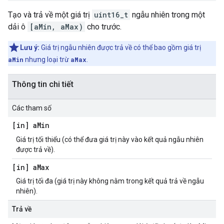
Tạo và trả về một giá trị
uint16_t
ngẫu nhiên trong một
dải ô
[aMin, aMax)
cho trước.
Lưu ý:
Giá trị ngẫu nhiên được trả về có thể bao gồm giá trị
aMin
nhưng loại trừ
aMax
.
Thông tin chi tiết
Các tham số
[in] a
Min
Giá trị tối thiểu (có thể đưa giá trị này vào kết quả ngẫu nhiên
được trả về).
[in] a
Max
Giá trị tối đa (giá trị này không nằm trong kết quả trả về ngẫu
nhiên).
Trả về