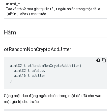
uint8_t
uint8_t
Tạo và trả về một giá trị
ngẫu nhiên trong một dải ô
[aMin, aMax)
cho trước.
Hàm
ot
Random
Non
Crypto
Add
Jitter
uint32_t otRandomNonCryptoAddJitter
(
  uint32_t aValue
,
  uint16_t aJitter
)
Cộng một dao động ngẫu nhiên trong một dải đã cho vào
một giá trị cho trước.