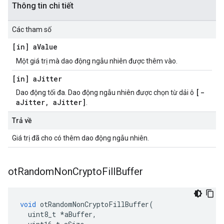
Thông tin chi tiết
Các tham số
[in] a
Value
Một giá trị mà dao động ngẫu nhiên được thêm vào.
[in] a
Jitter
[-
Dao động tối đa. Dao động ngẫu nhiên được chọn từ dải ô
aJitter, aJitter]
.
Trả về
Giá trị đã cho có thêm dao động ngẫu nhiên.
ot
Random
Non
Crypto
Fill
Buffer
void
 otRandomNonCryptoFillBuffer
(
  uint8_t 
*
aBuffer
,