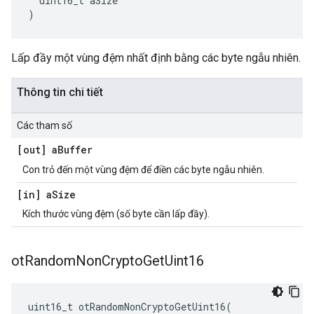
  uint16_t aSize
)
Lấp đầy một vùng đệm nhất định bằng các byte ngẫu nhiên.
Thông tin chi tiết
Các tham số
[out] a
Buffer
Con trỏ đến một vùng đệm để điền các byte ngẫu nhiên.
[in] a
Size
Kích thước vùng đệm (số byte cần lấp đầy).
ot
Random
Non
Crypto
Get
Uint16
uint16_t otRandomNonCryptoGetUint16
(