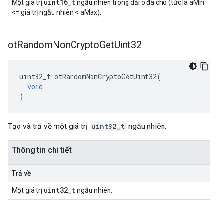
uint16_t
Một giá trị
ngẫu nhiên trong dải ô đã cho (tức là aMin
<= giá trị ngẫu nhiên < aMax).
ot
Random
Non
Crypto
Get
Uint32
uint32_t otRandomNonCryptoGetUint32
(
void
)
Tạo và trả về một giá trị
uint32_t
ngẫu nhiên.
Thông tin chi tiết
Trả về
uint32_t
Một giá trị
ngẫu nhiên.