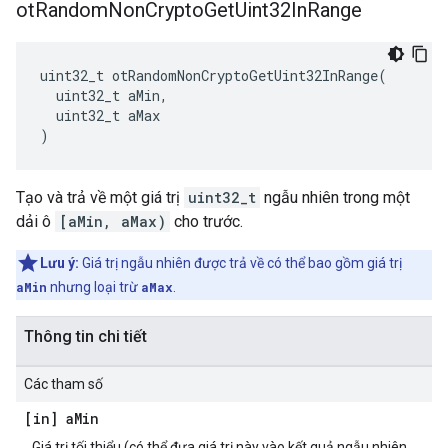
ot
Random
Non
Crypto
Get
Uint32In
Range
uint32_t otRandomNonCryptoGetUint32InRange
(
  uint32_t aMin
,
  uint32_t aMax
)
Tạo và trả về một giá trị
uint32_t
ngẫu nhiên trong một
dải ô
[aMin, aMax)
cho trước.
Lưu ý:
Giá trị ngẫu nhiên được trả về có thể bao gồm giá trị
aMin
nhưng loại trừ
aMax
.
Thông tin chi tiết
Các tham số
[in] a
Min
Giá trị tối thiểu (có thể đưa giá trị này vào kết quả ngẫu nhiên