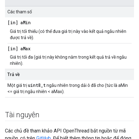
Các tham số
[in] a
Min
Giá trị tối thiểu (có thể đưa giá trị này vào kết quả ngẫu nhiên
được trả về).
[in] a
Max
Giá trị tối đa (giá trị này không nằm trong kết quả trả về ngẫu
nhiên).
Trả về
uint8_t
Một giá trị
ngẫu nhiên trong dải ô đã cho (tức là aMin
<= giá trị ngẫu nhiên < aMax).
Tài nguyên
Các chủ đề tham khảo API OpenThread bắt nguồn từ mã
nguồn, có trên
GitHub
. Để biết thêm thông tin hoặc để đóng