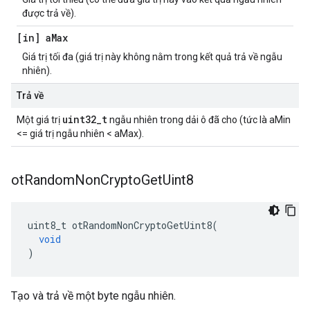
được trả về).
[in] a
Max
Giá trị tối đa (giá trị này không nằm trong kết quả trả về ngẫu
nhiên).
Trả về
uint32_t
Một giá trị
ngẫu nhiên trong dải ô đã cho (tức là aMin
<= giá trị ngẫu nhiên < aMax).
ot
Random
Non
Crypto
Get
Uint8
uint8_t otRandomNonCryptoGetUint8
(
void
)
Tạo và trả về một byte ngẫu nhiên.