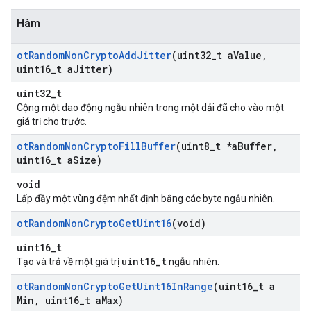
Hàm
ot
Random
Non
Crypto
Add
Jitter
(uint32
_
t a
Value
,
uint16
_
t a
Jitter)
uint32_t
Cộng một dao động ngẫu nhiên trong một dải đã cho vào một
giá trị cho trước.
ot
Random
Non
Crypto
Fill
Buffer
(uint8
_
t *a
Buffer
,
uint16
_
t a
Size)
void
Lấp đầy một vùng đệm nhất định bằng các byte ngẫu nhiên.
ot
Random
Non
Crypto
Get
Uint16
(void)
uint16_t
uint16_t
Tạo và trả về một giá trị
ngẫu nhiên.
ot
Random
Non
Crypto
Get
Uint16In
Range
(uint16
_
t a
Min
,
uint16
_
t a
Max)