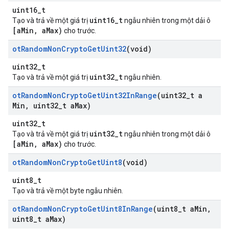
uint16_t
uint16_t
Tạo và trả về một giá trị
ngẫu nhiên trong một dải ô
[aMin, aMax)
cho trước.
ot
Random
Non
Crypto
Get
Uint32
(void)
uint32_t
uint32_t
Tạo và trả về một giá trị
ngẫu nhiên.
ot
Random
Non
Crypto
Get
Uint32In
Range
(uint32
_
t a
Min
,
uint32
_
t a
Max)
uint32_t
uint32_t
Tạo và trả về một giá trị
ngẫu nhiên trong một dải ô
[aMin, aMax)
cho trước.
ot
Random
Non
Crypto
Get
Uint8
(void)
uint8_t
Tạo và trả về một byte ngẫu nhiên.
ot
Random
Non
Crypto
Get
Uint8In
Range
(uint8
_
t a
Min
,
uint8
_
t a
Max)