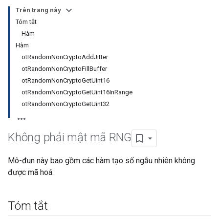
Trên trang này
Tóm tắt
Hàm
Hàm
otRandomNonCryptoAddJitter
otRandomNonCryptoFillBuffer
otRandomNonCryptoGetUint16
otRandomNonCryptoGetUint16InRange
otRandomNonCryptoGetUint32
Không phải mật mã RNG
Mô-đun này bao gồm các hàm tạo số ngẫu nhiên không
được mã hoá.
Tóm tắt