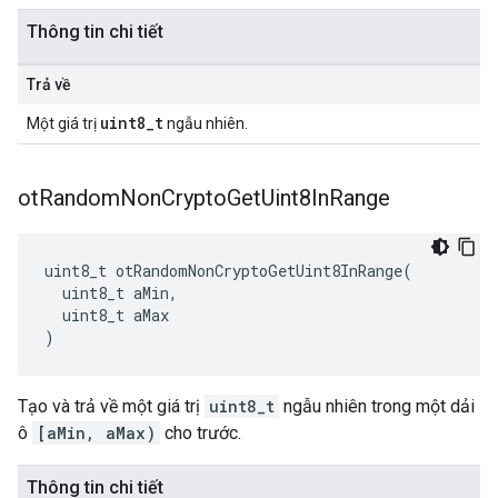
Thông tin chi tiết
Trả về
uint8_t
Một giá trị
ngẫu nhiên.
ot
Random
Non
Crypto
Get
Uint8In
Range
uint8_t otRandomNonCryptoGetUint8InRange
(
  uint8_t aMin
,
  uint8_t aMax
)
Tạo và trả về một giá trị
uint8_t
ngẫu nhiên trong một dải
ô
[aMin, aMax)
cho trước.
Thông tin chi tiết