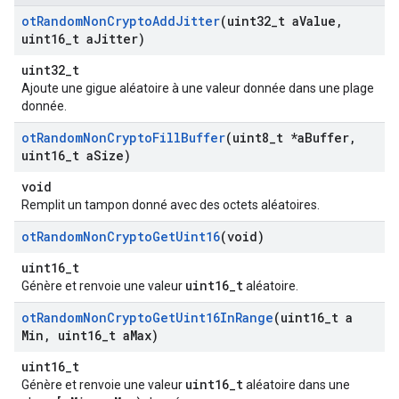
ot
Random
Non
Crypto
Add
Jitter
(uint32
_
t a
Value
,
uint16
_
t a
Jitter)
uint32_t
Ajoute une gigue aléatoire à une valeur donnée dans une plage
donnée.
ot
Random
Non
Crypto
Fill
Buffer
(uint8
_
t *a
Buffer
,
uint16
_
t a
Size)
void
Remplit un tampon donné avec des octets aléatoires.
ot
Random
Non
Crypto
Get
Uint16
(void)
uint16_t
uint16_t
Génère et renvoie une valeur
aléatoire.
ot
Random
Non
Crypto
Get
Uint16In
Range
(uint16
_
t a
Min
,
uint16
_
t a
Max)
uint16_t
uint16_t
Génère et renvoie une valeur
aléatoire dans une