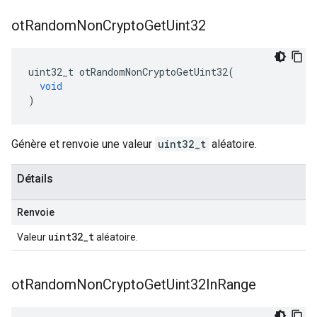
ot
Random
Non
Crypto
Get
Uint32
uint32_t otRandomNonCryptoGetUint32
(
void
)
Génère et renvoie une valeur
uint32_t
aléatoire.
Détails
Renvoie
uint32_t
Valeur
aléatoire.
ot
Random
Non
Crypto
Get
Uint32In
Range