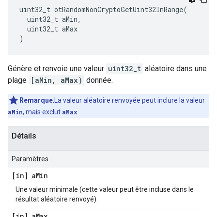
uint32_t otRandomNonCryptoGetUint32InRange
(
  uint32_t aMin
,
  uint32_t aMax
)
Génère et renvoie une valeur
uint32_t
aléatoire dans une
plage
[aMin, aMax)
donnée.
Remarque
:La valeur aléatoire renvoyée peut inclure la valeur
aMin
, mais exclut
aMax
.
Détails
Paramètres
[in] a
Min
Une valeur minimale (cette valeur peut être incluse dans le
résultat aléatoire renvoyé).
[in] a
Max