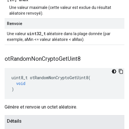
Une valeur maximale (cette valeur est exclue du résultat
aléatoire renvoyé).
Renvoie
uint32_t
Une valeur
aléatoire dans la plage donnée (par
exemple, aMin <= valeur aléatoire < aMax).
ot
Random
Non
Crypto
Get
Uint8
uint8_t otRandomNonCryptoGetUint8
(
void
)
Génère et renvoie un octet aléatoire.
Détails