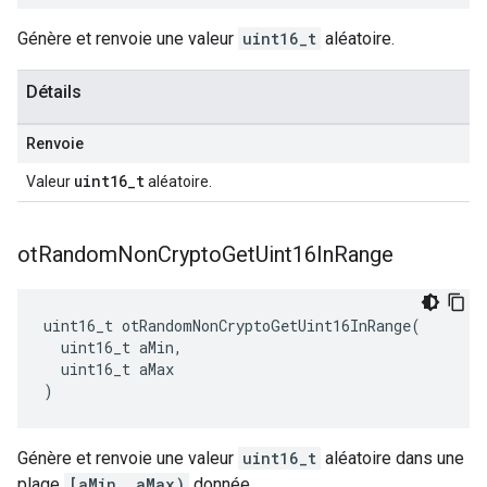
Génère et renvoie une valeur
uint16_t
aléatoire.
Détails
Renvoie
uint16_t
Valeur
aléatoire.
ot
Random
Non
Crypto
Get
Uint16In
Range
uint16_t otRandomNonCryptoGetUint16InRange
(
  uint16_t aMin
,
  uint16_t aMax
)
Génère et renvoie une valeur
uint16_t
aléatoire dans une
plage
[aMin, aMax)
donnée.