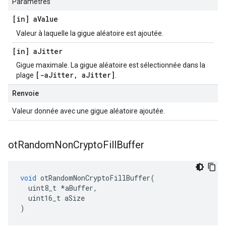
Paramètres
[in] a
Value
Valeur à laquelle la gigue aléatoire est ajoutée.
[in] a
Jitter
Gigue maximale. La gigue aléatoire est sélectionnée dans la
[-aJitter, aJitter]
plage
.
Renvoie
Valeur donnée avec une gigue aléatoire ajoutée.
ot
Random
Non
Crypto
Fill
Buffer
void
 otRandomNonCryptoFillBuffer
(
  uint8_t 
*
aBuffer
,
  uint16_t aSize
)