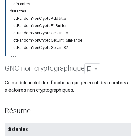
distantes
distantes
otRandomNonCryptoAddJitter
otRandomNonCryptoFillBuffer
otRandomNonCryptoGetUint16
otRandomNonCryptoGetUint16InRange
otRandomNonCryptoGetUint32
GNC non cryptographique
Ce module inclut des fonctions qui génèrent des nombres
aléatoires non cryptographiques.
Résumé
distantes