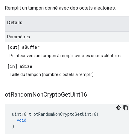
Remplit un tampon donné avec des octets aléatoires.
Détails
Paramètres
[out] a
Buffer
Pointeur vers un tampon à remplir avec les octets aléatoires.
[in] a
Size
Taille du tampon (nombre d'octets à remplir).
ot
Random
Non
Crypto
Get
Uint16
uint16_t otRandomNonCryptoGetUint16
(
void
)