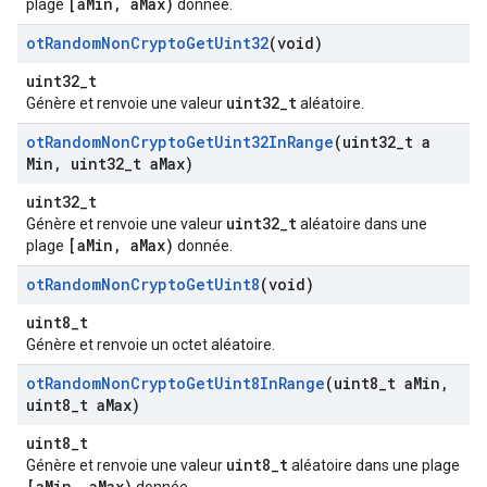
[aMin, aMax)
plage
donnée.
ot
Random
Non
Crypto
Get
Uint32
(void)
uint32_t
uint32_t
Génère et renvoie une valeur
aléatoire.
ot
Random
Non
Crypto
Get
Uint32In
Range
(uint32
_
t a
Min
,
uint32
_
t a
Max)
uint32_t
uint32_t
Génère et renvoie une valeur
aléatoire dans une
[aMin, aMax)
plage
donnée.
ot
Random
Non
Crypto
Get
Uint8
(void)
uint8_t
Génère et renvoie un octet aléatoire.
ot
Random
Non
Crypto
Get
Uint8In
Range
(uint8
_
t a
Min
,
uint8
_
t a
Max)
uint8_t
uint8_t
Génère et renvoie une valeur
aléatoire dans une plage
[aMin, aMax)