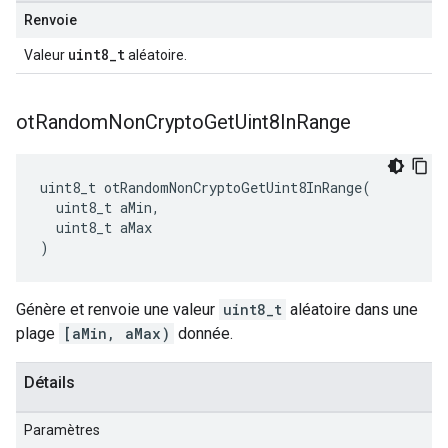
Renvoie
uint8_t
Valeur
aléatoire.
ot
Random
Non
Crypto
Get
Uint8In
Range
uint8_t otRandomNonCryptoGetUint8InRange
(
  uint8_t aMin
,
  uint8_t aMax
)
Génère et renvoie une valeur
uint8_t
aléatoire dans une
plage
[aMin, aMax)
donnée.
Détails
Paramètres