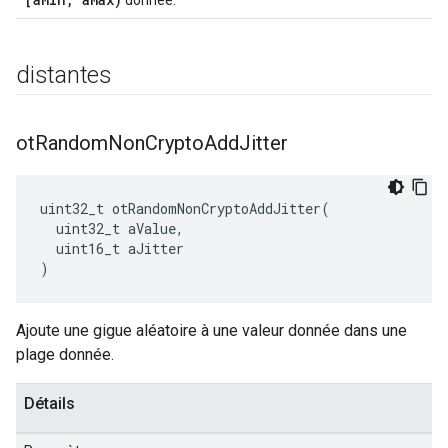
donnée.
distantes
ot
Random
Non
Crypto
Add
Jitter
uint32_t otRandomNonCryptoAddJitter
(
  uint32_t aValue
,
  uint16_t aJitter
)
Ajoute une gigue aléatoire à une valeur donnée dans une
plage donnée.
Détails