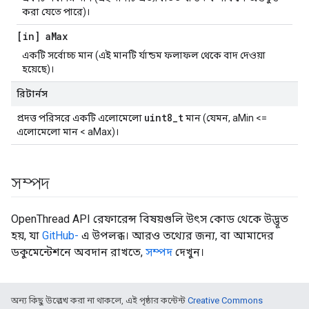
করা যেতে পারে)।
[in] a
Max
একটি সর্বোচ্চ মান (এই মানটি র্যান্ডম ফলাফল থেকে বাদ দেওয়া
হয়েছে)।
রিটার্নস
uint8_t
প্রদত্ত পরিসরে একটি এলোমেলো
মান (যেমন, aMin <=
এলোমেলো মান < aMax)।
সম্পদ
OpenThread API রেফারেন্স বিষয়গুলি উৎস কোড থেকে উদ্ভূত
হয়, যা
GitHub-
এ উপলব্ধ। আরও তথ্যের জন্য, বা আমাদের
ডকুমেন্টেশনে অবদান রাখতে,
সম্পদ
দেখুন।
অন্য কিছু উল্লেখ করা না থাকলে, এই পৃষ্ঠার কন্টেন্ট
Creative Commons