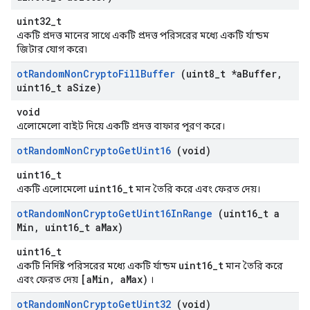
uint32_t
একটি প্রদত্ত মানের সাথে একটি প্রদত্ত পরিসরের মধ্যে একটি র্যান্ডম
জিটার যোগ করে৷
ot
Random
Non
Crypto
Fill
Buffer
(uint8
_
t *a
Buffer
,
uint16
_
t a
Size)
void
এলোমেলো বাইট দিয়ে একটি প্রদত্ত বাফার পূরণ করে।
ot
Random
Non
Crypto
Get
Uint16
(void)
uint16_t
uint16_t
একটি এলোমেলো
মান তৈরি করে এবং ফেরত দেয়।
ot
Random
Non
Crypto
Get
Uint16In
Range
(uint16
_
t a
Min
,
uint16
_
t a
Max)
uint16_t
uint16_t
একটি নির্দিষ্ট পরিসরের মধ্যে একটি র্যান্ডম
মান তৈরি করে
[aMin, aMax)
এবং ফেরত দেয়
।
ot
Random
Non
Crypto
Get
Uint32
(void)