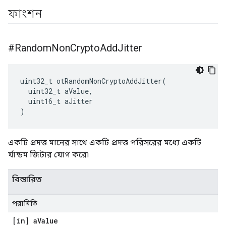
ফাংশন
#Random
Non
Crypto
Add
Jitter
uint32_t otRandomNonCryptoAddJitter
(
  uint32_t aValue
,
  uint16_t aJitter
)
একটি প্রদত্ত মানের সাথে একটি প্রদত্ত পরিসরের মধ্যে একটি
র্যান্ডম জিটার যোগ করে৷
বিস্তারিত
পরামিতি
[in] a
Value