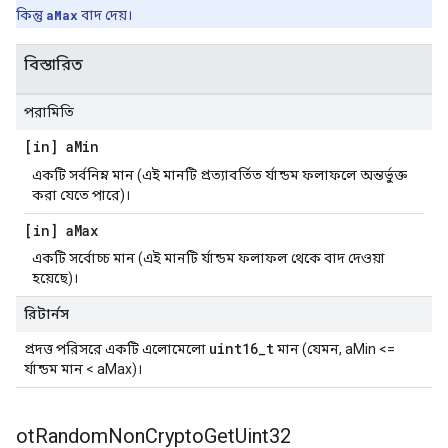
কিন্তু
aMax
বাদ দেয়।
বিস্তারিত
পরামিতি
[in] a
Min
একটি সর্বনিম্ন মান (এই মানটি প্রত্যাবর্তিত র্যান্ডম ফলাফলে অন্তর্ভুক্ত
করা যেতে পারে)।
[in] a
Max
একটি সর্বোচ্চ মান (এই মানটি র্যান্ডম ফলাফল থেকে বাদ দেওয়া
হয়েছে)।
রিটার্নস
uint16_t
প্রদত্ত পরিসরে একটি এলোমেলো
মান (যেমন, aMin <=
র্যান্ডম মান < aMax)।
ot
Random
Non
Crypto
Get
Uint32