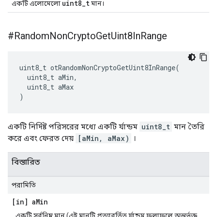
uint8_t
একটি এলোমেলো
মান।
#Random
Non
Crypto
Get
Uint8In
Range
uint8_t otRandomNonCryptoGetUint8InRange
(
  uint8_t aMin
,
  uint8_t aMax
)
একটি নির্দিষ্ট পরিসরের মধ্যে একটি র্যান্ডম
uint8_t
মান তৈরি
করে এবং ফেরত দেয়
[aMin, aMax)
।
বিস্তারিত
পরামিতি
[in] a
Min
একটি সর্বনিম্ন মান (এই মানটি প্রত্যাবর্তিত র্যান্ডম ফলাফলে অন্তর্ভুক্ত