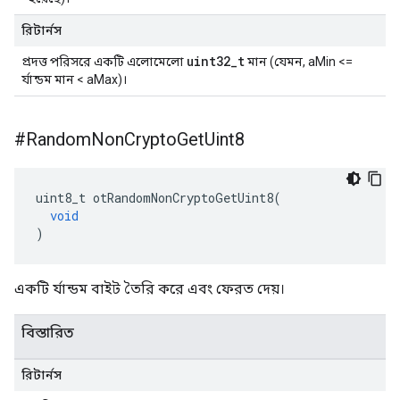
রিটার্নস
uint32_t
প্রদত্ত পরিসরে একটি এলোমেলো
মান (যেমন, aMin <=
র্যান্ডম মান < aMax)।
#Random
Non
Crypto
Get
Uint8
uint8_t otRandomNonCryptoGetUint8
(
void
)
একটি র্যান্ডম বাইট তৈরি করে এবং ফেরত দেয়।
বিস্তারিত
রিটার্নস