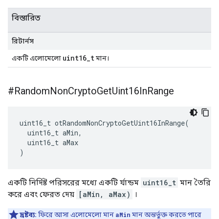
বিস্তারিত
রিটার্নস
uint16_t
একটি এলোমেলো
মান।
#Random
Non
Crypto
Get
Uint16In
Range
uint16_t otRandomNonCryptoGetUint16InRange
(
  uint16_t aMin
,
  uint16_t aMax
)
একটি নির্দিষ্ট পরিসরের মধ্যে একটি র্যান্ডম
uint16_t
মান তৈরি
করে এবং ফেরত দেয়
[aMin, aMax)
।
দ্রষ্টব্য:
ফিরে আসা এলোমেলো মান
aMin
মান অন্তর্ভুক্ত করতে পারে