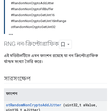
#RandomNonCryptoAddJitter
#RandomNonCryptoFillBuffer
#RandomNonCryptoGetUint16
#RandomNonCryptoGetUint16InRange
otRandomNonCryptoGetUint32
RNG নন-ক্রিপ্টোগ্রাফিক
এই মডিউলটিতে এমন ফাংশন রয়েছে যা নন ক্রিপ্টোগ্রাফিক
র্যান্ডম সংখ্যা তৈরি করে।
সারসংক্ষেপ
ফাংশন
ot
Random
Non
Crypto
Add
Jitter
(uint32
_
t a
Value
,
uint16
_
t a
Jitter)