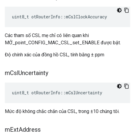
uint8_t otRouterInfo
::
mCslClockAccuracy
Các tham số CSL mẹ chỉ có liên quan khi
MỞ_point_CONFIG_MAC_CSL_set_ENABLE được bật.
Độ chính xác của đồng hồ CSL, tính bằng ± ppm
m
Csl
Uncertainty
uint8_t otRouterInfo
::
mCslUncertainty
Mức độ không chắc chắn của CSL, trong ±10 chúng tôi.
m
Ext
Address