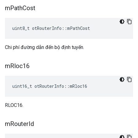
m
Path
Cost
uint8_t otRouterInfo
::
mPathCost
Chi phí đường dẫn đến bộ định tuyến.
m
Rloc16
uint16_t otRouterInfo
::
mRloc16
RLOC16.
m
Router
Id