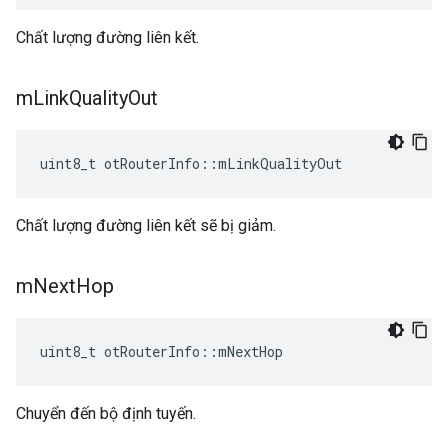
Chất lượng đường liên kết.
m
Link
Quality
Out
uint8_t otRouterInfo
::
mLinkQualityOut
Chất lượng đường liên kết sẽ bị giảm.
m
Next
Hop
uint8_t otRouterInfo
::
mNextHop
Chuyển đến bộ định tuyến.