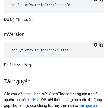
uint8_t otRouterInfo
::
mRouterId
Mã bộ định tuyến.
m
Version
uint8_t otRouterInfo
::
mVersion
Phiên bản luồng.
Tài nguyên
Các chủ đề tham khảo API OpenThread bắt nguồn từ mã
nguồn, có trên
GitHub
. Để biết thêm thông tin hoặc để đóng
góp cho tài liệu của chúng tôi, hãy tham khảo
Tài nguyên
.