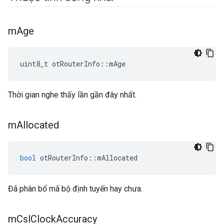
m
Age
uint8_t otRouterInfo
::
mAge
Thời gian nghe thấy lần gần đây nhất.
m
Allocated
bool
 otRouterInfo
::
mAllocated
Đã phân bổ mã bộ định tuyến hay chưa.
m
Csl
Clock
Accuracy