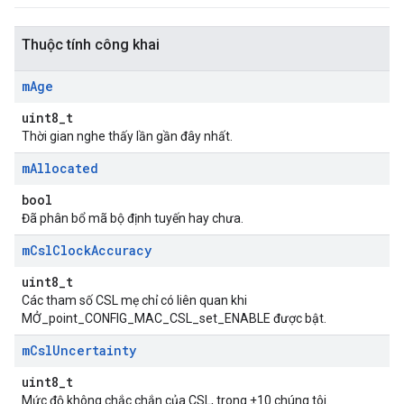
Thuộc tính công khai
m
Age
uint8_t
Thời gian nghe thấy lần gần đây nhất.
m
Allocated
bool
Đã phân bổ mã bộ định tuyến hay chưa.
m
Csl
Clock
Accuracy
uint8_t
Các tham số CSL mẹ chỉ có liên quan khi
MỞ_point_CONFIG_MAC_CSL_set_ENABLE được bật.
m
Csl
Uncertainty
uint8_t
Mức độ không chắc chắn của CSL, trong ±10 chúng tôi.