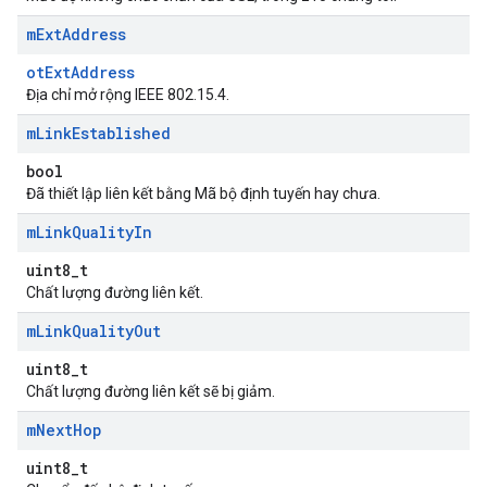
m
Ext
Address
otExtAddress
Địa chỉ mở rộng IEEE 802.15.4.
m
Link
Established
bool
Đã thiết lập liên kết bằng Mã bộ định tuyến hay chưa.
m
Link
Quality
In
uint8_t
Chất lượng đường liên kết.
m
Link
Quality
Out
uint8_t
Chất lượng đường liên kết sẽ bị giảm.
m
Next
Hop
uint8_t