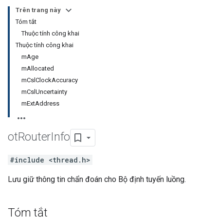
Trên trang này
Tóm tắt
Thuộc tính công khai
Thuộc tính công khai
mAge
mAllocated
mCslClockAccuracy
mCslUncertainty
mExtAddress
ot
Router
Info
#include <thread.h>
Lưu giữ thông tin chẩn đoán cho Bộ định tuyến luồng.
Tóm tắt