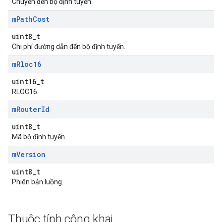
Chuyển đến bộ định tuyến.
m
Path
Cost
uint8_t
Chi phí đường dẫn đến bộ định tuyến.
m
Rloc16
uint16_t
RLOC16.
m
Router
Id
uint8_t
Mã bộ định tuyến.
m
Version
uint8_t
Phiên bản luồng.
Thuộc tính công khai