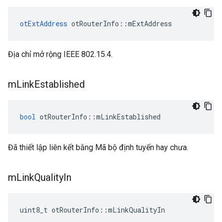
otExtAddress
 otRouterInfo
::
mExtAddress
Địa chỉ mở rộng IEEE 802.15.4.
m
Link
Established
bool
 otRouterInfo
::
mLinkEstablished
Đã thiết lập liên kết bằng Mã bộ định tuyến hay chưa.
m
Link
Quality
In
uint8_t otRouterInfo
::
mLinkQualityIn