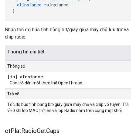
otInstance
*
aInstance
)
Nhận tốc độ bus tính bằng bit/giây giữa máy chủ lưu trữ và
chip radio.
Thông tin chi tiết
Thông số
[in] a
Instance
Con trỏ đến một thực thể OpenThread.
Trả về
Tốc độ bus tính bằng bit/giây giữa máy chủ và chip vô tuyến. Trả
về 0 khi lớp MAC trở lên và lớp Radio nằm trên cùng một khối.
ot
Plat
Radio
Get
Caps