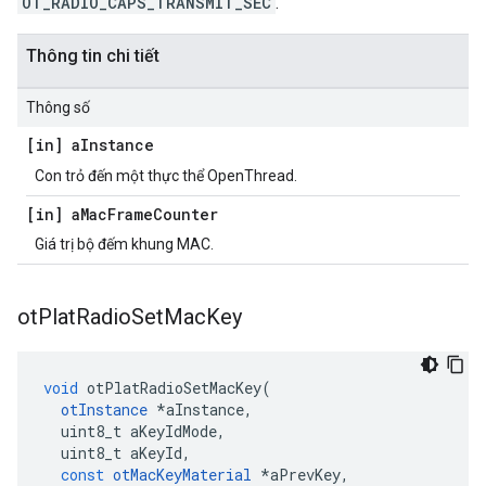
OT_RADIO_CAPS_TRANSMIT_SEC
.
Thông tin chi tiết
Thông số
[in] a
Instance
Con trỏ đến một thực thể OpenThread.
[in] a
Mac
Frame
Counter
Giá trị bộ đếm khung MAC.
ot
Plat
Radio
Set
Mac
Key
void
 otPlatRadioSetMacKey
(
otInstance
*
aInstance
,
  uint8_t aKeyIdMode
,
  uint8_t aKeyId
,
const
otMacKeyMaterial
*
aPrevKey
,