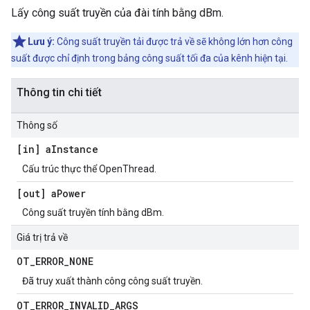
Lấy công suất truyền của đài tính bằng dBm.
Lưu ý:
Công suất truyền tải được trả về sẽ không lớn hơn công
suất được chỉ định trong bảng công suất tối đa của kênh hiện tại.
Thông tin chi tiết
Thông số
[in] a
Instance
Cấu trúc thực thể OpenThread.
[out] a
Power
Công suất truyền tính bằng dBm.
Giá trị trả về
OT
_
ERROR
_
NONE
Đã truy xuất thành công công suất truyền.
OT
_
ERROR
_
INVALID
_
ARGS