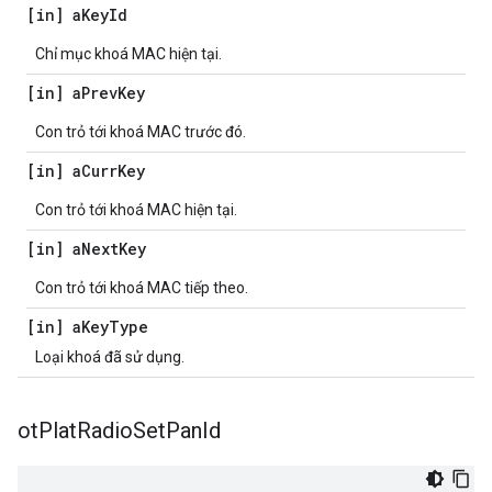
[in] a
Key
Id
Chỉ mục khoá MAC hiện tại.
[in] a
Prev
Key
Con trỏ tới khoá MAC trước đó.
[in] a
Curr
Key
Con trỏ tới khoá MAC hiện tại.
[in] a
Next
Key
Con trỏ tới khoá MAC tiếp theo.
[in] a
Key
Type
Loại khoá đã sử dụng.
ot
Plat
Radio
Set
Pan
Id