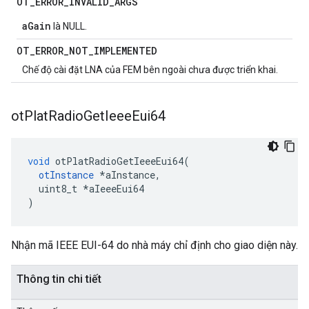
OT
_
ERROR
_
INVALID
_
ARGS
aGain
là NULL.
OT
_
ERROR
_
NOT
_
IMPLEMENTED
Chế độ cài đặt LNA của FEM bên ngoài chưa được triển khai.
ot
Plat
Radio
Get
Ieee
Eui64
void
 otPlatRadioGetIeeeEui64
(
otInstance
*
aInstance
,
  uint8_t 
*
aIeeeEui64
)
Nhận mã IEEE EUI-64 do nhà máy chỉ định cho giao diện này.
Thông tin chi tiết