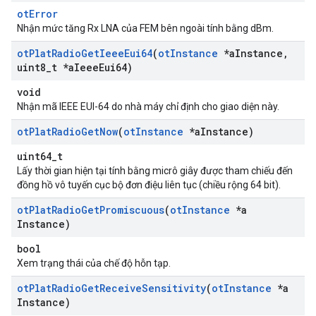
otError
Nhận mức tăng Rx LNA của FEM bên ngoài tính bằng dBm.
ot
Plat
Radio
Get
Ieee
Eui64
(
ot
Instance
*a
Instance
,
uint8
_
t *a
Ieee
Eui64)
void
Nhận mã IEEE EUI-64 do nhà máy chỉ định cho giao diện này.
ot
Plat
Radio
Get
Now
(
ot
Instance
*a
Instance)
uint64_t
Lấy thời gian hiện tại tính bằng micrô giây được tham chiếu đến
đồng hồ vô tuyến cục bộ đơn điệu liên tục (chiều rộng 64 bit).
ot
Plat
Radio
Get
Promiscuous
(
ot
Instance
*a
Instance)
bool
Xem trạng thái của chế độ hỗn tạp.
ot
Plat
Radio
Get
Receive
Sensitivity
(
ot
Instance
*a
Instance)