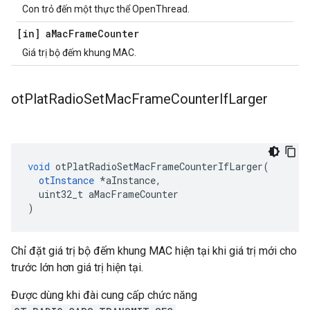
Con trỏ đến một thực thể OpenThread.
[in] a
Mac
Frame
Counter
Giá trị bộ đếm khung MAC.
ot
Plat
Radio
Set
Mac
Frame
Counter
If
Larger
void
 otPlatRadioSetMacFrameCounterIfLarger
(
otInstance
*
aInstance
,
  uint32_t aMacFrameCounter
)
Chỉ đặt giá trị bộ đếm khung MAC hiện tại khi giá trị mới cho
trước lớn hơn giá trị hiện tại.
Được dùng khi đài cung cấp chức năng