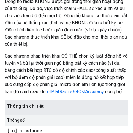
Đồng hồ radio KHÔNG được gói trong thời gian hoạt động
của thiết bị. Do đó, việc triển khai SHALL sẽ xác định và bù
cho việc tràn bộ đếm nội bộ. Đồng hồ không có thời gian bắt
đầu của hệ thống xác định và sẽ KHÔNG đưa ra bất kỳ sự
điều chỉnh liên tục hoặc gián đoạn nào (ví dụ: giây nhuận).
Các phương thức triển khai SẼ bù đắp cho mọi thời gian ngủ
của thiết bị.
Các phương pháp triển khai CÓ THỂ chọn kỷ luật đồng hồ vô
tuyến và bù lại thời gian ngủ bằng bất kỳ cách nào (ví dụ:
bằng cách kết hợp RTC có độ chính xác cao/công suất thấp
với bộ đếm độ phân giải cao) miễn là đồng hồ kết hợp tiếp
xúc cung cấp độ phân giải micrô đơn âm liên tục trong giới
hạn độ chính xác do
otPlatRadioGetCslAccuracy
công bố.
Thông tin chi tiết
Thông số
[in] a
Instance