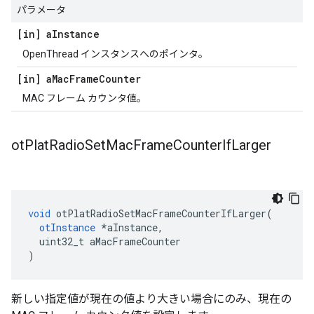
パラメータ
[in] a
Instance
OpenThread インスタンスへのポインタ。
[in] a
Mac
Frame
Counter
MAC フレーム カウンタ値。
ot
Plat
Radio
Set
Mac
Frame
Counter
If
Larger
void
 otPlatRadioSetMacFrameCounterIfLarger
(
otInstance
*
aInstance
,
  uint32_t aMacFrameCounter
)
新しい指定値が現在の値より大きい場合にのみ、現在の