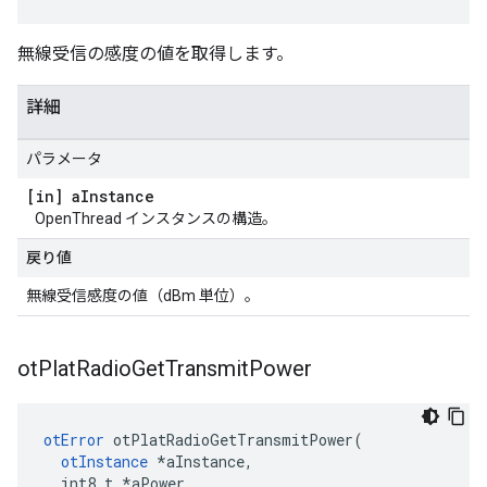
無線受信の感度の値を取得します。
詳細
パラメータ
[in] a
Instance
OpenThread インスタンスの構造。
戻り値
無線受信感度の値（dBm 単位）。
ot
Plat
Radio
Get
Transmit
Power
otError
 otPlatRadioGetTransmitPower
(
otInstance
*
aInstance
,
  int8_t 
*
aPower