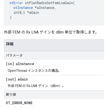
otError
 otPlatRadioGetFemLnaGain
(
otInstance
*
aInstance
,
  int8_t 
*
aGain
)
外部 FEM の Rx LNA ゲインを dBm 単位で取得します。
詳細
パラメータ
[in] a
Instance
OpenThread インスタンスの構造。
[out] a
Gain
外部 FEM の Rx LNA ゲイン（dBm）。
戻り値
OT
_
ERROR
_
NONE