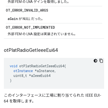
外部 FEM の LNA ゲインを取得しました。
OT
_
ERROR
_
INVALID
_
ARGS
aGain
が NULL だった。
OT
_
ERROR
_
NOT
_
IMPLEMENTED
外部 FEM の LNA 設定は実装されていません。
ot
Plat
Radio
Get
Ieee
Eui64
void
 otPlatRadioGetIeeeEui64
(
otInstance
*
aInstance
,
  uint8_t 
*
aIeeeEui64
)
このインターフェースに工場に割り当てられた IEEE EUI-
64 を取得します。