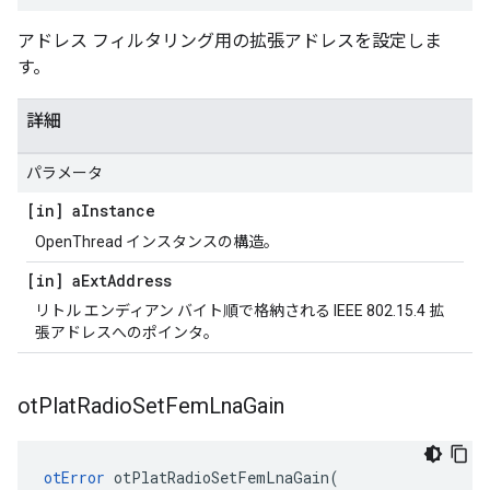
アドレス フィルタリング用の拡張アドレスを設定しま
す。
詳細
パラメータ
[in] a
Instance
OpenThread インスタンスの構造。
[in] a
Ext
Address
リトル エンディアン バイト順で格納される IEEE 802.15.4 拡
張アドレスへのポインタ。
ot
Plat
Radio
Set
Fem
Lna
Gain
otError
 otPlatRadioSetFemLnaGain
(