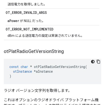
送信電力を取得しました。
OT
_
ERROR
_
INVALID
_
ARGS
aPower
が NULL だった。
OT
_
ERROR
_
NOT
_
IMPLEMENTED
dBm による送信電力の設定は実装されていません。
ot
Plat
Radio
Get
Version
String
const
char
*
 otPlatRadioGetVersionString
(
otInstance
*
aInstance
)
ラジオ バージョン文字列を取得します。
これはオプションのラジオドライバ プラットフォーム機