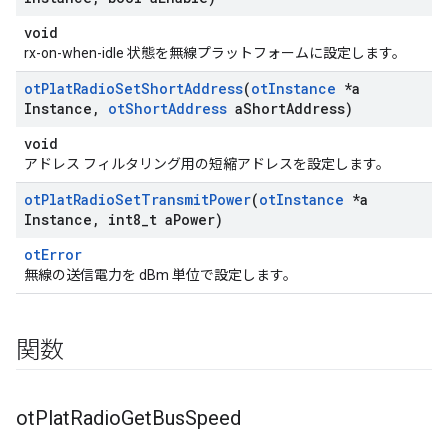
void
rx-on-when-idle 状態を無線プラットフォームに設定します。
ot
Plat
Radio
Set
Short
Address
(
ot
Instance
*a
Instance
,
ot
Short
Address
a
Short
Address)
void
アドレス フィルタリング用の短縮アドレスを設定します。
ot
Plat
Radio
Set
Transmit
Power
(
ot
Instance
*a
Instance
,
int8
_
t a
Power)
otError
無線の送信電力を dBm 単位で設定します。
関数
ot
Plat
Radio
Get
Bus
Speed