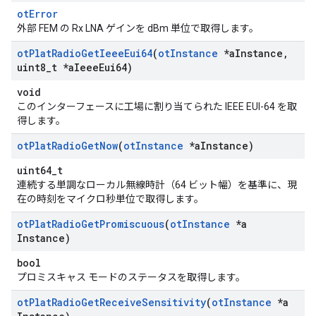
otError
外部 FEM の Rx LNA ゲインを dBm 単位で取得します。
ot
Plat
Radio
Get
Ieee
Eui64
(
ot
Instance
*a
Instance
,
uint8
_
t *a
Ieee
Eui64)
void
このインターフェースに工場に割り当てられた IEEE EUI-64 を取
得します。
ot
Plat
Radio
Get
Now
(
ot
Instance
*a
Instance)
uint64_t
連続する単調なローカル無線時計（64 ビット幅）を基準に、現
在の時刻をマイクロ秒単位で取得します。
ot
Plat
Radio
Get
Promiscuous
(
ot
Instance
*a
Instance)
bool
プロミスキャス モードのステータスを取得します。
ot
Plat
Radio
Get
Receive
Sensitivity
(
ot
Instance
*a