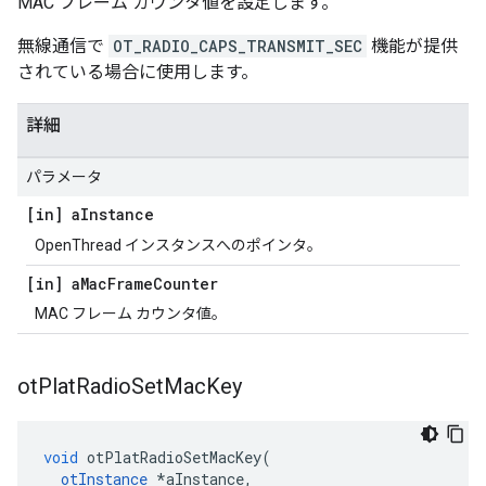
MAC フレーム カウンタ値を設定します。
無線通信で
OT_RADIO_CAPS_TRANSMIT_SEC
機能が提供
されている場合に使用します。
詳細
パラメータ
[in] a
Instance
OpenThread インスタンスへのポインタ。
[in] a
Mac
Frame
Counter
MAC フレーム カウンタ値。
ot
Plat
Radio
Set
Mac
Key
void
 otPlatRadioSetMacKey
(
otInstance
*
aInstance
,