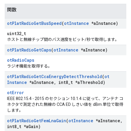
関数
ot
Plat
Radio
Get
Bus
Speed
(
ot
Instance
*a
Instance)
uint32_t
ホストと無線チップ間のバス速度をビット/秒で取得します。
ot
Plat
Radio
Get
Caps
(
ot
Instance
*a
Instance)
otRadioCaps
ラジオ機能を取得する。
ot
Plat
Radio
Get
Cca
Energy
Detect
Threshold
(
ot
Instance
*a
Instance
,
int8
_
t *a
Threshold)
otError
IEEE 802.15.4 - 2015 のセクション 10.1.4 に従って、アンテナ コ
ネクタで測定された無線の CCA ED しきい値を dBm 単位で取得
します。
ot
Plat
Radio
Get
Fem
Lna
Gain
(
ot
Instance
*a
Instance
,
int8
_
t *a
Gain)