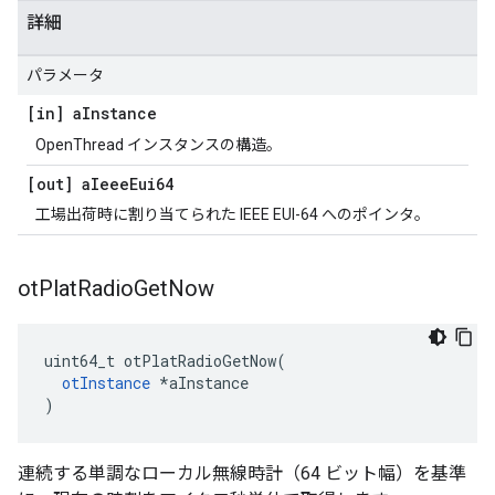
詳細
パラメータ
[in] a
Instance
OpenThread インスタンスの構造。
[out] a
Ieee
Eui64
工場出荷時に割り当てられた IEEE EUI-64 へのポインタ。
ot
Plat
Radio
Get
Now
uint64_t otPlatRadioGetNow
(
otInstance
*
aInstance
)
連続する単調なローカル無線時計（64 ビット幅）を基準