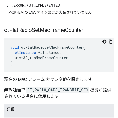
OT
_
ERROR
_
NOT
_
IMPLEMENTED
外部 FEM の LNA ゲイン設定が実装されていません。
ot
Plat
Radio
Set
Mac
Frame
Counter
void
 otPlatRadioSetMacFrameCounter
(
otInstance
*
aInstance
,
  uint32_t aMacFrameCounter
)
現在の MAC フレーム カウンタ値を設定します。
無線通信で
OT_RADIO_CAPS_TRANSMIT_SEC
機能が提供
されている場合に使用します。
詳細