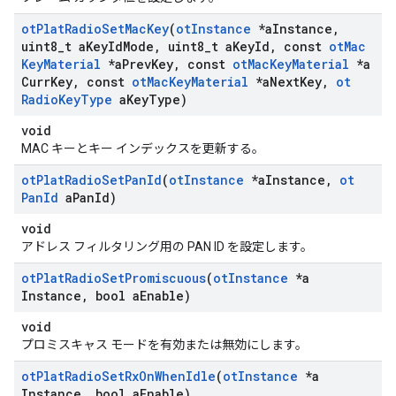
ot
Plat
Radio
Set
Mac
Key
(
ot
Instance
*a
Instance
,
uint8
_
t a
Key
Id
Mode
,
uint8
_
t a
Key
Id
,
const
ot
Mac
Key
Material
*a
Prev
Key
,
const
ot
Mac
Key
Material
*a
Curr
Key
,
const
ot
Mac
Key
Material
*a
Next
Key
,
ot
Radio
Key
Type
a
Key
Type)
void
MAC キーとキー インデックスを更新する。
ot
Plat
Radio
Set
Pan
Id
(
ot
Instance
*a
Instance
,
ot
Pan
Id
a
Pan
Id)
void
アドレス フィルタリング用の PAN ID を設定します。
ot
Plat
Radio
Set
Promiscuous
(
ot
Instance
*a
Instance
,
bool a
Enable)
void
プロミスキャス モードを有効または無効にします。
ot
Plat
Radio
Set
Rx
On
When
Idle
(
ot
Instance
*a
Instance
,
bool a
Enable)