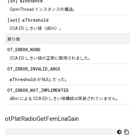
[in] a
Instance
OpenThread インスタンスの構造。
[out] a
Threshold
CCA ED しきい値（dBm）。
戻り値
OT
_
ERROR
_
NONE
CCA ED しきい値が正常に取得されました。
OT
_
ERROR
_
INVALID
_
ARGS
aThreshold
が NULL だった。
OT
_
ERROR
_
NOT
_
IMPLEMENTED
dBm による CCA ED しきい値構成は実装されていません。
ot
Plat
Radio
Get
Fem
Lna
Gain