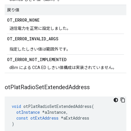
戻り値
OT
_
ERROR
_
NONE
送信電力を正常に設定しました。
OT
_
ERROR
_
INVALID
_
ARGS
指定したしきい値は範囲外です。
OT
_
ERROR
_
NOT
_
IMPLEMENTED
dBm による CCA ED しきい値構成は実装されていません。
ot
Plat
Radio
Set
Extended
Address
void
 otPlatRadioSetExtendedAddress
(
otInstance
*
aInstance
,
const
otExtAddress
*
aExtAddress
)