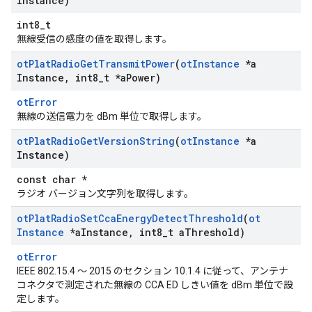
Instance)
int8_t
無線受信の感度の値を取得します。
ot
Plat
Radio
Get
Transmit
Power
(
ot
Instance
*a
Instance
,
int8
_
t *a
Power)
otError
無線の送信電力を dBm 単位で取得します。
ot
Plat
Radio
Get
Version
String
(
ot
Instance
*a
Instance)
const char *
ラジオ バージョン文字列を取得します。
ot
Plat
Radio
Set
Cca
Energy
Detect
Threshold
(
ot
Instance
*a
Instance
,
int8
_
t a
Threshold)
otError
IEEE 802.15.4 ～ 2015 のセクション 10.1.4 に従って、アンテナ
コネクタで測定された無線の CCA ED しきい値を dBm 単位で設
定します。