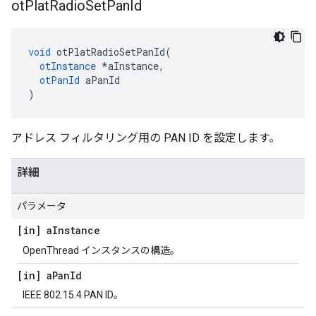
ot
Plat
Radio
Set
Pan
Id
void
 otPlatRadioSetPanId
(
otInstance
*
aInstance
,
otPanId
 aPanId
)
アドレス フィルタリング用の PAN ID を設定します。
詳細
パラメータ
[in] a
Instance
OpenThread インスタンスの構造。
[in] a
Pan
Id
IEEE 802.15.4 PAN ID。