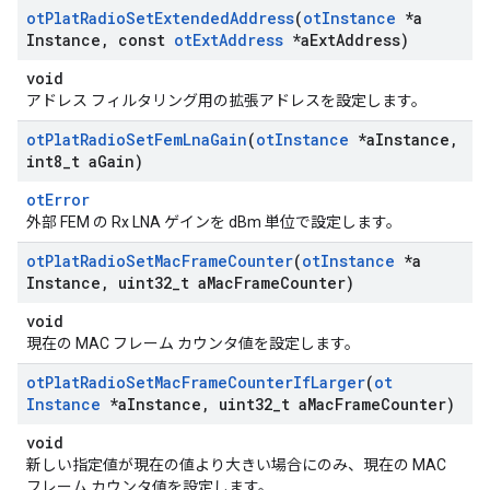
ot
Plat
Radio
Set
Extended
Address
(
ot
Instance
*a
Instance
,
const
ot
Ext
Address
*a
Ext
Address)
void
アドレス フィルタリング用の拡張アドレスを設定します。
ot
Plat
Radio
Set
Fem
Lna
Gain
(
ot
Instance
*a
Instance
,
int8
_
t a
Gain)
otError
外部 FEM の Rx LNA ゲインを dBm 単位で設定します。
ot
Plat
Radio
Set
Mac
Frame
Counter
(
ot
Instance
*a
Instance
,
uint32
_
t a
Mac
Frame
Counter)
void
現在の MAC フレーム カウンタ値を設定します。
ot
Plat
Radio
Set
Mac
Frame
Counter
If
Larger
(
ot
Instance
*a
Instance
,
uint32
_
t a
Mac
Frame
Counter)
void
新しい指定値が現在の値より大きい場合にのみ、現在の MAC
フレーム カウンタ値を設定します。