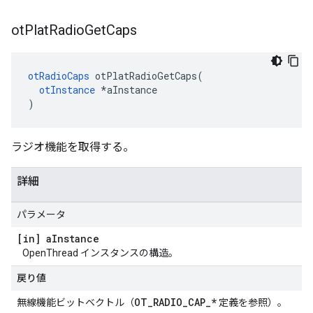
ot
Plat
Radio
Get
Caps
otRadioCaps
 otPlatRadioGetCaps
(
otInstance
*
aInstance
)
ラジオ機能を取得する。
詳細
パラメータ
[in] a
Instance
OpenThread インスタンスの構造。
戻り値
OT_RADIO_CAP_*
無線機能ビットベクトル（
定義を参照）。