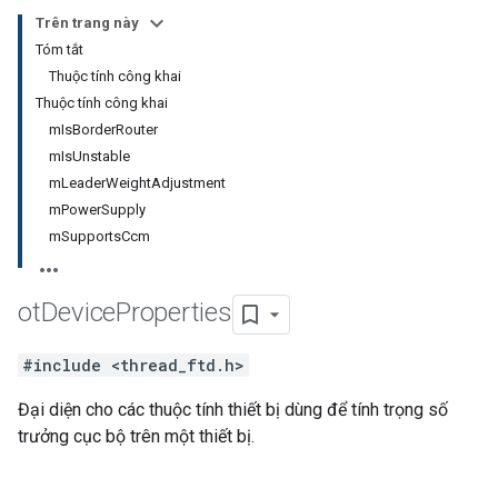
Trên trang này
Tóm tắt
Thuộc tính công khai
Thuộc tính công khai
mIsBorderRouter
mIsUnstable
mLeaderWeightAdjustment
mPowerSupply
mSupportsCcm
ot
Device
Properties
#include <thread_ftd.h>
Đại diện cho các thuộc tính thiết bị dùng để tính trọng số
trưởng cục bộ trên một thiết bị.