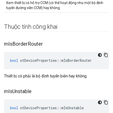
Xem thiết bị có hỗ trợ CCM (có thể hoạt động như một bộ định
tuyến đường viền CCM) hay không.
Thuộc tính công khai
m
Is
Border
Router
bool
 otDeviceProperties
::
mIsBorderRouter
Thiết bị có phải là bộ định tuyến biên hay không.
m
Is
Unstable
bool
 otDeviceProperties
::
mIsUnstable