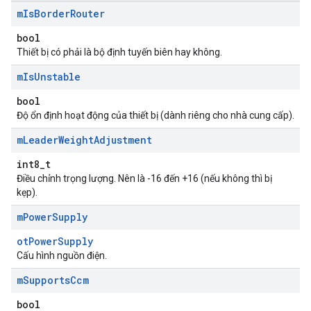
m
Is
Border
Router
bool
Thiết bị có phải là bộ định tuyến biên hay không.
m
Is
Unstable
bool
Độ ổn định hoạt động của thiết bị (dành riêng cho nhà cung cấp).
m
Leader
Weight
Adjustment
int8_t
Điều chỉnh trọng lượng. Nên là -16 đến +16 (nếu không thì bị
kẹp).
m
Power
Supply
otPowerSupply
Cấu hình nguồn điện.
m
Supports
Ccm
bool