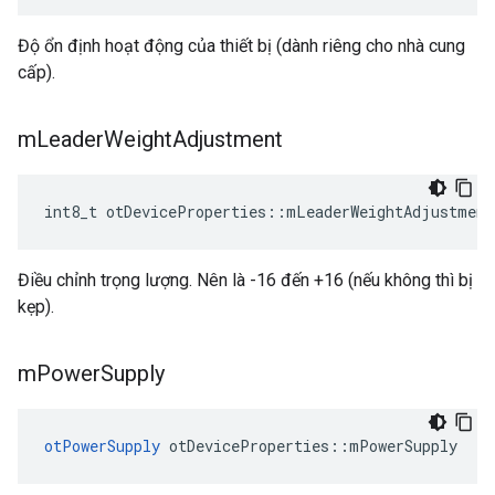
Độ ổn định hoạt động của thiết bị (dành riêng cho nhà cung
cấp).
m
Leader
Weight
Adjustment
int8_t otDeviceProperties
::
mLeaderWeightAdjustment
Điều chỉnh trọng lượng. Nên là -16 đến +16 (nếu không thì bị
kẹp).
m
Power
Supply
otPowerSupply
 otDeviceProperties
::
mPowerSupply